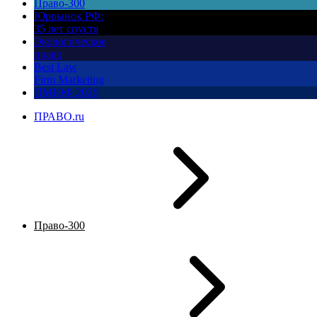
Право-300
Юррынок РФ:
35 лет спустя
Экологическое
право
Best Law
Firm Marketing
ПМЮФ 2026
ПРАВО.ru
Право-300