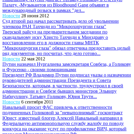
Палату. -Музыкантов из Bloodhound Gang объявят в
международный розыск в рамках "дел...
Новости
28 июня 2012
Суд второй раз начал рассматривать дело об увольнении
членкора РАН Тахчиди из "Микрохирургии глаза"
Тверской райсуд на предварительном заседании по
скандальному иску Христо Тахчиди к Минздраву о
восстановлении его в должности главы МНТК
"Микрохирургия глаза" обязал ответчика предоставить целый
ряд документов, но посчитал, что дело готово...
Новости
22 мая 2012
Путин назначил Нургалиева замсекретаря Совбеза, а Голикову
и Фурсенко - своими помощниками
Президент РФ Владимир Путин подписал указы о назначении
руководителей администрации Президента и Совета
Безопасности, которым, в частности, трудоустроил в своей
администрации и Совбезе бывших министров Эльвиру
Набиуллину, Татьяну Голикову, Юрия Трутн...
Новости
6 сентября 2011
Навальный просит ФАС привлечь к ответственности
подчиненных Голиковой за "невыполнимый" госконтракт
Юрист, известный блогер Алексей Навальный направил в
Федеральную антимонопольную службу жалобу по поводу
конкурса на оказание услуг по профилактике ВИЧ, который