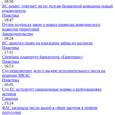
, 18:50
ВС решит, отвечает ли по долгам брошенной компании новый
руководитель
Практика
, 18:47
Путин подписал закон о новых правилах комплексного
развития территорий
Законодательство
, 18:24
ВС защитил право на взыскание займа по расписке
Практика
, 17:11
Сбербанк планирует банкротить «Евротранс»
Практика
, 16:53
Суд пересмотрит дело о выдаче исполнительного листа на
решение МКАС
Практика
, 16:05
Суд ЕС истолкует санкционные нормы о разблокировке
активов
Санкции
, 15:24
ФАС раскрыла число жалоб в сфере закупок в первом
полугодии