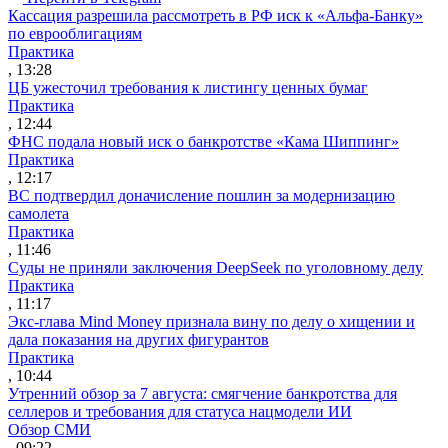
Кассация разрешила рассмотреть в РФ иск к «Альфа-Банку»
по еврооблигациям
Практика
, 13:28
ЦБ ужесточил требования к листингу ценных бумаг
Практика
, 12:44
ФНС подала новый иск о банкротстве «Кама Шиппинг»
Практика
, 12:17
ВС подтвердил доначисление пошлин за модернизацию
самолета
Практика
, 11:46
Суды не приняли заключения DeepSeek по уголовному делу
Практика
, 11:17
Экс-глава Mind Money признала вину по делу о хищении и
дала показания на других фигурантов
Практика
, 10:44
Утренний обзор за 7 августа: смягчение банкротства для
селлеров и требования для статуса нацмодели ИИ
Обзор СМИ
, 09:22