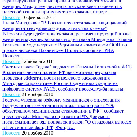
гарантирующий равные права и возможности мужчин и
женщин. Между тем, эксперты высказывают сомнения в
целесообразности принятия такого закона, пишут...
Новости
16 февраля 2011
Глава Минздрава: "В России появится закон, защищающий
женщин от сексуального домогательства в семье"
В России будет действовать закон, регламентирующий права
женщин и мужчин, заявила сегодня глава Минздрава Татьяна
Голикова в ходе встречи с Верховным комиссаром ООН по
правам человека Наванетхем Пиллэй, сообщает РИА
Новости.
Новости
12 января 2011
Счетная палата "сдала" ведомство Татьяны Голиковой в ФСБ
Коллегия Счетной палаты РФ рассмотрела результаты
проверки эффективности и целевого расходования
Минздравсоцразвитием России бюджетных средств на
цифровую систему PACS, сообщает пресс-служба палаты.
Новости
21 ноября 2010
Госдума утвердила реформу медицинского страхования
Госдума в третьем чтении приняла законопроект "Об
обязательном медицинском страховании в РФ", сообщает
пресс-служба Минздравсоцразвития РФ. Документ
предусматривает ряд поправок в закон "О страховых взносах
в Пенсионный фонд РФ, Фонд с...
Новости
20 ноября 2010