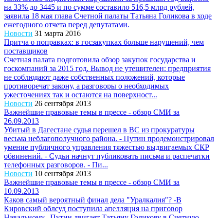
на 33% до 3445 и по сумме составило 516,5 млрд рублей,
заявила 18 мая глава Счетной палаты Татьяна Голикова в ходе
ежегодного отчета перед депутатами.
Новости
31 марта 2016
Притча о поправках: в госзакупках больше нарушений, чем
поставщиков
Счетная палата подготовила обзор закупок государства и
госкомпаний за 2015 год. Вывод не утешителен: предприятия
не соблюдают даже собственных положений, которые
противоречат закону, а разговоры о необходимых
ужесточениях так и остаются на поверхност...
Новости
26 сентября 2013
Важнейшие правовые темы в прессе - обзор СМИ за
26.09.2013
Убитый в Дагестане судья перешел в ВС из прокуратуры
весьма неблагополучного района. - Путин продемонстрировал
умение публичного управления тяжестью выдвигаемых СКР
обвинений. - Судьи начнут публиковать письма и распечатки
телефонных разговоров. - Пи...
Новости
10 сентября 2013
Важнейшие правовые темы в прессе - обзор СМИ за
10.09.2013
Каков самый вероятный финал дела "Уралкалия"? -В
Кировский облсуд поступила апелляция на приговор
Навальному. -Путин двигает Татьяну Голикову в Счетную