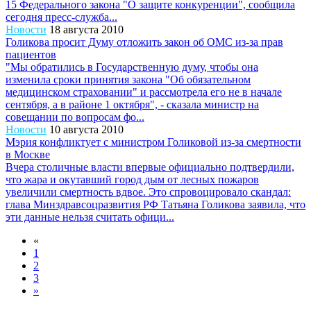
15 Федерального закона "О защите конкуренции", сообщила
сегодня пресс-служба...
Новости
18 августа 2010
Голикова просит Думу отложить закон об ОМС из-за прав
пациентов
"Мы обратились в Государственную думу, чтобы она
изменила сроки принятия закона "Об обязательном
медицинском страховании" и рассмотрела его не в начале
сентября, а в районе 1 октября", - сказала министр на
совещании по вопросам фо...
Новости
10 августа 2010
Мэрия конфликтует с министром Голиковой из-за смертности
в Москве
Вчера столичные власти впервые официально подтвердили,
что жара и окутавший город дым от лесных пожаров
увеличили смертность вдвое. Это спровоцировало скандал:
глава Минздравсоцразвития РФ Татьяна Голикова заявила, что
эти данные нельзя считать офици...
«
1
2
3
»