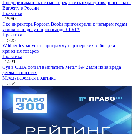
Предприниматель не смог прекратить охрану товарного знака
Burberry в России
Практика
, 15:50
Экс-директора Popcorn Books приговорили к четырем годам
условно по делу о пропаганде ЛГБТ*
Практика
, 15:25
Wildberries запустит программу партнерских хабов для
хранения товаров
Практика
, 14:31
Суд в США обязал выплатить Meta* $942 млн из-за вреда
детям в соцсетях
Международная практика
, 13:54