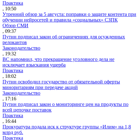
Практика
, 10:50
Утренний обзор за 5 августа: поправки о защите контента при
обучении нейросетей и правила «социальных» СЗПК
Обзор СМИ
, 09:37
Путин подписал закон об ограничениях для осужденных
релокантов
Законодательство
, 19:32
ВС напомнил, что прекращение уголовного дела не
исключает взыскания ущерба
Практика
, 18:02
Путин освободил государство от обязательной оферты
миноритариям при передаче акций
Законодательство
, 17:16
Путин подписал закон о мониторинге цен на продукты по
всей цепочке поставок
Практика
, 16:44
Прокуратура подала иск к структуре группы «Илим» на 1,8
млрд руб.
Практика