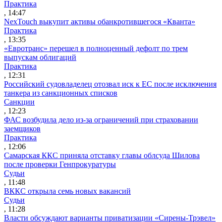
Практика
, 14:47
NexTouch выкупит активы обанкротившегося «Кванта»
Практика
, 13:35
«Евротранс» перешел в полноценный дефолт по трем
выпускам облигаций
Практика
, 12:31
Российский судовладелец отозвал иск к ЕС после исключения
танкера из санкционных списков
Санкции
, 12:23
ФАС возбудила дело из-за ограничений при страховании
заемщиков
Практика
, 12:06
Самарская ККС приняла отставку главы облсуда Шилова
после проверки Генпрокуратуры
Судьи
, 11:48
ВККС открыла семь новых вакансий
Судьи
, 11:28
Власти обсуждают варианты приватизации «Сирены-Трэвел»