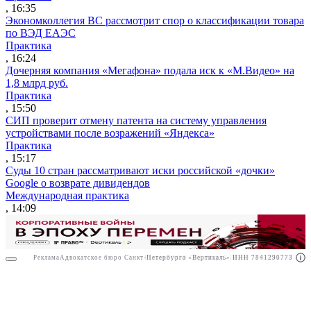
, 16:35
Экономколлегия ВС рассмотрит спор о классификации товара
по ВЭД ЕАЭС
Практика
, 16:24
Дочерняя компания «Мегафона» подала иск к «М.Видео» на
1,8 млрд руб.
Практика
, 15:50
СИП проверит отмену патента на систему управления
устройствами после возражений «Яндекса»
Практика
, 15:17
Суды 10 стран рассматривают иски российской «дочки»
Google о возврате дивидендов
Международная практика
, 14:09
Реклама
Адвокатское бюро Санкт-Петербурга «Вертикаль» ИНН 7841290773
Реклама
ООО "Право.ру" ИНН: 7704835288