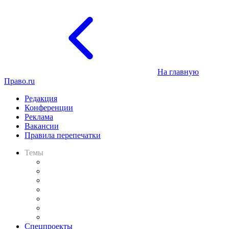
На главную
Право.ru
Редакция
Конференции
Реклама
Вакансии
Правила перепечатки
Темы
Практика
Законодательство
Процесс
Исследования
Рынок юридических услуг
Юридическое сообщество
Важнейшие правовые темы в прессе
Спецпроекты