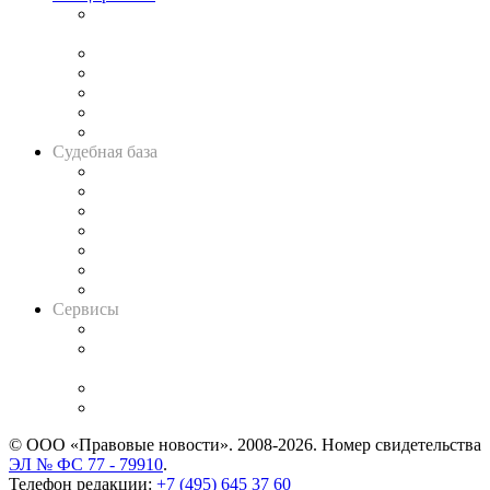
Подкаст «В здравом уме
и твёрдой памяти»
Legal Design
Банкротная панорама
Советы для литигаторов
Сговоры на торгах
Авто
Судебная база
Картотека арбитражных дел
Решения арбитражных судов
Календарь рассмотрения арбитражных дел
Досье судей
Информация о судах
RSS лента новостей
Вакансии для юристов
Сервисы
Справочно-правовая система
Casebook: мониторинг дел
и компаний
Caselook: поиск и анализ практики
CASE.ONE: управление юридической службой
© ООО «Правовые новости». 2008-2026.
Номер свидетельства
ЭЛ № ФС 77 - 79910
.
Телефон редакции:
+7 (495) 645 37 60