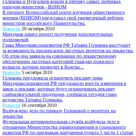
Голикова и Нургалиев вошли в пятерку самых любимых
народом министров - ВЦИОМ
В пятницу Всероссийский центр изучения общественного
мнения (ВЦИОМ) представил свой ежемесячный рейтинг
министров российского Правительства.
Новости
20 октября 2010
Минздрав нашел рецепт получения дополнительных
полномочий
Глава Минздравсоцразвития РФ Татьяна Голикова выступает
за возможность пролонгации льготных рецептов на лекарства.
Об этом она заявила на совещании по лекарственному
обеспечению льготных категорий граждан пожилого
возраста, которое проводит в Козельс...
Новости
5 октября 2010
Голикова предложила ограничить рекламу пива
Минздравсоцразвития РФ предложило внести изменения в
закон о рекламе, которые будут ограничивать рекламу
слабоалкогольной продукции, сообщила сегодня глава
ведомства Татьяна Голикова.
Новости
16 сентября 2010
Возбуждено дело по приказу Голиковой о рецептах на
лекарства
Федеральная антимонопольная служба возбудила дело в
отношении Министерства здравоохранения и социального
развития РФ по признакам нарушения пункта 1 части 1 статьи