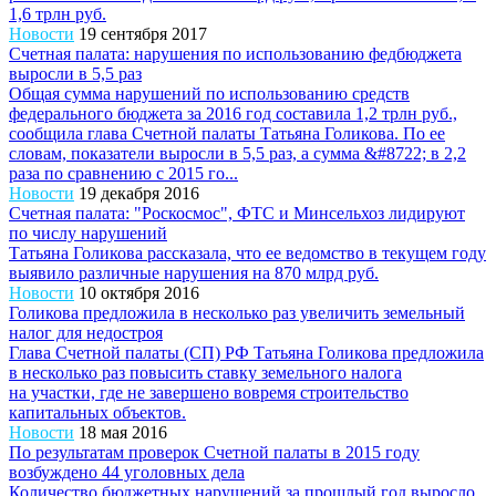
1,6 трлн руб.
Новости
19 сентября 2017
Счетная палата: нарушения по использованию федбюджета
выросли в 5,5 раз
Общая сумма нарушений по использованию средств
федерального бюджета за 2016 год составила 1,2 трлн руб.,
сообщила глава Счетной палаты Татьяна Голикова. По ее
словам, показатели выросли в 5,5 раз, а сумма &#8722; в 2,2
раза по сравнению с 2015 го...
Новости
19 декабря 2016
Счетная палата: "Роскосмос", ФТС и Минсельхоз лидируют
по числу нарушений
Татьяна Голикова рассказала, что ее ведомство в текущем году
выявило различные нарушения на 870 млрд руб.
Новости
10 октября 2016
Голикова предложила в несколько раз увеличить земельный
налог для недостроя
Глава Счетной палаты (СП) РФ Татьяна Голикова предложила
в несколько раз повысить ставку земельного налога
на участки, где не завершено вовремя строительство
капитальных объектов.
Новости
18 мая 2016
По результатам проверок Счетной палаты в 2015 году
возбуждено 44 уголовных дела
Количество бюджетных нарушений за прошлый год выросло