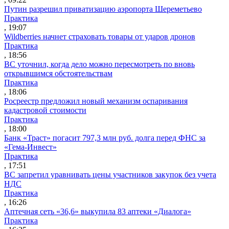
Путин разрешил приватизацию аэропорта Шереметьево
Практика
, 19:07
Wildberries начнет страховать товары от ударов дронов
Практика
, 18:56
ВС уточнил, когда дело можно пересмотреть по вновь
открывшимся обстоятельствам
Практика
, 18:06
Росреестр предложил новый механизм оспаривания
кадастровой стоимости
Практика
, 18:00
Банк «Траст» погасит 797,3 млн руб. долга перед ФНС за
«Гема-Инвест»
Практика
, 17:51
ВС запретил уравнивать цены участников закупок без учета
НДС
Практика
, 16:26
Аптечная сеть «36,6» выкупила 83 аптеки «Диалога»
Практика