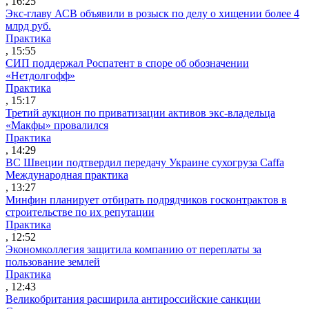
, 16:25
Экс-главу АСВ объявили в розыск по делу о хищении более 4
млрд руб.
Практика
, 15:55
СИП поддержал Роспатент в споре об обозначении
«Нетдолгофф»
Практика
, 15:17
Третий аукцион по приватизации активов экс-владельца
«Макфы» провалился
Практика
, 14:29
ВС Швеции подтвердил передачу Украине сухогруза Caffa
Международная практика
, 13:27
Минфин планирует отбирать подрядчиков госконтрактов в
строительстве по их репутации
Практика
, 12:52
Экономколлегия защитила компанию от переплаты за
пользование землей
Практика
, 12:43
Великобритания расширила антироссийские санкции