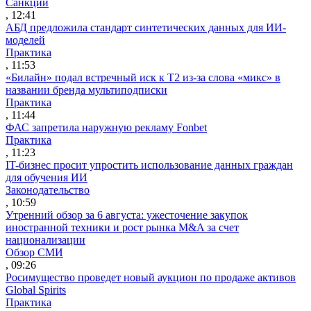
Санкции
, 12:41
АБД предложила стандарт синтетических данных для ИИ-
моделей
Практика
, 11:53
«Билайн» подал встречный иск к Т2 из-за слова «микс» в
названии бренда мультиподписки
Практика
, 11:44
ФАС запретила наружную рекламу Fonbet
Практика
, 11:23
IT-бизнес просит упростить использование данных граждан
для обучения ИИ
Законодательство
, 10:59
Утренний обзор за 6 августа: ужесточение закупок
иностранной техники и рост рынка M&A за счет
национализации
Обзор СМИ
, 09:26
Росимущество проведет новый аукцион по продаже активов
Global Spirits
Практика