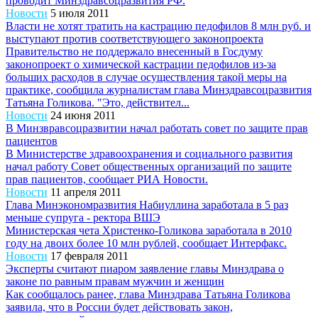
проводит Минздравсоцразвития РФ.
Новости
5 июля 2011
Власти не хотят тратить на кастрацию педофилов 8 млн руб. и
выступают против соответствующего законопроекта
Правительство не поддержало внесенный в Госдуму
законопроект о химической кастрации педофилов из-за
больших расходов в случае осуществления такой меры на
практике, сообщила журналистам глава Минздравсоцразвития
Татьяна Голикова. "Это, действител...
Новости
24 июня 2011
В Минзвравсоцразвитии начал работать совет по защите прав
пациентов
В Министерстве здравоохранения и социального развития
начал работу Совет общественных организаций по защите
прав пациентов, сообщает РИА Новости.
Новости
11 апреля 2011
Глава Минэкономразвития Набиуллина заработала в 5 раз
меньше супруга - ректора ВШЭ
Министерская чета Христенко-Голикова заработала в 2010
году на двоих более 10 млн рублей, сообщает Интерфакс.
Новости
17 февраля 2011
Эксперты считают пиаром заявление главы Минздрава о
законе по равным правам мужчин и женщин
Как сообщалось ранее, глава Минздрава Татьяна Голикова
заявила, что в России будет действовать закон,