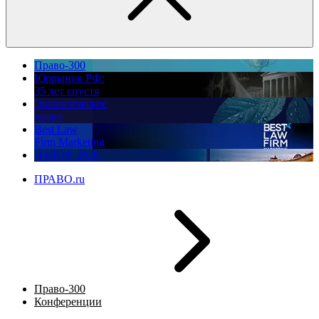
Право-300
Юррынок РФ:
35 лет спустя
Экологическое
право
Best Law
Firm Marketing
ПМЮФ 2026
ПРАВО.ru
Право-300
Конференции