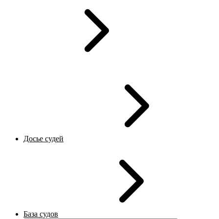
Досье судей
База судов