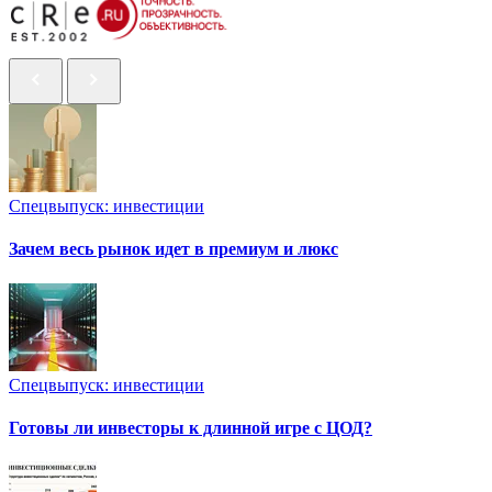
Спецвыпуск: инвестиции
Зачем весь рынок идет в премиум и люкс
Спецвыпуск: инвестиции
Готовы ли инвесторы к длинной игре с ЦОД?