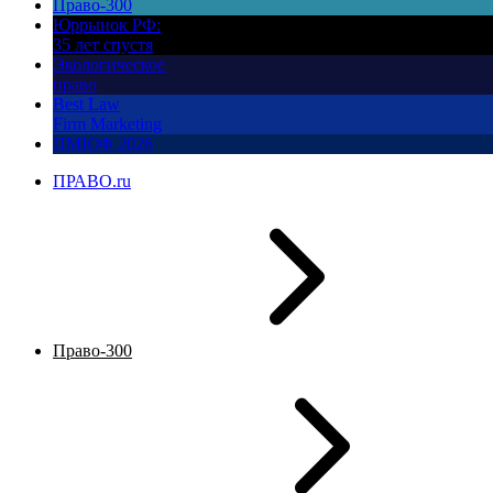
Право-300
Юррынок РФ:
35 лет спустя
Экологическое
право
Best Law
Firm Marketing
ПМЮФ 2026
ПРАВО.ru
Право-300