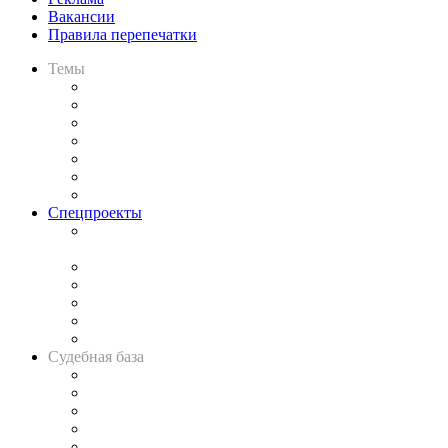
Вакансии
Правила перепечатки
Темы
Практика
Законодательство
Процесс
Исследования
Рынок юридических услуг
Юридическое сообщество
Важнейшие правовые темы в прессе
Спецпроекты
Подкаст «В здравом уме
и твёрдой памяти»
Legal Design
Банкротная панорама
Советы для литигаторов
Сговоры на торгах
Авто
Судебная база
Картотека арбитражных дел
Решения арбитражных судов
Календарь рассмотрения арбитражных дел
Досье судей
Информация о судах