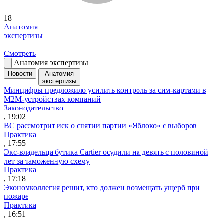
18+
Анатомия
экспертизы
Смотреть
Анатомия экспертизы
Новости
Анатомия
экспертизы
Минцифры предложило усилить контроль за сим-картами в
M2M-устройствах компаний
Законодательство
, 19:02
ВС рассмотрит иск о снятии партии «Яблоко» с выборов
Практика
, 17:55
Экс-владельца бутика Cartier осудили на девять с половиной
лет за таможенную схему
Практика
, 17:18
Экономколлегия решит, кто должен возмещать ущерб при
пожаре
Практика
, 16:51