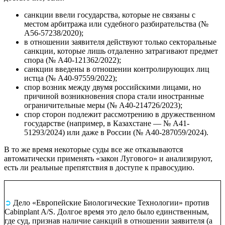
санкции ввели государства, которые не связаны с
местом арбитража или судебного разбирательства (№
А56-57238/2020);
в отношении заявителя действуют только секторальные
санкции, которые лишь отдаленно затрагивают предмет
спора (№ А40-121362/2022);
санкции введены в отношении контролирующих лиц
истца (№ А40-97559/2022);
спор возник между двумя российскими лицами, но
причиной возникновения спора стали иностранные
ограничительные меры (№ А40-214726/2023);
спор сторон подлежит рассмотрению в дружественном
государстве (например, в Казахстане — № А41-
51293/2024) или даже в России (№ А40-287059/2024).
В то же время некоторые суды все же отказываются
автоматически применять «закон Лугового» и анализируют,
есть ли реальные препятствия в доступе к правосудию.
➲
Дело «Европейские Биологические Технологии» против
Cabinplant A/S.
Долгое время это дело было единственным,
где суд, признав наличие санкций в отношении заявителя (а