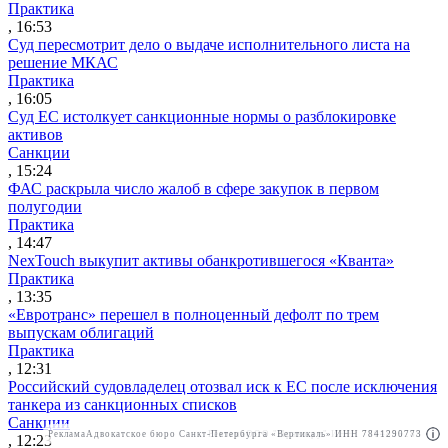
Практика
, 16:53
Суд пересмотрит дело о выдаче исполнительного листа на
решение МКАС
Практика
, 16:05
Суд ЕС истолкует санкционные нормы о разблокировке
активов
Санкции
, 15:24
ФАС раскрыла число жалоб в сфере закупок в первом
полугодии
Практика
, 14:47
NexTouch выкупит активы обанкротившегося «Кванта»
Практика
, 13:35
«Евротранс» перешел в полноценный дефолт по трем
выпускам облигаций
Практика
, 12:31
Российский судовладелец отозвал иск к ЕС после исключения
танкера из санкционных списков
Санкции
Реклама
Адвокатское бюро Санкт-Петербурга «Вертикаль» ИНН 7841290773
Реклама
ООО "Право.ру" ИНН: 7704835288
, 12:23