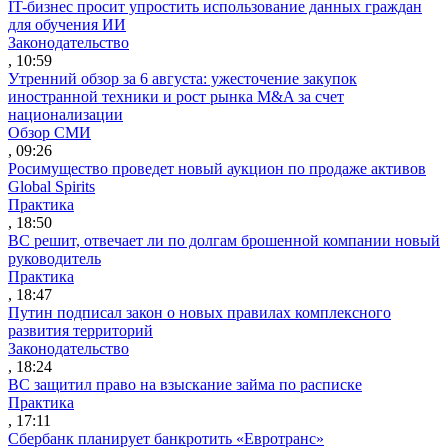
IT-бизнес просит упростить использование данных граждан
для обучения ИИ
Законодательство
, 10:59
Утренний обзор за 6 августа: ужесточение закупок
иностранной техники и рост рынка M&A за счет
национализации
Обзор СМИ
, 09:26
Росимущество проведет новый аукцион по продаже активов
Global Spirits
Практика
, 18:50
ВС решит, отвечает ли по долгам брошенной компании новый
руководитель
Практика
, 18:47
Путин подписал закон о новых правилах комплексного
развития территорий
Законодательство
, 18:24
ВС защитил право на взыскание займа по расписке
Практика
, 17:11
Сбербанк планирует банкротить «Евротранс»