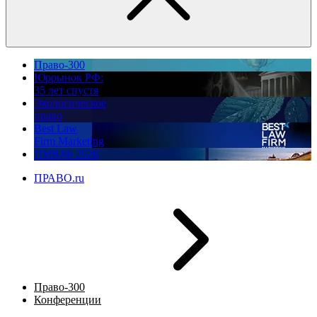
Право-300
Юррынок РФ:
35 лет спустя
Экологическое
право
Best Law
Firm Marketing
ПМЮФ 2026
ПРАВО.ru
Право-300
Конференции