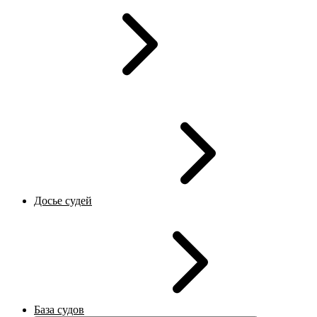
Досье судей
База судов