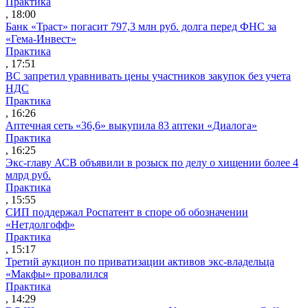
Практика
, 18:00
Банк «Траст» погасит 797,3 млн руб. долга перед ФНС за
«Гема-Инвест»
Практика
, 17:51
ВС запретил уравнивать цены участников закупок без учета
НДС
Практика
, 16:26
Аптечная сеть «36,6» выкупила 83 аптеки «Диалога»
Практика
, 16:25
Экс-главу АСВ объявили в розыск по делу о хищении более 4
млрд руб.
Практика
, 15:55
СИП поддержал Роспатент в споре об обозначении
«Нетдолгофф»
Практика
, 15:17
Третий аукцион по приватизации активов экс-владельца
«Макфы» провалился
Практика
, 14:29