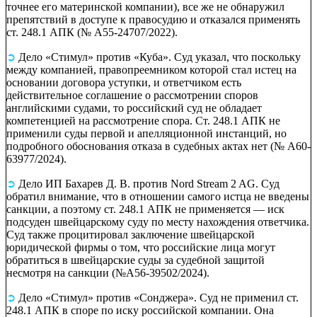
точнее его материнской компании), все же не обнаружил
препятствий в доступе к правосудию и отказался применять
ст. 248.1 АПК (№ А55-24707/2022).
➲
Дело «Стимул» против «Куба».
Суд указал, что поскольку
между компанией, правопреемником которой стал истец на
основании договора уступки, и ответчиком есть
действительное соглашение о рассмотрении споров
английскими судами, то российский суд не обладает
компетенцией на рассмотрение спора. Ст. 248.1 АПК не
применили суды первой и апелляционной инстанций, но
подробного обоснования отказа в судебных актах нет (№ А60-
63977/2024).
➲
Дело ИП Бахарев Д. В. против Nord Stream 2 AG.
Суд
обратил внимание, что в отношении самого истца не введены
санкции, а поэтому ст. 248.1 АПК не применяется — иск
подсуден швейцарскому суду по месту нахождения ответчика.
Суд также процитировал заключение швейцарской
юридической фирмы о том, что российские лица могут
обратиться в швейцарские суды за судебной защитой
несмотря на санкции (№А56-39502/2024).
➲
Дело «Стимул» против «Сонджера».
Суд не применил ст.
248.1 АПК в споре по иску российской компании. Она