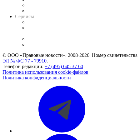
RSS лента новостей
Вакансии для юристов
Сервисы
Справочно-правовая система
Casebook: мониторинг дел
и компаний
Caselook: поиск и анализ практики
CASE.ONE: управление юридической службой
© ООО «Правовые новости». 2008-2026.
Номер свидетельства
ЭЛ № ФС 77 - 79910
.
Телефон редакции:
+7 (495) 645 37 60
Политика использования cookie-файлов
Политика конфиденциальности