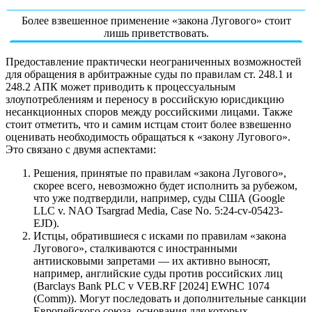
Более взвешенное применение «закона Лугового» стоит
лишь приветствовать.
Предоставление практически неограниченных возможностей
для обращения в арбитражные суды по правилам ст. 248.1 и
248.2 АПК может приводить к процессуальным
злоупотреблениям и переносу в российскую юрисдикцию
несанкционных споров между российскими лицами. Также
стоит отметить, что и самим истцам стоит более взвешенно
оценивать необходимость обращаться к «закону Лугового».
Это связано с двумя аспектами:
Решения, принятые по правилам «закона Лугового»,
скорее всего, невозможно будет исполнить за рубежом,
что уже подтвердили, например, суды США (Google
LLC v. NAO Tsargrad Media, Case No. 5:24-cv-05423-
EJD).
Истцы, обратившиеся с исками по правилам «закона
Лугового», сталкиваются с иностранными
антиисковыми запретами — их активно выносят,
например, английские суды против российских лиц
(Barclays Bank PLC v VEB.RF [2024] EWHC 1074
(Comm)). Могут последовать и дополнительные санкции
Европейского союза, основания для которых