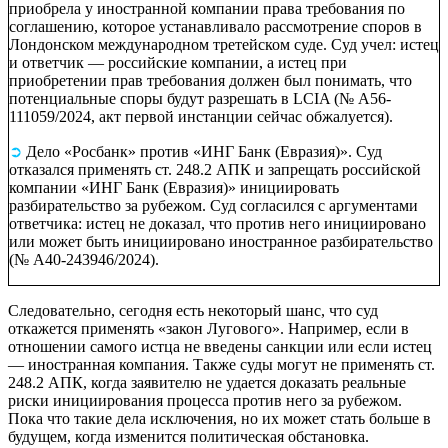
приобрела у иностранной компании права требования по
соглашению, которое устанавливало рассмотрение споров в
Лондонском международном третейском суде. Суд учел: истец
и ответчик — российские компании, а истец при
приобретении прав требования должен был понимать, что
потенциальные споры будут разрешать в LCIA (№ А56-
111059/2024, акт первой инстанции сейчас обжалуется).
➲
Дело «Росбанк» против «ИНГ Банк (Евразия)».
Суд
отказался применять ст. 248.2 АПК и запрещать российской
компании «ИНГ Банк (Евразия)» инициировать
разбирательство за рубежом. Суд согласился с аргументами
ответчика: истец не доказал, что против него инициировано
или может быть инициировано иностранное разбирательство
(№ А40-243946/2024).
Следовательно, сегодня есть некоторый шанс, что суд
откажется применять «закон Лугового». Например, если в
отношении самого истца не введены санкции или если истец
— иностранная компания. Также суды могут не применять ст.
248.2 АПК, когда заявителю не удается доказать реальные
риски инициирования процесса против него за рубежом.
Пока что такие дела исключения, но их может стать больше в
будущем, когда изменится политическая обстановка.