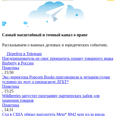
Cамый масштабный и точный канал о праве
Рассказываем о важных деловых и юридических событиях.
Перейти в Telegram
Предприниматель не смог прекратить охрану товарного знака
Burberry в России
Практика
, 15:50
Экс-директора Popcorn Books приговорили к четырем годам
условно по делу о пропаганде ЛГБТ*
Практика
, 15:25
Wildberries запустит программу партнерских хабов для
хранения товаров
Практика
, 14:31
Суд в США обязал выплатить Meta* $942 млн из-за вреда