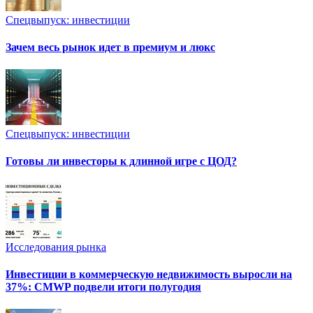
Спецвыпуск: инвестиции
Зачем весь рынок идет в премиум и люкс
Спецвыпуск: инвестиции
Готовы ли инвесторы к длинной игре с ЦОД?
Исследования рынка
Инвестиции в коммерческую недвижимость выросли на
37%: CMWP подвели итоги полугодия