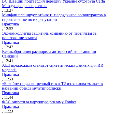
ВС Швеции подтвердил передачу Украине сухогруза Caffa
Международная практика
, 13:27
Минфин планирует отбирать подрядчиков госконтрактов в
строительстве по их репутации
Практика
, 12:52
Экономколлегия защитила компанию от переплаты за
пользование землей
Практика
, 12:43
Великобритания расширила антироссийские санкции
Санкции
, 12:41
АБД предложила стандарт синтетических данных для ИИ-
моделей
Практика
, 11:53
«Билайн» подал встречный иск к Т2 из-за слова «микс» в
названии бренда мультиподписки
Практика
, 11:44
ФАС запретила наружную рекламу Fonbet
Практика
, 11:23