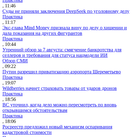
Практика
, 11:46
Суды не приняли заключения DeepSeek по уголовному делу
Практика
, 11:17
Экс-глава Mind Money признала вину по делу о хищении и
дала показания на других фигурантов
Практика
, 10:44
Утренний обзор за 7 августа: смягчение банкротства для
селлеров и требования для статуса нацмодели ИИ
Обзор СМИ
, 09:22
Путин разрешил приватизацию аэропорта Шереметьево
Практика
, 19:07
Wildberries начнет страховать товары от ударов дронов
Практика
, 18:56
ВС уточнил, когда дело можно пересмотреть по вновь
открывшимся обстоятельствам
Практика
, 18:06
Росреестр предложил новый механизм оспаривания
кадастровой стоимости