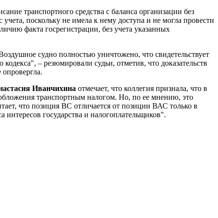
исание транспортного средства с баланса организации без
 с учета, поскольку не имела к нему доступа и не могла провести
личию факта госрегистрации, без учета указанных
 "Воздушное судно полностью уничтожено, что свидетельствует
кодекса", – резюмировали судьи, отметив, что доказательств
 опровергла.
настасия Иванчихина
отмечает, что коллегия признала, что в
обложения транспортным налогом. Но, по ее мнению, это
итает, что позиция ВС отличается от позиции ВАС только в
а интересов государства и налогоплательщиков".