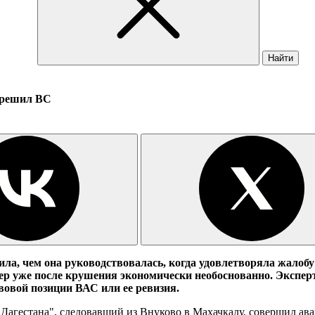
Найти
 решил ВС
ла, чем она руководствовалась, когда удовлетворяла жалобу
йнер уже после крушения экономически необоснованно. Экспе
вовой позиции ВАС или ее ревизия.
 Дагестана", следовавший из Внуково в Махачкалу, совершил а