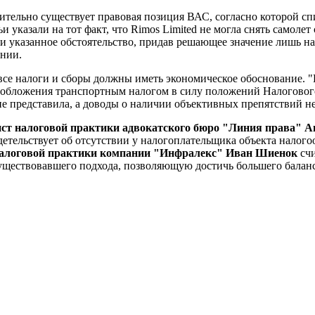
вительно существует правовая позиция ВАС, согласно которой сп
ьи указали на тот факт, что Rimos Limited не могла снять самолет
и указанное обстоятельство, придав решающее значение лишь на
ении.
му все налоги и сборы должны иметь экономическое обоснование.
ообложения транспортным налогом в силу положений Налогового 
 не представила, а доводы о наличии объективных препятствий не
т налоговой практики адвокатского бюро "Линия права" А
етельствует об отсутствии у налогоплательщика объекта налого
налоговой практики компании "Инфралекс"
Иван Шиенок
сч
уществовавшего подхода, позволяющую достичь большего баланс