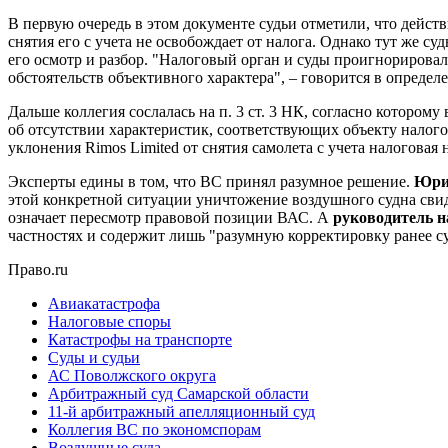
В первую очередь в этом документе судьи отметили, что дейст
снятия его с учета не освобождает от налога. Однако тут же суд
его осмотр и разбор. "Налоговый орган и суды проигнорировал
обстоятельств объективного характера", – говорится в определ
Дальше коллегия сослалась на п. 3 ст. 3 НК, согласно которо
об отсутствии характеристик, соответствующих объекту налог
уклонения Rimos Limited от снятия самолета с учета налоговая
Эксперты едины в том, что ВС принял разумное решение.
Юрис
этой конкретной ситуации уничтожение воздушного судна свид
означает пересмотр правовой позиции ВАС. А
руководитель 
частностях и содержит лишь "разумную корректировку ранее с
Право.ru
Авиакатастрофа
Налоговые споры
Катастрофы на транспорте
Суды и судьи
АС Поволжского округа
Арбитражный суд Самарской области
11-й арбитражный апелляционный суд
Коллегия ВС по экономспорам
Воздушные суда