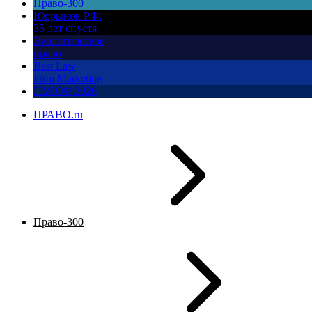
Право-300
Юррынок РФ:
35 лет спустя
Экологическое
право
Best Law
Firm Marketing
ПМЮФ 2026
ПРАВО.ru
Право-300