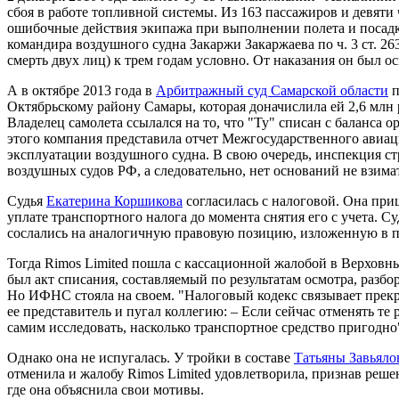
сбоя в работе топливной системы. Из 163 пассажиров и девяти
ошибочные действия экипажа при выполнении полета и посадк
командира воздушного судна Закаржи Закаржаева по ч. 3 ст. 
смерть двух лиц) к трем годам условно. От наказания он был о
А в октябре 2013 года в
Арбитражный суд Самарской области
п
Октябрьскому району Самары, которая доначислила ей 2,6 млн р
Владелец самолета ссылался на то, что "Ту" списан с баланса 
этого компания представила отчет Межгосударственного авиа
эксплуатации воздушного судна. В свою очередь, инспекция с
воздушных судов РФ, а следовательно, нет оснований не взима
Судья
Екатерина Коршикова
согласилась с налоговой. Она приш
уплате транспортного налога до момента снятия его с учета. С
сослались на аналогичную правовую позицию, изложенную в
Тогда Rimos Limited пошла с кассационной жалобой в Верховны
был акт списания, составляемый по результатам осмотра, разбо
Но ИФНС стояла на своем. "Налоговый кодекс связывает прекра
ее представитель и пугал коллегию: – Если сейчас отменять те
самим исследовать, насколько транспортное средство пригодно
Однако она не испугалась. У тройки в составе
Татьяны Завьяло
отменила и жалобу Rimos Limited удовлетворила, признав реше
где она объяснила свои мотивы.