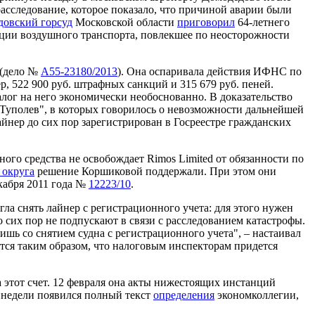
расследование, которое показало, что причиной аварии были
довский горсуд
Московской области
приговорил
64-летнего
ации воздушного транспорта, повлекшее по неосторожности
 (дело №
А55-23180/2013
). Она оспаривала действия ИФНС по
р, 522 900 руб. штрафных санкций и 315 679 руб. пеней.
налог на него экономически необоснованно. В доказательство
Туполев", в которых говорилось о невозможности дальнейшей
йнер до сих пор зарегистрирован в Госреестре гражданских
ного средства не освобождает Rimos Limited от обязанности по
 округа
решение Коршиковой поддержали. При этом они
кабря 2011 года №
12223/10
.
ла снять лайнер с регистрационного учета: для этого нужен
о сих пор не подпускают в связи с расследованием катастрофы.
шь со снятием судна с регистрационного учета", – настаивал
нется таким образом, что налоговым инспекторам придется
 этот счет. 12 февраля она акты нижестоящих инстанций
й недели появился полный текст
определения
экономколлегии,