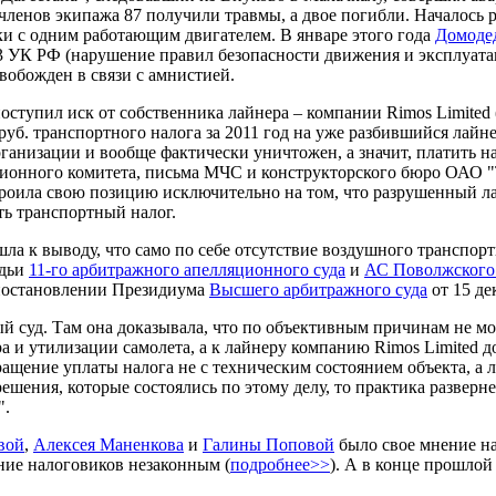
 членов экипажа 87 получили травмы, а двое погибли. Началось 
и с одним работающим двигателем. В январе этого года
Домоде
263 УК РФ (нарушение правил безопасности движения и эксплуат
свобожден в связи с амнистией.
оступил иск от собственника лайнера – компании Rimos Limited
уб. транспортного налога за 2011 год на уже разбившийся лайне
организации и вообще фактически уничтожен, а значит, платить 
ционного комитета, письма МЧС и конструкторского бюро ОАО "
троила свою позицию исключительно на том, что разрушенный ла
ть транспортный налог.
ла к выводу, что само по себе отсутствие воздушного транспорт
удьи
11-го арбитражного апелляционного суда
и
АС Поволжского
 постановлении Президиума
Высшего арбитражного суда
от 15 де
й суд. Там она доказывала, что по объективным причинам не мог
ра и утилизации самолета, а к лайнеру компанию Rimos Limited д
щение уплаты налога не с техническим состоянием объекта, а ли
 решения, которые состоялись по этому делу, то практика развер
".
вой
,
Алексея Маненкова
и
Галины Поповой
было свое мнение на
ние налоговиков незаконным (
подробнее>>
). А в конце прошло