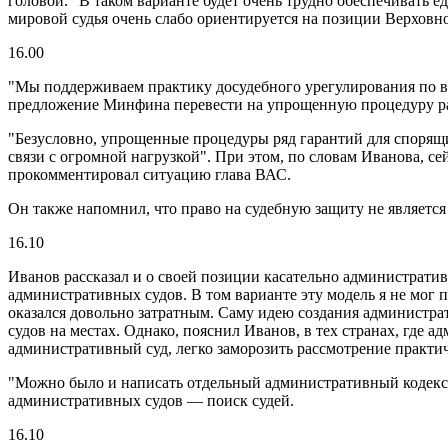
головой. "В таком варианте будет очень трудно обеспечивать 
мировой судья очень слабо ориентируется на позиции Верховн
16.00
"Мы поддерживаем практику досудебного урегулирования по в
предложение Минфина перевести на упрощенную процедуру ра
"Безусловно, упрощенные процедуры ряд гарантий для спорящ
связи с огромной нагрузкой". При этом, по словам Иванова, с
прокомментировал ситуацию глава ВАС.
Он также напомнил, что право на судебную защиту не является
16.10
Иванов рассказал и о своей позиции касательно административ
административных судов. В том варианте эту модель я не мог п
оказался довольно затратным. Саму идею создания администра
судов на местах. Однако, пояснил Иванов, в тех странах, где 
административный суд, легко заморозить рассмотрение практич
"Можно было и написать отдельный административный кодекс, 
административных судов — поиск судей.
16.10