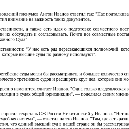
ановлений пленумов Антон Иванов ответил так: "Нас подталкив
ратил внимание на важность таких документов.
твенности, а также есть идея о подготовке совместного пос
ами их обсуждать и согласовывать. Почти все совместные пос
ховного Суда".
мственности: "У нас есть ряд пересекающихся полномочий, кот
, которые высшие суды по-разному используют".
ретейские суды могли бы рассматривать и большее количество сп
ичество третейских судов и расширить круг дел, которые они мо
рьезно изменится, считает Иванов. "Одна только владельческая з
пелляции в судах общей юрисдикции", — поделился своим мнени
 спросил секретарь СЖ России Никитинский у Иванова. "Нет ни 
судебная система", — ответил на это Иванов. "Там, где есть ра
етил, что единый высший суд в нашей стране он бы рассматрива