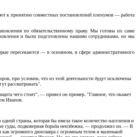
ают к принятию совместных постановлений пленумов — работа
тановления по обязательственному праву. Мы готовы их сами
тановления и были подготовлены нашими сотрудниками, но мы
орые пересекаются — в основном, в сфере административного
оров, при условии, что из этой деятельности будут исключены
гут рассматривать".
ащита чего стоит", — привел он пример. "Главное, что окажет
ем Иванов.
одной страны, которая бы имела такое количество населения и
зные суды, подковерная борьба неизбежна, — продолжил он. — В
л как огромного динозавра с огромным телом и маленькой