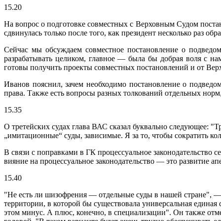
15.20
На вопрос о подготовке совместных с Верховным Судом пост
сдвинулась только после того, как президент несколько раз об
Сейчас мы обсуждаем совместное постановление о подведомс
разрабатывать целиком, главное — была бы добрая воля с н
готовы получить проекты совместных постановлений и от Вер
Иванов пояснил, зачем необходимо постановление о подведо
права. Также есть вопросы разных толкований отдельных норм
15.35
О третейских судах глава ВАС сказал буквально следующее: "Т
„имитационные“ суды, зависимые. Я за то, чтобы сократить кол
В связи с поправками в ГК процессуальное законодательство се
вияние на процессуальное законодательство — это развитие а
15.40
"Не есть ли шизофрения — отдельные суды в нашей стране", —
территории, в которой бы существовала универсальная единая 
этом минус. А плюс, конечно, в специализации". Он также отм