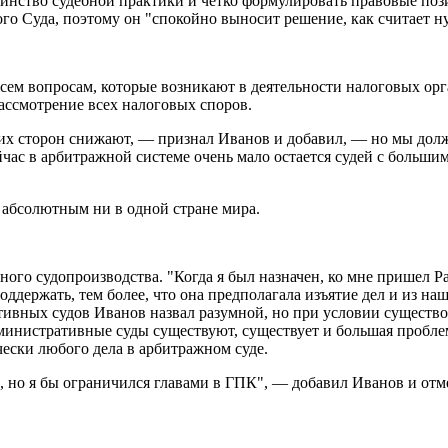
единство судебной практики и четко формулировать правовые поз
ого Суда, поэтому он "спокойно выносит решение, как считает 
сем вопросам, которые возникают в деятельности налоговых ор
ссмотрение всех налоговых споров.
их сторон снижают, — признал Иванов и добавил, — но мы долж
ейчас в арбитражной системе очень мало остается судей с больш
 абсолютным ни в одной стране мира.
ного судопроизводства. "Когда я был назначен, ко мне пришел 
оддержать, тем более, что она предполагала изъятие дел и из на
тивных судов Иванов назвал разумной, но при условии существ
административные суды существуют, существует и большая пробле
ески любого дела в арбитражном суде.
но я бы ограничился главами в ГПК", — добавил Иванов и отме