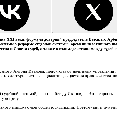
ка XXI века: формула доверия" председатель Высшего Арби
слями о реформе судебной системы, бремени негативного им
ества и Совета судей, а также о взаимодействии между судеб
е самого Антона Иванова, присутствуют начальник управлен
 а также журналисты, специализирующиеся на правовой тематик
ей судебной системой, — начал беседу Иванов, — Это непростые в
ту встречу.
ативного имиджа судов общей юрисдикции. Поэтому мы и думаем,