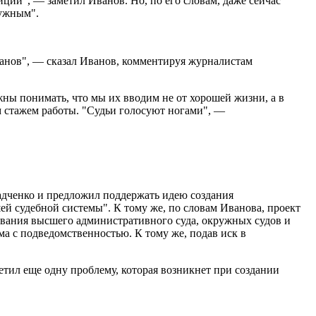
иции", — заметил Иванов. Но, по его словам, даже сейчас
нужным".
ганов", — сказал Иванов, комментируя журналистам
ны понимать, что мы их вводим не от хорошей жизни, а в
им стажем работы. "Судьи голосуют ногами", —
Радченко и предложил поддержать идею создания
шей судебной системы". К тому же, по словам Иванова, проект
ования высшего административного суда, окружных судов и
ма с подведомственностью. К тому же, подав иск в
тил еще одну проблему, которая возникнет при создании