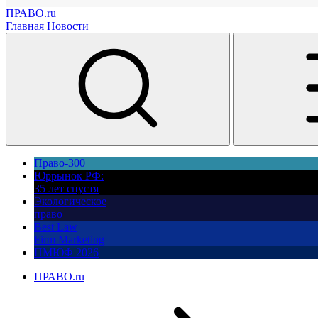
ПРАВО.ru
Главная
Новости
Право-300
Юррынок РФ:
35 лет спустя
Экологическое
право
Best Law
Firm Marketing
ПМЮФ 2026
ПРАВО.ru