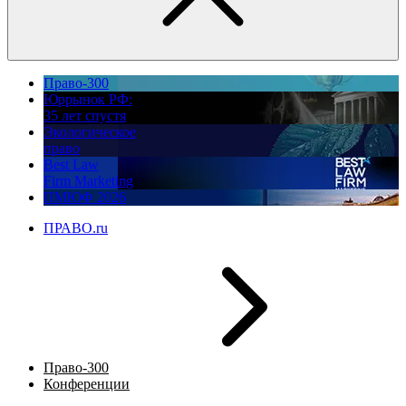
Право-300
Юррынок РФ:
35 лет спустя
Экологическое
право
Best Law
Firm Marketing
ПМЮФ 2026
ПРАВО.ru
Право-300
Конференции