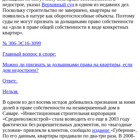
недострое, указал
Верховный суд
в одном из недавних дел.
Поскольку строительство не завершено, квартиры не
появились в натуре как оборотоспособные объекты. Поэтому
суды не могут признать за дольщиками право собственности
на «доли в праве общей собственности в виде конкретных
квартир».
№ 306-ЭС16-3099
Главный вопрос в споре:
Можно ли признать за дольщиками права на квартиры, если
дом недостроен?
Ответ:
Нельзя.
В одном из дел восемь истцов добивались признания за ними
долей в праве собственности на незавершенный дом в
Самаре. «Инвестиционная строительная корпорация
«Средневолжскстрой» стала возводить его еще в 2003 году
фактически без разрешительных документов, но «выгодные
условия» привлекли клиентов, сообщало
издание
«Губерния».
По его данным, квартиры продавали по два-три раза. В 2008-