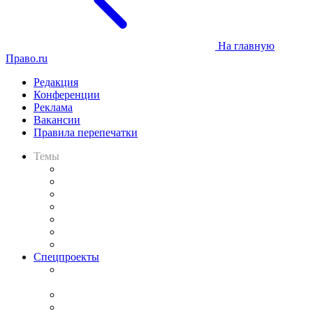
На главную
Право.ru
Редакция
Конференции
Реклама
Вакансии
Правила перепечатки
Темы
Практика
Законодательство
Процесс
Исследования
Рынок юридических услуг
Юридическое сообщество
Важнейшие правовые темы в прессе
Спецпроекты
Подкаст «В здравом уме
и твёрдой памяти»
Legal Design
Банкротная панорама