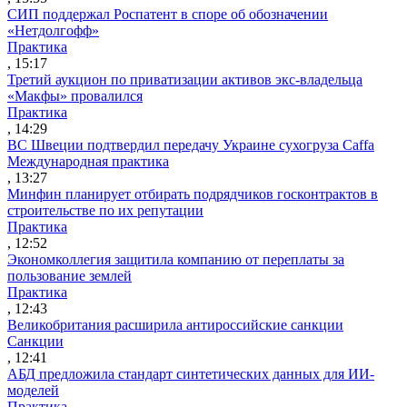
СИП поддержал Роспатент в споре об обозначении
«Нетдолгофф»
Практика
, 15:17
Третий аукцион по приватизации активов экс-владельца
«Макфы» провалился
Практика
, 14:29
ВС Швеции подтвердил передачу Украине сухогруза Caffa
Международная практика
, 13:27
Минфин планирует отбирать подрядчиков госконтрактов в
строительстве по их репутации
Практика
, 12:52
Экономколлегия защитила компанию от переплаты за
пользование землей
Практика
, 12:43
Великобритания расширила антироссийские санкции
Санкции
, 12:41
АБД предложила стандарт синтетических данных для ИИ-
моделей
Практика