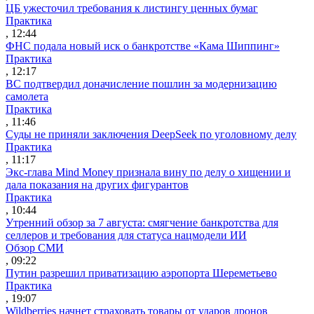
ЦБ ужесточил требования к листингу ценных бумаг
Практика
, 12:44
ФНС подала новый иск о банкротстве «Кама Шиппинг»
Практика
, 12:17
ВС подтвердил доначисление пошлин за модернизацию
самолета
Практика
, 11:46
Суды не приняли заключения DeepSeek по уголовному делу
Практика
, 11:17
Экс-глава Mind Money признала вину по делу о хищении и
дала показания на других фигурантов
Практика
, 10:44
Утренний обзор за 7 августа: смягчение банкротства для
селлеров и требования для статуса нацмодели ИИ
Обзор СМИ
, 09:22
Путин разрешил приватизацию аэропорта Шереметьево
Практика
, 19:07
Wildberries начнет страховать товары от ударов дронов