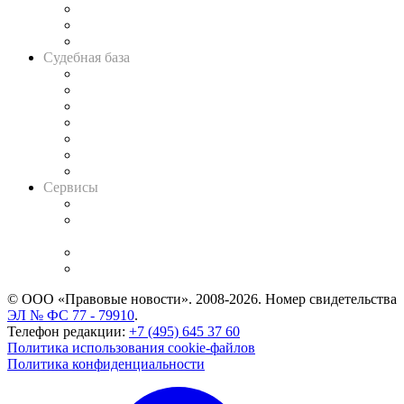
Советы для литигаторов
Сговоры на торгах
Авто
Судебная база
Картотека арбитражных дел
Решения арбитражных судов
Календарь рассмотрения арбитражных дел
Досье судей
Информация о судах
RSS лента новостей
Вакансии для юристов
Сервисы
Справочно-правовая система
Casebook: мониторинг дел
и компаний
Caselook: поиск и анализ практики
CASE.ONE: управление юридической службой
© ООО «Правовые новости». 2008-2026.
Номер свидетельства
ЭЛ № ФС 77 - 79910
.
Телефон редакции:
+7 (495) 645 37 60
Политика использования cookie-файлов
Политика конфиденциальности