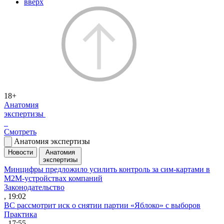
вверх
18+
Анатомия
экспертизы
Смотреть
Анатомия экспертизы
Новости
Анатомия
экспертизы
Минцифры предложило усилить контроль за сим-картами в
M2M-устройствах компаний
Законодательство
, 19:02
ВС рассмотрит иск о снятии партии «Яблоко» с выборов
Практика
, 17:55