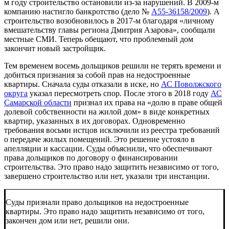
м году строительство остановили из-за нарушений. В 2009-м
компанию настигло банкротство (дело №
А55-36158/2009
). А
строительство возобновилось в 2017-м благодаря «личному
вмешательству главы региона Дмитрия Азарова», сообщали
местные СМИ. Теперь обещают, что проблемный дом
закончит новый застройщик.
Тем временем восемь дольщиков решили не терять времени и
добиться признания за собой прав на недостроенные
квартиры. Сначала суды отказали в иске, но
АС Поволжского
округа
указал пересмотреть спор. После этого в 2018 году
АС
Самарской области
признал их права на «долю в праве общей
долевой собственности на жилой дом» в виде конкретных
квартир, указанных в их договорах. Одновременно
требования восьми истцов исключили из реестра требований
о передаче жилых помещений. Это решение устояло в
апелляции и кассации. Суды объяснили, что обеспечивают
права дольщиков по договору о финансировании
строительства. Это право надо защитить независимо от того,
завершено строительство или нет, указали три инстанции.
Суды признали право дольщиков на недостроенные
квартиры. Это право надо защитить независимо от того,
закончен дом или нет, решили они.