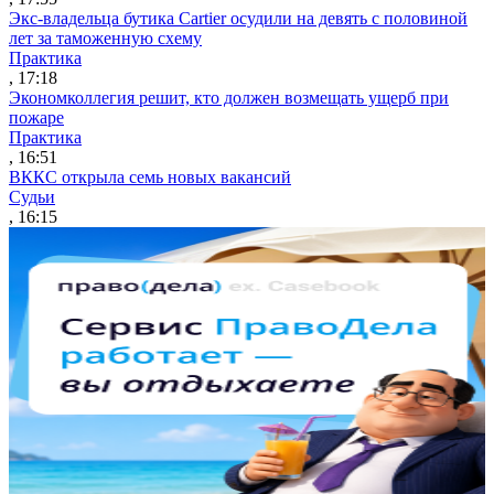
Экс-владельца бутика Cartier осудили на девять с половиной
лет за таможенную схему
Практика
, 17:18
Экономколлегия решит, кто должен возмещать ущерб при
пожаре
Практика
, 16:51
ВККС открыла семь новых вакансий
Судьи
, 16:15