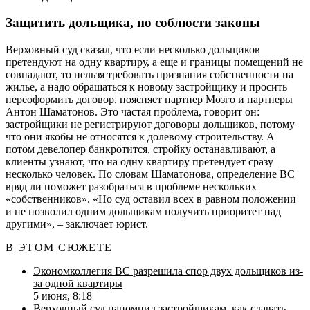
Защитить дольщика, но соблюсти законы
Верховный суд сказал, что если несколько дольщиков
претендуют на одну квартиру, а еще и границы помещений не
совпадают, то нельзя требовать признания собственности на
жилье, а надо обращаться к новому застройщику и просить
переоформить договор, поясняет партнер Мозго и партнеры
Антон Шаматонов. Это частая проблема, говорит он:
застройщики не регистрируют договоры дольщиков, потому
что они якобы не относятся к долевому строительству. А
потом девелопер банкротится, стройку останавливают, а
клиенты узнают, что на одну квартиру претендует сразу
несколько человек. По словам Шаматонова, определение ВС
вряд ли поможет разобраться в проблеме нескольких
«собственников». «Но суд оставил всех в равном положении
и не позволил одним дольщикам получить приоритет над
другими», – заключает юрист.
В ЭТОМ СЮЖЕТЕ
Экономколлегия ВС разрешила спор двух дольщиков из-
за одной квартиры
5 июня, 8:18
Верховный суд напомнил застройщикам, как сдавать