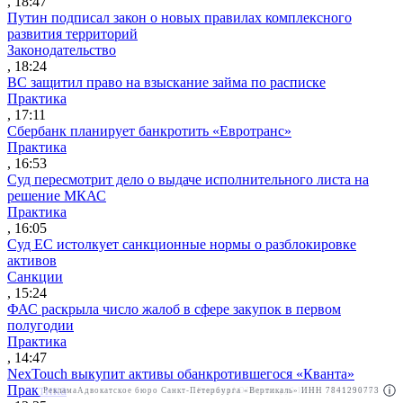
, 18:47
Путин подписал закон о новых правилах комплексного
развития территорий
Законодательство
, 18:24
ВС защитил право на взыскание займа по расписке
Практика
, 17:11
Сбербанк планирует банкротить «Евротранс»
Практика
, 16:53
Суд пересмотрит дело о выдаче исполнительного листа на
решение МКАС
Практика
, 16:05
Суд ЕС истолкует санкционные нормы о разблокировке
активов
Санкции
, 15:24
ФАС раскрыла число жалоб в сфере закупок в первом
полугодии
Практика
, 14:47
NexTouch выкупит активы обанкротившегося «Кванта»
Практика
Реклама
Адвокатское бюро Санкт-Петербурга «Вертикаль» ИНН 7841290773
Реклама
АО"Право.ру" ИНН: 7708095468