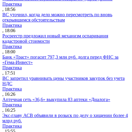
Практика
, 18:56
ВС уточнил, когда дело можно пересмотреть по вновь
открывшимся обстоятельствам
Практика
, 18:06
Росреестр предложил новый механизм оспаривания
кадастровой стоимости
Практика
, 18:00
Банк «Траст» погасит 797,3 млн руб. долга перед ФНС за
«Гема-Инвест»
Практика
, 17:51
ВС запретил уравнивать цены участников закупок без учета
НДС
Практика
, 16:26
Аптечная сеть «36,6» выкупила 83 аптеки «Диалога»
Практика
, 16:25
Экс-главу АСВ объявили в розыск по делу о хищении более 4
млрд руб.
Практика
, 15:55