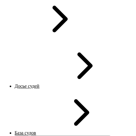
Досье судей
База судов