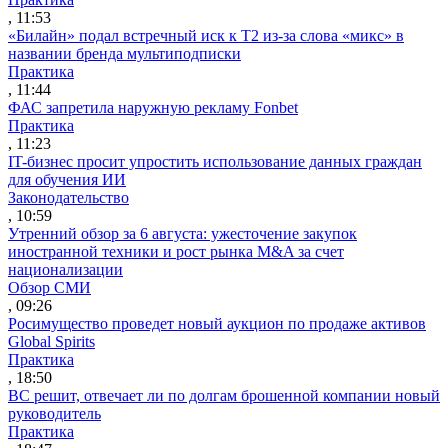
, 11:53
«Билайн» подал встречный иск к Т2 из-за слова «микс» в
названии бренда мультиподписки
Практика
, 11:44
ФАС запретила наружную рекламу Fonbet
Практика
, 11:23
IT-бизнес просит упростить использование данных граждан
для обучения ИИ
Законодательство
, 10:59
Утренний обзор за 6 августа: ужесточение закупок
иностранной техники и рост рынка M&A за счет
национализации
Обзор СМИ
, 09:26
Росимущество проведет новый аукцион по продаже активов
Global Spirits
Практика
, 18:50
ВС решит, отвечает ли по долгам брошенной компании новый
руководитель
Практика