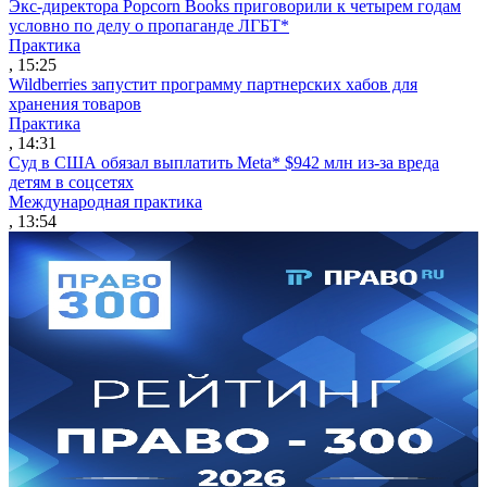
Экс-директора Popcorn Books приговорили к четырем годам
условно по делу о пропаганде ЛГБТ*
Практика
, 15:25
Wildberries запустит программу партнерских хабов для
хранения товаров
Практика
, 14:31
Суд в США обязал выплатить Meta* $942 млн из-за вреда
детям в соцсетях
Международная практика
, 13:54