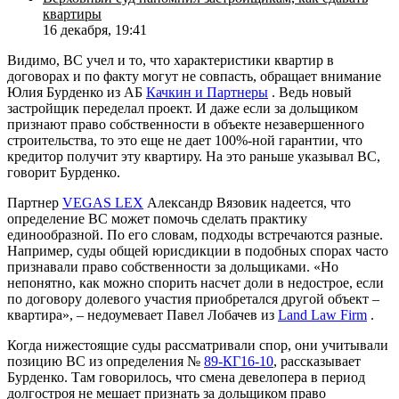
квартиры
16 декабря, 19:41
Видимо, ВС учел и то, что характеристики квартир в
договорах и по факту могут не совпасть, обращает внимание
Юлия Бурденко из АБ
Качкин и Партнеры
. Ведь новый
застройщик переделал проект. И даже если за дольщиком
признают право собственности в объекте незавершенного
строительства, то это еще не дает 100%-ной гарантии, что
кредитор получит эту квартиру. На это раньше указывал ВС,
говорит Бурденко.
Партнер
VEGAS LEX
Александр Вязовик надеется, что
определение ВС может помочь сделать практику
единообразной. По его словам, подходы встречаются разные.
Например, суды общей юрисдикции в подобных спорах часто
признавали право собственности за дольщиками. «Но
непонятно, как можно спорить насчет доли в недострое, если
по договору долевого участия приобретался другой объект –
квартира», – недоумевает Павел Лобачев из
Land Law Firm
.
Когда нижестоящие суды рассматривали спор, они учитывали
позицию ВС из определения №
89-КГ16-10
, рассказывает
Бурденко. Там говорилось, что смена девелопера в период
долгостроя не мешает признать за дольщиком право