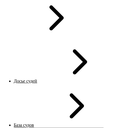
Досье судей
База судов