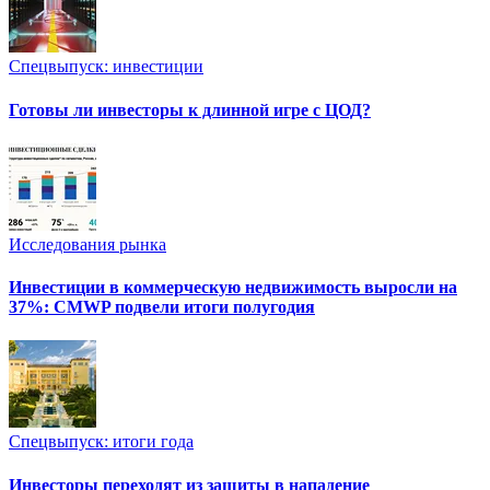
Спецвыпуск: инвестиции
Готовы ли инвесторы к длинной игре с ЦОД?
Исследования рынка
Инвестиции в коммерческую недвижимость выросли на
37%: CMWP подвели итоги полугодия
Спецвыпуск: итоги года
Инвесторы переходят из защиты в нападение