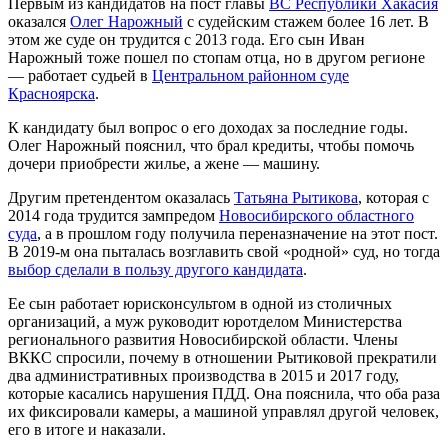
Первым из кандидатов на пост главы
ВС Республики Хакасия
оказался
Олег Нарожный
с судейским стажем более 16 лет. В
этом же суде он трудится с 2013 года. Его сын Иван
Нарожный тоже пошел по стопам отца, но в другом регионе
— работает судьей в
Центральном районном суде
Красноярска
.
К кандидату был вопрос о его доходах за последние годы.
Олег Нарожный пояснил, что брал кредиты, чтобы помочь
дочери приобрести жилье, а жене — машину.
Другим претендентом оказалась
Татьяна Рытикова
, которая с
2014 года трудится зампредом
Новосибирского областного
суда
, а в прошлом году получила переназначение на этот пост.
В 2019-м она пыталась возглавить свой «родной» суд, но тогда
выбор сделали в пользу другого кандидата
.
Ее сын работает юрисконсультом в одной из столичных
организаций, а муж руководит юротделом Министерства
регионального развития Новосибирской области. Члены
ВККС спросили, почему в отношении Рытиковой прекратили
два административных производства в 2015 и 2017 году,
которые касались нарушения ПДД. Она пояснила, что оба раза
их фиксировали камеры, а машиной управлял другой человек,
его в итоге и наказали.