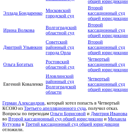
общей юрисдикции
Второй
Московский
Эллада Бондаренко
кассационный суд
городской суд
общей юрисдикции
Второй
Волгоградский
Ирина Волкова
кассационный суд
областной суд
общей юрисдикции
Советский
Второй
Дмитрий Ульянкин
районный суд
кассационный суд
города Орла
общей юрисдикции
Четвертый
Ростовский
Ольга Богатых
кассационный суд
областной суд
общей юрисдикции
Иловлинский
Четвертый
районный суд
Евгений Коваленко
кассационный суд
Волгоградской
общей юрисдикции
области
Герман Александров
, который хотел попасть в Четвертый
КСОЮ из
Третьего апелляционного суда
, получил отказ.
Вопросы по переходам
Ольги Борисовой
и
Дмитрия Иванова
во
Второй кассационный суд общей юрисдикции
и
Михаила
Кутузова
в
Третий кассационный суд общей юрисдикции
отложили.