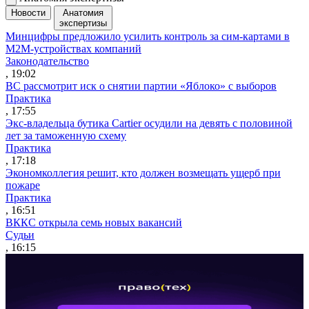
Новости
Анатомия
экспертизы
Минцифры предложило усилить контроль за сим-картами в
M2M-устройствах компаний
Законодательство
, 19:02
ВС рассмотрит иск о снятии партии «Яблоко» с выборов
Практика
, 17:55
Экс-владельца бутика Cartier осудили на девять с половиной
лет за таможенную схему
Практика
, 17:18
Экономколлегия решит, кто должен возмещать ущерб при
пожаре
Практика
, 16:51
ВККС открыла семь новых вакансий
Судьи
, 16:15