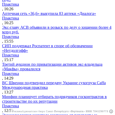
Практика
, 16:26
Аптечная сеть «36,6» выкупила 83 аптеки «Диалога»
Практика
, 16:25
Экс-главу АСВ объявили в розыск по делу о хищении более 4
млрд руб.
Практика
, 15:55
СИП поддержал Роспатент в споре об обозначении
«Нетдолгофф»
Практика
, 15:17
Третий аукцион по приватизации активов экс-владельца
«Макфы» провалился
Практика
, 14:29
ВС Швеции подтвердил передачу Украине сухогруза Caffa
Международная практика
, 13:27
Минфин планирует отбирать подрядчиков госконтрактов в
строительстве по их репутации
Практика
, 12:52
Реклама
Адвокатское бюро Санкт-Петербурга «Вертикаль» ИНН 7841290773
Реклама
АО"ПРАВО.РУ" ИНН: 7708095468