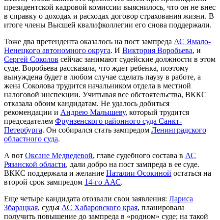
президентской кадровой комиссии выяснилось, что он не внес
в справку о доходах и расходах договор страхования жизни. В
итоге члены Высшей квалифколлегии его снова поддержали.
Тоже два претендента оказалось на пост зампреда
АС Ямало-
Ненецкого автономного округа
. И
Виктория Воробьева
, и
Сергей Соколов
сейчас занимают судейские должности в этом
суде. Воробьева рассказала, что ждет ребенка, поэтому
вынуждена будет в любом случае сделать паузу в работе, а
жена Соколова трудится начальником отдела в местной
налоговой инспекции. Учитывая все обстоятельства, ВККС
отказала обоим кандидатам. Не удалось добиться
рекомендации и
Андрею Малышеву
, который трудится
председателем
Фрунзенского районного суда Санкт-
Петербурга
. Он собирался стать зампредом
Ленинградского
областного суда
.
А вот
Оксане Медведевой
, главе судебного состава в
АС
Рязанской области
, дали добро на пост зампреда в ее суде.
ВККС поддержала и желание
Наталии Осокиной
остаться на
второй срок зампредом
14-го ААС
.
Еще четыре кандидата отозвали свои заявления:
Лариса
Збарацкая
, судья
АС Хабаровского края
, планировала
получить повышение до зампреда в «родном» суде; на такой