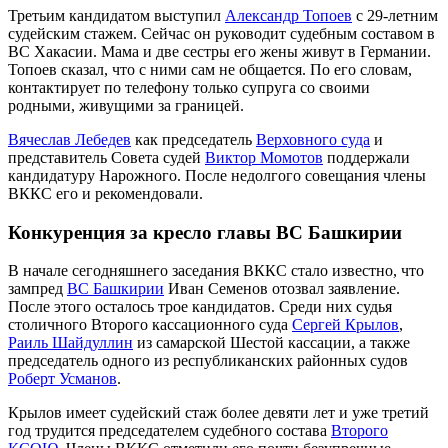
Третьим кандидатом выступил
Александр Топоев
с 29-летним
судейским стажем. Сейчас он руководит судебным составом в
ВС Хакасии. Мама и две сестры его жены живут в Германии.
Топоев сказал, что с ними сам не общается. По его словам,
контактирует по телефону только супруга со своими
родными, живущими за границей.
Вячеслав Лебедев
как председатель
Верховного суда
и
представитель Совета судей
Виктор Момотов
поддержали
кандидатуру Нарожного. После недолгого совещания члены
ВККС его и рекомендовали.
Конкуренция за кресло главы ВС Башкирии
В начале сегодняшнего заседания ВККС стало известно, что
зампред
ВС Башкирии
Иван Семенов отозвал заявление.
После этого осталось трое кандидатов. Среди них судья
столичного Второго кассационного суда
Сергей Крылов
,
Раиль Шайдуллин
из самарской Шестой кассации, а также
председатель одного из республиканских районных судов
Роберт Усманов
.
Крылов имеет судейский стаж более девяти лет и уже третий
год трудится председателем судебного состава
Второго