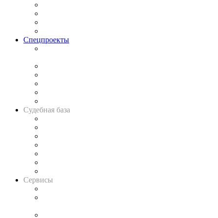
Исследования
Рынок юридических услуг
Юридическое сообщество
Важнейшие правовые темы в прессе
Спецпроекты
Подкаст «В здравом уме
и твёрдой памяти»
Legal Design
Банкротная панорама
Советы для литигаторов
Сговоры на торгах
Авто
Судебная база
Картотека арбитражных дел
Решения арбитражных судов
Календарь рассмотрения арбитражных дел
Досье судей
Информация о судах
RSS лента новостей
Вакансии для юристов
Сервисы
Справочно-правовая система
Casebook: мониторинг дел
и компаний
Caselook: поиск и анализ практики