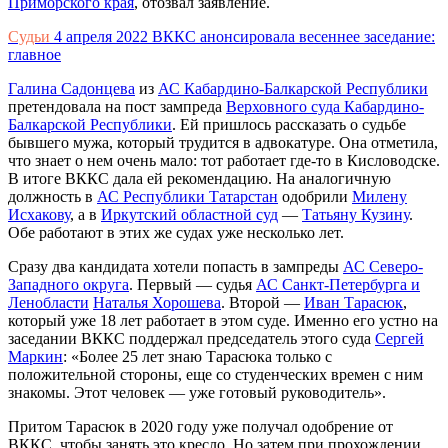
Приморского края
, отозвал заявление.
Судьи
4 апреля 2022
ВККС анонсировала весеннее заседание:
главное
Галина Садонцева
из
АС Кабардино-Балкарской Республики
претендовала на пост зампреда
Верховного суда Кабардино-
Балкарской Республики
. Ей пришлось рассказать о судьбе
бывшего мужа, который трудится в адвокатуре. Она отметила,
что знает о нем очень мало: тот работает где-то в Кисловодске.
В итоге ВККС дала ей рекомендацию. На аналогичную
должность в
АС Республики Татарстан
одобрили
Милену
Исхакову
, а в
Иркутский областной суд
—
Татьяну Кузину
.
Обе работают в этих же судах уже несколько лет.
Сразу два кандидата хотели попасть в зампреды
АС Северо-
Западного округа
. Первый — судья
АС Санкт-Петербурга и
Ленобласти
Наталья Хорошева
. Второй —
Иван Тарасюк
,
который уже 18 лет работает в этом суде. Именно его устно на
заседании ВККС поддержал председатель этого суда
Сергей
Маркин
: «Более 25 лет знаю Тарасюка только с
положительной стороны, еще со студенческих времен с ним
знакомы. Этот человек — уже готовый руководитель».
Притом Тарасюк в 2020 году уже получал одобрение от
ВККС, чтобы занять это кресло. Но затем при прохождении