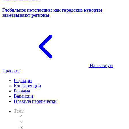
Глобальное потепление: как городские курорты
завоёвывают регионы
На главную
Право.ru
Редакция
Конференции
Реклама
Вакансии
Правила перепечатки
Темы
Практика
Законодательство
Процесс