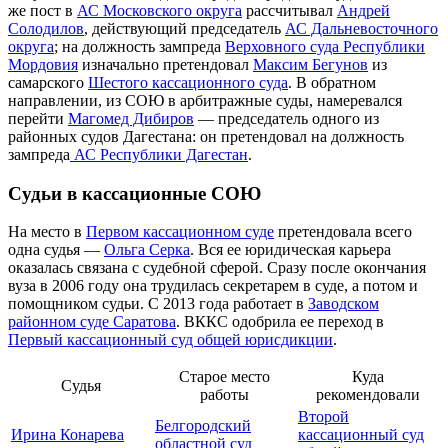
же пост в
АС Московского округа
рассчитывал
Андрей
Солодилов
, действующий председатель
АС Дальневосточного
округа
; на должность зампреда
Верховного суда Республики
Мордовия
изначально претендовал
Максим Бегунов
из
самарского
Шестого кассационного суда
. В обратном
направлении, из СОЮ в арбитражные суды, намеревался
перейти
Магомед Дибиров
— председатель одного из
районных судов Дагестана: он претендовал на должность
зампреда
АС Республики Дагестан
.
Судьи в кассационные СОЮ
На место в
Первом кассационном суде
претендовала всего
одна судья —
Ольга Серка
. Вся ее юридическая карьера
оказалась связана с судебной сферой. Сразу после окончания
вуза в 2006 году она трудилась секретарем в суде, а потом и
помощником судьи. С 2013 года работает в
Заводском
районном суде Саратова
. ВККС одобрила ее переход в
Первый кассационный суд общей юрисдикции
.
Старое место
Куда
Судья
работы
рекомендовали
Второй
Белгородский
Ирина Конарева
кассационный суд
областной суд