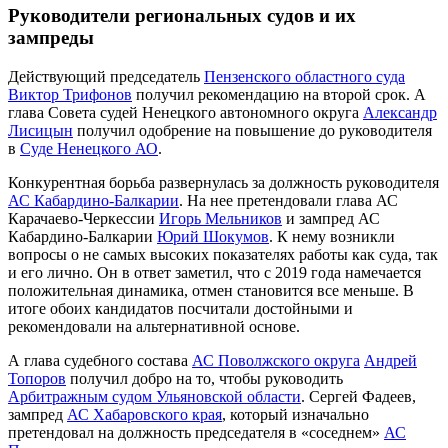
Руководители региональных судов и их
зампреды
Действующий председатель
Пензенского областного суда
Виктор Трифонов
получил рекомендацию на второй срок. А
глава Совета судей Ненецкого автономного округа
Александр
Лисицын
получил одобрение на повышение до руководителя
в
Суде Ненецкого АО
.
Конкурентная борьба развернулась за должность руководителя
АС Кабардино-Балкарии
. На нее претендовали глава АС
Карачаево-Черкессии
Игорь Мельников
и зампред АС
Кабардино-Балкарии
Юрий Шокумов
. К нему возникли
вопросы о не самых высоких показателях работы как суда, так
и его лично. Он в ответ заметил, что с 2019 года намечается
положительная динамика, отмен становится все меньше. В
итоге обоих кандидатов посчитали достойными и
рекомендовали на альтернативной основе.
А глава судебного состава
АС Поволжского округа
Андрей
Топоров
получил добро на то, чтобы руководить
Арбитражным судом Ульяновской области
. Сергей Фадеев,
зампред
АС Хабаровского края
, который изначально
претендовал на должность председателя в «соседнем»
АС