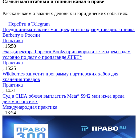
Cамый масштабный и точный канал о праве
Рассказываем о важных деловых и юридических событиях.
Перейти в Telegram
Предприниматель не смог прекратить охрану товарного знака
Burberry в России
Практика
, 15:50
Экс-директора Popcorn Books приговорили к четырем годам
условно по делу о пропаганде ЛГБТ*
Практика
, 15:25
Wildberries запустит программу партнерских хабов для
хранения товаров
Практика
, 14:31
Суд в США обязал выплатить Meta* $942 млн из-за вреда
детям в соцсетях
Международная практика
, 13:54