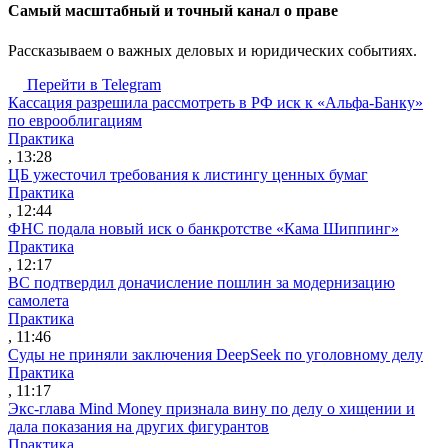
Cамый масштабный и точный канал о праве
Рассказываем о важных деловых и юридических событиях.
Перейти в Telegram
Кассация разрешила рассмотреть в РФ иск к «Альфа-Банку»
по еврооблигациям
Практика
, 13:28
ЦБ ужесточил требования к листингу ценных бумаг
Практика
, 12:44
ФНС подала новый иск о банкротстве «Кама Шиппинг»
Практика
, 12:17
ВС подтвердил доначисление пошлин за модернизацию
самолета
Практика
, 11:46
Суды не приняли заключения DeepSeek по уголовному делу
Практика
, 11:17
Экс-глава Mind Money признала вину по делу о хищении и
дала показания на других фигурантов
Практика