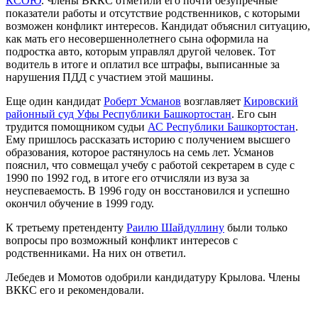
КСОЮ
. Члены ВККС отметили его почти безупречные
показатели работы и отсутствие родственников, с которыми
возможен конфликт интересов. Кандидат объяснил ситуацию,
как мать его несовершеннолетнего сына оформила на
подростка авто, которым управлял другой человек. Тот
водитель в итоге и оплатил все штрафы, выписанные за
нарушения ПДД с участием этой машины.
Еще один кандидат
Роберт Усманов
возглавляет
Кировский
районный суд Уфы Республики Башкортостан
. Его сын
трудится помощником судьи
АС Республики Башкортостан
.
Ему пришлось рассказать историю с получением высшего
образования, которое растянулось на семь лет. Усманов
пояснил, что совмещал учебу с работой секретарем в суде с
1990 по 1992 год, в итоге его отчисляли из вуза за
неуспеваемость. В 1996 году он восстановился и успешно
окончил обучение в 1999 году.
К третьему претенденту
Раилю Шайдуллину
были только
вопросы про возможный конфликт интересов с
родственниками. На них он ответил.
Лебедев и Момотов одобрили кандидатуру Крылова. Члены
ВККС его и рекомендовали.