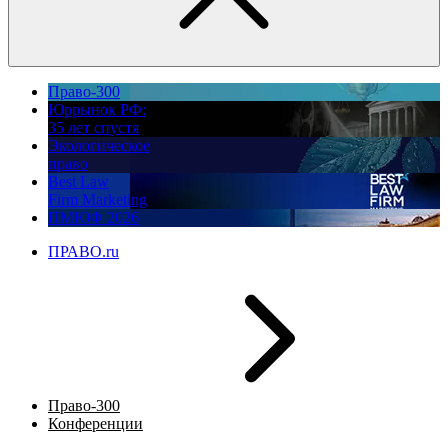
Право-300
Юррынок РФ:
35 лет спустя
Экологическое
право
Best Law
Firm Marketing
ПМЮФ 2026
ПРАВО.ru
Право-300
Конференции