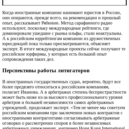
Когда иностранные компании нанимают юристов в России,
они опираются, прежде всего, на рекомендации и прошлый
опыт, рассказывает Рябинин. Метод сарафанного радио
используют, поскольку международные рейтинги, где
доминировали ушедшие с рынка ильфы, стали неактуальны.
А к российским юррейтингам компании из дружественных
юрисдикций пока только присматриваются, объясняет
эксперт. В итоге международные проекты сейчас получают те
российские юрфирмы, у которых есть большой опыт
сопровождения таких дел.
Перспективы работы литигаторов
В иностранных государственных судах, вероятно, будут все
более предвзято относиться к российским компаниям,
полагает Иванова. А в арбитражах степень беспристрастности
может быть ниже из-за высокого профессионального уровня
арбитров и большей независимости самих арбитражных
учреждений, продолжает эксперт. «Тем не менее мы советуем
российским компаниям при заключении новых контрактов с
иностранными контрагентами согласовывать арбитражные
оговорки о рассмотрении споров в более независимых
арбитражных учреждениях, например Hong Kong International