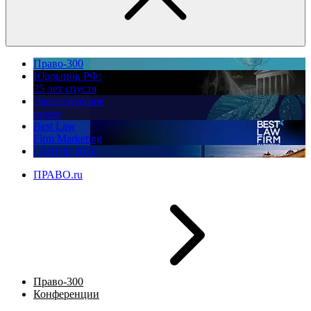
Право-300
Юррынок РФ:
35 лет спустя
Экологическое
право
Best Law
Firm Marketing
ПМЮФ 2026
ПРАВО.ru
Право-300
Конференции