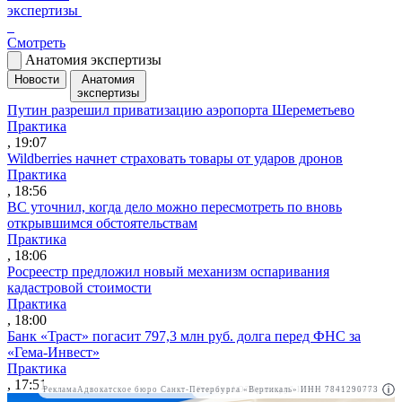
экспертизы
Смотреть
Анатомия экспертизы
Новости
Анатомия
экспертизы
Путин разрешил приватизацию аэропорта Шереметьево
Практика
, 19:07
Wildberries начнет страховать товары от ударов дронов
Практика
, 18:56
ВС уточнил, когда дело можно пересмотреть по вновь
открывшимся обстоятельствам
Практика
, 18:06
Росреестр предложил новый механизм оспаривания
кадастровой стоимости
Практика
, 18:00
Банк «Траст» погасит 797,3 млн руб. долга перед ФНС за
«Гема-Инвест»
Практика
, 17:51
Реклама
Адвокатское бюро Санкт-Петербурга «Вертикаль» ИНН 7841290773
Реклама
АО"Право.ру" ИНН: 7708095468