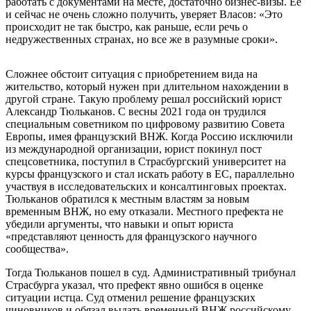
работать с документами на месте, достаточно бизнес-визы. Ее
и сейчас не очень сложно получить, уверяет Власов: «Это
происходит не так быстро, как раньше, если речь о
недружественных странах, но все же в разумные сроки».
Сложнее обстоит ситуация с приобретением вида на
жительство, который нужен при длительном нахождении в
другой стране. Такую проблему решал российский юрист
Александр Тюльканов. С весны 2021 года он трудился
специальным советником по цифровому развитию Совета
Европы, имея французский ВНЖ. Когда Россию исключили
из международной организации, юрист покинул пост
спецсоветника, поступил в Страсбургский университет на
курсы французского и стал искать работу в ЕС, параллельно
участвуя в исследовательских и консалтинговых проектах.
Тюльканов обратился к местным властям за новым
временным ВНЖ, но ему отказали. Местного префекта не
убедили аргументы, что навыки и опыт юриста
«представляют ценность для французского научного
сообщества».
Тогда Тюльканов пошел в суд. Административный трибунал
Страсбурга указал, что префект явно ошибся в оценке
ситуации истца. Суд отменил решение французских
чиновников и обязал выдать временный ВНЖ российскому