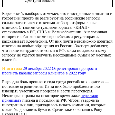
Дмитрий Власов
Корельский, наоборот, отмечает, что иностранные компании и
госорганы просто не реагируют на российские запросы,
сильно затягивают с ответами либо дают формальные
отписки. С такими ситуациями юристы «КИАП»
сталкивались в ЕС, США и Великобритании. Аналогичная
история и с банковскими европейскими регуляторами,
рассказывает Корельский. От них почти невозможно добиться
ответов на любые обращения из России. Эксперт добавляет,
что такие же трудности есть и в РФ, когда по адвокатскому
запросу не удается получить необходимые бумаги от местных
властей.
Итоги года
29 декабря 2022
Отрепетировать допрос и
прогнать кабана: запросы клиентов в 2022 году
Еще одна боль прошлого года среди российских юристов —
почтовые ограничения. Из-за них было проблематично
извещать участников процесса и вести переговоры.
Некоторые страны на некоторое время даже
перестали
принимать
письма и посылки из РФ. Чтобы уведомить
иностранных лиц, приходилось искать компании, которые
могли бы доставить бумаги. Среди таких оказались Pony
Express и DHL.