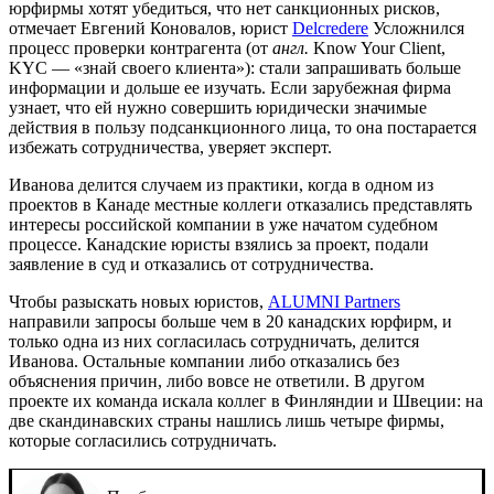
юрфирмы хотят убедиться, что нет санкционных рисков,
отмечает Евгений Коновалов, юрист
Delcredere
Усложнился
процесс проверки контрагента (от
англ.
Know Your Client,
KYC — «знай своего клиента»): стали запрашивать больше
информации и дольше ее изучать. Если зарубежная фирма
узнает, что ей нужно совершить юридически значимые
действия в пользу подсанкционного лица, то она постарается
избежать сотрудничества, уверяет эксперт.
Иванова делится случаем из практики, когда в одном из
проектов в Канаде местные коллеги отказались представлять
интересы российской компании в уже начатом судебном
процессе. Канадские юристы взялись за проект, подали
заявление в суд и отказались от сотрудничества.
Чтобы разыскать новых юристов,
ALUMNI Partners
направили запросы больше чем в 20 канадских юрфирм, и
только одна из них согласилась сотрудничать, делится
Иванова. Остальные компании либо отказались без
объяснения причин, либо вовсе не ответили. В другом
проекте их команда искала коллег в Финляндии и Швеции: на
две скандинавских страны нашлись лишь четыре фирмы,
которые согласились сотрудничать.