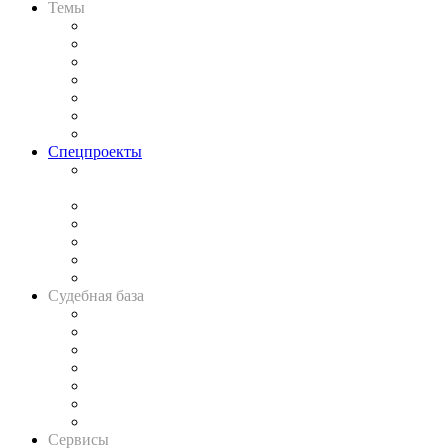
Темы
Практика
Законодательство
Процесс
Исследования
Рынок юридических услуг
Юридическое сообщество
Важнейшие правовые темы в прессе
Спецпроекты
Подкаст «В здравом уме
и твёрдой памяти»
Legal Design
Банкротная панорама
Советы для литигаторов
Сговоры на торгах
Авто
Судебная база
Картотека арбитражных дел
Решения арбитражных судов
Календарь рассмотрения арбитражных дел
Досье судей
Информация о судах
RSS лента новостей
Вакансии для юристов
Сервисы