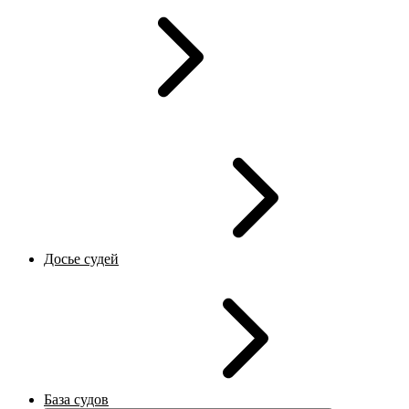
Досье судей
База судов