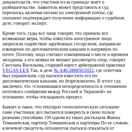
доказательств, что участник из-за границы знает о
разбирательстве. Заявитель может представить в суд
переписку, включая письмо из электронной почты, где
оппонент подтверждает получение информации о судебном
деле, говорит эксперт.
Кроме того, суды все чаще говорят, что приняли все
возможные меры, чтобы известить иностранное лицо:
запросили содействие зарубежных госорганов, направили
извещение по дипломатическим каналам и напрямую по
почте. Поэтому лицо считают извещенным о месте и времени
заседания, а его неявка не мешает рассмотреть спор, говорит
Светлана Васильева, старший юрист арбитражной практики
VEGAS LEX
Так, в деле
№ А40-286850/2022
, где ответчик
был украинским, суд пытался известить его по
дипломатическим каналам, но безрезультатно. В итоге суд
заключил, что «сложившаяся неопределенность в отношении
почтового сообщения между Россией и Украиной» не
основание, чтобы откладывать процесс.
Бывает и такое, что текущую геополитическую ситуацию
сами участники дел пытаются повернуть в свою пользу
разными способами. Об одном из таких рассказала Жанна
Томашевская, партнер
Томашевская и партнеры
По ее словам,
ключевой свидетель оппонентов пытался отказаться от