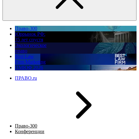
Право-300
Юррынок РФ:
35 лет спустя
Экологическое
право
Best Law
Firm Marketing
ПМЮФ 2026
ПРАВО.ru
Право-300
Конференции