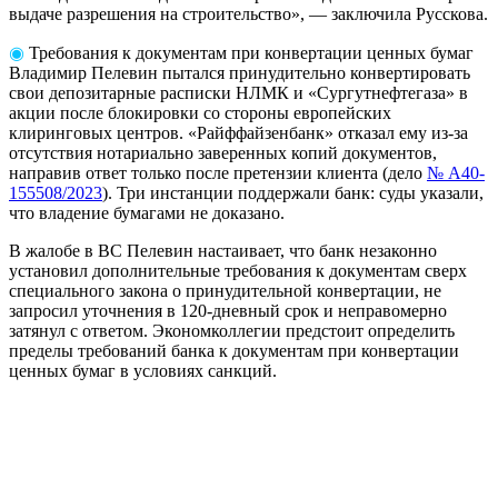
выдаче разрешения на строительство», — заключила Русскова.
◉
Требования к документам при конвертации ценных бумаг
Владимир Пелевин пытался принудительно конвертировать
свои депозитарные расписки НЛМК и «Сургутнефтегаза» в
акции после блокировки со стороны европейских
клиринговых центров. «Райффайзенбанк» отказал ему из-за
отсутствия нотариально заверенных копий документов,
направив ответ только после претензии клиента (дело
№ А40-
155508/2023
). Три инстанции поддержали банк: суды указали,
что владение бумагами не доказано.
В жалобе в ВС Пелевин настаивает, что банк незаконно
установил дополнительные требования к документам сверх
специального закона о принудительной конвертации, не
запросил уточнения в 120-дневный срок и неправомерно
затянул с ответом. Экономколлегии предстоит определить
пределы требований банка к документам при конвертации
ценных бумаг в условиях санкций.