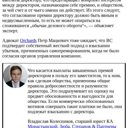
между директором, назначающим себе премию, и обществом,
за чей счет и от чьего имени он действует. Из этого следует,
что согласование премии директору должно быть явным и
недвусмысленным, то есть не может опираться на
сложившиеся „обычаи делового оборота“», — объясняет
эксперт.
Адвокат
Orchards
Петр Мацкевич тоже ожидает, что ВС
подтвердит собственный жесткий подход о взыскании
убытков, причиненных самопремированием, когда не было
согласия органов управления компании.
Что касается выплаты завышенных премий
директором в пользу его заместителя, то к ним,
как сделкам общества, применимы общие
правила добросовестности и разумности
директора. Это подразумевает их оценку на
предмет обоснованности и выгодности для
общества. Если коммерчески обоснованных
мотивов совершать такие платежи не было, они
подлежат взысканию с директора.
Владислав Колесников, старший юрист КА
Монастырский, Зюба, Степанов & Партнеры