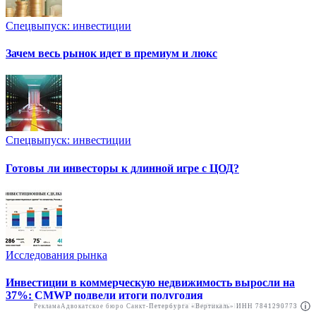
Спецвыпуск: инвестиции
Зачем весь рынок идет в премиум и люкс
Спецвыпуск: инвестиции
Готовы ли инвесторы к длинной игре с ЦОД?
Исследования рынка
Инвестиции в коммерческую недвижимость выросли на
37%: CMWP подвели итоги полугодия
Реклама
Адвокатское бюро Санкт-Петербурга «Вертикаль» ИНН 7841290773
Реклама
АО"ПРАВО.РУ" ИНН: 7708095468