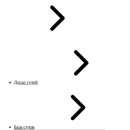
Досье судей
База судов