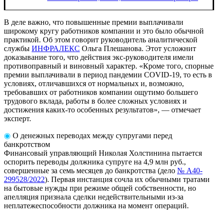
В деле важно, что повышенные премии выплачивали
широкому кругу работников компании и это было обычной
практикой. Об этом говорит руководитель аналитической
службы
ИНФРАЛЕКС
Ольга Плешанова. Этот усложнит
доказывание того, что действия экс-руководителя имели
противоправный и виновный характер. «Кроме того, спорные
премии выплачивали в период пандемии COVID-19, то есть в
условиях, отличавшихся от нормальных и, возможно,
требовавших от работников компании ощутимо большего
трудового вклада, работы в более сложных условиях и
достижения каких-то особенных результатов», — отмечает
эксперт.
◉
О денежных переводах между супругами перед
банкротством
Финансовый управляющий Николая Холстинина пытается
оспорить переводы должника супруге на 4,9 млн руб.,
совершенные за семь месяцев до банкротства (дело
№ А40-
299528/2022
). Первая инстанция сочла их обычными тратами
на бытовые нужды при режиме общей собственности, но
апелляция признала сделки недействительными из-за
неплатежеспособности должника на момент операций.