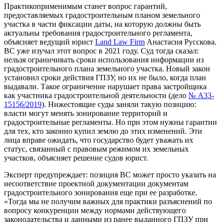
Практикоприменимым станет вопрос гарантий,
предоставляемых градостроительным планом земельного
участка в части фиксации даты, на которую должны быть
актуальны требования градостроительного регламента,
объясняет ведущий юрист
Land Law Firm
Анастасия Русскова.
ВС уже изучал этот вопрос в 2021 году. Суд тогда сказал:
нельзя ограничивать сроки использования информации из
градостроительного плана земельного участка. Новый закон
установил сроки действия ГПЗУ, но их не было, когда план
выдавали. Такое ограничение нарушает права застройщика
как участника градостроительной деятельности (дело
№ А33-
15156/2019
). Нижестоящие суды заняли такую позицию:
власти могут менять зонирование территорий и
градостроительные регламенты. Но при этом нужны гарантии
для тех, кто законно купил землю до этих изменений. Эти
лица вправе ожидать, что государство будет уважать их
статус, связанный с правовым режимом их земельных
участков, объясняет решение судов юрист.
Эксперт предупреждает: позиция ВС может просто указать на
несоответствие проектной документации документам
градостроительного зонирования еще при ее разработке.
«Тогда мы не получим важных для практики разъяснений по
вопросу конкуренции между нормами действующего
законодательства и данными из ранее выданного ГПЗУ при