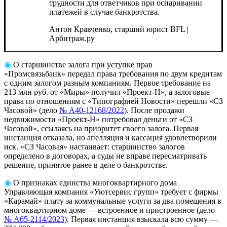
трудности для ответчиков при оспаривании
платежей в случае банкротства.
Антон Кравченко, старший юрист
BFL |
Арбитраж.ру
◉
О старшинстве
залога при уступке прав
«Промсвязьбанк» передал права требования по двум кредитам
с одним залогом разным компаниям. Первое требование на
213 млн руб. от «Миры» получил «Проект-Н», а залоговые
права по отношениям с «Типографией Новости» перешли «СЗ
Часовой» (дело
№ А40-12168/2022
). После продажи
недвижимости «Проект-Н» потребовал деньги от «СЗ
Часовой», ссылаясь на приоритет своего залога. Первая
инстанция отказала, но апелляция и кассация удовлетворили
иск. «СЗ Часовая» настаивает: старшинство залогов
определено в договорах, а суды не вправе пересматривать
решение, принятое ранее в деле о
банкротстве.
◉
О признаках единства многоквартирного дома
Управляющая компания «Уютсервис групп» требует с фирмы
«Карамай» плату за коммунальные услуги за два помещения в
многоквартирном доме — встроенное и пристроенное (дело
№ А65-2114/2023
). Первая инстанция взыскала всю сумму —