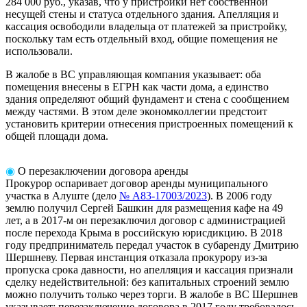
284 000 руб., указав, что у пристройки нет собственной
несущей стены и статуса отдельного здания. Апелляция и
кассация освободили владельца от платежей за пристройку,
поскольку там есть отдельный вход, общие помещения не
использовали.
В жалобе в ВС управляющая компания указывает: оба
помещения внесены в ЕГРН как части дома, а единство
здания определяют общий фундамент и стена с сообщением
между частями. В этом деле экономколлегии предстоит
установить критерии отнесения пристроенных помещений к
общей
площади дома.
◉
О перезаключении договора аренды
Прокурор оспаривает договор аренды муниципального
участка в Алуште (дело
№ А83-17003/2023
). В 2006 году
землю получил Сергей Башкин для размещения кафе на 49
лет, а в 2017-м он перезаключил договор с администрацией
после перехода Крыма в российскую юрисдикцию. В 2018
году предприниматель передал участок в субаренду Дмитрию
Шершневу. Первая инстанция отказала прокурору из-за
пропуска срока давности, но апелляция и кассация признали
сделку недействительной: без капитальных строений землю
можно получить только через торги. В жалобе в ВС Шершнев
указывает: перезаключение договора в 2017 году требовалось