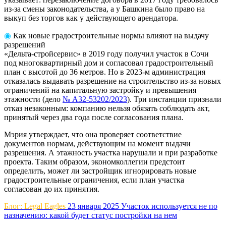
из-за смены законодательства, а у Башкина было право на
выкуп без торгов как у действующего
арендатора.
◉
Как новые градостроительные нормы влияют на выдачу
разрешений
«Дельта-стройсервис» в 2019 году получил участок в Сочи
под многоквартирный дом и согласовал градостроительный
план с высотой до 36 метров. Но в 2023-м администрация
отказалась выдавать разрешение на строительство из-за новых
ограничений на капитальную застройку и превышения
этажности (дело
№ А32-53202/2023
). Три инстанции признали
отказ незаконным: компанию нельзя обязать соблюдать акт,
принятый через два года после согласования плана.
Мэрия утверждает, что она проверяет соответствие
документов нормам, действующим на момент выдачи
разрешения. А этажность участка нарушали и при разработке
проекта. Таким образом, экономколлегии предстоит
определить, может ли застройщик игнорировать новые
градостроительные ограничения, если план участка
согласован до их принятия.
Блог: Legal Eagles
23 января 2025
Участок используется не по
назначению: какой будет статус постройки на нем