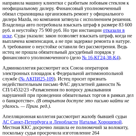
направила машину клиентки с разбитым лобовым стеклом к
неофициальному дилеру. Финансовый уполномоченный
обязал страховщика организовать ремонт у официального
дилера Mazda, но компания затянула с исполнением решения.
Владелица авто потребовала взыскать штраф в размере 83 600
руб. и неустойку 75 900 руб. Но три инстанции
отказали в
иске
. Суды указали: закон позволяет взыскать штраф, когда не
выплачена компенсация, а не при задержке ремонта в натуре.
А требование о неустойке оставили без рассмотрения. Ведь
истец не прошла обязательный досудебный порядок у
финансового уполномоченного (дело
№ 16-КГ24-38-К4
).
Админколлегия рассмотрит иск Союза операторов
электронных площадок к Федеральной антимонопольной
службе (
№ АКПИ25-109
). Истец просит признать
недействительным письмо ФАС двухлетней давности №
СП/14532/23 «Разъяснения по вопросу доказывания
нарушений при проведении обязательных торгов в рамках дел
о банкротстве».
(
В
открытом доступе это письмо найти не
удалось. — Прим. ред
.)
.
Апелляционная коллегия рассмотрит жалобу бывшей судьи
АС Санкт-Петербурга и Ленобласти
Натальи Хорошевой
.
Местная ККС досрочно лишила ее полномочий за волокиту,
поскольку судья просрочила изготовление 264