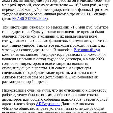
2023 год. За последние три года работы он начислил себе 48,3
млн руб. премий, своему заместителю — 16,3 млн руб., а еще
перевел 22,3 млн руб. в негосударственные фонды. При этом
трудовой договор ограничивал размер премий 100% оклада
(дело
№ А40-215730/2023
).
Три инстанции отказали во взыскании 71,8 млн руб. убытков
с экс-директора. Суды указали: повышенные премии были
обычной практикой в компании, их выплачивали всем
сотрудникам при хороших финансовых результатах, и это не
причиняло ущерба. Также все расходы проходили аудит, их
утверждал совет директоров. В жалобе в
Верховный суд
компания настаивает: гендиректор превысил полномочия и
начислил премии в обход трудового договора, а в мае 2023
года совет директоров и вовсе запретил выдавать
стимулирующие выплаты. Ни совет, ни акционеры
специально не одобряли такие премии, а отчеты о них
Акимов готовил сам без детализации. Экономколлегия
рассмотрит спор 1 апреля.
Нижестоящие суды не учли, что по отношению к директору
работодателем был не он сам, а общество в лице совета
директоров или общего собрания акционеров, уверен юрист
адвокатского бюро
АБ Вертикаль
Даниил Анисимов.
«Именно общество вправе устанавливать стимулирующие
выплаты директору, что предотвращает конфликт интересов