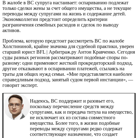
В жалобе в ВС супруга настаивает: оспариванию подлежат
только сделки жены за счет общего имущества, а не текущие
переводы между супругами на жизнь и содержание детей.
Экономколлегии предстоит определить критерии
разграничения семейных расходов и сделок по выводу
активов.
Проблема, которую предстоит рассмотреть ВС по жалобе
Холстининой, крайне значима для судебной практики, уверен
старший юрист
BFL | Арбитраж.ру
Антон Кравченко. Сегодня
суды разных регионов рассматривают подобные споры по-
разному: одни применяют жесткий прокредиторский подход,
другие отказывают в оспаривании платежей, ссылаясь на
траты для общих нужд семьи. «Мне представляется наиболее
справедливым подход, занятый судом первой инстанции», —
говорит эксперт.
Надеюсь, ВС поддержит и разовьет его,
поскольку перечисление средств между
супругами, как и передача титула на имущество,
не исключает их из состава совместного
имущества. Более того, в жизни подобные
переводы между супругами редко содержат
соответствующее назначение, что создает