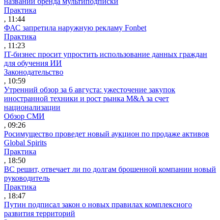
названии бренда мультиподписки
Практика
, 11:44
ФАС запретила наружную рекламу Fonbet
Практика
, 11:23
IT-бизнес просит упростить использование данных граждан
для обучения ИИ
Законодательство
, 10:59
Утренний обзор за 6 августа: ужесточение закупок
иностранной техники и рост рынка M&A за счет
национализации
Обзор СМИ
, 09:26
Росимущество проведет новый аукцион по продаже активов
Global Spirits
Практика
, 18:50
ВС решит, отвечает ли по долгам брошенной компании новый
руководитель
Практика
, 18:47
Путин подписал закон о новых правилах комплексного
развития территорий