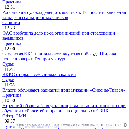
Практика
, 12:31
Российский судовладелец отозвал иск к ЕС после исключения
танкера из санкционных списков
Санкции
, 12:23
ФАС возбудила дело из-за ограничений при страховании
заемщиков
Практика
, 12:06
Самарская ККС приняла отставку главы облсуда Шилова
после проверки Генпрокуратуры
Судьи
, 11:48
ВККС открыла семь новых вакансий
Судьи
, 11:28
Власти обсуждают варианты приватизации «Сирены-Трэвел»
Практика
, 10:50
Утренний обзор за 5 августа: поправки о защите контента при
обучении нейросетей и правила «социальных» СЗПК
Обзор СМИ
, 09:37
Реклама
Адвокатское бюро Санкт-Петербурга «Вертикаль» ИНН 7841290773
Реклама
АО"ПРАВО.РУ" ИНН: 7708095468
Путин подписал закон об ограничениях для осужденных