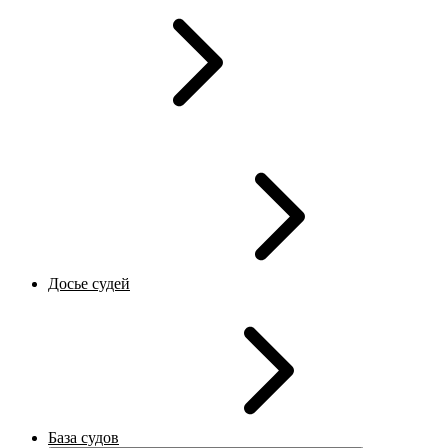
Досье судей
База судов