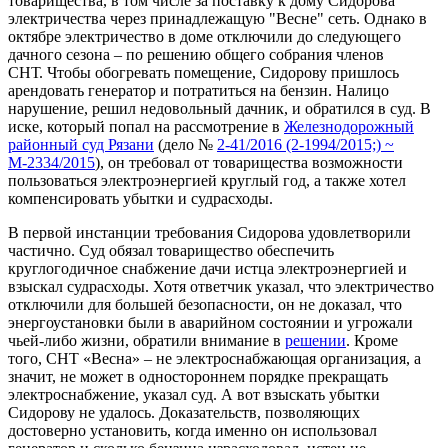
товарищества, в том числе за поставку к дому Сидорова
электричества через принадлежащую "Весне" сеть. Однако в
октябре электричество в доме отключили до следующего
дачного сезона – по решению общего собрания членов
СНТ. Чтобы обогревать помещение, Сидорову пришлось
арендовать генератор и потратиться на бензин. Налицо
нарушение, решил недовольный дачник, и обратился в суд. В
иске, который попал на рассмотрение в
Железнодорожный
районный суд Рязани
(дело №
2-41/2016 (2-1994/2015;) ~
М-2334/2015
), он требовал от товарищества возможности
пользоваться электроэнергией круглый год, а также хотел
компенсировать убытки и судрасходы.
В первой инстанции требования Сидорова удовлетворили
частично. Суд обязал товарищество обеспечить
круглогодичное снабжение дачи истца электроэнергией и
взыскал судрасходы. Хотя ответчик указал, что электричество
отключили для большей безопасности, он не доказал, что
энергоустановки были в аварийном состоянии и угрожали
чьей-либо жизни, обратили внимание в
решении
. Кроме
того, СНТ «Весна» – не электроснабжающая организация, а
значит, не может в одностороннем порядке прекращать
электроснабжение, указал суд. А вот взыскать убытки
Сидорову не удалось. Доказательств, позволяющих
достоверно установить, когда именно он использовал