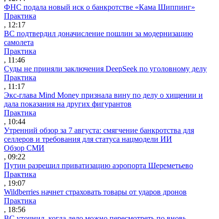
ФНС подала новый иск о банкротстве «Кама Шиппинг»
Практика
, 12:17
ВС подтвердил доначисление пошлин за модернизацию
самолета
Практика
, 11:46
Суды не приняли заключения DeepSeek по уголовному делу
Практика
, 11:17
Экс-глава Mind Money признала вину по делу о хищении и
дала показания на других фигурантов
Практика
, 10:44
Утренний обзор за 7 августа: смягчение банкротства для
селлеров и требования для статуса нацмодели ИИ
Обзор СМИ
, 09:22
Путин разрешил приватизацию аэропорта Шереметьево
Практика
, 19:07
Wildberries начнет страховать товары от ударов дронов
Практика
, 18:56
ВС уточнил, когда дело можно пересмотреть по вновь