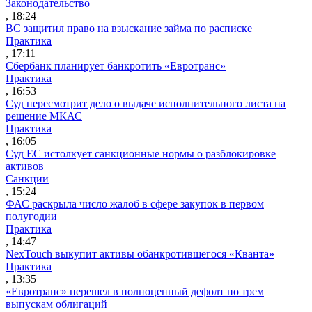
Законодательство
, 18:24
ВС защитил право на взыскание займа по расписке
Практика
, 17:11
Сбербанк планирует банкротить «Евротранс»
Практика
, 16:53
Суд пересмотрит дело о выдаче исполнительного листа на
решение МКАС
Практика
, 16:05
Суд ЕС истолкует санкционные нормы о разблокировке
активов
Санкции
, 15:24
ФАС раскрыла число жалоб в сфере закупок в первом
полугодии
Практика
, 14:47
NexTouch выкупит активы обанкротившегося «Кванта»
Практика
, 13:35
«Евротранс» перешел в полноценный дефолт по трем
выпускам облигаций