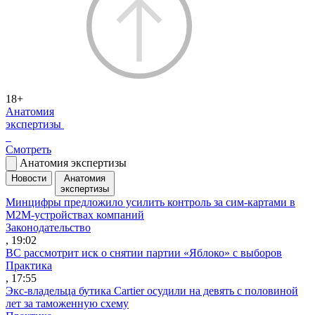
18+
Анатомия
экспертизы
Смотреть
Анатомия экспертизы
Новости
Анатомия
экспертизы
Минцифры предложило усилить контроль за сим-картами в
M2M-устройствах компаний
Законодательство
, 19:02
ВС рассмотрит иск о снятии партии «Яблоко» с выборов
Практика
, 17:55
Экс-владельца бутика Cartier осудили на девять с половиной
лет за таможенную схему