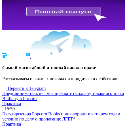
Cамый масштабный и точный канал о праве
Рассказываем о важных деловых и юридических событиях.
Перейти в Telegram
Предприниматель не смог прекратить охрану товарного знака
Burberry в России
Практика
, 15:50
Экс-директора Popcorn Books приговорили к четырем годам
условно по делу о пропаганде ЛГБТ*
Практика