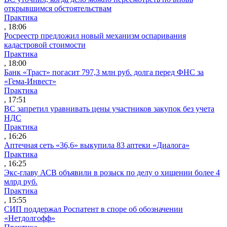
открывшимся обстоятельствам
Практика
, 18:06
Росреестр предложил новый механизм оспаривания
кадастровой стоимости
Практика
, 18:00
Банк «Траст» погасит 797,3 млн руб. долга перед ФНС за
«Гема-Инвест»
Практика
, 17:51
ВС запретил уравнивать цены участников закупок без учета
НДС
Практика
, 16:26
Аптечная сеть «36,6» выкупила 83 аптеки «Диалога»
Практика
, 16:25
Экс-главу АСВ объявили в розыск по делу о хищении более 4
млрд руб.
Практика
, 15:55
СИП поддержал Роспатент в споре об обозначении
«Нетдолгофф»