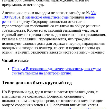
генератор и сколько бензина израсходовал, истец не
представил, отметил суд.
Апелляция с таким выводом не согласилась (дело №
33-
1084/2016
). В
Рязанском областном суде
приняли
новое
решение
по делу. Сидорову полностью отказали в
удовлетворении требований со ссылкой на общее решение
товарищества. Кроме того, садовый земельный участок и
садовый дом не предназначены для постоянного проживания,
указали в апелляции: "предполагается, что граждане
используют садовые дома для отдыха в период выращивания
овощных и плодовых культур, то есть в период с весны до
осени", а значит, отключить электричество на зиму – законно.
Читайте также
Пленум Верховного суда хочет разъяснить, как судам
считать тарифы на электроэнергию
Тепло должно быть круглый год
Но Верховный суд, где в итоге и рассматривалось дело, с
апелляцией не согласился. Вопросы, связанные с
подключением электроэнергии, не относятся к компетенции
общего собрания членов СНТ, обратили внимание члены