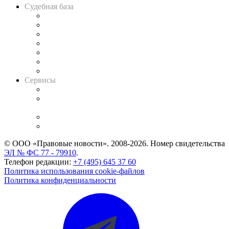
Судебная база
Картотека арбитражных дел
Решения арбитражных судов
Календарь рассмотрения арбитражных дел
Досье судей
Информация о судах
RSS лента новостей
Вакансии для юристов
Сервисы
Справочно-правовая система
Casebook: мониторинг дел
и компаний
Caselook: поиск и анализ практики
CASE.ONE: управление юридической службой
© ООО «Правовые новости». 2008-2026.
Номер свидетельства
ЭЛ № ФС 77 - 79910
.
Телефон редакции:
+7 (495) 645 37 60
Политика использования cookie-файлов
Политика конфиденциальности