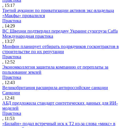
Практика
, 15:17
Третий аукцион по приватизации активов экс-владельца
«Макфы» провалился
Практика
, 14:29
ВС Швеции подтвердил передачу Украине сухогруза Caffa
Международная практика
, 13:27
Минфин планирует отбирать подрядчиков госконтрактов в
строительстве по их репутации
Практика
, 12:52
Экономколлегия защитила компанию от переплаты за
пользование землей
Практика
, 12:43
Великобритания расширила антироссийские санкции
Санкции
, 12:41
АБД предложила стандарт синтетических данных для ИИ-
моделей
Практика
, 11:53
«Билайн» подал встречный иск к Т2 из-за слова «микс» в