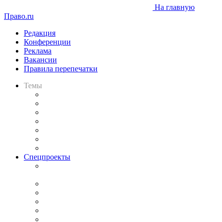
На главную
Право.ru
Редакция
Конференции
Реклама
Вакансии
Правила перепечатки
Темы
Практика
Законодательство
Процесс
Исследования
Рынок юридических услуг
Юридическое сообщество
Важнейшие правовые темы в прессе
Спецпроекты
Подкаст «В здравом уме
и твёрдой памяти»
Legal Design
Банкротная панорама
Советы для литигаторов
Сговоры на торгах
Авто