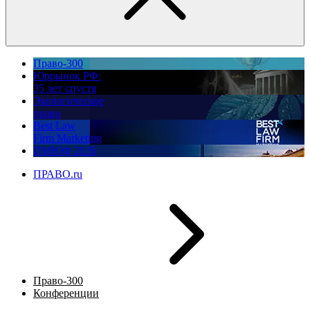
Право-300
Юррынок РФ:
35 лет спустя
Экологическое
право
Best Law
Firm Marketing
ПМЮФ 2026
ПРАВО.ru
Право-300
Конференции