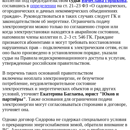
коллегии под председательством
судьи
Вячеслава Горшкова
,
сославшись в
определении
на ст. 21–23 ФЗ «О садоводческих,
огороднических и дачных некоммерческих объединениях
граждан». Руководствоваться в таких случаях следует ГК и
законодательством об энергетике. Ограничить подачу
электроэнергии можно только по соглашению сторон или
когда электроустановки находятся в аварийном состоянии,
напомнили члены коллегии п. 2–3 ст. 546 ГК. Граждане
признаются абонентами и могут требовать восстановления
нарушенных прав – подключения к электрическим сетям, если
оно было произведено в установленном порядке, указали
судьи на Правила недискриминационного доступа к услугам,
утвержденные российским правительством.
В перечень таких оснований правительством
включены неоплата электроэнергии, ее безучетное
потребление, неудовлетворительное состояние
электросетевых и энергетических объектов и ряд других
условий, уточняет
Екатерина Баглаева, юрист "Юков и
партнёры"
. Также основания для ограничения подачи
электроэнергии могут согласовываться сторонами в договоре,
уточняет она.
Однако договор Сидорова не содержал специального условия
о прекращении энергоснабжения зимой, обратили внимание в
ВС. Апелляция это проигнорировала, как и требование о