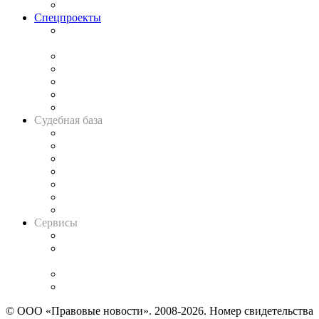
Важнейшие правовые темы в прессе
Спецпроекты
Подкаст «В здравом уме
и твёрдой памяти»
Legal Design
Банкротная панорама
Советы для литигаторов
Сговоры на торгах
Авто
Судебная база
Картотека арбитражных дел
Решения арбитражных судов
Календарь рассмотрения арбитражных дел
Досье судей
Информация о судах
RSS лента новостей
Вакансии для юристов
Сервисы
Справочно-правовая система
Casebook: мониторинг дел
и компаний
Caselook: поиск и анализ практики
CASE.ONE: управление юридической службой
© ООО «Правовые новости». 2008-2026.
Номер свидетельства