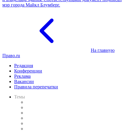
мэр города Майкл Блумберг.
На главную
Право.ru
Редакция
Конференции
Реклама
Вакансии
Правила перепечатки
Темы
Практика
Законодательство
Процесс
Исследования
Рынок юридических услуг
Юридическое сообщество