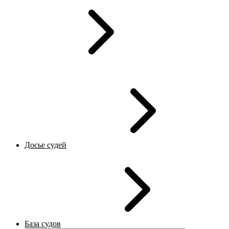
Досье судей
База судов