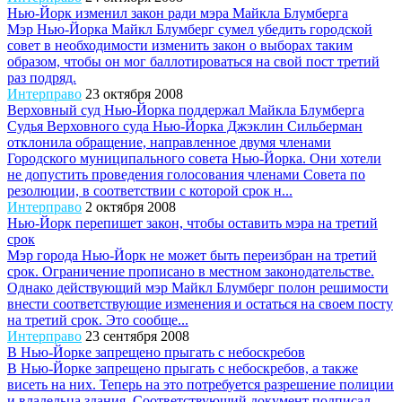
Нью-Йорк изменил закон ради мэра Майкла Блумберга
Мэр Нью-Йорка Майкл Блумберг сумел убедить городской
совет в необходимости изменить закон о выборах таким
образом, чтобы он мог баллотироваться на свой пост третий
раз подряд.
Интерправо
23 октября 2008
Верховный суд Нью-Йорка поддержал Майкла Блумберга
Судья Верховного суда Нью-Йорка Джэклин Сильберман
отклонила обращение, направленное двумя членами
Городского муниципального совета Нью-Йорка. Они хотели
не допустить проведения голосования членами Совета по
резолюции, в соответствии с которой срок н...
Интерправо
2 октября 2008
Нью-Йорк перепишет закон, чтобы оставить мэра на третий
срок
Мэр города Нью-Йорк не может быть переизбран на третий
срок. Ограничение прописано в местном законодательстве.
Однако действующий мэр Майкл Блумберг полон решимости
внести соответствующие изменения и остаться на своем посту
на третий срок. Это сообще...
Интерправо
23 сентября 2008
В Нью-Йорке запрещено прыгать с небоскребов
В Нью-Йорке запрещено прыгать с небоскребов, а также
висеть на них. Теперь на это потребуется разрешение полиции
и владельца здания. Соответствующий документ подписал