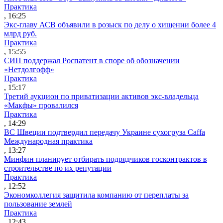
Практика
, 16:25
Экс-главу АСВ объявили в розыск по делу о хищении более 4
млрд руб.
Практика
, 15:55
СИП поддержал Роспатент в споре об обозначении
«Нетдолгофф»
Практика
, 15:17
Третий аукцион по приватизации активов экс-владельца
«Макфы» провалился
Практика
, 14:29
ВС Швеции подтвердил передачу Украине сухогруза Caffa
Международная практика
, 13:27
Минфин планирует отбирать подрядчиков госконтрактов в
строительстве по их репутации
Практика
, 12:52
Экономколлегия защитила компанию от переплаты за
пользование землей
Практика
, 12:43