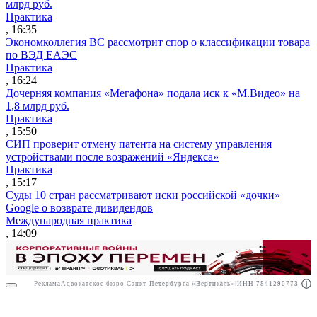
млрд руб.
Практика
, 16:35
Экономколлегия ВС рассмотрит спор о классификации товара
по ВЭД ЕАЭС
Практика
, 16:24
Дочерняя компания «Мегафона» подала иск к «М.Видео» на
1,8 млрд руб.
Практика
, 15:50
СИП проверит отмену патента на систему управления
устройствами после возражений «Яндекса»
Практика
, 15:17
Суды 10 стран рассматривают иски российской «дочки»
Google о возврате дивидендов
Международная практика
, 14:09
Реклама
Адвокатское бюро Санкт-Петербурга «Вертикаль» ИНН 7841290773
Реклама
АО"ПРАВО.РУ" ИНН: 7708095468