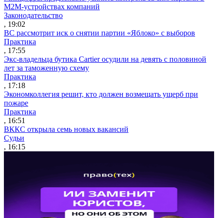
M2M-устройствах компаний
Законодательство
, 19:02
ВС рассмотрит иск о снятии партии «Яблоко» с выборов
Практика
, 17:55
Экс-владельца бутика Cartier осудили на девять с половиной
лет за таможенную схему
Практика
, 17:18
Экономколлегия решит, кто должен возмещать ущерб при
пожаре
Практика
, 16:51
ВККС открыла семь новых вакансий
Судьи
, 16:15