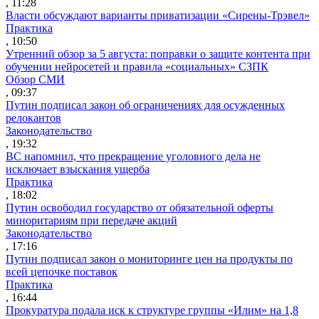
, 11:28
Власти обсуждают варианты приватизации «Сирены-Трэвел»
Практика
, 10:50
Утренний обзор за 5 августа: поправки о защите контента при
обучении нейросетей и правила «социальных» СЗПК
Обзор СМИ
, 09:37
Путин подписал закон об ограничениях для осужденных
релокантов
Законодательство
, 19:32
ВС напомнил, что прекращение уголовного дела не
исключает взыскания ущерба
Практика
, 18:02
Путин освободил государство от обязательной оферты
миноритариям при передаче акций
Законодательство
, 17:16
Путин подписал закон о мониторинге цен на продукты по
всей цепочке поставок
Практика
, 16:44
Прокуратура подала иск к структуре группы «Илим» на 1,8