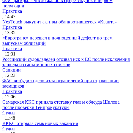
ФАС раскрыла число жалоб в сфере закупок в первом
полугодии
Практика
, 14:47
NexTouch выкупит активы обанкротившегося «Кванта»
Практика
, 13:35
«Евротранс» перешел в полноценный дефолт по трем
выпускам облигаций
Практика
, 12:31
Российский судовладелец отозвал иск к ЕС после исключения
танкера из санкционных списков
Санкции
, 12:23
ФАС возбудила дело из-за ограничений при страховании
заемщиков
Практика
, 12:06
Самарская ККС приняла отставку главы облсуда Шилова
после проверки Генпрокуратуры
Судьи
, 11:48
ВККС открыла семь новых вакансий
Судьи