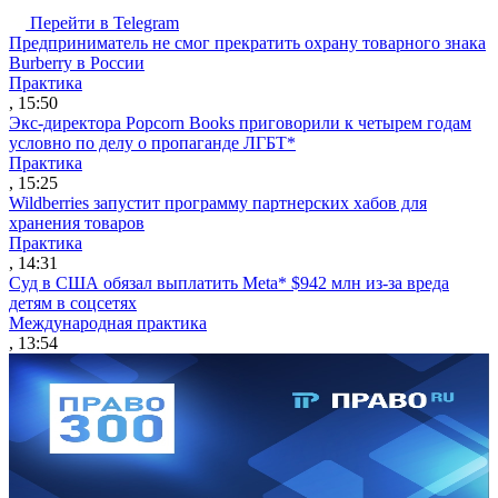
Перейти в Telegram
Предприниматель не смог прекратить охрану товарного знака
Burberry в России
Практика
, 15:50
Экс-директора Popcorn Books приговорили к четырем годам
условно по делу о пропаганде ЛГБТ*
Практика
, 15:25
Wildberries запустит программу партнерских хабов для
хранения товаров
Практика
, 14:31
Суд в США обязал выплатить Meta* $942 млн из-за вреда
детям в соцсетях
Международная практика
, 13:54