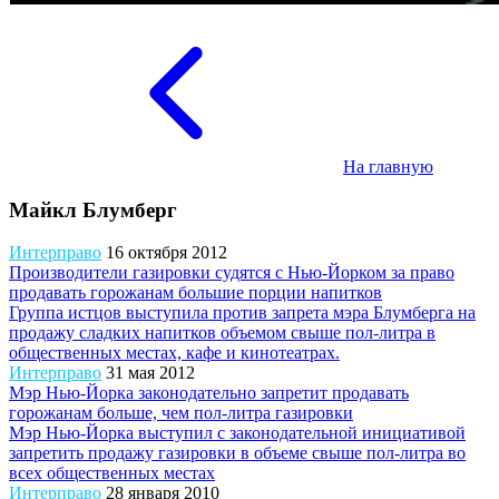
На главную
Майкл Блумберг
Интерправо
16 октября 2012
Производители газировки судятся с Нью-Йорком за право
продавать горожанам большие порции напитков
Группа истцов выступила против запрета мэра Блумберга на
продажу сладких напитков объемом свыше пол-литра в
общественных местах, кафе и кинотеатрах.
Интерправо
31 мая 2012
Мэр Нью-Йорка законодательно запретит продавать
горожанам больше, чем пол-литра газировки
Мэр Нью-Йорка выступил с законодательной инициативой
запретить продажу газировки в объеме свыше пол-литра во
всех общественных местах
Интерправо
28 января 2010