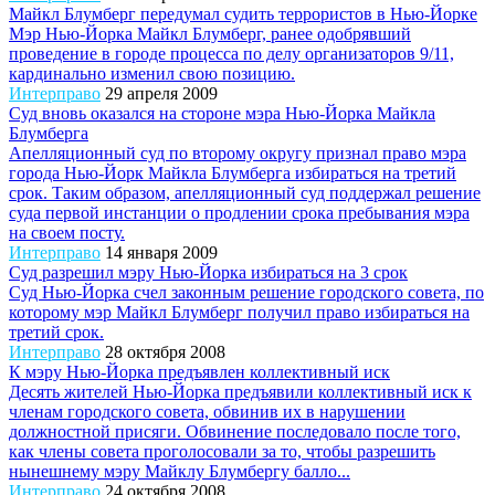
Майкл Блумберг передумал судить террористов в Нью-Йорке
Мэр Нью-Йорка Майкл Блумберг, ранее одобрявший
проведение в городе процесса по делу организаторов 9/11,
кардинально изменил свою позицию.
Интерправо
29 апреля 2009
Суд вновь оказался на стороне мэра Нью-Йорка Майкла
Блумберга
Апелляционный суд по второму округу признал право мэра
города Нью-Йорк Майкла Блумберга избираться на третий
срок. Таким образом, апелляционный суд поддержал решение
суда первой инстанции о продлении срока пребывания мэра
на своем посту.
Интерправо
14 января 2009
Суд разрешил мэру Нью-Йорка избираться на 3 срок
Суд Нью-Йорка счел законным решение городского совета, по
которому мэр Майкл Блумберг получил право избираться на
третий срок.
Интерправо
28 октября 2008
К мэру Нью-Йорка предъявлен коллективный иск
Десять жителей Нью-Йорка предъявили коллективный иск к
членам городского совета, обвинив их в нарушении
должностной присяги. Обвинение последовало после того,
как члены совета проголосовали за то, чтобы разрешить
нынешнему мэру Майклу Блумбергу балло...
Интерправо
24 октября 2008