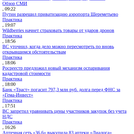
Обзор СМИ
, 09:22
Путин разрешил приватизацию аэропорта Шереметьево
Практика
, 19:07
Wildberries начнет страховать товары от ударов дронов
Практика
, 18:56
ВС уточнил, когда дело можно пересмотреть по вновь
открывшимся обстоятельствам
Практика
, 18:06
Росреестр предложил новый механизм оспаривания
кадастровой стоимости
Практика
, 18:00
Банк «Траст» погасит 797,3 млн руб. долга перед ФНС за
«Гема-Инвест»
Практика
, 17:51
ВС запретил уравнивать цены участников закупок без учета
НДС
Практика
, 16:26
Аптечная сеть «36,6» выкупила 83 аптеки «Диалога»