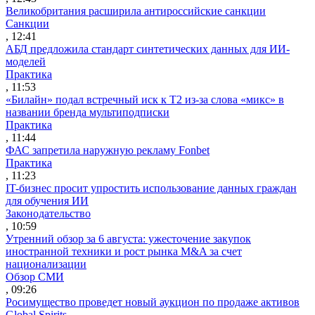
Великобритания расширила антироссийские санкции
Санкции
, 12:41
АБД предложила стандарт синтетических данных для ИИ-
моделей
Практика
, 11:53
«Билайн» подал встречный иск к Т2 из-за слова «микс» в
названии бренда мультиподписки
Практика
, 11:44
ФАС запретила наружную рекламу Fonbet
Практика
, 11:23
IT-бизнес просит упростить использование данных граждан
для обучения ИИ
Законодательство
, 10:59
Утренний обзор за 6 августа: ужесточение закупок
иностранной техники и рост рынка M&A за счет
национализации
Обзор СМИ
, 09:26
Росимущество проведет новый аукцион по продаже активов
Global Spirits