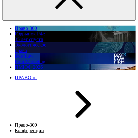
Право-300
Юррынок РФ:
35 лет спустя
Экологическое
право
Best Law
Firm Marketing
ПМЮФ 2026
ПРАВО.ru
Право-300
Конференции