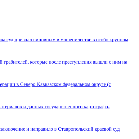
ва суд признал виновным в мошеничестве в особо крупном
 грабителей, которые после преступления вышли с ним на
рации в Северо-Кавказском федеральном округе (с
материалов и данных государственного картографо-
заключение и направило в Ставропольский краевой суд