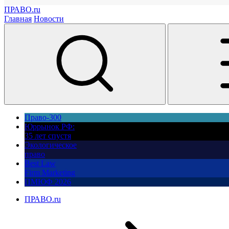
ПРАВО.ru
Главная
Новости
Право-300
Юррынок РФ:
35 лет спустя
Экологическое
право
Best Law
Firm Marketing
ПМЮФ 2026
ПРАВО.ru