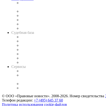
Подкаст «В здравом уме
и твёрдой памяти»
Legal Design
Банкротная панорама
Советы для литигаторов
Сговоры на торгах
Авто
Судебная база
Картотека арбитражных дел
Решения арбитражных судов
Календарь рассмотрения арбитражных дел
Досье судей
Информация о судах
RSS лента новостей
Вакансии для юристов
Сервисы
Справочно-правовая система
Casebook: мониторинг дел
и компаний
Caselook: поиск и анализ практики
CASE.ONE: управление юридической службой
© ООО «Правовые новости». 2008-2026.
Номер свидетельства
Телефон редакции:
+7 (495) 645 37 60
Политика использования cookie-файлов