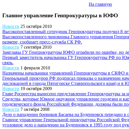
На главную
Главное управление Генпрокуратуры в ЮФО
Новости
25 октября 2010
Высокопоставленный сотрудник Генпрокуратуры получил 8 лет
Высокопоставленного чиновника Главного управления Генпро
размере, сообщает пресс-служба СК РФ.
Новости
7 сентября 2010
Замглавы ГУ Генпрокуратуры ЮФО ограбили по ошибке, но де
Первый заместитель начальника ГУ Генпрокуратуры РФ по Южн
связь.
Новости
1 февраля 2010
Назначены начальники управлений Генпрокуратуры в СКФО
Генеральный прокурор РФ подписал приказы о назначении нач
дислокацией в города Пятигорске Ставропольского края) и в Ю
Новости
19 октября 2009
Главе Росреестра вынесено представление Генпрокуратуры за 
Средства, которые Южное окружное управление геодезии и кар
геодезического фонда Российской Федерации, должны были пос
Новости
7 октября 2008
Дело о нападении боевиков Басаева на Буденновск передано в 
Главное управление Генеральной прокуратуры Российской Фед
уголовное дело о нападении на Буденновск в 1995 году под ру