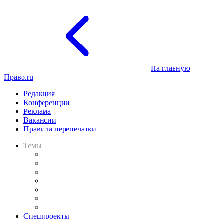
На главную
Право.ru
Редакция
Конференции
Реклама
Вакансии
Правила перепечатки
Темы
Практика
Законодательство
Процесс
Исследования
Рынок юридических услуг
Юридическое сообщество
Важнейшие правовые темы в прессе
Спецпроекты