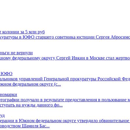
 колонии за 5 млн руб
куратуры в ЮФО старшего советника юстиции Сергея Абросимо
ньги не вернули
ому федеральному округу Сергей Ивкин в Москве стал жертвой
 и ЮФО
альников управлений Генеральной прокуратуры Российской Феде
жном федеральном округе (с...
иномарки
тографии получало в результате предоставления в пользование 
тупать на нужды данного фо...
суд
ерации в Южном федеральном округе утвердило обвинительное 
ководством Шамиля Бас...