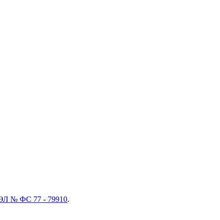
ЭЛ № ФС 77 - 79910
.