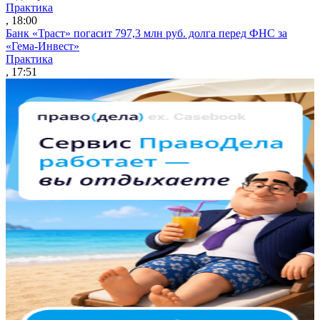
Практика
, 18:00
Банк «Траст» погасит 797,3 млн руб. долга перед ФНС за
«Гема-Инвест»
Практика
, 17:51