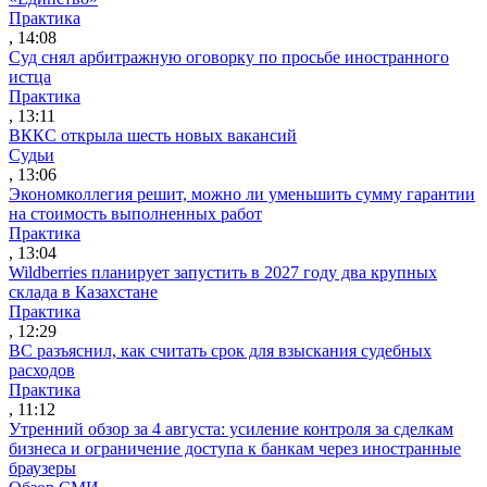
Практика
, 14:08
Суд снял арбитражную оговорку по просьбе иностранного
истца
Практика
, 13:11
ВККС открыла шесть новых вакансий
Судьи
, 13:06
Экономколлегия решит, можно ли уменьшить сумму гарантии
на стоимость выполненных работ
Практика
, 13:04
Wildberries планирует запустить в 2027 году два крупных
склада в Казахстане
Практика
, 12:29
ВС разъяснил, как считать срок для взыскания судебных
расходов
Практика
, 11:12
Утренний обзор за 4 августа: усиление контроля за сделкам
бизнеса и ограничение доступа к банкам через иностранные
браузеры