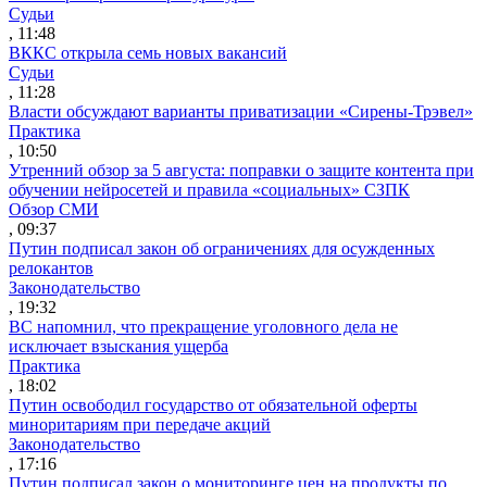
Судьи
, 11:48
ВККС открыла семь новых вакансий
Судьи
, 11:28
Власти обсуждают варианты приватизации «Сирены-Трэвел»
Практика
, 10:50
Утренний обзор за 5 августа: поправки о защите контента при
обучении нейросетей и правила «социальных» СЗПК
Обзор СМИ
, 09:37
Путин подписал закон об ограничениях для осужденных
релокантов
Законодательство
, 19:32
ВС напомнил, что прекращение уголовного дела не
исключает взыскания ущерба
Практика
, 18:02
Путин освободил государство от обязательной оферты
миноритариям при передаче акций
Законодательство
, 17:16
Путин подписал закон о мониторинге цен на продукты по