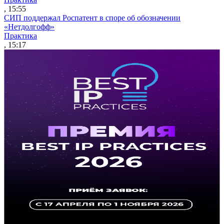
, 15:55
СИП поддержал Роспатент в споре об обозначении
«Нетдолгофф»
Практика
, 15:17