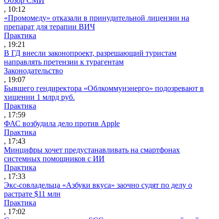
Обзор СМИ
, 10:12
«Промомеду» отказали в принудительной лицензии на
препарат для терапии ВИЧ
Практика
, 19:21
В ГД внесли законопроект, разрешающий туристам
направлять претензии к турагентам
Законодательство
, 19:07
Бывшего гендиректора «Облкоммунэнерго» подозревают в
хищении 1 млрд руб.
Практика
, 17:59
ФАС возбудила дело против Apple
Практика
, 17:43
Минцифры хочет предустанавливать на смартфонах
системных помощников с ИИ
Практика
, 17:33
Экс-совладельца «Азбуки вкуса» заочно судят по делу о
растрате $11 млн
Практика
, 17:02