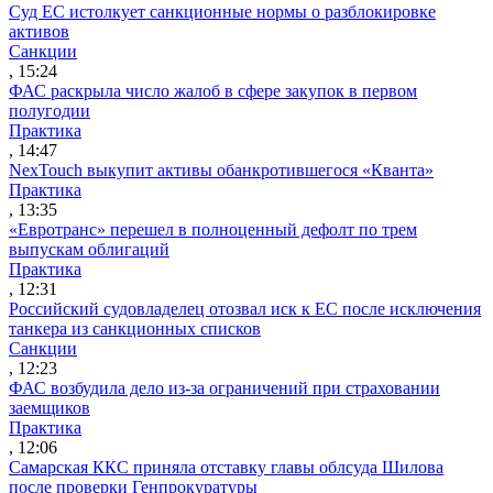
Суд ЕС истолкует санкционные нормы о разблокировке
активов
Санкции
, 15:24
ФАС раскрыла число жалоб в сфере закупок в первом
полугодии
Практика
, 14:47
NexTouch выкупит активы обанкротившегося «Кванта»
Практика
, 13:35
«Евротранс» перешел в полноценный дефолт по трем
выпускам облигаций
Практика
, 12:31
Российский судовладелец отозвал иск к ЕС после исключения
танкера из санкционных списков
Санкции
, 12:23
ФАС возбудила дело из-за ограничений при страховании
заемщиков
Практика
, 12:06
Самарская ККС приняла отставку главы облсуда Шилова
после проверки Генпрокуратуры