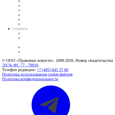
Решения арбитражных судов
Календарь рассмотрения арбитражных дел
Досье судей
Информация о судах
RSS лента новостей
Вакансии для юристов
Сервисы
Справочно-правовая система
Casebook: мониторинг дел
и компаний
Caselook: поиск и анализ практики
CASE.ONE: управление юридической службой
© ООО «Правовые новости». 2008-2026.
Номер свидетельства
ЭЛ № ФС 77 - 79910
.
Телефон редакции:
+7 (495) 645 37 60
Политика использования cookie-файлов
Политика конфиденциальности