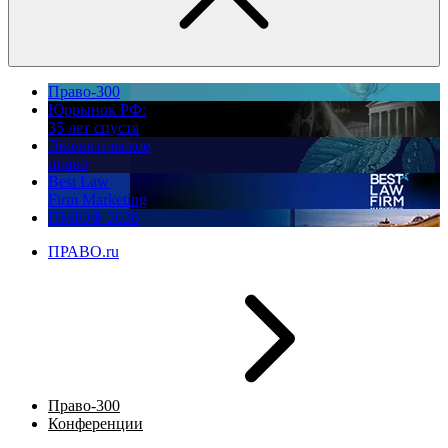
Право-300
Юррынок РФ:
35 лет спустя
Экологическое
право
Best Law
Firm Marketing
ПМЮФ 2026
ПРАВО.ru
Право-300
Конференции