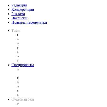
Редакция
Конференции
Реклама
Вакансии
Правила перепечатки
Темы
Практика
Законодательство
Процесс
Исследования
Рынок юридических услуг
Юридическое сообщество
Важнейшие правовые темы в прессе
Спецпроекты
Подкаст «В здравом уме
и твёрдой памяти»
Legal Design
Банкротная панорама
Советы для литигаторов
Сговоры на торгах
Авто
Судебная база
Картотека арбитражных дел