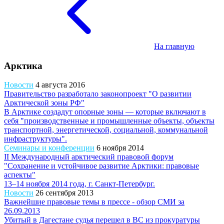
На главную
Арктика
Новости
4 августа 2016
Правительство разработало законопроект "О развитии
Арктической зоны РФ"
В Арктике создадут опорные зоны — которые включают в
себя "производственные и промышленные объекты, объекты
транспортной, энергетической, социальной, коммунальной
инфраструктуры".
Семинары и конференции
6 ноября 2014
II Международный арктический правовой форум
"Сохранение и устойчивое развитие Арктики: правовые
аспекты"
13–14 ноября 2014 года, г. Санкт-Петербург.
Новости
26 сентября 2013
Важнейшие правовые темы в прессе - обзор СМИ за
26.09.2013
Убитый в Дагестане судья перешел в ВС из прокуратуры