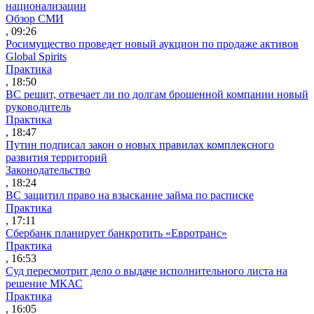
национализации
Обзор СМИ
, 09:26
Росимущество проведет новый аукцион по продаже активов
Global Spirits
Практика
, 18:50
ВС решит, отвечает ли по долгам брошенной компании новый
руководитель
Практика
, 18:47
Путин подписал закон о новых правилах комплексного
развития территорий
Законодательство
, 18:24
ВС защитил право на взыскание займа по расписке
Практика
, 17:11
Сбербанк планирует банкротить «Евротранс»
Практика
, 16:53
Суд пересмотрит дело о выдаче исполнительного листа на
решение МКАС
Практика
, 16:05