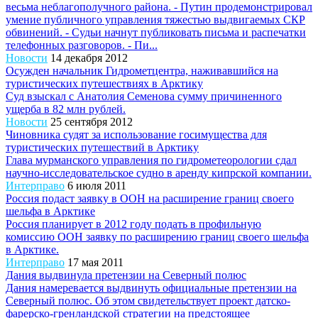
весьма неблагополучного района. - Путин продемонстрировал
умение публичного управления тяжестью выдвигаемых СКР
обвинений. - Судьи начнут публиковать письма и распечатки
телефонных разговоров. - Пи...
Новости
14 декабря 2012
Осужден начальник Гидрометцентра, наживавшийся на
туристических путешествиях в Арктику
Суд взыскал с Анатолия Семенова сумму причиненного
ущерба в 82 млн рублей.
Новости
25 сентября 2012
Чиновника судят за использование госимущества для
туристических путешествий в Арктику
Глава мурманского управления по гидрометеорологии сдал
научно-исследовательское судно в аренду кипрской компании.
Интерправо
6 июля 2011
Россия подаст заявку в ООН на расширение границ своего
шельфа в Арктике
Россия планирует в 2012 году подать в профильную
комиссию ООН заявку по расширению границ своего шельфа
в Арктике.
Интерправо
17 мая 2011
Дания выдвинула претензии на Северный полюс
Дания намеревается выдвинуть официальные претензии на
Северный полюс. Об этом свидетельствует проект датско-
фарерско-гренландской стратегии на предстоящее