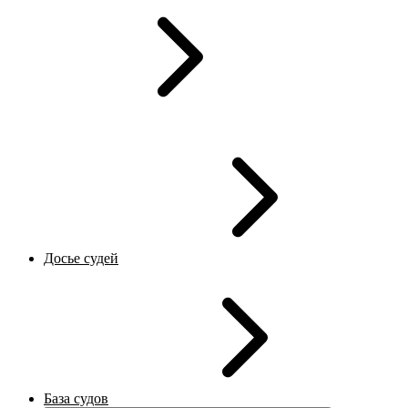
Досье судей
База судов