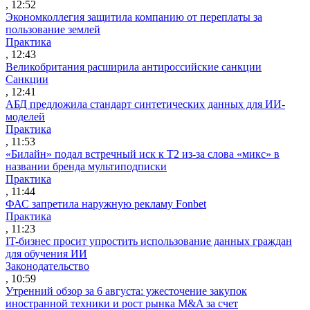
, 12:52
Экономколлегия защитила компанию от переплаты за
пользование землей
Практика
, 12:43
Великобритания расширила антироссийские санкции
Санкции
, 12:41
АБД предложила стандарт синтетических данных для ИИ-
моделей
Практика
, 11:53
«Билайн» подал встречный иск к Т2 из-за слова «микс» в
названии бренда мультиподписки
Практика
, 11:44
ФАС запретила наружную рекламу Fonbet
Практика
, 11:23
IT-бизнес просит упростить использование данных граждан
для обучения ИИ
Законодательство
, 10:59
Утренний обзор за 6 августа: ужесточение закупок
иностранной техники и рост рынка M&A за счет