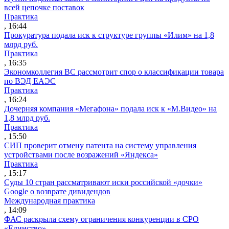
всей цепочке поставок
Практика
, 16:44
Прокуратура подала иск к структуре группы «Илим» на 1,8
млрд руб.
Практика
, 16:35
Экономколлегия ВС рассмотрит спор о классификации товара
по ВЭД ЕАЭС
Практика
, 16:24
Дочерняя компания «Мегафона» подала иск к «М.Видео» на
1,8 млрд руб.
Практика
, 15:50
СИП проверит отмену патента на систему управления
устройствами после возражений «Яндекса»
Практика
, 15:17
Суды 10 стран рассматривают иски российской «дочки»
Google о возврате дивидендов
Международная практика
, 14:09
ФАС раскрыла схему ограничения конкуренции в СРО
«Единство»