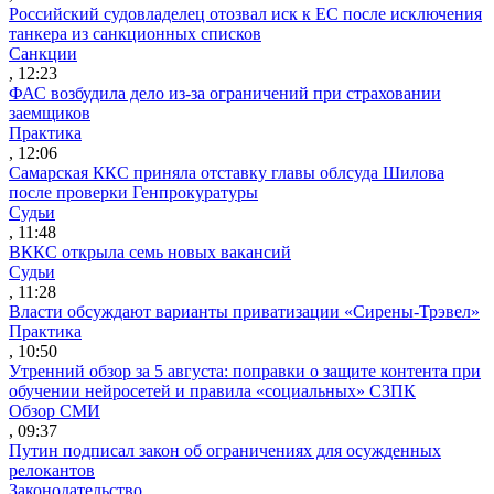
Российский судовладелец отозвал иск к ЕС после исключения
танкера из санкционных списков
Санкции
, 12:23
ФАС возбудила дело из-за ограничений при страховании
заемщиков
Практика
, 12:06
Самарская ККС приняла отставку главы облсуда Шилова
после проверки Генпрокуратуры
Судьи
, 11:48
ВККС открыла семь новых вакансий
Судьи
, 11:28
Власти обсуждают варианты приватизации «Сирены-Трэвел»
Практика
, 10:50
Утренний обзор за 5 августа: поправки о защите контента при
обучении нейросетей и правила «социальных» СЗПК
Обзор СМИ
, 09:37
Путин подписал закон об ограничениях для осужденных
релокантов
Законодательство