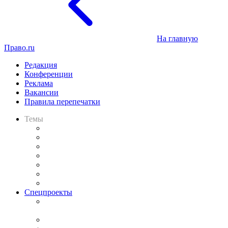
На главную
Право.ru
Редакция
Конференции
Реклама
Вакансии
Правила перепечатки
Темы
Практика
Законодательство
Процесс
Исследования
Рынок юридических услуг
Юридическое сообщество
Важнейшие правовые темы в прессе
Спецпроекты
Подкаст «В здравом уме
и твёрдой памяти»
Legal Design