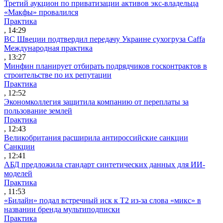
Третий аукцион по приватизации активов экс-владельца
«Макфы» провалился
Практика
, 14:29
ВС Швеции подтвердил передачу Украине сухогруза Caffa
Международная практика
, 13:27
Минфин планирует отбирать подрядчиков госконтрактов в
строительстве по их репутации
Практика
, 12:52
Экономколлегия защитила компанию от переплаты за
пользование землей
Практика
, 12:43
Великобритания расширила антироссийские санкции
Санкции
, 12:41
АБД предложила стандарт синтетических данных для ИИ-
моделей
Практика
, 11:53
«Билайн» подал встречный иск к Т2 из-за слова «микс» в
названии бренда мультиподписки
Практика