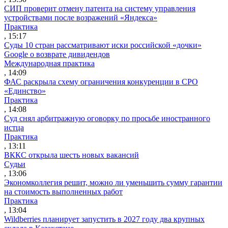
СИП проверит отмену патента на систему управления
устройствами после возражений «Яндекса»
Практика
, 15:17
Суды 10 стран рассматривают иски российской «дочки»
Google о возврате дивидендов
Международная практика
, 14:09
ФАС раскрыла схему ограничения конкуренции в СРО
«Единство»
Практика
, 14:08
Суд снял арбитражную оговорку по просьбе иностранного
истца
Практика
, 13:11
ВККС открыла шесть новых вакансий
Судьи
, 13:06
Экономколлегия решит, можно ли уменьшить сумму гарантии
на стоимость выполненных работ
Практика
, 13:04
Wildberries планирует запустить в 2027 году два крупных