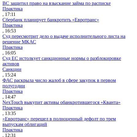
ВС защитил право на взыскание займа по расписке
Практика
, 17:11
Сбербанк планирует банкротить «Евротранс»
Практика
, 16:53
Суд пересмотрит дело о выдаче исполнительного листа на
решение МКАС
Практика
, 16:05
Суд ЕС истолкует санкционные нормы о разблокировке
активов
Санкции
, 15:24
ФАС раскрыла число жалоб в сфере закупок в первом
полугодии
Практика
, 14:47
NexTouch выкупит активы обанкротившегося «Кванта»
Практика
, 13:35
«Евротранс» перешел в полноценный дефолт по трем
выпускам облигаций
Практика
, 12:31