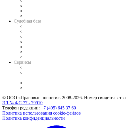
Банкротная панорама
Советы для литигаторов
Сговоры на торгах
Авто
Судебная база
Картотека арбитражных дел
Решения арбитражных судов
Календарь рассмотрения арбитражных дел
Досье судей
Информация о судах
RSS лента новостей
Вакансии для юристов
Сервисы
Справочно-правовая система
Casebook: мониторинг дел
и компаний
Caselook: поиск и анализ практики
CASE.ONE: управление юридической службой
© ООО «Правовые новости». 2008-2026.
Номер свидетельства
ЭЛ № ФС 77 - 79910
.
Телефон редакции:
+7 (495) 645 37 60
Политика использования cookie-файлов
Политика конфиденциальности