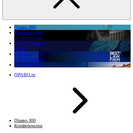
Право-300
Юррынок РФ:
35 лет спустя
Экологическое
право
Best Law
Firm Marketing
ПМЮФ 2026
ПРАВО.ru
Право-300
Конференции