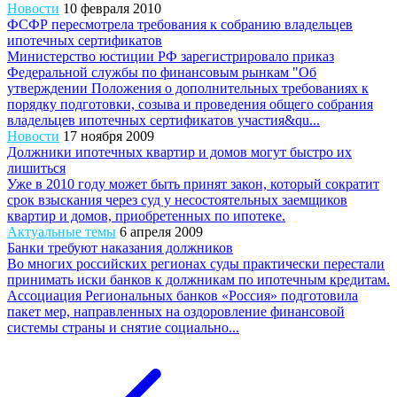
Новости
10 февраля 2010
ФСФР пересмотрела требования к собранию владельцев
ипотечных сертификатов
Министерство юстиции РФ зарегистрировало приказ
Федеральной службы по финансовым рынкам "Об
утверждении Положения о дополнительных требованиях к
порядку подготовки, созыва и проведения общего собрания
владельцев ипотечных сертификатов участия&qu...
Новости
17 ноября 2009
Должники ипотечных квартир и домов могут быстро их
лишиться
Уже в 2010 году может быть принят закон, который сократит
срок взыскания через суд у несостоятельных заемщиков
квартир и домов, приобретенных по ипотеке.
Актуальные темы
6 апреля 2009
Банки требуют наказания должников
Во многих российских регионах суды практически перестали
принимать иски банков к должникам по ипотечным кредитам.
Ассоциация Региональных банков «Россия» подготовила
пакет мер, направленных на оздоровление финансовой
системы страны и снятие социально...