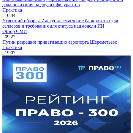
дала показания на других фигурантов
Практика
, 10:44
Утренний обзор за 7 августа: смягчение банкротства для
селлеров и требования для статуса нацмодели ИИ
Обзор СМИ
, 09:22
Путин разрешил приватизацию аэропорта Шереметьево
Практика
, 19:07