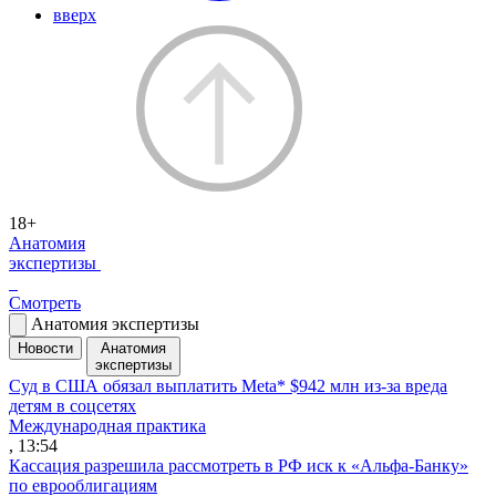
вверх
18+
Анатомия
экспертизы
Смотреть
Анатомия экспертизы
Новости
Анатомия
экспертизы
Суд в США обязал выплатить Meta* $942 млн из-за вреда
детям в соцсетях
Международная практика
, 13:54
Кассация разрешила рассмотреть в РФ иск к «Альфа-Банку»
по еврооблигациям