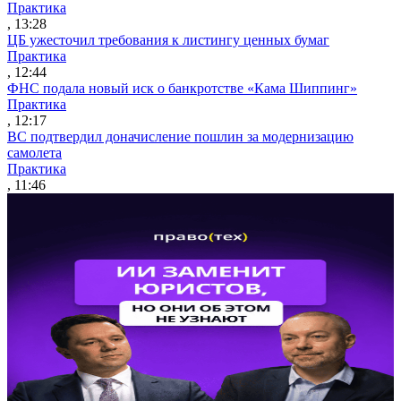
Практика
, 13:28
ЦБ ужесточил требования к листингу ценных бумаг
Практика
, 12:44
ФНС подала новый иск о банкротстве «Кама Шиппинг»
Практика
, 12:17
ВС подтвердил доначисление пошлин за модернизацию
самолета
Практика
, 11:46