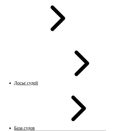
Досье судей
База судов