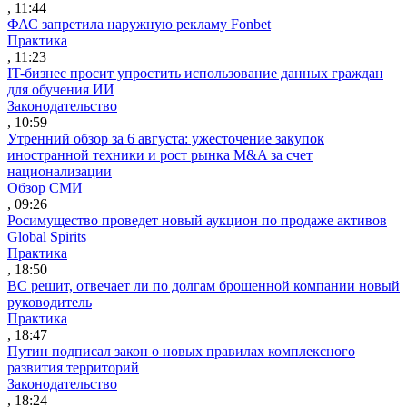
, 11:44
ФАС запретила наружную рекламу Fonbet
Практика
, 11:23
IT-бизнес просит упростить использование данных граждан
для обучения ИИ
Законодательство
, 10:59
Утренний обзор за 6 августа: ужесточение закупок
иностранной техники и рост рынка M&A за счет
национализации
Обзор СМИ
, 09:26
Росимущество проведет новый аукцион по продаже активов
Global Spirits
Практика
, 18:50
ВС решит, отвечает ли по долгам брошенной компании новый
руководитель
Практика
, 18:47
Путин подписал закон о новых правилах комплексного
развития территорий
Законодательство
, 18:24