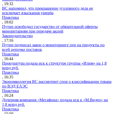
, 19:32
ВС напомнил, что прекращение уголовного дела не
исключает взыскания ущерба
Практика
, 18:02
Путин освободил государство от обязательной оферты
миноритариям при передаче акций
Законодательство
, 17:16
Путин подписал закон о мониторинге цен на продукты по
всей цепочке поставок
Практика
, 16:44
Прокуратура подала иск к структуре группы «Илим» на 1,8
млрд руб.
Практика
, 16:35
Экономколлегия ВС рассмотрит спор о классификации товара
по ВЭД ЕАЭС
Практика
, 16:24
Дочерняя компания «Мегафона» подала иск к «М.Видео» на
1,8 млрд руб.
Практика
, 15:50