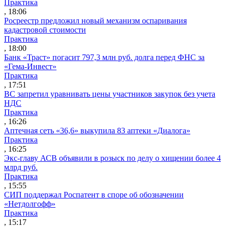
Практика
, 18:06
Росреестр предложил новый механизм оспаривания
кадастровой стоимости
Практика
, 18:00
Банк «Траст» погасит 797,3 млн руб. долга перед ФНС за
«Гема-Инвест»
Практика
, 17:51
ВС запретил уравнивать цены участников закупок без учета
НДС
Практика
, 16:26
Аптечная сеть «36,6» выкупила 83 аптеки «Диалога»
Практика
, 16:25
Экс-главу АСВ объявили в розыск по делу о хищении более 4
млрд руб.
Практика
, 15:55
СИП поддержал Роспатент в споре об обозначении
«Нетдолгофф»
Практика
, 15:17