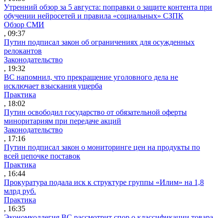
Утренний обзор за 5 августа: поправки о защите контента при
обучении нейросетей и правила «социальных» СЗПК
Обзор СМИ
, 09:37
Путин подписал закон об ограничениях для осужденных
релокантов
Законодательство
, 19:32
ВС напомнил, что прекращение уголовного дела не
исключает взыскания ущерба
Практика
, 18:02
Путин освободил государство от обязательной оферты
миноритариям при передаче акций
Законодательство
, 17:16
Путин подписал закон о мониторинге цен на продукты по
всей цепочке поставок
Практика
, 16:44
Прокуратура подала иск к структуре группы «Илим» на 1,8
млрд руб.
Практика
, 16:35
Экономколлегия ВС рассмотрит спор о классификации товара