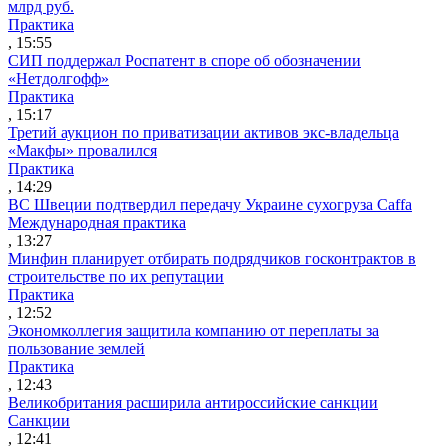
млрд руб.
Практика
, 15:55
СИП поддержал Роспатент в споре об обозначении
«Нетдолгофф»
Практика
, 15:17
Третий аукцион по приватизации активов экс-владельца
«Макфы» провалился
Практика
, 14:29
ВС Швеции подтвердил передачу Украине сухогруза Caffa
Международная практика
, 13:27
Минфин планирует отбирать подрядчиков госконтрактов в
строительстве по их репутации
Практика
, 12:52
Экономколлегия защитила компанию от переплаты за
пользование землей
Практика
, 12:43
Великобритания расширила антироссийские санкции
Санкции
, 12:41