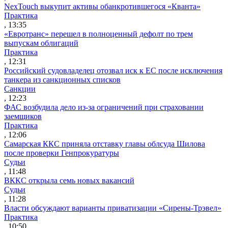
NexTouch выкупит активы обанкротившегося «Кванта»
Практика
, 13:35
«Евротранс» перешел в полноценный дефолт по трем
выпускам облигаций
Практика
, 12:31
Российский судовладелец отозвал иск к ЕС после исключения
танкера из санкционных списков
Санкции
, 12:23
ФАС возбудила дело из-за ограничений при страховании
заемщиков
Практика
, 12:06
Самарская ККС приняла отставку главы облсуда Шилова
после проверки Генпрокуратуры
Судьи
, 11:48
ВККС открыла семь новых вакансий
Судьи
, 11:28
Власти обсуждают варианты приватизации «Сирены-Трэвел»
Практика
, 10:50