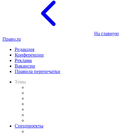
На главную
Право.ru
Редакция
Конференции
Реклама
Вакансии
Правила перепечатки
Темы
Практика
Законодательство
Процесс
Исследования
Рынок юридических услуг
Юридическое сообщество
Важнейшие правовые темы в прессе
Спецпроекты
Подкаст «В здравом уме
и твёрдой памяти»