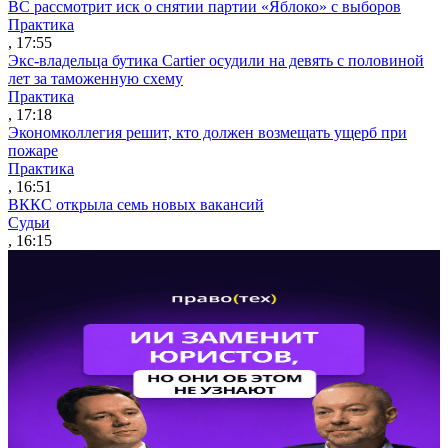
ВС рассмотрит иск о снятии партии «Яблоко» с выборов
Практика
, 17:55
Экс-владельца бутика Cartier осудили на девять с половиной
лет за таможенную схему
Практика
, 17:18
Экономколлегия решит, кто должен возмещать ущерб при
пожаре
Практика
, 16:51
ВККС открыла семь новых вакансий
Судьи
, 16:15