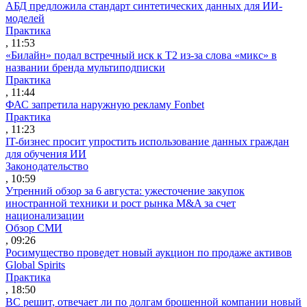
АБД предложила стандарт синтетических данных для ИИ-
моделей
Практика
, 11:53
«Билайн» подал встречный иск к Т2 из-за слова «микс» в
названии бренда мультиподписки
Практика
, 11:44
ФАС запретила наружную рекламу Fonbet
Практика
, 11:23
IT-бизнес просит упростить использование данных граждан
для обучения ИИ
Законодательство
, 10:59
Утренний обзор за 6 августа: ужесточение закупок
иностранной техники и рост рынка M&A за счет
национализации
Обзор СМИ
, 09:26
Росимущество проведет новый аукцион по продаже активов
Global Spirits
Практика
, 18:50
ВС решит, отвечает ли по долгам брошенной компании новый