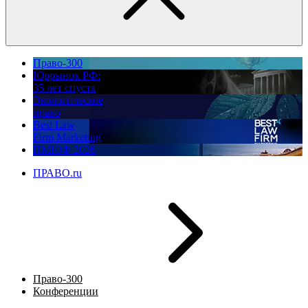
Право-300
Юррынок РФ:
35 лет спустя
Экологическое
право
Best Law
Firm Marketing
ПМЮФ 2026
ПРАВО.ru
Право-300
Конференции