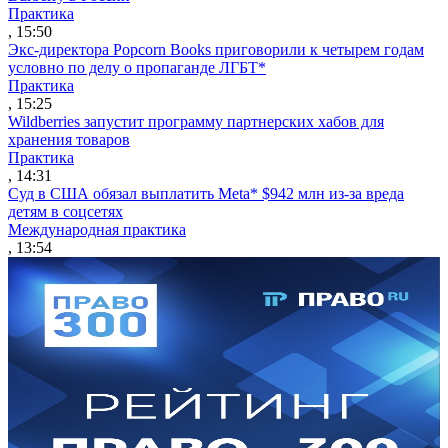
Практика
, 15:50
Экс-директора Popcorn Books приговорили к четырем годам
условно по делу о пропаганде ЛГБТ*
Практика
, 15:25
Wildberries запустит программу партнерских хабов для
хранения товаров
Практика
, 14:31
Суд в США обязал выплатить Meta* $942 млн из-за вреда
детям в соцсетях
Международная практика
, 13:54