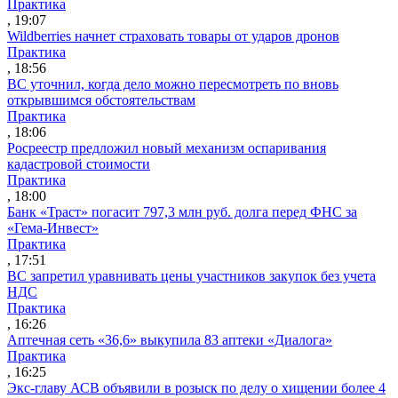
Практика
, 19:07
Wildberries начнет страховать товары от ударов дронов
Практика
, 18:56
ВС уточнил, когда дело можно пересмотреть по вновь
открывшимся обстоятельствам
Практика
, 18:06
Росреестр предложил новый механизм оспаривания
кадастровой стоимости
Практика
, 18:00
Банк «Траст» погасит 797,3 млн руб. долга перед ФНС за
«Гема-Инвест»
Практика
, 17:51
ВС запретил уравнивать цены участников закупок без учета
НДС
Практика
, 16:26
Аптечная сеть «36,6» выкупила 83 аптеки «Диалога»
Практика
, 16:25
Экс-главу АСВ объявили в розыск по делу о хищении более 4