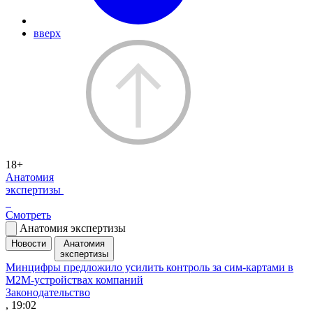
вверх
18+
Анатомия
экспертизы
Смотреть
Анатомия экспертизы
Новости
Анатомия
экспертизы
Минцифры предложило усилить контроль за сим-картами в
M2M-устройствах компаний
Законодательство
, 19:02