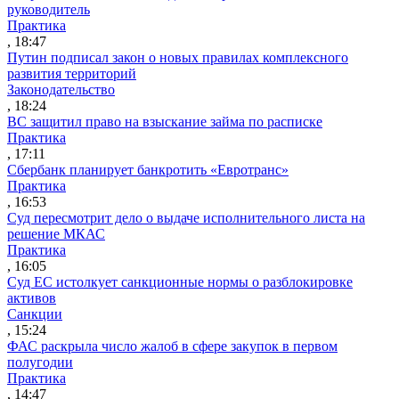
руководитель
Практика
, 18:47
Путин подписал закон о новых правилах комплексного
развития территорий
Законодательство
, 18:24
ВС защитил право на взыскание займа по расписке
Практика
, 17:11
Сбербанк планирует банкротить «Евротранс»
Практика
, 16:53
Суд пересмотрит дело о выдаче исполнительного листа на
решение МКАС
Практика
, 16:05
Суд ЕС истолкует санкционные нормы о разблокировке
активов
Санкции
, 15:24
ФАС раскрыла число жалоб в сфере закупок в первом
полугодии
Практика
, 14:47