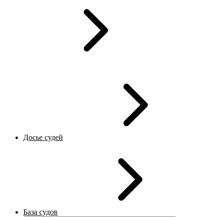
Досье судей
База судов