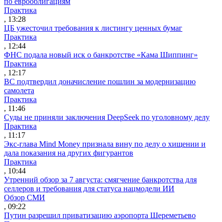
по еврооблигациям
Практика
, 13:28
ЦБ ужесточил требования к листингу ценных бумаг
Практика
, 12:44
ФНС подала новый иск о банкротстве «Кама Шиппинг»
Практика
, 12:17
ВС подтвердил доначисление пошлин за модернизацию
самолета
Практика
, 11:46
Суды не приняли заключения DeepSeek по уголовному делу
Практика
, 11:17
Экс-глава Mind Money признала вину по делу о хищении и
дала показания на других фигурантов
Практика
, 10:44
Утренний обзор за 7 августа: смягчение банкротства для
селлеров и требования для статуса нацмодели ИИ
Обзор СМИ
, 09:22
Путин разрешил приватизацию аэропорта Шереметьево