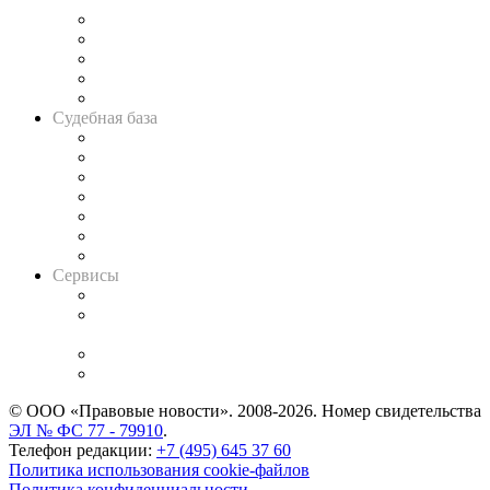
Legal Design
Банкротная панорама
Советы для литигаторов
Сговоры на торгах
Авто
Судебная база
Картотека арбитражных дел
Решения арбитражных судов
Календарь рассмотрения арбитражных дел
Досье судей
Информация о судах
RSS лента новостей
Вакансии для юристов
Сервисы
Справочно-правовая система
Casebook: мониторинг дел
и компаний
Caselook: поиск и анализ практики
CASE.ONE: управление юридической службой
© ООО «Правовые новости». 2008-2026.
Номер свидетельства
ЭЛ № ФС 77 - 79910
.
Телефон редакции:
+7 (495) 645 37 60
Политика использования cookie-файлов
Политика конфиденциальности