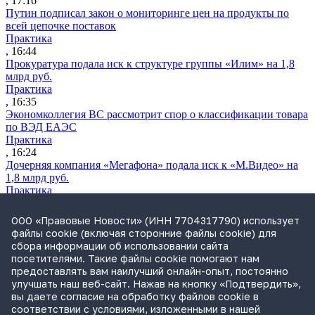
, 17:16
Путин подписал закон о мониторинге цен на продукты по
всей цепочке поставок
Практика
, 16:44
Прокуратура подала иск к структуре группы «Илим» на 1,8
млрд руб.
Практика
, 16:35
Экономколлегия ВС рассмотрит спор о классификации товара
по ВЭД ЕАЭС
Практика
, 16:24
Дочерняя компания «Мегафона» подала иск к «М.Видео» на
1,8 млрд руб.
Практика
, 15:50
СИП проверит отмену патента на систему управления
ООО «Правовые Новости» (ИНН 7704317790) использует
устройствами после возражений «Яндекса»
файлы cookie (включая сторонние файлы cookie) для
Практика
сбора информации об использовании сайта
, 15:17
посетителями. Такие файлы cookie помогают нам
Суды 10 стран рассматривают иски российской «дочки»
предоставлять вам наилучший онлайн-опыт, постоянно
Google о возврате дивидендов
улучшать наш веб-сайт. Нажав на кнопку «Подтвердить»,
Международная практика
вы даете согласие на обработку файлов cookie в
, 14:09
соответствии с условиями, изложенными в нашей