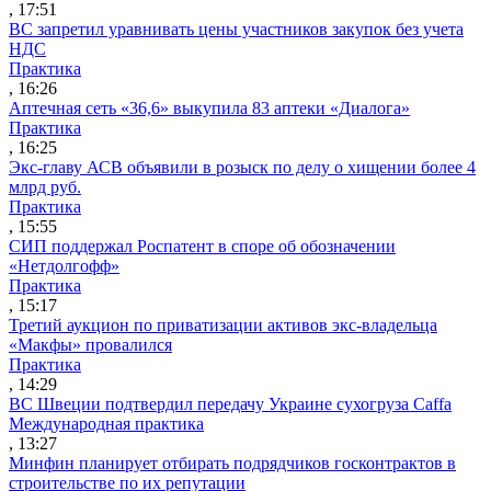
, 17:51
ВС запретил уравнивать цены участников закупок без учета
НДС
Практика
, 16:26
Аптечная сеть «36,6» выкупила 83 аптеки «Диалога»
Практика
, 16:25
Экс-главу АСВ объявили в розыск по делу о хищении более 4
млрд руб.
Практика
, 15:55
СИП поддержал Роспатент в споре об обозначении
«Нетдолгофф»
Практика
, 15:17
Третий аукцион по приватизации активов экс-владельца
«Макфы» провалился
Практика
, 14:29
ВС Швеции подтвердил передачу Украине сухогруза Caffa
Международная практика
, 13:27
Минфин планирует отбирать подрядчиков госконтрактов в
строительстве по их репутации