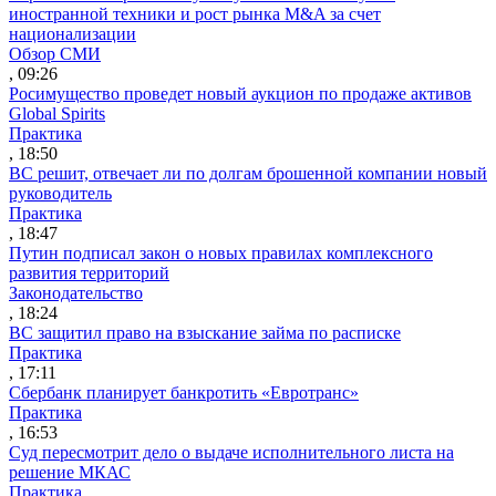
иностранной техники и рост рынка M&A за счет
национализации
Обзор СМИ
, 09:26
Росимущество проведет новый аукцион по продаже активов
Global Spirits
Практика
, 18:50
ВС решит, отвечает ли по долгам брошенной компании новый
руководитель
Практика
, 18:47
Путин подписал закон о новых правилах комплексного
развития территорий
Законодательство
, 18:24
ВС защитил право на взыскание займа по расписке
Практика
, 17:11
Сбербанк планирует банкротить «Евротранс»
Практика
, 16:53
Суд пересмотрит дело о выдаче исполнительного листа на
решение МКАС
Практика