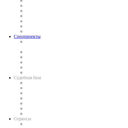
Практика
Законодательство
Процесс
Исследования
Рынок юридических услуг
Юридическое сообщество
Важнейшие правовые темы в прессе
Спецпроекты
Подкаст «В здравом уме
и твёрдой памяти»
Legal Design
Банкротная панорама
Советы для литигаторов
Сговоры на торгах
Авто
Судебная база
Картотека арбитражных дел
Решения арбитражных судов
Календарь рассмотрения арбитражных дел
Досье судей
Информация о судах
RSS лента новостей
Вакансии для юристов
Сервисы
Справочно-правовая система