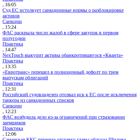
, 16:05
Суд ЕС истолкует санкционные нормы о разблокировке
активов
Санкции
, 15:24
ФАС раскрыла число жалоб в сфере закупок в первом
полугодии
Практика
, 14:47
NexTouch выкупит активы обанкротившегося «Кванта»
Практика
, 13:35
«Евротранс» перешел в полноценный дефолт по трем
выпускам облигаций
Практика
, 12:31
Российский судовладелец отозвал иск к ЕС после исключения
танкера из санкционных списков
Санкции
, 12:23
ФАС возбудила дело из-за ограничений при страховании
заемщиков
Практика
, 12:06
Самарская ККС приняла отставку главы облсуда Шилова