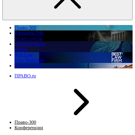
Право-300
Юррынок РФ:
35 лет спустя
Экологическое
право
Best Law
Firm Marketing
ПМЮФ 2026
ПРАВО.ru
Право-300
Конференции