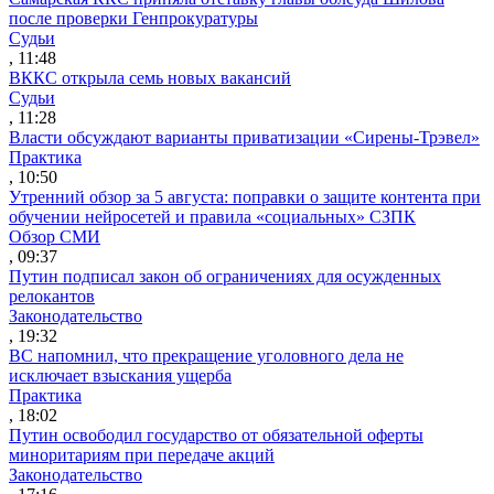
после проверки Генпрокуратуры
Судьи
, 11:48
ВККС открыла семь новых вакансий
Судьи
, 11:28
Власти обсуждают варианты приватизации «Сирены-Трэвел»
Практика
, 10:50
Утренний обзор за 5 августа: поправки о защите контента при
обучении нейросетей и правила «социальных» СЗПК
Обзор СМИ
, 09:37
Путин подписал закон об ограничениях для осужденных
релокантов
Законодательство
, 19:32
ВС напомнил, что прекращение уголовного дела не
исключает взыскания ущерба
Практика
, 18:02
Путин освободил государство от обязательной оферты
миноритариям при передаче акций
Законодательство