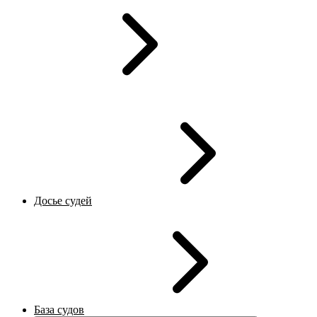
Досье судей
База судов