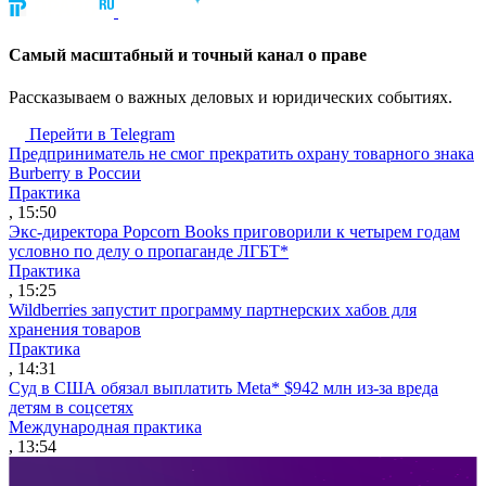
Cамый масштабный и точный канал о праве
Рассказываем о важных деловых и юридических событиях.
Перейти в Telegram
Предприниматель не смог прекратить охрану товарного знака
Burberry в России
Практика
, 15:50
Экс-директора Popcorn Books приговорили к четырем годам
условно по делу о пропаганде ЛГБТ*
Практика
, 15:25
Wildberries запустит программу партнерских хабов для
хранения товаров
Практика
, 14:31
Суд в США обязал выплатить Meta* $942 млн из-за вреда
детям в соцсетях
Международная практика
, 13:54