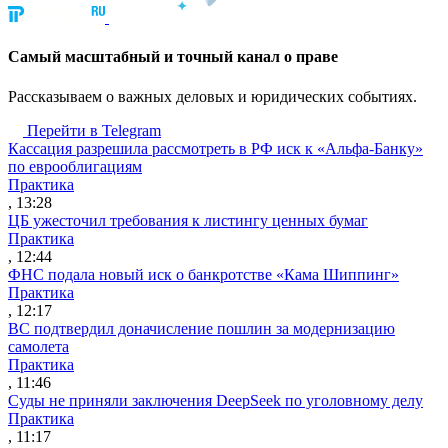
Cамый масштабный и точный канал о праве
Рассказываем о важных деловых и юридических событиях.
Перейти в Telegram
Кассация разрешила рассмотреть в РФ иск к «Альфа-Банку»
по еврооблигациям
Практика
, 13:28
ЦБ ужесточил требования к листингу ценных бумаг
Практика
, 12:44
ФНС подала новый иск о банкротстве «Кама Шиппинг»
Практика
, 12:17
ВС подтвердил доначисление пошлин за модернизацию
самолета
Практика
, 11:46
Суды не приняли заключения DeepSeek по уголовному делу
Практика
, 11:17