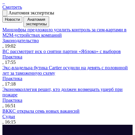
Смотреть
Анатомия экспертизы
Новости
Анатомия
экспертизы
Минцифры предложило усилить контроль за сим-картами в
M2M-устройствах компаний
Законодательство
, 19:02
ВС рассмотрит иск о снятии партии «Яблоко» с выборов
Практика
, 17:55
Экс-владельца бутика Cartier осудили на девять с половиной
лет за таможенную схему
Практика
, 17:18
Экономколлегия решит, кто должен возмещать ущерб при
пожаре
Практика
, 16:51
ВККС открыла семь новых вакансий
Судьи
, 16:15