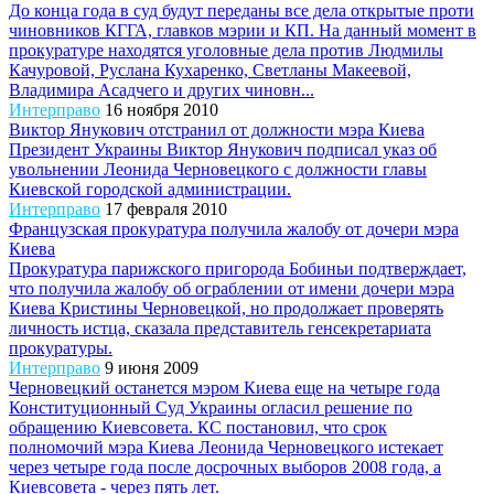
До конца года в суд будут переданы все дела открытые проти
чиновников КГГА, главков мэрии и КП. На данный момент в
прокуратуре находятся уголовные дела против Людмилы
Качуровой, Руслана Кухаренко, Светланы Макеевой,
Владимира Асадчего и других чиновн...
Интерправо
16 ноября 2010
Виктор Янукович отстранил от должности мэра Киева
Президент Украины Виктор Янукович подписал указ об
увольнении Леонида Черновецкого с должности главы
Киевской городской администрации.
Интерправо
17 февраля 2010
Французская прокуратура получила жалобу от дочери мэра
Киева
Прокуратура парижского пригорода Бобиньи подтверждает,
что получила жалобу об ограблении от имени дочери мэра
Киева Кристины Черновецкой, но продолжает проверять
личность истца, сказала представитель генсекретариата
прокуратуры.
Интерправо
9 июня 2009
Черновецкий останется мэром Киева еще на четыре года
Конституционный Суд Украины огласил решение по
обращению Киевсовета. КС постановил, что срок
полномочий мэра Киева Леонида Черновецкого истекает
через четыре года после досрочных выборов 2008 года, а
Киевсовета - через пять лет.