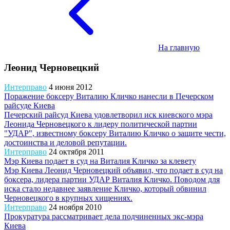
На главную
Леонид Черновецкий
Интерправо
4 июня 2012
Поражение боксеру Виталию Кличко нанесли в Печерском
райсуде Киева
Печерский райсуд Киева удовлетворил иск киевского мэра
Леонида Черновецкого к лидеру политической партии
"УДАР", известному боксеру Виталию Кличко о защите чести,
достоинства и деловой репутации.
Интерправо
24 октября 2011
Мэр Киева подает в суд на Виталия Кличко за клевету
Мэр Киева Леонид Черновецкий объявил, что подает в суд на
боксера, лидера партии УДАР Виталия Кличко. Поводом для
иска стало недавнее заявление Кличко, который обвинил
Черновецкого в крупных хищениях.
Интерправо
24 ноября 2010
Прокуратура рассматривает дела подчиненных экс-мэра
Киева