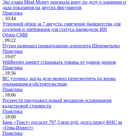
Экс-глава Mind Money признала вину по делу о хищении и
дала показания на других фигурантов
Практика
, 10:44
Утренний обзор за 7 августа: смягчение банкротства для
селлеров и требования для статуса нацмодели ИИ
Обзор СМИ
, 09:22
Путин разрешил приватизацию аэропорта Шереметьево
Практика
, 19:07
Wildberries начнет страховать товары от ударов дронов
Практика
, 18:56
ВС уточнил, когда дело можно пересмотреть по вновь
открывшимся обстоятельствам
Практика
, 18:06
Росреестр предложил новый механизм оспаривания
кадастровой стоимости
Практика
, 18:00
Банк «Траст» погасит 797,3 млн руб. долга перед ФНС за
«Гема-Инвест»
Практика