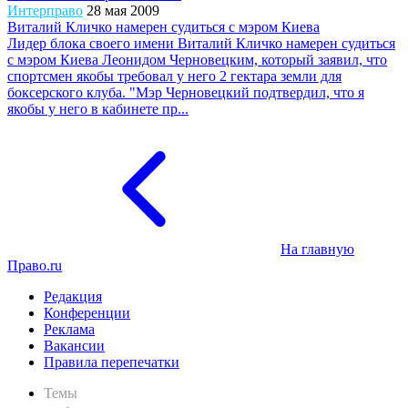
Интерправо
28 мая 2009
Виталий Кличко намерен судиться с мэром Киева
Лидер блока своего имени Виталий Кличко намерен судиться
с мэром Киева Леонидом Черновецким, который заявил, что
спортсмен якобы требовал у него 2 гектара земли для
боксерского клуба. "Мэр Черновецкий подтвердил, что я
якобы у него в кабинете пр...
На главную
Право.ru
Редакция
Конференции
Реклама
Вакансии
Правила перепечатки
Темы