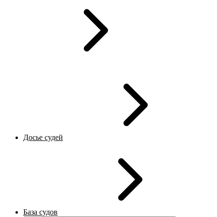
Досье судей
База судов