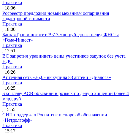
Практика
, 18:06
Росреестр предложил новый механизм оспаривания
кадастровой стоимости
Практика
, 18:00
Банк «Траст» погасит 797,3 млн руб. долга перед ФНС за
«Гема-Инвест»
Практика
, 17:51
ВС запретил уравнивать цены участников закупок без учета
НДС
Практика
, 16:26
Аптечная сеть «36,6» выкупила 83 аптеки «Диалога»
Практика
, 16:25
Экс-главу АСВ объявили в розыск по делу о хищении более 4
млрд руб.
Практика
, 15:55
СИП поддержал Роспатент в споре об обозначении
«Нетдолгофф»
Практика
, 15:17