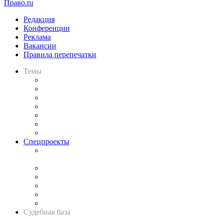
Право.ru
Редакция
Конференции
Реклама
Вакансии
Правила перепечатки
Темы
Практика
Законодательство
Процесс
Исследования
Рынок юридических услуг
Юридическое сообщество
Важнейшие правовые темы в прессе
Спецпроекты
Подкаст «В здравом уме
и твёрдой памяти»
Legal Design
Банкротная панорама
Советы для литигаторов
Сговоры на торгах
Авто
Судебная база