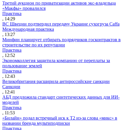
Третий аукцион по приватизации активов экс-владельца
«Макфы» провалился
Практика
, 14:29
ВС Швеции подтвердил передачу Украине сухогруза Caffa
Международная практика
, 13:27
Минфин планирует отбирать подрядчиков госконтрактов в
строительстве по их репутации
Практика
, 12:52
Экономколлегия защитила компанию от переплаты за
пользование землей
Практика
, 12:43
Великобритания расширила антироссийские санкции
Санкции
, 12:41
АБД предложила стандарт синтетических данных для ИИ-
моделей
Практика
, 11:53
«Билайн» подал встречный иск к Т2 из-за слова «микс» в
названии бренда мультиподписки
Практика