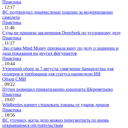
Практика
, 12:17
ВС подтвердил доначисление пошлин за модернизацию
самолета
Практика
, 11:46
Суды не приняли заключения DeepSeek по уголовному делу
Практика
, 11:17
Экс-глава Mind Money признала вину по делу о хищении и
дала показания на других фигурантов
Практика
, 10:44
Утренний обзор за 7 августа: смягчение банкротства для
селлеров и требования для статуса нацмодели ИИ
Обзор СМИ
, 09:22
Путин разрешил приватизацию аэропорта Шереметьево
Практика
, 19:07
Wildberries начнет страховать товары от ударов дронов
Практика
, 18:56
ВС уточнил, когда дело можно пересмотреть по вновь
открывшимся обстоятельствам