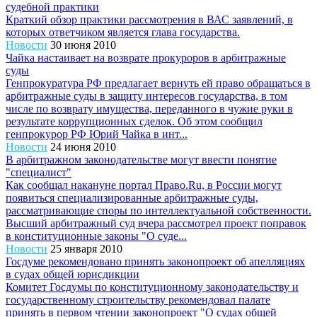
судебной практики
Краткий обзор практики рассмотрения в ВАС заявлений, в
которых ответчиком является глава государства.
Новости
30 июня 2010
Чайка настаивает на возврате прокуроров в арбитражные
суды
Генпрокуратура РФ предлагает вернуть ей право обращаться в
арбитражные суды в защиту интересов государства, в том
числе по возврату имущества, переданного в чужие руки в
результате коррупционных сделок. Об этом сообщил
генпрокурор РФ Юрий Чайка в инт...
Новости
24 июня 2010
В арбитражном законодательстве могут ввести понятие
"специалист"
Как сообщал накануне портал Право.Ru, в России могут
появиться специализированные арбитражные суды,
рассматривающие споры по интеллектуальной собственности.
Высший арбитражный суд вчера рассмотрел проект поправок
в конституционные законы "О суде...
Новости
25 января 2010
Госдуме рекомендовано принять законопроект об апелляциях
в судах общей юрисдикции
Комитет Госдумы по конституционному законодательству и
государственному строительству рекомендовал палате
принять в первом чтении законопроект "О судах общей