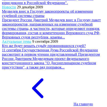
юрисдикции в Российской Федерации".
Новости
29 декабря 2009
Медведев внес в Госдуму законопроекты об изменении
судебной системы страны
Президент России Дмитрий Медведев внес в Госдуму пакет
законопроектов, направленных на изменение судебной
системы страны, в частности, которые определяют порядок
формирования, состав и компетенцию Верховного суда РФ,
Верховных судов республик, краевы...
Актуальные темы
9 сентября 2009
Кто же будет решать судьбу провинившихся судей?
11 сентября Государственная Дума Российской Федерации
рассмотрит в первом чтении представленный Президентом
России Дмитрием Медведевым проект федерального
конституционного закона "О Дисциплинарном судебном
присутствии", а также ряд поправок...
На главную