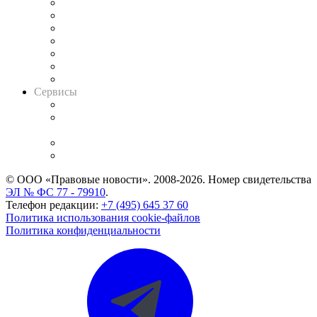
Картотека арбитражных дел
Решения арбитражных судов
Календарь рассмотрения арбитражных дел
Досье судей
Информация о судах
RSS лента новостей
Вакансии для юристов
Сервисы
Справочно-правовая система
Casebook: мониторинг дел
и компаний
Caselook: поиск и анализ практики
CASE.ONE: управление юридической службой
© ООО «Правовые новости». 2008-2026.
Номер свидетельства
ЭЛ № ФС 77 - 79910
.
Телефон редакции:
+7 (495) 645 37 60
Политика использования cookie-файлов
Политика конфиденциальности