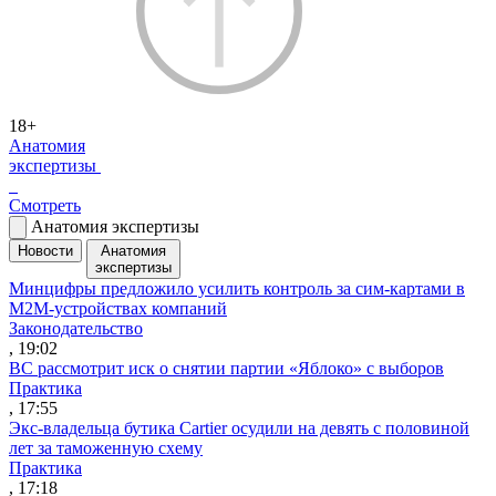
18+
Анатомия
экспертизы
Смотреть
Анатомия экспертизы
Новости
Анатомия
экспертизы
Минцифры предложило усилить контроль за сим-картами в
M2M-устройствах компаний
Законодательство
, 19:02
ВС рассмотрит иск о снятии партии «Яблоко» с выборов
Практика
, 17:55
Экс-владельца бутика Cartier осудили на девять с половиной
лет за таможенную схему
Практика
, 17:18