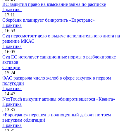
ВС защитил право на взыскание займа по расписке
Практика
, 17:11
Сбербанк планирует банкротить «Евротранс»
Практика
, 16:53
Суд пересмотрит дело о выдаче исполнительного листа на
решение МКАС
Практика
, 16:05
Суд ЕС истолкует санкционные нормы о разблокировке
активов
Санкции
, 15:24
ФАС раскрыла число жалоб в сфере закупок в первом
полугодии
Практика
, 14:47
NexTouch выкупит активы обанкротившегося «Кванта»
Практика
, 13:35
«Евротранс» перешел в полноценный дефолт по трем
выпускам облигаций
Практика
, 12:31