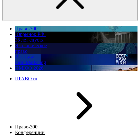
Право-300
Юррынок РФ:
35 лет спустя
Экологическое
право
Best Law
Firm Marketing
ПМЮФ 2026
ПРАВО.ru
Право-300
Конференции