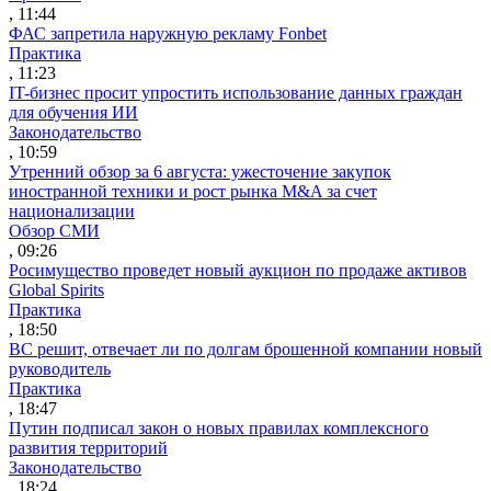
, 11:44
ФАС запретила наружную рекламу Fonbet
Практика
, 11:23
IT-бизнес просит упростить использование данных граждан
для обучения ИИ
Законодательство
, 10:59
Утренний обзор за 6 августа: ужесточение закупок
иностранной техники и рост рынка M&A за счет
национализации
Обзор СМИ
, 09:26
Росимущество проведет новый аукцион по продаже активов
Global Spirits
Практика
, 18:50
ВС решит, отвечает ли по долгам брошенной компании новый
руководитель
Практика
, 18:47
Путин подписал закон о новых правилах комплексного
развития территорий
Законодательство
, 18:24