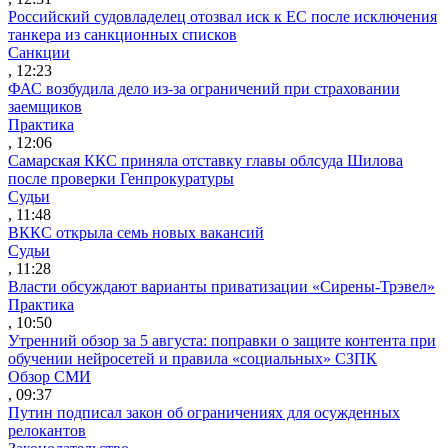
Российский судовладелец отозвал иск к ЕС после исключения
танкера из санкционных списков
Санкции
, 12:23
ФАС возбудила дело из-за ограничений при страховании
заемщиков
Практика
, 12:06
Самарская ККС приняла отставку главы облсуда Шилова
после проверки Генпрокуратуры
Судьи
, 11:48
ВККС открыла семь новых вакансий
Судьи
, 11:28
Власти обсуждают варианты приватизации «Сирены-Трэвел»
Практика
, 10:50
Утренний обзор за 5 августа: поправки о защите контента при
обучении нейросетей и правила «социальных» СЗПК
Обзор СМИ
, 09:37
Путин подписал закон об ограничениях для осужденных
релокантов