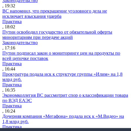
Законодательство
, 19:32
ВС напомнил, что прекращение уголовного дела не
исключает взыскания ущерба
Практика
, 18:02
Путин освободил государство от обязательной оферты
миноритариям при передаче акций
Законодательство
, 17:16
Путин подписал закон о мониторинге цен на продукты по
всей цепочке поставок
Практика
, 16:44
Прокуратура подала иск к структуре группы «Илим» на 1,8
млрд руб.
Практика
, 16:35
Экономколлегия ВС рассмотрит спор о классификации товара
по ВЭД ЕАЭС
Практика
, 16:24
Дочерняя компания «Мегафона» подала иск к «М.Видео» на
1,8 млрд руб.
Практика