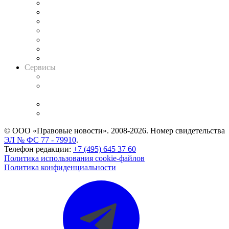
Картотека арбитражных дел
Решения арбитражных судов
Календарь рассмотрения арбитражных дел
Досье судей
Информация о судах
RSS лента новостей
Вакансии для юристов
Сервисы
Справочно-правовая система
Casebook: мониторинг дел
и компаний
Caselook: поиск и анализ практики
CASE.ONE: управление юридической службой
© ООО «Правовые новости». 2008-2026.
Номер свидетельства
ЭЛ № ФС 77 - 79910
.
Телефон редакции:
+7 (495) 645 37 60
Политика использования cookie-файлов
Политика конфиденциальности