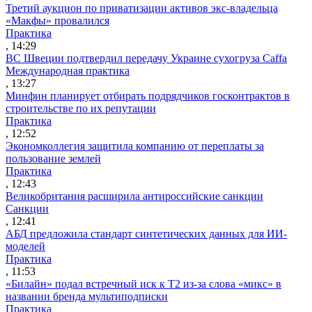
Третий аукцион по приватизации активов экс-владельца
«Макфы» провалился
Практика
, 14:29
ВС Швеции подтвердил передачу Украине сухогруза Caffa
Международная практика
, 13:27
Минфин планирует отбирать подрядчиков госконтрактов в
строительстве по их репутации
Практика
, 12:52
Экономколлегия защитила компанию от переплаты за
пользование землей
Практика
, 12:43
Великобритания расширила антироссийские санкции
Санкции
, 12:41
АБД предложила стандарт синтетических данных для ИИ-
моделей
Практика
, 11:53
«Билайн» подал встречный иск к Т2 из-за слова «микс» в
названии бренда мультиподписки
Практика