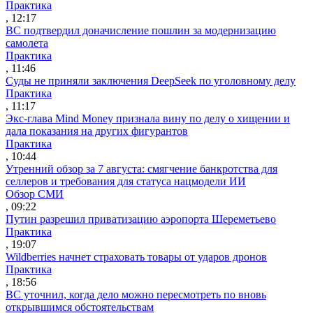
Практика
, 12:17
ВС подтвердил доначисление пошлин за модернизацию
самолета
Практика
, 11:46
Суды не приняли заключения DeepSeek по уголовному делу
Практика
, 11:17
Экс-глава Mind Money признала вину по делу о хищении и
дала показания на других фигурантов
Практика
, 10:44
Утренний обзор за 7 августа: смягчение банкротства для
селлеров и требования для статуса нацмодели ИИ
Обзор СМИ
, 09:22
Путин разрешил приватизацию аэропорта Шереметьево
Практика
, 19:07
Wildberries начнет страховать товары от ударов дронов
Практика
, 18:56
ВС уточнил, когда дело можно пересмотреть по вновь
открывшимся обстоятельствам