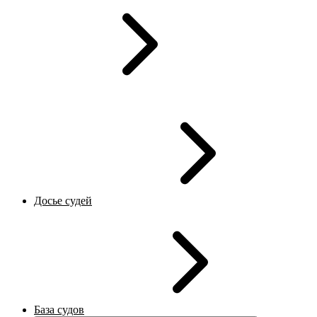
Досье судей
База судов