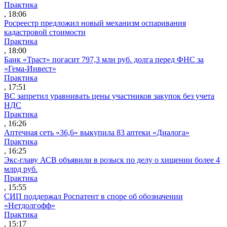
Практика
, 18:06
Росреестр предложил новый механизм оспаривания
кадастровой стоимости
Практика
, 18:00
Банк «Траст» погасит 797,3 млн руб. долга перед ФНС за
«Гема-Инвест»
Практика
, 17:51
ВС запретил уравнивать цены участников закупок без учета
НДС
Практика
, 16:26
Аптечная сеть «36,6» выкупила 83 аптеки «Диалога»
Практика
, 16:25
Экс-главу АСВ объявили в розыск по делу о хищении более 4
млрд руб.
Практика
, 15:55
СИП поддержал Роспатент в споре об обозначении
«Нетдолгофф»
Практика
, 15:17