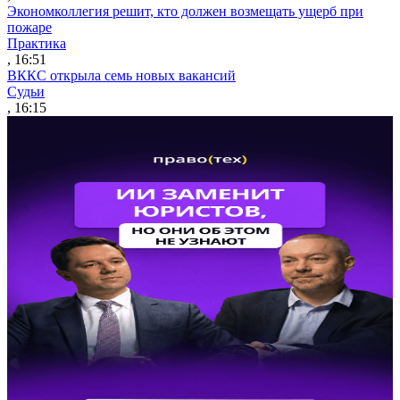
Экономколлегия решит, кто должен возмещать ущерб при
пожаре
Практика
, 16:51
ВККС открыла семь новых вакансий
Судьи
, 16:15