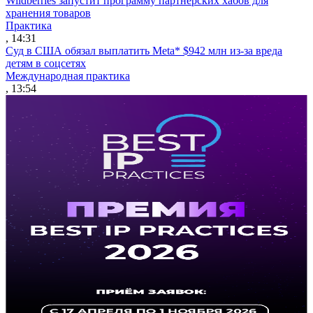
Wildberries запустит программу партнерских хабов для
хранения товаров
Практика
, 14:31
Суд в США обязал выплатить Meta* $942 млн из-за вреда
детям в соцсетях
Международная практика
, 13:54