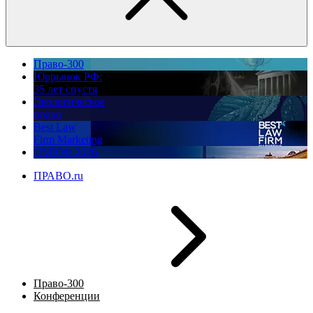
Право-300
Юррынок РФ:
35 лет спустя
Экологическое
право
Best Law
Firm Marketing
ПМЮФ 2026
ПРАВО.ru
Право-300
Конференции