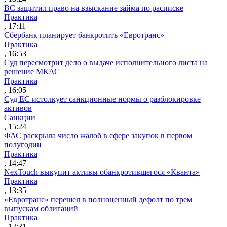
ВС защитил право на взыскание займа по расписке
Практика
, 17:11
Сбербанк планирует банкротить «Евротранс»
Практика
, 16:53
Суд пересмотрит дело о выдаче исполнительного листа на
решение МКАС
Практика
, 16:05
Суд ЕС истолкует санкционные нормы о разблокировке
активов
Санкции
, 15:24
ФАС раскрыла число жалоб в сфере закупок в первом
полугодии
Практика
, 14:47
NexTouch выкупит активы обанкротившегося «Кванта»
Практика
, 13:35
«Евротранс» перешел в полноценный дефолт по трем
выпускам облигаций
Практика
, 12:31