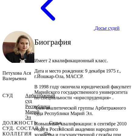
Досье судей
Биография
Имеет 2 квалификационный класс.
Дата и место рождения: 9 декабря 1975 г.,
Петухова Ася
г.Йошкар-Ола, МАССР.
Валерьевна
В 1998 году окончила юридический факультет
Марийского государственного университета
СУД
Арбитражный
по специальности «юриспруденция» .
суд
Республики
Член аналитической группы Арбитражного
Марий
суда Республики Марий Эл.
Эл
ДОЛЖНОСТЬ
Судья
Повышение квалификации: в сентябре 2010
СУД. СОСТАВ №
3
года, в Российской академии народного
КОЛЛЕГИЯ
По
хозяйства и государственной службы при