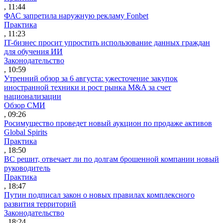
, 11:44
ФАС запретила наружную рекламу Fonbet
Практика
, 11:23
IT-бизнес просит упростить использование данных граждан
для обучения ИИ
Законодательство
, 10:59
Утренний обзор за 6 августа: ужесточение закупок
иностранной техники и рост рынка M&A за счет
национализации
Обзор СМИ
, 09:26
Росимущество проведет новый аукцион по продаже активов
Global Spirits
Практика
, 18:50
ВС решит, отвечает ли по долгам брошенной компании новый
руководитель
Практика
, 18:47
Путин подписал закон о новых правилах комплексного
развития территорий
Законодательство
, 18:24