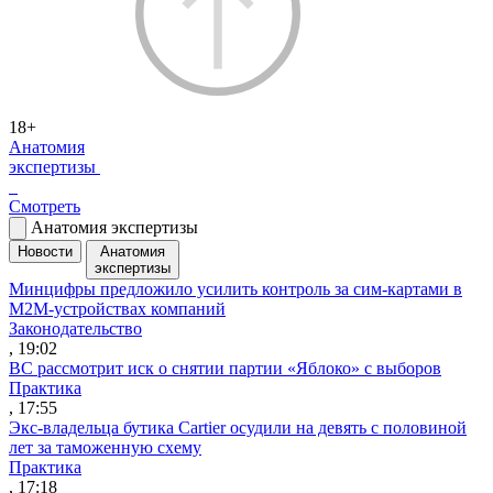
18+
Анатомия
экспертизы
Смотреть
Анатомия экспертизы
Новости
Анатомия
экспертизы
Минцифры предложило усилить контроль за сим-картами в
M2M-устройствах компаний
Законодательство
, 19:02
ВС рассмотрит иск о снятии партии «Яблоко» с выборов
Практика
, 17:55
Экс-владельца бутика Cartier осудили на девять с половиной
лет за таможенную схему
Практика
, 17:18