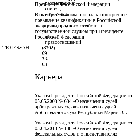
рассмотрению
Президенте Российской Федерации.
споров,
возникающих
В октябре 2014 года прошла краткосрочное
из
повышение квалификации в Российской
гражданских
академии народного хозяйства и
и
государственной службы при Президенте
иных
Российской Федерации.
правоотношений
ТЕЛЕФОН
(8362)
69-
33-
63
Карьера
Указом Президента Российской Федерации от
05.05.2008 № 684 «О назначении судей
арбитражных судов» назначена судьей
Арбитражного суда Республики Марий Эл.
Указом Президента Российской Федерации от
03.04.2018 № 138 «О назначении судей
федеральных судов и о представителях