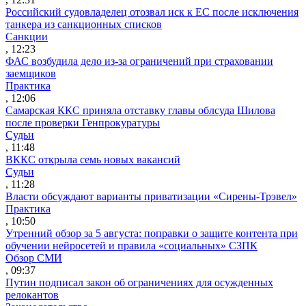
Российский судовладелец отозвал иск к ЕС после исключения
танкера из санкционных списков
Санкции
, 12:23
ФАС возбудила дело из-за ограничений при страховании
заемщиков
Практика
, 12:06
Самарская ККС приняла отставку главы облсуда Шилова
после проверки Генпрокуратуры
Судьи
, 11:48
ВККС открыла семь новых вакансий
Судьи
, 11:28
Власти обсуждают варианты приватизации «Сирены-Трэвел»
Практика
, 10:50
Утренний обзор за 5 августа: поправки о защите контента при
обучении нейросетей и правила «социальных» СЗПК
Обзор СМИ
, 09:37
Путин подписал закон об ограничениях для осужденных
релокантов