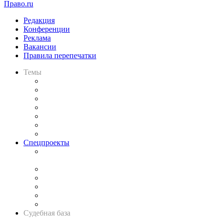
Право.ru
Редакция
Конференции
Реклама
Вакансии
Правила перепечатки
Темы
Практика
Законодательство
Процесс
Исследования
Рынок юридических услуг
Юридическое сообщество
Важнейшие правовые темы в прессе
Спецпроекты
Подкаст «В здравом уме
и твёрдой памяти»
Legal Design
Банкротная панорама
Советы для литигаторов
Сговоры на торгах
Авто
Судебная база