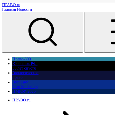
ПРАВО.ru
Главная
Новости
Право-300
Юррынок РФ:
35 лет спустя
Экологическое
право
Best Law
Firm Marketing
ПМЮФ 2026
ПРАВО.ru