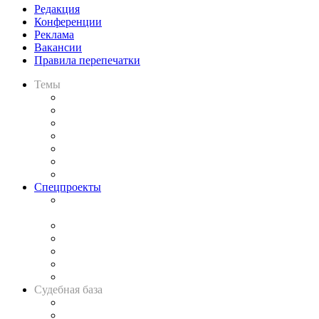
Редакция
Конференции
Реклама
Вакансии
Правила перепечатки
Темы
Практика
Законодательство
Процесс
Исследования
Рынок юридических услуг
Юридическое сообщество
Важнейшие правовые темы в прессе
Спецпроекты
Подкаст «В здравом уме
и твёрдой памяти»
Legal Design
Банкротная панорама
Советы для литигаторов
Сговоры на торгах
Авто
Судебная база
Картотека арбитражных дел
Решения арбитражных судов