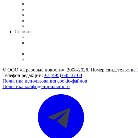
Календарь рассмотрения арбитражных дел
Досье судей
Информация о судах
RSS лента новостей
Вакансии для юристов
Сервисы
Справочно-правовая система
Casebook: мониторинг дел
и компаний
Caselook: поиск и анализ практики
CASE.ONE: управление юридической службой
© ООО «Правовые новости». 2008-2026.
Номер свидетельства
Телефон редакции:
+7 (495) 645 37 60
Политика использования cookie-файлов
Политика конфиденциальности