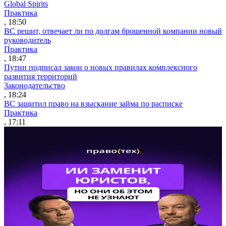
Global Spirits
Практика
, 18:50
ВС решит, отвечает ли по долгам брошенной компании новый
руководитель
Практика
, 18:47
Путин подписал закон о новых правилах комплексного
развития территорий
Законодательство
, 18:24
ВС защитил право на взыскание займа по расписке
Практика
, 17:11