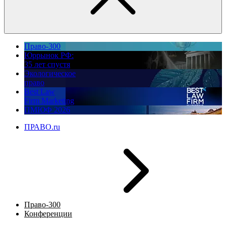
Право-300
Юррынок РФ:
35 лет спустя
Экологическое
право
Best Law
Firm Marketing
ПМЮФ 2026
ПРАВО.ru
Право-300
Конференции