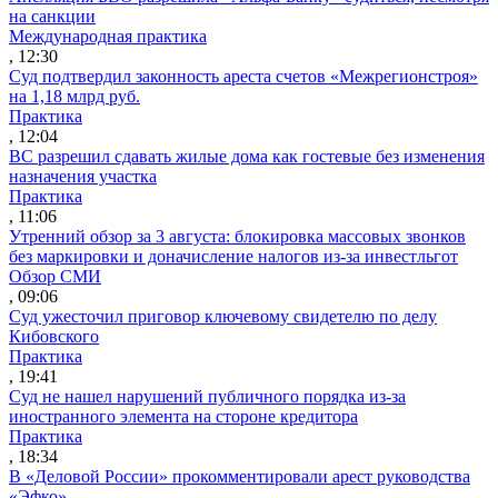
на санкции
Международная практика
, 12:30
Суд подтвердил законность ареста счетов «Межрегионстроя»
на 1,18 млрд руб.
Практика
, 12:04
ВС разрешил сдавать жилые дома как гостевые без изменения
назначения участка
Практика
, 11:06
Утренний обзор за 3 августа: блокировка массовых звонков
без маркировки и доначисление налогов из-за инвестльгот
Обзор СМИ
, 09:06
Суд ужесточил приговор ключевому свидетелю по делу
Кибовского
Практика
, 19:41
Суд не нашел нарушений публичного порядка из-за
иностранного элемента на стороне кредитора
Практика
, 18:34
В «Деловой России» прокомментировали арест руководства
«Эфко»