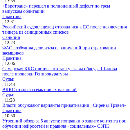
, 13:35
«Евротранс» перешел в полноценный дефолт по трем
выпускам облигаций
Практика
, 12:31
Российский судовладелец отозвал иск к ЕС после исключения
танкера из санкционных списков
Санкции
, 12:23
ФАС возбудила дело из-за ограничений при страховании
заемщиков
Практика
, 12:06
Самарская ККС приняла отставку главы облсуда Шилова
после проверки Генпрокуратуры
Судьи
, 11:48
ВККС открыла семь новых вакансий
Судьи
, 11:28
Власти обсуждают варианты приватизации «Сирены-Трэвел»
Практика
, 10:50
Утренний обзор за 5 августа: поправки о защите контента при
обучении нейросетей и правила «социальных» СЗПК