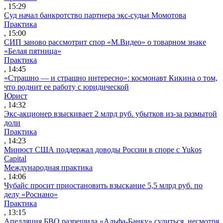
, 15:29
Суд начал банкротство партнера экс-судьи Момотова
Практика
, 15:00
СИП заново рассмотрит спор «М.Видео» о товарном знаке
«Белая пятница»
Практика
, 14:45
«Страшно — и страшно интересно»: космонавт Кикина о том,
что роднит ее работу с юридической
Юрист
, 14:32
Экс-акционер взыскивает 2 млрд руб. убытков из-за размытой
доли
Практика
, 14:23
Минюст США поддержал доводы России в споре с Yukos
Capital
Международная практика
, 14:06
Чубайс просит приостановить взыскание 5,5 млрд руб. по
делу «Роснано»
Практика
, 13:15
Апелляция БВО разрешила «Альфа-Банку» судиться, несмотря