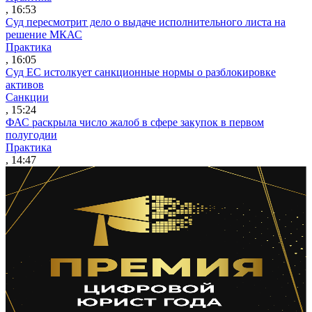
, 16:53
Суд пересмотрит дело о выдаче исполнительного листа на
решение МКАС
Практика
, 16:05
Суд ЕС истолкует санкционные нормы о разблокировке
активов
Санкции
, 15:24
ФАС раскрыла число жалоб в сфере закупок в первом
полугодии
Практика
, 14:47