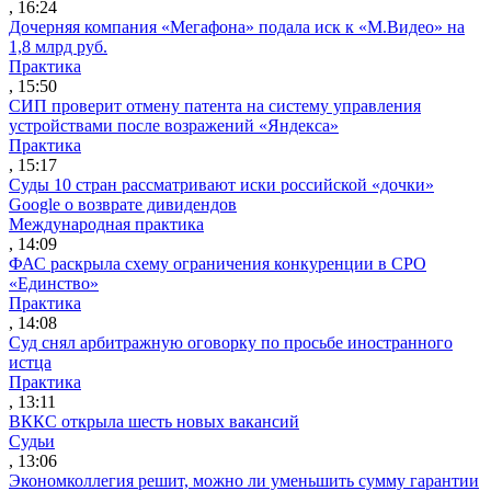
, 16:24
Дочерняя компания «Мегафона» подала иск к «М.Видео» на
1,8 млрд руб.
Практика
, 15:50
СИП проверит отмену патента на систему управления
устройствами после возражений «Яндекса»
Практика
, 15:17
Суды 10 стран рассматривают иски российской «дочки»
Google о возврате дивидендов
Международная практика
, 14:09
ФАС раскрыла схему ограничения конкуренции в СРО
«Единство»
Практика
, 14:08
Суд снял арбитражную оговорку по просьбе иностранного
истца
Практика
, 13:11
ВККС открыла шесть новых вакансий
Судьи
, 13:06
Экономколлегия решит, можно ли уменьшить сумму гарантии