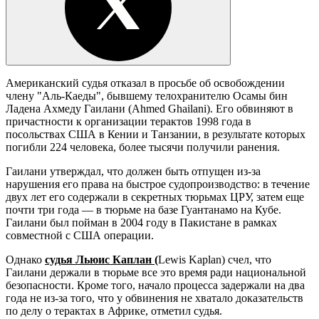
Американский судья отказал в просьбе об освобождении
члену "Аль-Каеды", бывшему телохранителю Осамы бин
Ладена Ахмеду Гаилани (Ahmed Ghailani). Его обвиняют в
причастности к организации терактов 1998 года в
посольствах США в Кении и Танзании, в результате которых
погибли 224 человека, более тысячи получили ранения.
Гаилани утверждал, что должен быть отпущен из-за
нарушения его права на быстрое судопроизводство: в течение
двух лет его содержали в секретных тюрьмах ЦРУ, затем еще
почти три года — в тюрьме на базе Гуантанамо на Кубе.
Гаилани был пойман в 2004 году в Пакистане в рамках
совместной с США операции.
Однако
судья Льюис Каплан (
Lewis Kaplan) счел, что
Гаилани держали в тюрьме все это время ради национальной
безопасности. Кроме того, начало процесса задержали на два
года не из-за того, что у обвинения не хватало доказательств
по делу о терактах в Африке, отметил судья.