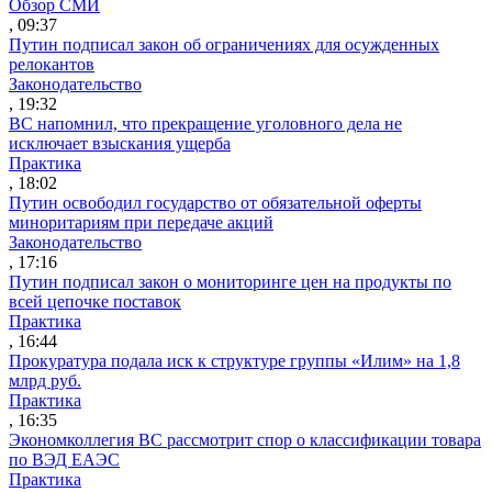
Обзор СМИ
, 09:37
Путин подписал закон об ограничениях для осужденных
релокантов
Законодательство
, 19:32
ВС напомнил, что прекращение уголовного дела не
исключает взыскания ущерба
Практика
, 18:02
Путин освободил государство от обязательной оферты
миноритариям при передаче акций
Законодательство
, 17:16
Путин подписал закон о мониторинге цен на продукты по
всей цепочке поставок
Практика
, 16:44
Прокуратура подала иск к структуре группы «Илим» на 1,8
млрд руб.
Практика
, 16:35
Экономколлегия ВС рассмотрит спор о классификации товара
по ВЭД ЕАЭС
Практика