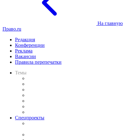
На главную
Право.ru
Редакция
Конференции
Реклама
Вакансии
Правила перепечатки
Темы
Практика
Законодательство
Процесс
Исследования
Рынок юридических услуг
Юридическое сообщество
Важнейшие правовые темы в прессе
Спецпроекты
Подкаст «В здравом уме
и твёрдой памяти»
Legal Design