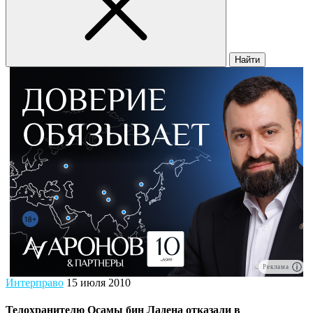
Найти
Реклама
Интерправо
15 июля 2010
Телохранителю Осамы бин Ладена отказали в