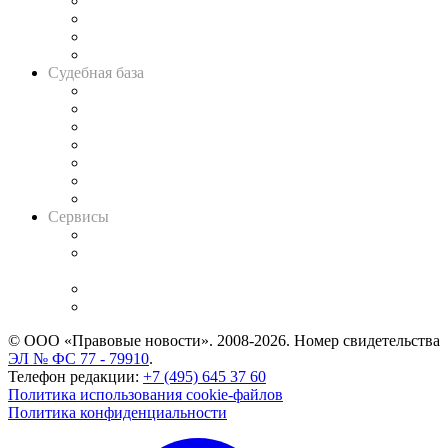
Банкротная панорама
Советы для литигаторов
Сговоры на торгах
Авто
Судебная база
Картотека арбитражных дел
Решения арбитражных судов
Календарь рассмотрения арбитражных дел
Досье судей
Информация о судах
RSS лента новостей
Вакансии для юристов
Сервисы
Справочно-правовая система
Casebook: мониторинг дел
и компаний
Caselook: поиск и анализ практики
CASE.ONE: управление юридической службой
© ООО «Правовые новости». 2008-2026.
Номер свидетельства
ЭЛ № ФС 77 - 79910
.
Телефон редакции:
+7 (495) 645 37 60
Политика использования cookie-файлов
Политика конфиденциальности