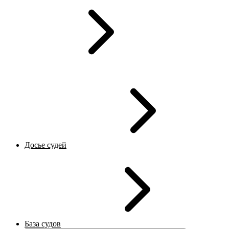
Досье судей
База судов