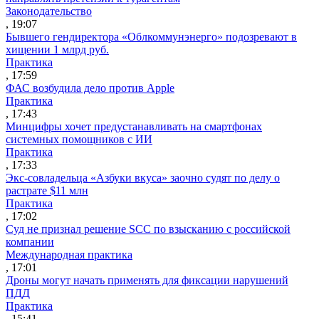
Законодательство
, 19:07
Бывшего гендиректора «Облкоммунэнерго» подозревают в
хищении 1 млрд руб.
Практика
, 17:59
ФАС возбудила дело против Apple
Практика
, 17:43
Минцифры хочет предустанавливать на смартфонах
системных помощников с ИИ
Практика
, 17:33
Экс-совладельца «Азбуки вкуса» заочно судят по делу о
растрате $11 млн
Практика
, 17:02
Суд не признал решение SCC по взысканию с российской
компании
Международная практика
, 17:01
Дроны могут начать применять для фиксации нарушений
ПДД
Практика
, 15:41