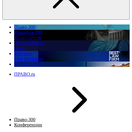
Право-300
Юррынок РФ:
35 лет спустя
Экологическое
право
Best Law
Firm Marketing
ПМЮФ 2026
ПРАВО.ru
Право-300
Конференции