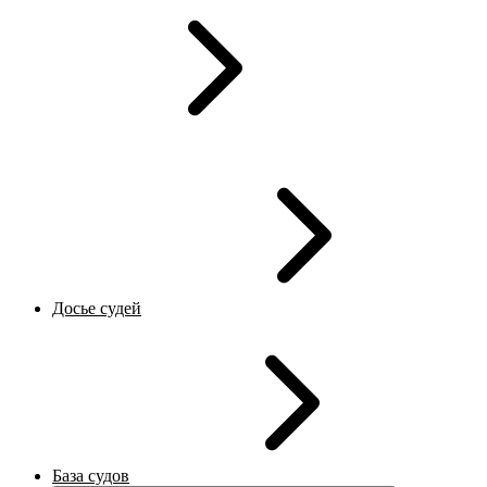
Досье судей
База судов