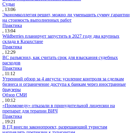
Судьи
, 13:06
Экономколлегия решит, можно ли уменьшить сумму гарантии
на стоимость выполненных работ
Практика
, 13:04
Wildberries планирует запустить в 2027 году два крупных
склада в Казахстане
Практика
, 12:29
ВС разъяснил, как считать срок для взыскания судебных
расходов
Практика
, 11:12
Утренний обзор за 4 августа: усиление контроля за сделкам
бизнеса и ограничение доступа к банкам через иностранные
браузеры
Обзор СМИ
, 10:12
«Промомеду» отказали в принудительной лицензии на
препарат для терапии ВИЧ
Практика
, 19:21
В ГД внесли законопроект, разрешающий туристам
направлять претензии к турагентам