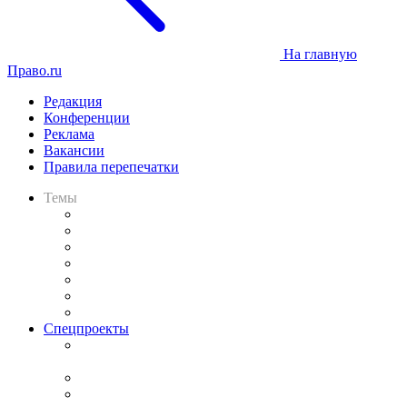
На главную
Право.ru
Редакция
Конференции
Реклама
Вакансии
Правила перепечатки
Темы
Практика
Законодательство
Процесс
Исследования
Рынок юридических услуг
Юридическое сообщество
Важнейшие правовые темы в прессе
Спецпроекты
Подкаст «В здравом уме
и твёрдой памяти»
Legal Design
Банкротная панорама