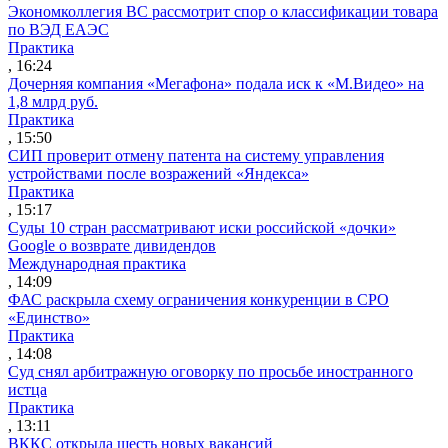
Экономколлегия ВС рассмотрит спор о классификации товара
по ВЭД ЕАЭС
Практика
, 16:24
Дочерняя компания «Мегафона» подала иск к «М.Видео» на
1,8 млрд руб.
Практика
, 15:50
СИП проверит отмену патента на систему управления
устройствами после возражений «Яндекса»
Практика
, 15:17
Суды 10 стран рассматривают иски российской «дочки»
Google о возврате дивидендов
Международная практика
, 14:09
ФАС раскрыла схему ограничения конкуренции в СРО
«Единство»
Практика
, 14:08
Суд снял арбитражную оговорку по просьбе иностранного
истца
Практика
, 13:11
ВККС открыла шесть новых вакансий