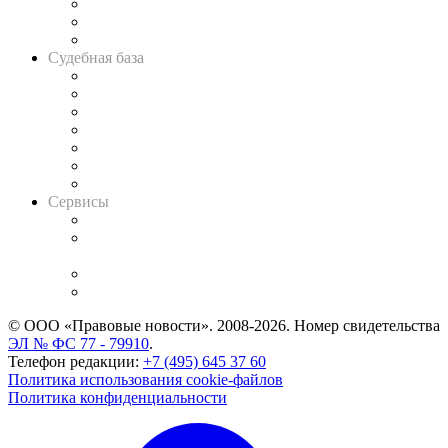
Советы для литигаторов
Сговоры на торгах
Авто
Судебная база
Картотека арбитражных дел
Решения арбитражных судов
Календарь рассмотрения арбитражных дел
Досье судей
Информация о судах
RSS лента новостей
Вакансии для юристов
Сервисы
Справочно-правовая система
Casebook: мониторинг дел
и компаний
Caselook: поиск и анализ практики
CASE.ONE: управление юридической службой
© ООО «Правовые новости». 2008-2026.
Номер свидетельства
ЭЛ № ФС 77 - 79910
.
Телефон редакции:
+7 (495) 645 37 60
Политика использования cookie-файлов
Политика конфиденциальности