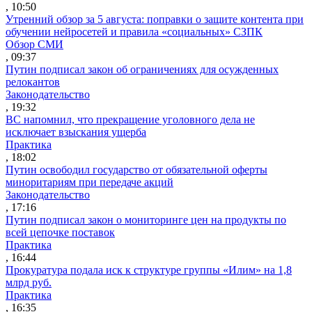
, 10:50
Утренний обзор за 5 августа: поправки о защите контента при
обучении нейросетей и правила «социальных» СЗПК
Обзор СМИ
, 09:37
Путин подписал закон об ограничениях для осужденных
релокантов
Законодательство
, 19:32
ВС напомнил, что прекращение уголовного дела не
исключает взыскания ущерба
Практика
, 18:02
Путин освободил государство от обязательной оферты
миноритариям при передаче акций
Законодательство
, 17:16
Путин подписал закон о мониторинге цен на продукты по
всей цепочке поставок
Практика
, 16:44
Прокуратура подала иск к структуре группы «Илим» на 1,8
млрд руб.
Практика
, 16:35