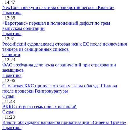
, 14:47
NexTouch выкупит активы обанкротившегося «Кванта»
Практика
, 13:35
«Евротранс» перешел в полноценный дефолт по трем
выпускам облигаций
Практика
, 12:31
Российский судовладелец отозвал иск к ЕС после исключения
танкера из санкционных списков
Санкции
, 12:23
ФАС возбудила дело из-за ограничений при страховании
заемщиков
Практика
, 12:06
Самарская ККС приняла отставку главы облсуда Шилова
после проверки Генпрокуратуры
Судьи
, 11:48
ВККС открыла семь новых вакансий
Судьи
, 11:28
Власти обсуждают варианты приватизации «Сирены-Трэвел»
Практика