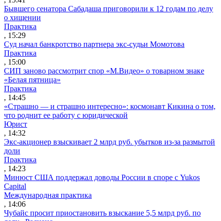
Бывшего сенатора Сабадаша приговорили к 12 годам по делу
о хищении
Практика
, 15:29
Суд начал банкротство партнера экс-судьи Момотова
Практика
, 15:00
СИП заново рассмотрит спор «М.Видео» о товарном знаке
«Белая пятница»
Практика
, 14:45
«Страшно — и страшно интересно»: космонавт Кикина о том,
что роднит ее работу с юридической
Юрист
, 14:32
Экс-акционер взыскивает 2 млрд руб. убытков из-за размытой
доли
Практика
, 14:23
Минюст США поддержал доводы России в споре с Yukos
Capital
Международная практика
, 14:06
Чубайс просит приостановить взыскание 5,5 млрд руб. по