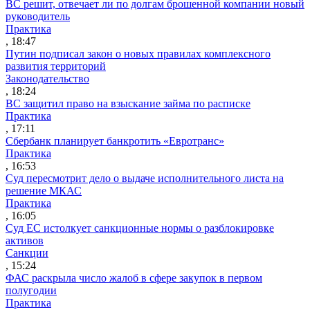
ВС решит, отвечает ли по долгам брошенной компании новый
руководитель
Практика
, 18:47
Путин подписал закон о новых правилах комплексного
развития территорий
Законодательство
, 18:24
ВС защитил право на взыскание займа по расписке
Практика
, 17:11
Сбербанк планирует банкротить «Евротранс»
Практика
, 16:53
Суд пересмотрит дело о выдаче исполнительного листа на
решение МКАС
Практика
, 16:05
Суд ЕС истолкует санкционные нормы о разблокировке
активов
Санкции
, 15:24
ФАС раскрыла число жалоб в сфере закупок в первом
полугодии
Практика