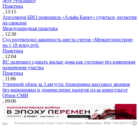
делу «Роснано»
Практика
, 13:15
Апелляция БВО разрешила «Альфа-Банку» судиться, несмотря
на санкции
Международная практика
, 12:30
Суд подтвердил законность ареста счетов «Межрегионстроя»
на 1,18 млрд руб.
Практика
, 12:04
ВС разрешил сдавать жилые дома как гостевые без изменения
назначения участка
Практика
, 11:06
Утренний обзор за 3 августа: блокировка массовых звонков
без маркировки и доначисление налогов из-за инвестльгот
Обзор СМИ
, 09:06
Реклама
Адвокатское бюро Санкт-Петербурга «Вертикаль» ИНН 7841290773
Реклама
АО"Право.ру" ИНН: 7708095468