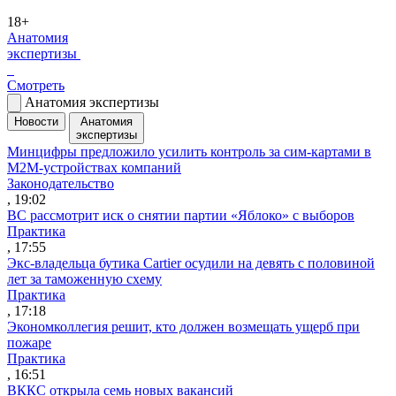
18+
Анатомия
экспертизы
Смотреть
Анатомия экспертизы
Новости
Анатомия
экспертизы
Минцифры предложило усилить контроль за сим-картами в
M2M-устройствах компаний
Законодательство
, 19:02
ВС рассмотрит иск о снятии партии «Яблоко» с выборов
Практика
, 17:55
Экс-владельца бутика Cartier осудили на девять с половиной
лет за таможенную схему
Практика
, 17:18
Экономколлегия решит, кто должен возмещать ущерб при
пожаре
Практика
, 16:51
ВККС открыла семь новых вакансий