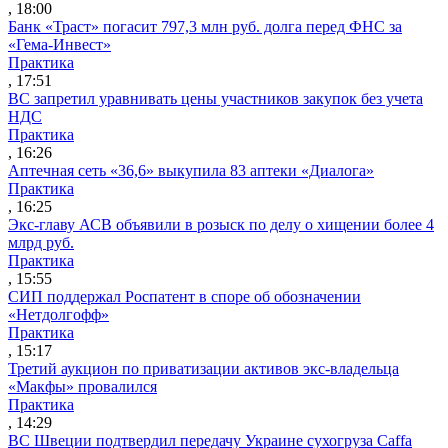
, 18:00
Банк «Траст» погасит 797,3 млн руб. долга перед ФНС за
«Гема-Инвест»
Практика
, 17:51
ВС запретил уравнивать цены участников закупок без учета
НДС
Практика
, 16:26
Аптечная сеть «36,6» выкупила 83 аптеки «Диалога»
Практика
, 16:25
Экс-главу АСВ объявили в розыск по делу о хищении более 4
млрд руб.
Практика
, 15:55
СИП поддержал Роспатент в споре об обозначении
«Нетдолгофф»
Практика
, 15:17
Третий аукцион по приватизации активов экс-владельца
«Макфы» провалился
Практика
, 14:29
ВС Швеции подтвердил передачу Украине сухогруза Caffa