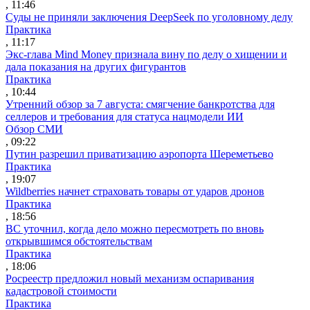
, 11:46
Суды не приняли заключения DeepSeek по уголовному делу
Практика
, 11:17
Экс-глава Mind Money признала вину по делу о хищении и
дала показания на других фигурантов
Практика
, 10:44
Утренний обзор за 7 августа: смягчение банкротства для
селлеров и требования для статуса нацмодели ИИ
Обзор СМИ
, 09:22
Путин разрешил приватизацию аэропорта Шереметьево
Практика
, 19:07
Wildberries начнет страховать товары от ударов дронов
Практика
, 18:56
ВС уточнил, когда дело можно пересмотреть по вновь
открывшимся обстоятельствам
Практика
, 18:06
Росреестр предложил новый механизм оспаривания
кадастровой стоимости
Практика