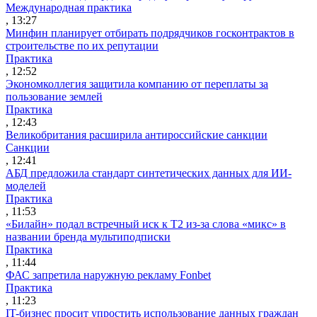
Международная практика
, 13:27
Минфин планирует отбирать подрядчиков госконтрактов в
строительстве по их репутации
Практика
, 12:52
Экономколлегия защитила компанию от переплаты за
пользование землей
Практика
, 12:43
Великобритания расширила антироссийские санкции
Санкции
, 12:41
АБД предложила стандарт синтетических данных для ИИ-
моделей
Практика
, 11:53
«Билайн» подал встречный иск к Т2 из-за слова «микс» в
названии бренда мультиподписки
Практика
, 11:44
ФАС запретила наружную рекламу Fonbet
Практика
, 11:23
IT-бизнес просит упростить использование данных граждан