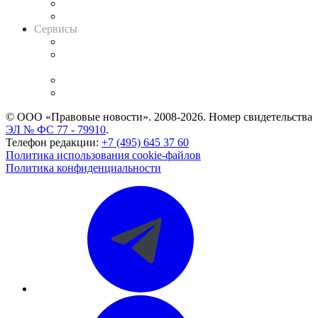
RSS лента новостей
Вакансии для юристов
Сервисы
Справочно-правовая система
Casebook: мониторинг дел
и компаний
Caselook: поиск и анализ практики
CASE.ONE: управление юридической службой
© ООО «Правовые новости». 2008-2026.
Номер свидетельства
ЭЛ № ФС 77 - 79910
.
Телефон редакции:
+7 (495) 645 37 60
Политика использования cookie-файлов
Политика конфиденциальности