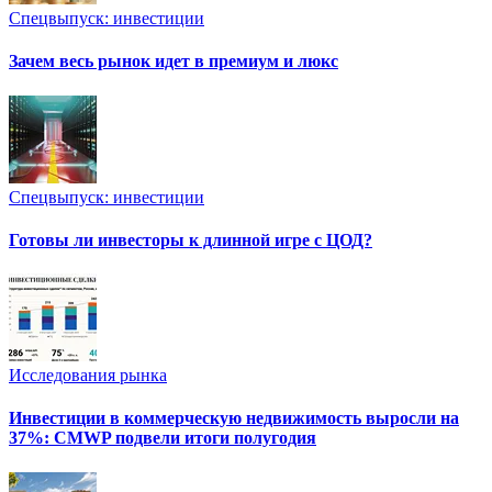
Спецвыпуск: инвестиции
Зачем весь рынок идет в премиум и люкс
Спецвыпуск: инвестиции
Готовы ли инвесторы к длинной игре с ЦОД?
Исследования рынка
Инвестиции в коммерческую недвижимость выросли на
37%: CMWP подвели итоги полугодия