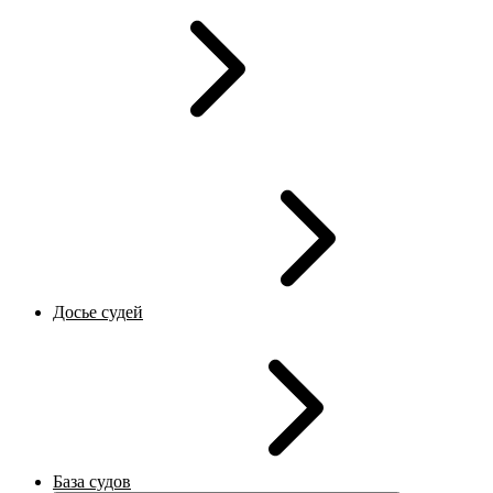
Досье судей
База судов