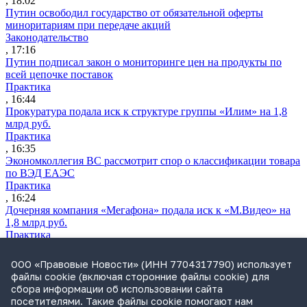
, 18:02
Путин освободил государство от обязательной оферты
миноритариям при передаче акций
Законодательство
, 17:16
Путин подписал закон о мониторинге цен на продукты по
всей цепочке поставок
Практика
, 16:44
Прокуратура подала иск к структуре группы «Илим» на 1,8
млрд руб.
Практика
, 16:35
Экономколлегия ВС рассмотрит спор о классификации товара
по ВЭД ЕАЭС
Практика
, 16:24
Дочерняя компания «Мегафона» подала иск к «М.Видео» на
1,8 млрд руб.
Практика
, 15:50
СИП проверит отмену патента на систему управления
ООО «Правовые Новости» (ИНН 7704317790) использует
устройствами после возражений «Яндекса»
файлы cookie (включая сторонние файлы cookie) для
Практика
сбора информации об использовании сайта
, 15:17
посетителями. Такие файлы cookie помогают нам