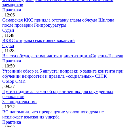
заемщиков
Практика
, 12:06
Самарская ККС приняла отставку главы облсуда Шилова
после проверки Генпрокуратуры
Судьи
, 11:48
ВККС открыла семь новых вакансий
Судьи
, 11:28
Власти обсуждают варианты приватизации «Сирены-Трэвел»
Практика
, 10:50
Утренний обзор за 5 августа: поправки о защите контента при
обучении нейросетей и правила «социальных» СЗПК
Обзор СМИ
, 09:37
Путин подписал закон об ограничениях для осужденных
релокантов
Законодательство
, 19:32
ВС напомнил, что прекращение уголовного дела не
исключает взыскания ущерба
Практика