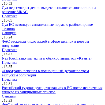
, 16:53
Суд пересмотрит дело о выдаче исполнительного листа на
решение МКАС
Практика
, 16:05
Суд ЕС истолкует санкционные нормы о разблокировке
активов
Санкции
, 15:24
ФАС раскрыла число жалоб в сфере закупок в первом
полугодии
Практика
, 14:47
NexTouch выкупит активы обанкротившегося «Кванта»
Практика
, 13:35
«Евротранс» перешел в полноценный дефолт по трем
выпускам облигаций
Практика
, 12:31
Российский судовладелец отозвал иск к ЕС после исключения
танкера из санкционных списков
Санкции
, 12:23
ФАС возбудила дело из-за ограничений при страховании