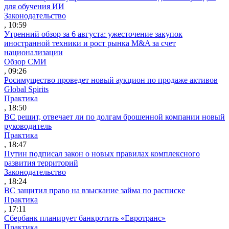
для обучения ИИ
Законодательство
, 10:59
Утренний обзор за 6 августа: ужесточение закупок
иностранной техники и рост рынка M&A за счет
национализации
Обзор СМИ
, 09:26
Росимущество проведет новый аукцион по продаже активов
Global Spirits
Практика
, 18:50
ВС решит, отвечает ли по долгам брошенной компании новый
руководитель
Практика
, 18:47
Путин подписал закон о новых правилах комплексного
развития территорий
Законодательство
, 18:24
ВС защитил право на взыскание займа по расписке
Практика
, 17:11
Сбербанк планирует банкротить «Евротранс»
Практика