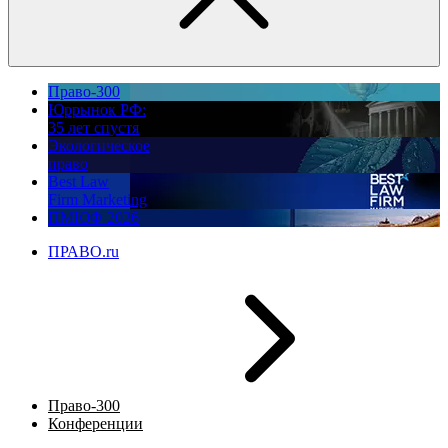
Право-300
Юррынок РФ:
35 лет спустя
Экологическое
право
Best Law
Firm Marketing
ПМЮФ 2026
ПРАВО.ru
Право-300
Конференции