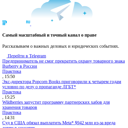
Cамый масштабный и точный канал о праве
Рассказываем о важных деловых и юридических событиях.
Перейти в Telegram
Предприниматель не смог прекратить охрану товарного знака
Burberry в России
Практика
, 15:50
Экс-директора Popcorn Books приговорили к четырем годам
условно по делу о пропаганде ЛГБТ*
Практика
, 15:25
Wildberries запустит программу партнерских хабов для
хранения товаров
Практика
, 14:31
Суд в США обязал выплатить Meta* $942 млн из-за вреда
детям в соцсетях