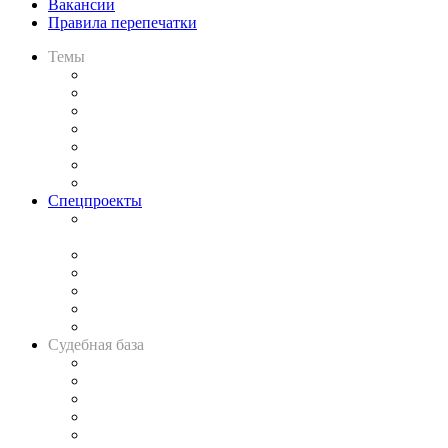
Вакансии
Правила перепечатки
Темы
Практика
Законодательство
Процесс
Исследования
Рынок юридических услуг
Юридическое сообщество
Важнейшие правовые темы в прессе
Спецпроекты
Подкаст «В здравом уме
и твёрдой памяти»
Legal Design
Банкротная панорама
Советы для литигаторов
Сговоры на торгах
Авто
Судебная база
Картотека арбитражных дел
Решения арбитражных судов
Календарь рассмотрения арбитражных дел
Досье судей
Информация о судах