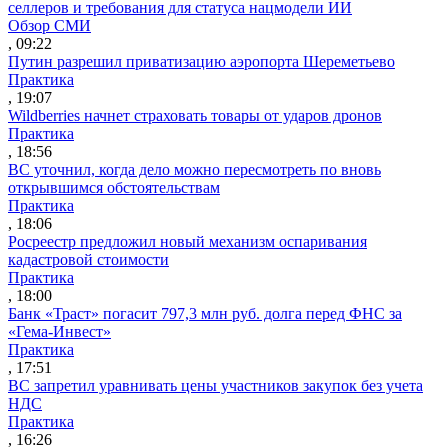
селлеров и требования для статуса нацмодели ИИ
Обзор СМИ
, 09:22
Путин разрешил приватизацию аэропорта Шереметьево
Практика
, 19:07
Wildberries начнет страховать товары от ударов дронов
Практика
, 18:56
ВС уточнил, когда дело можно пересмотреть по вновь
открывшимся обстоятельствам
Практика
, 18:06
Росреестр предложил новый механизм оспаривания
кадастровой стоимости
Практика
, 18:00
Банк «Траст» погасит 797,3 млн руб. долга перед ФНС за
«Гема-Инвест»
Практика
, 17:51
ВС запретил уравнивать цены участников закупок без учета
НДС
Практика
, 16:26