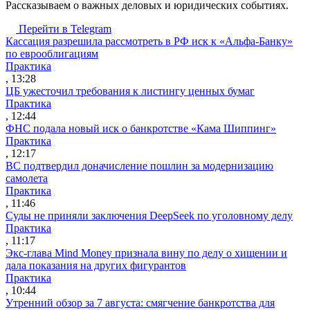
Рассказываем о важных деловых и юридических событиях.
Перейти в Telegram
Кассация разрешила рассмотреть в РФ иск к «Альфа-Банку»
по еврооблигациям
Практика
, 13:28
ЦБ ужесточил требования к листингу ценных бумаг
Практика
, 12:44
ФНС подала новый иск о банкротстве «Кама Шиппинг»
Практика
, 12:17
ВС подтвердил доначисление пошлин за модернизацию
самолета
Практика
, 11:46
Суды не приняли заключения DeepSeek по уголовному делу
Практика
, 11:17
Экс-глава Mind Money признала вину по делу о хищении и
дала показания на других фигурантов
Практика
, 10:44
Утренний обзор за 7 августа: смягчение банкротства для