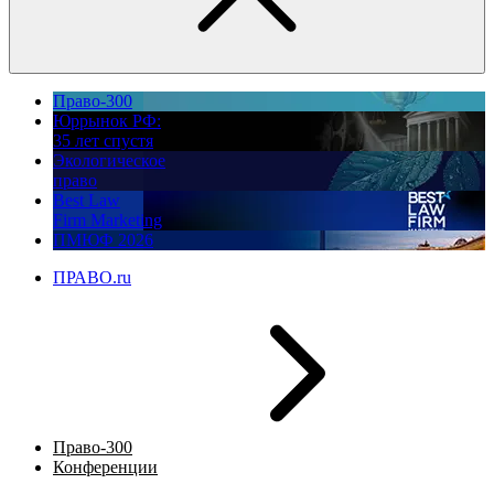
Право-300
Юррынок РФ:
35 лет спустя
Экологическое
право
Best Law
Firm Marketing
ПМЮФ 2026
ПРАВО.ru
Право-300
Конференции