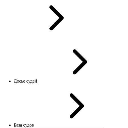
Досье судей
База судов