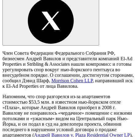
Член Совета Федерации Федерального Собрания РФ,
бизнесмен Андрей Вавилов и представители компаний El-Ad
Properties и Stribling & Associates нашли компромисс и готовы
урегулировать спор вокруг нью-йоркского пентхауса во
внесудебном порядке. О соглашении, достигнутом сторонами,
сообщил Дэвид Шарф,
Morrison Cohen LLP
, направивший иск
к El-Ad Properties от лица Вавилова.
Напомним, что спор разгорелся из-за апартаментов
стоимостью $53,5 млн. в известном нью-йоркском отеле
«Плаза», которые Андрей Вавилов приобрел в 2008 г.
Вавилову не понравилось «чердачное» помещение с низкими
потолками и «ужасным» видом на Центральный парк Нью-
Йорка, и он подал в суд на девелопера проекта, обвинив
последнего в нарушении условий договора о продаже
апартаментов (
Андрей Вавилов v. Plaza Residential Owner LP
).