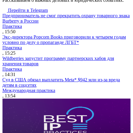
Рассказываем о важных деловых и юридических событиях.
Перейти в Telegram
Предприниматель не смог прекратить охрану товарного знака
Burberry в России
Практика
, 15:50
Экс-директора Popcorn Books приговорили к четырем годам
условно по делу о пропаганде ЛГБТ*
Практика
, 15:25
Wildberries запустит программу партнерских хабов для
хранения товаров
Практика
, 14:31
Суд в США обязал выплатить Meta* $942 млн из-за вреда
детям в соцсетях
Международная практика
, 13:54