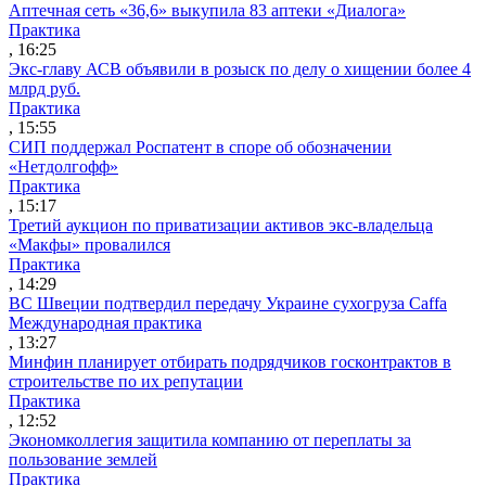
Аптечная сеть «36,6» выкупила 83 аптеки «Диалога»
Практика
, 16:25
Экс-главу АСВ объявили в розыск по делу о хищении более 4
млрд руб.
Практика
, 15:55
СИП поддержал Роспатент в споре об обозначении
«Нетдолгофф»
Практика
, 15:17
Третий аукцион по приватизации активов экс-владельца
«Макфы» провалился
Практика
, 14:29
ВС Швеции подтвердил передачу Украине сухогруза Caffa
Международная практика
, 13:27
Минфин планирует отбирать подрядчиков госконтрактов в
строительстве по их репутации
Практика
, 12:52
Экономколлегия защитила компанию от переплаты за
пользование землей
Практика