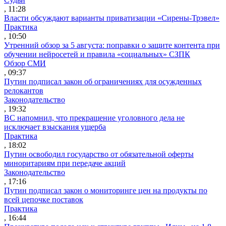
, 11:28
Власти обсуждают варианты приватизации «Сирены-Трэвел»
Практика
, 10:50
Утренний обзор за 5 августа: поправки о защите контента при
обучении нейросетей и правила «социальных» СЗПК
Обзор СМИ
, 09:37
Путин подписал закон об ограничениях для осужденных
релокантов
Законодательство
, 19:32
ВС напомнил, что прекращение уголовного дела не
исключает взыскания ущерба
Практика
, 18:02
Путин освободил государство от обязательной оферты
миноритариям при передаче акций
Законодательство
, 17:16
Путин подписал закон о мониторинге цен на продукты по
всей цепочке поставок
Практика
, 16:44