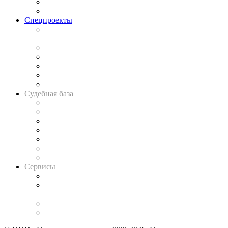
Юридическое сообщество
Важнейшие правовые темы в прессе
Спецпроекты
Подкаст «В здравом уме
и твёрдой памяти»
Legal Design
Банкротная панорама
Советы для литигаторов
Сговоры на торгах
Авто
Судебная база
Картотека арбитражных дел
Решения арбитражных судов
Календарь рассмотрения арбитражных дел
Досье судей
Информация о судах
RSS лента новостей
Вакансии для юристов
Сервисы
Справочно-правовая система
Casebook: мониторинг дел
и компаний
Caselook: поиск и анализ практики
CASE.ONE: управление юридической службой