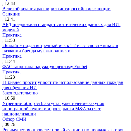
, 12:43
Великобритания расширила антироссийские санкции
Санкции
, 12:41
АБД предложила стандарт синтетических данных для ИИ-
моделей
Практика
, 11:53
«Билайн» подал встречный иск к Т2 из-за слова «микс» в
названии бренда мультиподписки
Практика
, 11:44
ФАС запретила наружную рекламу Fonbet
Практика
, 11:23
IT-бизнес просит упростить использование данных граждан
для обучения ИИ
Законодательство
, 10:59
Утренний обзор за 6 августа: ужесточение закупок
иностранной техники и рост рынка M&A за счет
национализации
Обзор СМИ
, 09:26
Росимущество проведет новый аукцион по продаже активов