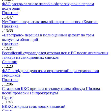
ФАС раскрыла число жалоб в сфере закупок в первом
полугодии
Практика
, 14:47
NexTouch выкупит активы обанкротившегося «Кванта»
Практика
, 13:35
«Евротранс» перешел в полноценный дефолт по трем
выпускам облигаций
Практика
, 12:31
Российский судовладелец отозвал иск к ЕС после исключения
танкера из санкционных списков
Санкции
, 12:23
ФАС возбудила дело из-за ограничений при страховании
заемщиков
Практика
, 12:06
Самарская ККС приняла отставку главы облсуда Шилова
после проверки Генпрокуратуры
Судьи
, 11:48
ВККС открыла семь новых вакансий
Судьи