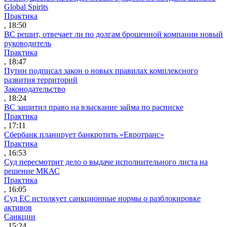
Global Spirits
Практика
, 18:50
ВС решит, отвечает ли по долгам брошенной компании новый
руководитель
Практика
, 18:47
Путин подписал закон о новых правилах комплексного
развития территорий
Законодательство
, 18:24
ВС защитил право на взыскание займа по расписке
Практика
, 17:11
Сбербанк планирует банкротить «Евротранс»
Практика
, 16:53
Суд пересмотрит дело о выдаче исполнительного листа на
решение МКАС
Практика
, 16:05
Суд ЕС истолкует санкционные нормы о разблокировке
активов
Санкции
, 15:24