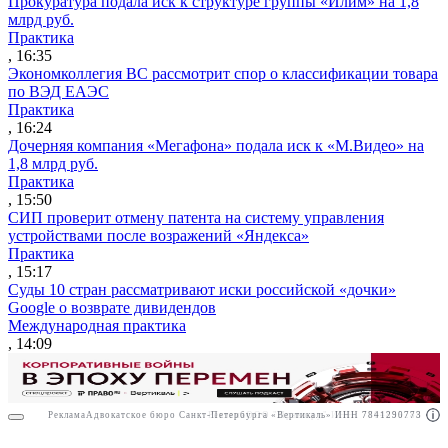
Прокуратура подала иск к структуре группы «Илим» на 1,8
млрд руб.
Практика
, 16:35
Экономколлегия ВС рассмотрит спор о классификации товара
по ВЭД ЕАЭС
Практика
, 16:24
Дочерняя компания «Мегафона» подала иск к «М.Видео» на
1,8 млрд руб.
Практика
, 15:50
СИП проверит отмену патента на систему управления
устройствами после возражений «Яндекса»
Практика
, 15:17
Суды 10 стран рассматривают иски российской «дочки»
Google о возврате дивидендов
Международная практика
, 14:09
Реклама
Адвокатское бюро Санкт-Петербурга «Вертикаль» ИНН 7841290773
Реклама
ООО "Право.ру" ИНН: 7704835288