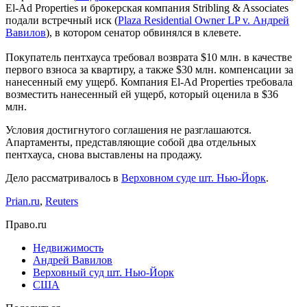
El-Ad Properties и брокерская компания Stribling & Associates
подали встречный иск (
Plaza Residential Owner LP v. Андрей
Вавилов
), в котором сенатор обвинялся в клевете.
Покупатель пентхауса требовал возврата $10 млн. в качестве
первого взноса за квартиру, а также $30 млн. компенсации за
нанесенный ему ущерб. Компания El-Ad Properties требовала
возместить нанесенный ей ущерб, который оценила в $36
млн.
Условия достигнутого соглашения не разглашаются.
Апартаменты, представляющие собой два отдельных
пентхауса, снова выставлены на продажу.
Дело рассматривалось в
Верховном суде шт. Нью-Йорк
.
Prian.ru
,
Reuters
Право.ru
Недвижимость
Андрей Вавилов
Верховный суд шт. Нью-Йорк
США