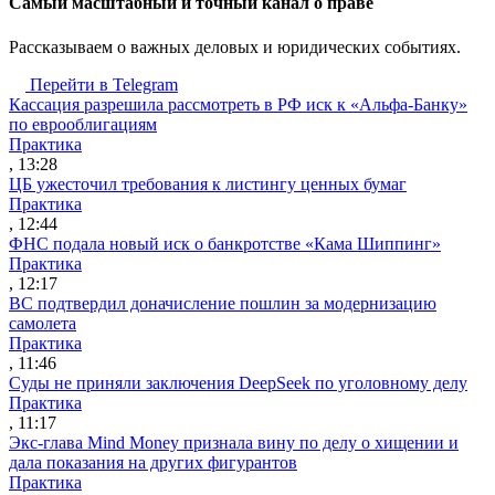
Cамый масштабный и точный канал о праве
Рассказываем о важных деловых и юридических событиях.
Перейти в Telegram
Кассация разрешила рассмотреть в РФ иск к «Альфа-Банку»
по еврооблигациям
Практика
, 13:28
ЦБ ужесточил требования к листингу ценных бумаг
Практика
, 12:44
ФНС подала новый иск о банкротстве «Кама Шиппинг»
Практика
, 12:17
ВС подтвердил доначисление пошлин за модернизацию
самолета
Практика
, 11:46
Суды не приняли заключения DeepSeek по уголовному делу
Практика
, 11:17
Экс-глава Mind Money признала вину по делу о хищении и
дала показания на других фигурантов
Практика