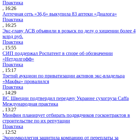
Практика
, 16:26
Аптечная сеть «36,6» выкупила 83 аптеки «Диалога»
Практика
, 16:25
Экс-главу АСВ объявили в розыск по делу о хищении более 4
млрд руб.
Практика
, 15:55
СИП поддержал Роспатент в споре об обозначении
«Нетдолгофф»
Практика
, 15:17
Третий аукцион по приватизации активов экс-владельца
«Макфы» провалился
Практика
, 14:29
ВС Швеции подтвердил передачу Украине сухогруза Caffa
Международная практика
, 13:27
Минфин планирует отбирать подрядчиков госконтрактов в
строительстве по их репутации
Практика
, 12:52
Экономколлегия защитила компанию от переплаты за