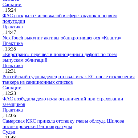
Санкции
, 15:24
ФАС раскрыла число жалоб в сфере закупок в первом
полугодии
Практика
, 14:47
NexTouch выкупит активы обанкротившегося «Кванта»
Практика
, 13:35
«Евротранс» перешел в полноценный дефолт по трем
выпускам облигаций
Практика
, 12:31
Российский судовладелец отозвал иск к ЕС после исключения
танкера из санкционных списков
Санкции
, 12:23
ФАС возбудила дело из-за ограничений при страховании
заемщиков
Практика
, 12:06
Самарская ККС приняла отставку главы облсуда Шилова
после проверки Генпрокуратуры
Судьи
, 11:48