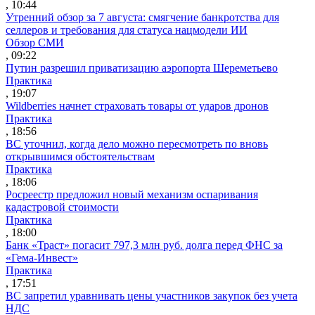
, 10:44
Утренний обзор за 7 августа: смягчение банкротства для
селлеров и требования для статуса нацмодели ИИ
Обзор СМИ
, 09:22
Путин разрешил приватизацию аэропорта Шереметьево
Практика
, 19:07
Wildberries начнет страховать товары от ударов дронов
Практика
, 18:56
ВС уточнил, когда дело можно пересмотреть по вновь
открывшимся обстоятельствам
Практика
, 18:06
Росреестр предложил новый механизм оспаривания
кадастровой стоимости
Практика
, 18:00
Банк «Траст» погасит 797,3 млн руб. долга перед ФНС за
«Гема-Инвест»
Практика
, 17:51
ВС запретил уравнивать цены участников закупок без учета
НДС