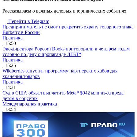
Рассказываем о важных деловых и юридических событиях.
Перейти в Telegram
Предприниматель не смог прекратить охрану товарного знака
Burberry в России
Практика
, 15:50
Экс-директора Popcorn Books приговорили к четырем годам
условно по делу о пропаганде ЛГБТ*
Практика
, 15:25
Wildberries запустит программу партнерских хабов для
хранения товаров
Практика
, 14:31
Суд в США обязал выплатить Meta* $942 млн из-за вреда
детям в соцсетях
Международная практика
, 13:54