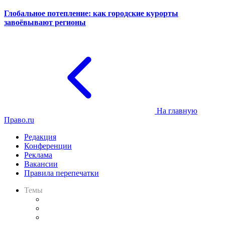
Глобальное потепление: как городские курорты
завоёвывают регионы
На главную
Право.ru
Редакция
Конференции
Реклама
Вакансии
Правила перепечатки
Темы
Практика
Законодательство
Процесс