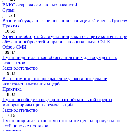
ВККС открыла семь новых вакансий
Судьи
, 11:28
Власти обсуждают варианты приватизации «Сирены-Трэвел»
Практика
, 10:50
Утренний обзор за 5 августа: поправки о защите контента при
обучении нейросетей и правила «социальных» СЗПК
Обзор СМИ
, 09:37
Путин подписал закон об ограничениях для осужденных
релокантов
Законодательство
, 19:32
ВС напомнил, что прекращение уголовного дела не
исключает взыскания ущерба
Практика
, 18:02
Путин освободил государство от обязательной оферты
миноритариям при передаче акций
Законодательство
, 17:16
Путин подписал закон о мониторинге цен на продукты по
всей цепочке поставок