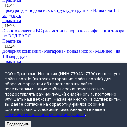
Практика
, 16:44
Прокуратура подала иск к структуре группы «Илим» на 1,8
млрд руб.
Практика
, 16:35
Экономколлегия ВС рассмотрит спор о классификации товара
по ВЭД ЕАЭС
Практика
, 16:24
Дочерняя компания «Мегафона» подала иск к «М.Видео» на
1,8 млрд руб.
Практика
, 15:50
СИП проверит отмену патента на систему управления
ООО «Правовые Новости» (ИНН 7704317790) использует
устройствами после возражений «Яндекса»
файлы cookie (включая сторонние файлы cookie) для
Практика
сбора информации об использовании сайта
, 15:17
посетителями. Такие файлы cookie помогают нам
Суды 10 стран рассматривают иски российской «дочки»
предоставлять вам наилучший онлайн-опыт, постоянно
Google о возврате дивидендов
улучшать наш веб-сайт. Нажав на кнопку «Подтвердить»,
Международная практика
вы даете согласие на обработку файлов cookie в
, 14:09
соответствии с условиями, изложенными в нашей
Политике использования cookie-файлов
.
Подтвердить