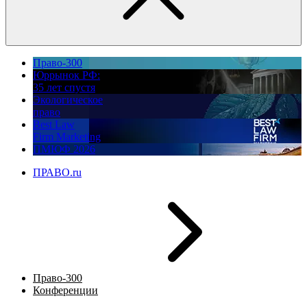
Право-300
Юррынок РФ:
35 лет спустя
Экологическое
право
Best Law
Firm Marketing
ПМЮФ 2026
ПРАВО.ru
Право-300
Конференции