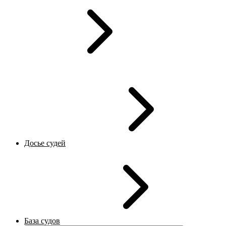
Досье судей
База судов