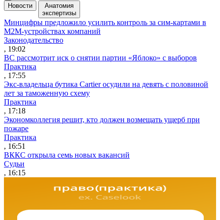
Новости
Анатомия
экспертизы
Минцифры предложило усилить контроль за сим-картами в
M2M-устройствах компаний
Законодательство
, 19:02
ВС рассмотрит иск о снятии партии «Яблоко» с выборов
Практика
, 17:55
Экс-владельца бутика Cartier осудили на девять с половиной
лет за таможенную схему
Практика
, 17:18
Экономколлегия решит, кто должен возмещать ущерб при
пожаре
Практика
, 16:51
ВККС открыла семь новых вакансий
Судьи
, 16:15