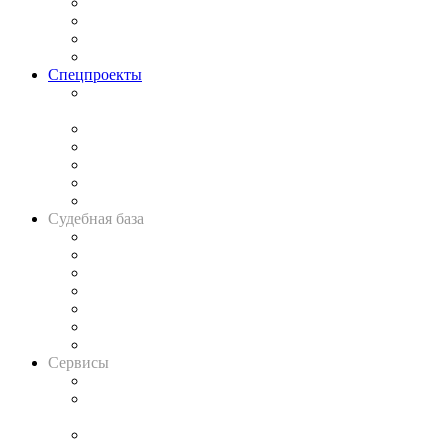
Исследования
Рынок юридических услуг
Юридическое сообщество
Важнейшие правовые темы в прессе
Спецпроекты
Подкаст «В здравом уме
и твёрдой памяти»
Legal Design
Банкротная панорама
Советы для литигаторов
Сговоры на торгах
Авто
Судебная база
Картотека арбитражных дел
Решения арбитражных судов
Календарь рассмотрения арбитражных дел
Досье судей
Информация о судах
RSS лента новостей
Вакансии для юристов
Сервисы
Справочно-правовая система
Casebook: мониторинг дел
и компаний
Caselook: поиск и анализ практики