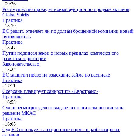
, 09:26
Росимущество проведет новый аукцион по продаже активов
Global Spirits
Практика
, 18:50
ВС решит, отвечает ли по долгам брошенной компании новый
руководитель
Практика
, 18:47
Путин подписал закон о новых правилах комплексного
развития территорий
Законодательство
, 18:24
ВС защитил право на взыскание займа по расписке
Практика
, 17:11
Сбербанк планирует банкротить «Евротранс»
Практика
, 16:53
Суд пересмотрит дело о выдаче исполнительного листа на
решение МКАС
Практика
, 16:05
Суд ЕС истолкует санкционные нормы о разблокировке
активов