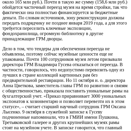
около 165 млн руб.). Почти в такую же сумму (158,6 млн руб.)
обойдется частичный переезд музея на время стройки, так что
фактически она полностью финансируется за бюджетные
деньги. По словам источников, зону реконструкции должны
передать подрядчику не позднее января 2019 года, а для этого
требуется переселить ключевые экспозиции,
фондохранилища, огромную библиотеку в другие
принадлежащие ГРМ дворцы.
Дело в том, что тендеры для обеспечения переезда не
объявлены, поэтому сейчас музейные ценности еще не
упакованы. Почти 100 сотрудников музея летом призывали
директора ГРМ Владимира Гусева отказаться от переезда. В
частности, говорилось, что недопустимо перевозить одну из
лучших в стране коллекций картинных рам без
предварительной реставрации. Но 11 октября и. о. директора
Анна Цветкова, заместитель главы ГРМ по развитию и связям
с общественностью, приказала поставить уникальные рамы на
бухгалтерский учет. «Приказ приравнивает 3000 уникальных
экспонатов к хозинвентарю и позволяет перевезти их в этом
статусе», – считает старший научный сотрудник ГРМ Оксана
Лысенко. 9 октября в служебной записке к Гусеву
подчиненные напоминали, что в ГМИИ имени Пушкина,
Третьяковской галерее и других крупнейших музеях рамы
стоят на музейном учете. В записке говорится, что главный