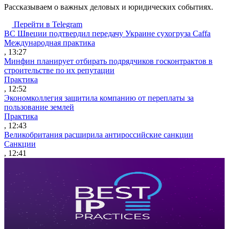
Рассказываем о важных деловых и юридических событиях.
Перейти в Telegram
ВС Швеции подтвердил передачу Украине сухогруза Caffa
Международная практика
, 13:27
Минфин планирует отбирать подрядчиков госконтрактов в
строительстве по их репутации
Практика
, 12:52
Экономколлегия защитила компанию от переплаты за
пользование землей
Практика
, 12:43
Великобритания расширила антироссийские санкции
Санкции
, 12:41