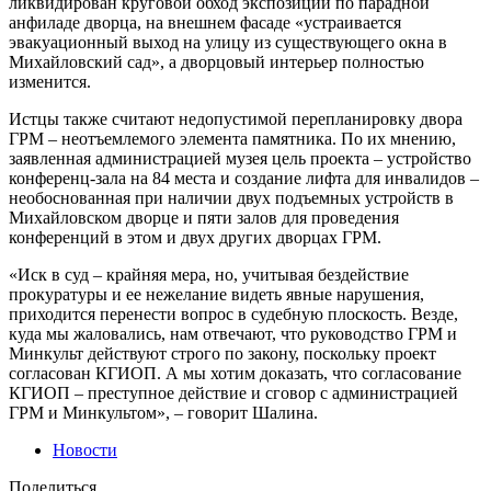
ликвидирован круговой обход экспозиции по парадной
анфиладе дворца, на внешнем фасаде «устраивается
эвакуационный выход на улицу из существующего окна в
Михайловский сад», а дворцовый интерьер полностью
изменится.
Истцы также считают недопустимой перепланировку двора
ГРМ – неотъемлемого элемента памятника. По их мнению,
заявленная администрацией музея цель проекта – устройство
конференц-зала на 84 места и создание лифта для инвалидов –
необоснованная при наличии двух подъемных устройств в
Михайловском дворце и пяти залов для проведения
конференций в этом и двух других дворцах ГРМ.
«Иск в суд – крайняя мера, но, учитывая бездействие
прокуратуры и ее нежелание видеть явные нарушения,
приходится перенести вопрос в судебную плоскость. Везде,
куда мы жаловались, нам отвечают, что руководство ГРМ и
Минкульт действуют строго по закону, поскольку проект
согласован КГИОП. А мы хотим доказать, что согласование
КГИОП – преступное действие и сговор с администрацией
ГРМ и Минкультом», – говорит Шалина.
Новости
Поделиться