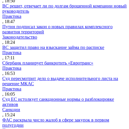
, 18:50
ВС решит, отвечает ли по долгам брошенной компании новый
руководитель
Практика
, 18:47
Путин подписал закон о новых правилах комплексного
развития территорий
Законодательство
, 18:24
ВС защитил право на взыскание займа по расписке
Практика
, 17:11
Сбербанк планирует банкротить «Евротранс»
Практика
, 16:53
Суд пересмотрит дело о выдаче исполнительного листа на
решение МКАС
Практика
, 16:05
Суд ЕС истолкует санкционные нормы о разблокировке
активов
Санкции
, 15:24
ФАС раскрыла число жалоб в сфере закупок в первом
полугодии