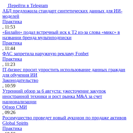
Перейти в Telegram
АБД предложила стандарт синтетических данных для ИИ-
моделей
Практика
, 11:53
«Билайн» подал встречный иск к Т2 из-за слова «микс» в
названии бренда мультиподписки
Практика
, 11:44
ФАС запретила наружную рекламу Fonbet
Практика
, 11:23
IT-бизнес просит упростить использование данных граждан
для обучения ИИ
Законодательство
, 10:59
Утренний обзор за 6 августа: ужесточение закупок
иностранной техники и рост рынка M&A за счет
национализации
Обзор СМИ
, 09:26
Росимущество проведет новый аукцион по продаже активов
Global Spirits
Практика