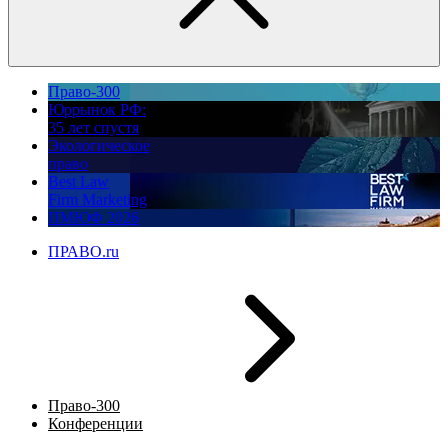
Право-300
Юррынок РФ:
35 лет спустя
Экологическое
право
Best Law
Firm Marketing
ПМЮФ 2026
ПРАВО.ru
Право-300
Конференции