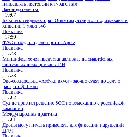
направлять претензии к турагентам
Законодательство
, 19:07
Бывшего гендиректора «Облкоммунэнерго» подозревают в
хищении 1 млрд руб.
Практика
, 17:59
ФАС возбудила дело против Apple
Практика
, 17:43
Минцифры хочет предустанавливать на смартфонах
системных помощников с ИИ
Практика
, 17:33
Экс-совладельца «Азбуки вкуса» заочно судят по делу о
растрате $11 млн
Практика
, 17:02
Суд не признал решение SCC по взысканию с российской
компании
Международная практика
, 17:01
Дроны могут начать применять для фиксации нарушений
ПДД
Практика