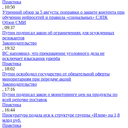
Практика
, 10:50
Утренний обзор за 5 августа: поправки о защите контента при
обучении нейросетей и правила «социальных» СЗПК
Обзор СМИ
, 09:37
Путин подписал закон об ограничениях для осужденных
релокантов
Законодательство
, 19:32
ВС напомнил, что прекращение уголовного дела не
исключает взыскания ущерба
Практика
, 18:02
Путин освободил государство от обязательной оферты
миноритариям при передаче акций
Законодательство
, 17:16
Путин подписал закон о мониторинге цен на продукты по
всей цепочке поставок
Практика
, 16:44
Прокуратура подала иск к структуре группы «Илим» на 1,8
млрд руб.
Практика