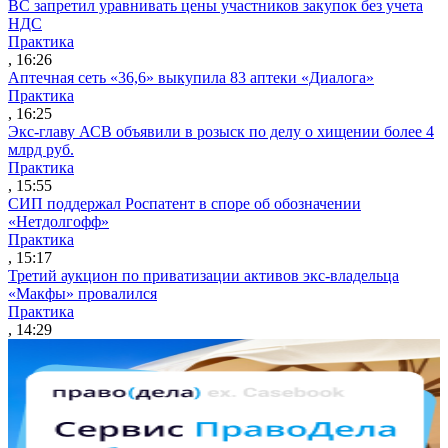
ВС запретил уравнивать цены участников закупок без учета
НДС
Практика
, 16:26
Аптечная сеть «36,6» выкупила 83 аптеки «Диалога»
Практика
, 16:25
Экс-главу АСВ объявили в розыск по делу о хищении более 4
млрд руб.
Практика
, 15:55
СИП поддержал Роспатент в споре об обозначении
«Нетдолгофф»
Практика
, 15:17
Третий аукцион по приватизации активов экс-владельца
«Макфы» провалился
Практика
, 14:29