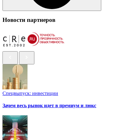
Новости партнеров
Спецвыпуск: инвестиции
Зачем весь рынок идет в премиум и люкс