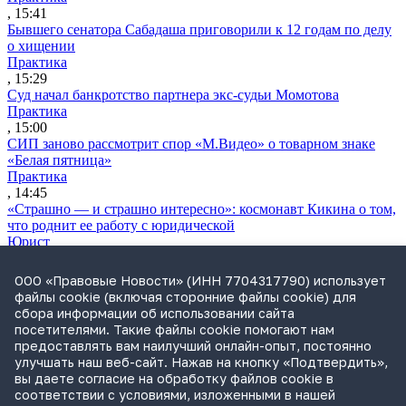
, 15:41
Бывшего сенатора Сабадаша приговорили к 12 годам по делу
о хищении
Практика
, 15:29
Суд начал банкротство партнера экс-судьи Момотова
Практика
, 15:00
СИП заново рассмотрит спор «М.Видео» о товарном знаке
«Белая пятница»
Практика
, 14:45
«Страшно — и страшно интересно»: космонавт Кикина о том,
что роднит ее работу с юридической
Юрист
, 14:32
Экс-акционер взыскивает 2 млрд руб. убытков из-за размытой
ООО «Правовые Новости» (ИНН 7704317790) использует
доли
файлы cookie (включая сторонние файлы cookie) для
Практика
сбора информации об использовании сайта
, 14:23
посетителями. Такие файлы cookie помогают нам
Минюст США поддержал доводы России в споре с Yukos
предоставлять вам наилучший онлайн-опыт, постоянно
Capital
улучшать наш веб-сайт. Нажав на кнопку «Подтвердить»,
Международная практика
вы даете согласие на обработку файлов cookie в
, 14:06
соответствии с условиями, изложенными в нашей