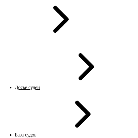
Досье судей
База судов