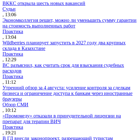
ВККС открыла шесть новых вакансий
Судьи
, 13:06
Экономколлегия решит, можно ли уменьшить сумму гарантии
на стоимость выполненных работ
Практика
, 13:04
Wildberries планирует запустить в 2027 году два крупных
склада в Казахстане
Практика
, 12:29
ВС разъяснил, как считать срок для взыскания судебных
расходов
Практика
, 11:12
Утренний обзор за 4 августа: усиление контроля за сделкам
бизнеса и ограничение доступа к банкам через иностранные
браузеры
Обзор СМИ
, 10:12
«Промомеду» отказали в принудительной лицензии на
препарат для терапии ВИЧ
Практика
, 19:21
В ГД внесли законопроект, разрешающий туристам