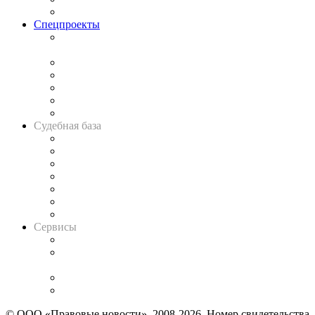
Важнейшие правовые темы в прессе
Спецпроекты
Подкаст «В здравом уме
и твёрдой памяти»
Legal Design
Банкротная панорама
Советы для литигаторов
Сговоры на торгах
Авто
Судебная база
Картотека арбитражных дел
Решения арбитражных судов
Календарь рассмотрения арбитражных дел
Досье судей
Информация о судах
RSS лента новостей
Вакансии для юристов
Сервисы
Справочно-правовая система
Casebook: мониторинг дел
и компаний
Caselook: поиск и анализ практики
CASE.ONE: управление юридической службой
© ООО «Правовые новости». 2008-2026.
Номер свидетельства