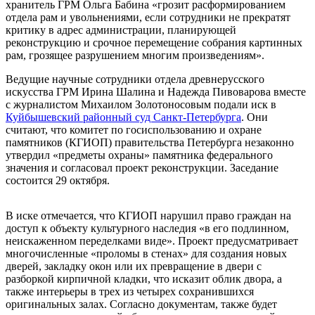
хранитель ГРМ Ольга Бабина «грозит расформированием
отдела рам и увольнениями, если сотрудники не прекратят
критику в адрес администрации, планирующей
реконструкцию и срочное перемещение собрания картинных
рам, грозящее разрушением многим произведениям».
Ведущие научные сотрудники отдела древнерусского
искусства ГРМ Ирина Шалина и Надежда Пивоварова вместе
с журналистом Михаилом Золотоносовым подали иск в
Куйбышевский районный суд Санкт-Петербурга
. Они
считают, что комитет по госиспользованию и охране
памятников (КГИОП) правительства Петербурга незаконно
утвердил «предметы охраны» памятника федерального
значения и согласовал проект реконструкции. Заседание
состоится 29 октября.
В иске отмечается, что КГИОП нарушил право граждан на
доступ к объекту культурного наследия «в его подлинном,
неискаженном переделками виде». Проект предусматривает
многочисленные «проломы в стенах» для создания новых
дверей, закладку окон или их превращение в двери с
разборкой кирпичной кладки, что исказит облик двора, а
также интерьеры в трех из четырех сохранившихся
оригинальных залах. Согласно документам, также будет