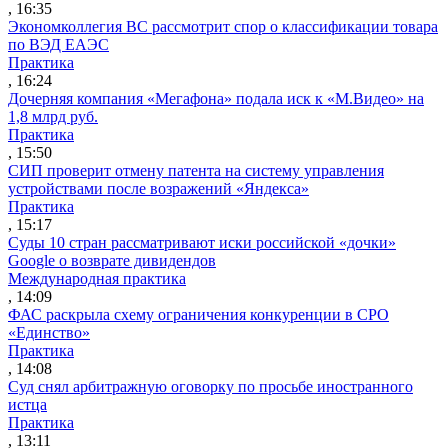
, 16:35
Экономколлегия ВС рассмотрит спор о классификации товара
по ВЭД ЕАЭС
Практика
, 16:24
Дочерняя компания «Мегафона» подала иск к «М.Видео» на
1,8 млрд руб.
Практика
, 15:50
СИП проверит отмену патента на систему управления
устройствами после возражений «Яндекса»
Практика
, 15:17
Суды 10 стран рассматривают иски российской «дочки»
Google о возврате дивидендов
Международная практика
, 14:09
ФАС раскрыла схему ограничения конкуренции в СРО
«Единство»
Практика
, 14:08
Суд снял арбитражную оговорку по просьбе иностранного
истца
Практика
, 13:11