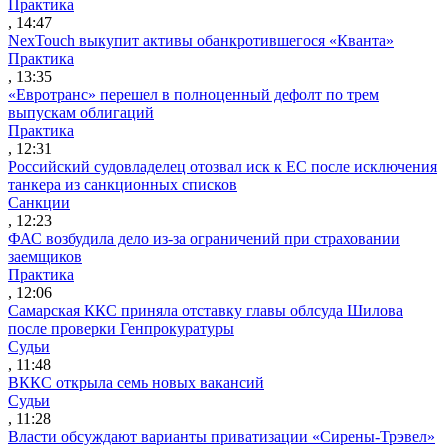
Практика
, 14:47
NexTouch выкупит активы обанкротившегося «Кванта»
Практика
, 13:35
«Евротранс» перешел в полноценный дефолт по трем
выпускам облигаций
Практика
, 12:31
Российский судовладелец отозвал иск к ЕС после исключения
танкера из санкционных списков
Санкции
, 12:23
ФАС возбудила дело из-за ограничений при страховании
заемщиков
Практика
, 12:06
Самарская ККС приняла отставку главы облсуда Шилова
после проверки Генпрокуратуры
Судьи
, 11:48
ВККС открыла семь новых вакансий
Судьи
, 11:28
Власти обсуждают варианты приватизации «Сирены-Трэвел»