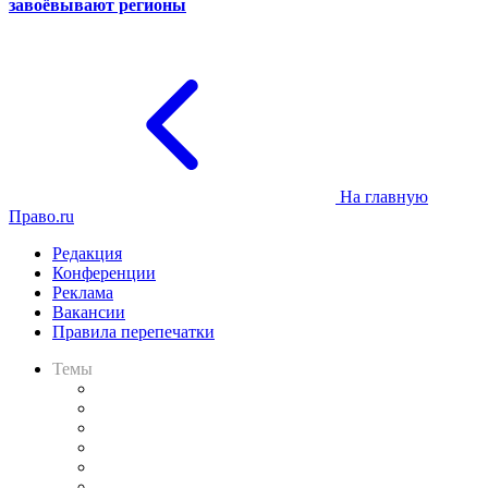
завоёвывают регионы
На главную
Право.ru
Редакция
Конференции
Реклама
Вакансии
Правила перепечатки
Темы
Практика
Законодательство
Процесс
Исследования
Рынок юридических услуг
Юридическое сообщество