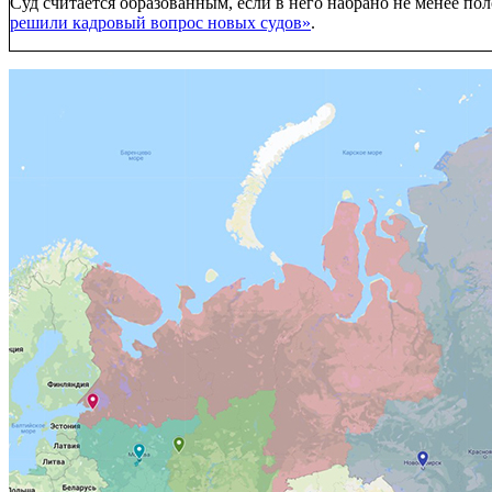
Суд считается образованным, если в него набрано не менее п
решили кадровый вопрос новых судов»
.