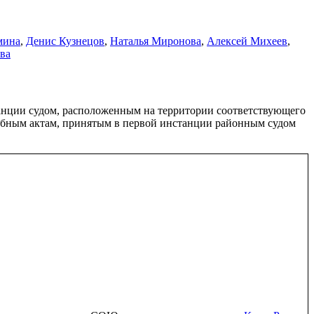
мина
,
Денис Кузнецов
,
Наталья Миронова
,
Алексей Михеев
,
ва
анции судом, расположенным на территории соответствующего
удебным актам, принятым в первой инстанции районным судом