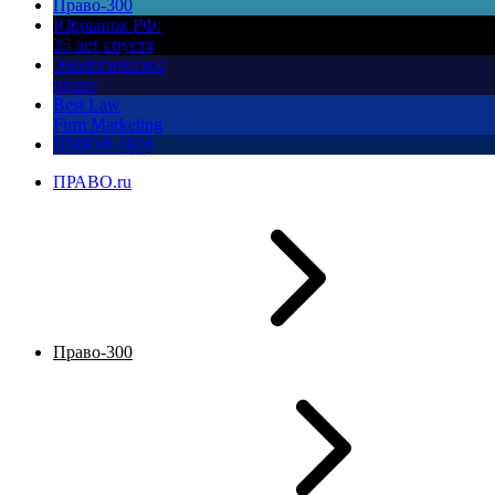
Право-300
Юррынок РФ:
35 лет спустя
Экологическое
право
Best Law
Firm Marketing
ПМЮФ 2026
ПРАВО.ru
Право-300