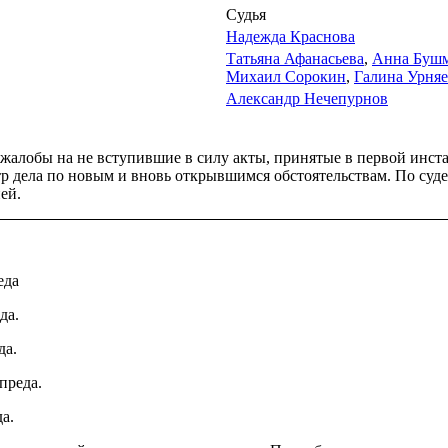
Судья
Надежда Краснова
Татьяна Афанасьева
,
Анна Буш
Михаил Сорокин
,
Галина Урняе
Александр Нечепурнов
жалобы на не вступившие в силу акты, принятые в первой инст
отр дела по новым и вновь открывшимся обстоятельствам. По с
ей.
еда
да.
да.
преда.
да.