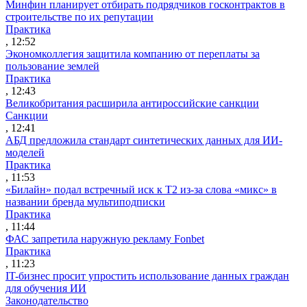
Минфин планирует отбирать подрядчиков госконтрактов в
строительстве по их репутации
Практика
, 12:52
Экономколлегия защитила компанию от переплаты за
пользование землей
Практика
, 12:43
Великобритания расширила антироссийские санкции
Санкции
, 12:41
АБД предложила стандарт синтетических данных для ИИ-
моделей
Практика
, 11:53
«Билайн» подал встречный иск к Т2 из-за слова «микс» в
названии бренда мультиподписки
Практика
, 11:44
ФАС запретила наружную рекламу Fonbet
Практика
, 11:23
IT-бизнес просит упростить использование данных граждан
для обучения ИИ
Законодательство