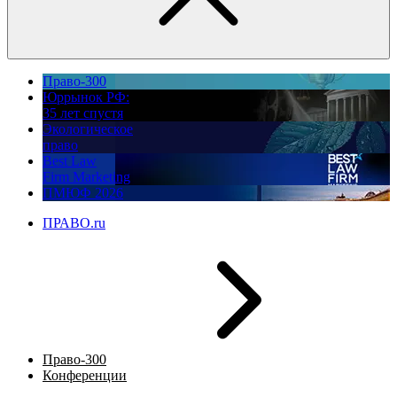
Право-300
Юррынок РФ:
35 лет спустя
Экологическое
право
Best Law
Firm Marketing
ПМЮФ 2026
ПРАВО.ru
Право-300
Конференции