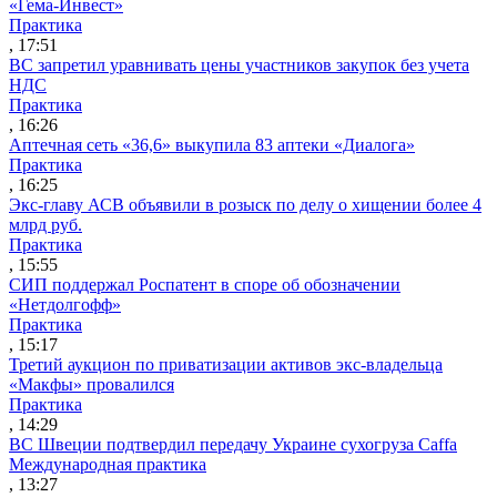
«Гема-Инвест»
Практика
, 17:51
ВС запретил уравнивать цены участников закупок без учета
НДС
Практика
, 16:26
Аптечная сеть «36,6» выкупила 83 аптеки «Диалога»
Практика
, 16:25
Экс-главу АСВ объявили в розыск по делу о хищении более 4
млрд руб.
Практика
, 15:55
СИП поддержал Роспатент в споре об обозначении
«Нетдолгофф»
Практика
, 15:17
Третий аукцион по приватизации активов экс-владельца
«Макфы» провалился
Практика
, 14:29
ВС Швеции подтвердил передачу Украине сухогруза Caffa
Международная практика
, 13:27