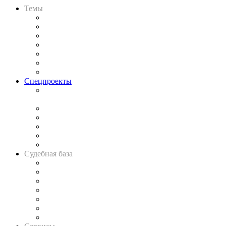
Темы
Практика
Законодательство
Процесс
Исследования
Рынок юридических услуг
Юридическое сообщество
Важнейшие правовые темы в прессе
Спецпроекты
Подкаст «В здравом уме
и твёрдой памяти»
Legal Design
Банкротная панорама
Советы для литигаторов
Сговоры на торгах
Авто
Судебная база
Картотека арбитражных дел
Решения арбитражных судов
Календарь рассмотрения арбитражных дел
Досье судей
Информация о судах
RSS лента новостей
Вакансии для юристов