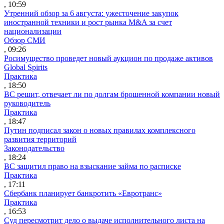
, 10:59
Утренний обзор за 6 августа: ужесточение закупок
иностранной техники и рост рынка M&A за счет
национализации
Обзор СМИ
, 09:26
Росимущество проведет новый аукцион по продаже активов
Global Spirits
Практика
, 18:50
ВС решит, отвечает ли по долгам брошенной компании новый
руководитель
Практика
, 18:47
Путин подписал закон о новых правилах комплексного
развития территорий
Законодательство
, 18:24
ВС защитил право на взыскание займа по расписке
Практика
, 17:11
Сбербанк планирует банкротить «Евротранс»
Практика
, 16:53
Суд пересмотрит дело о выдаче исполнительного листа на