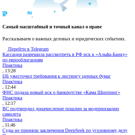
Cамый масштабный и точный канал о праве
Рассказываем о важных деловых и юридических событиях.
Перейти в Telegram
Кассация разрешила рассмотреть в РФ иск к «Альфа-Банку»
по еврооблигациям
Практика
, 13:28
ЦБ ужесточил требования к листингу ценных бумаг
Практика
, 12:44
ФНС подала новый иск о банкротстве «Кама Шиппинг»
Практика
, 12:17
ВС подтвердил доначисление пошлин за модернизацию
самолета
Практика
, 11:46
Суды не приняли заключения DeepSeek по уголовному делу