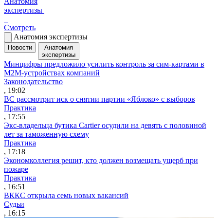
Анатомия
экспертизы
Смотреть
Анатомия экспертизы
Новости
Анатомия
экспертизы
Минцифры предложило усилить контроль за сим-картами в
M2M-устройствах компаний
Законодательство
, 19:02
ВС рассмотрит иск о снятии партии «Яблоко» с выборов
Практика
, 17:55
Экс-владельца бутика Cartier осудили на девять с половиной
лет за таможенную схему
Практика
, 17:18
Экономколлегия решит, кто должен возмещать ущерб при
пожаре
Практика
, 16:51
ВККС открыла семь новых вакансий
Судьи
, 16:15