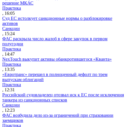
решение МКАС
Практика
, 16:05
Суд ЕС истолкует санкционные нормы о разблокировке
активов
Санкции
, 15:24
ФАС раскрыла число жалоб в сфере закупок в первом
полугодии
Практика
, 14:47
NexTouch выкупит активы обанкротившегося «Кванта»
Практика
, 13:35
«Евротранс» перешел в полноценный дефолт по трем
выпускам облигаций
Практика
, 12:31
Российский судовладелец отозвал иск к ЕС после исключения
танкера из санкционных списков
Санкции
, 12:23
ФАС возбудила дело из-за ограничений при страховании
заемщиков
Практика