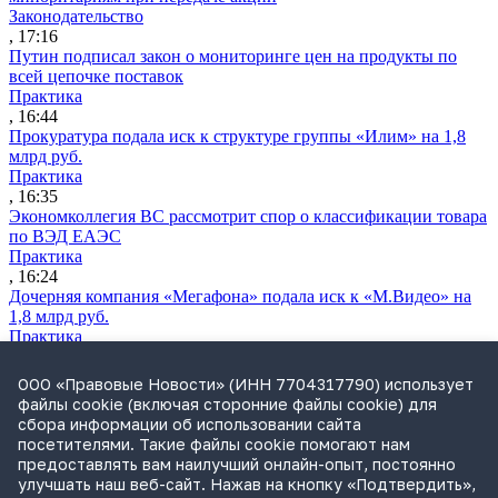
Законодательство
, 17:16
Путин подписал закон о мониторинге цен на продукты по
всей цепочке поставок
Практика
, 16:44
Прокуратура подала иск к структуре группы «Илим» на 1,8
млрд руб.
Практика
, 16:35
Экономколлегия ВС рассмотрит спор о классификации товара
по ВЭД ЕАЭС
Практика
, 16:24
Дочерняя компания «Мегафона» подала иск к «М.Видео» на
1,8 млрд руб.
Практика
, 15:50
СИП проверит отмену патента на систему управления
ООО «Правовые Новости» (ИНН 7704317790) использует
устройствами после возражений «Яндекса»
файлы cookie (включая сторонние файлы cookie) для
Практика
сбора информации об использовании сайта
, 15:17
посетителями. Такие файлы cookie помогают нам
Суды 10 стран рассматривают иски российской «дочки»
предоставлять вам наилучший онлайн-опыт, постоянно
Google о возврате дивидендов
улучшать наш веб-сайт. Нажав на кнопку «Подтвердить»,
Международная практика