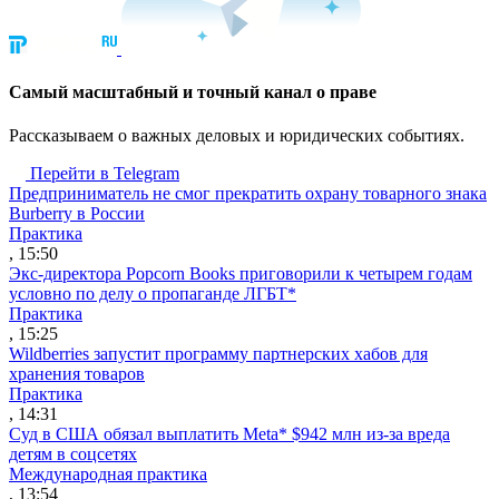
Cамый масштабный и точный канал о праве
Рассказываем о важных деловых и юридических событиях.
Перейти в Telegram
Предприниматель не смог прекратить охрану товарного знака
Burberry в России
Практика
, 15:50
Экс-директора Popcorn Books приговорили к четырем годам
условно по делу о пропаганде ЛГБТ*
Практика
, 15:25
Wildberries запустит программу партнерских хабов для
хранения товаров
Практика
, 14:31
Суд в США обязал выплатить Meta* $942 млн из-за вреда
детям в соцсетях
Международная практика
, 13:54