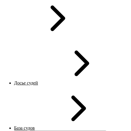
Досье судей
База судов