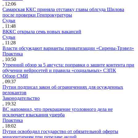
, 12:06
Самарская ККС приняла отставку главы облсуда Шилова
после проверки Генпрокуратуры
Судьи
, 11:48
ВККС открыла семь новых вакансий
Судьи
, 11:28
Власти обсуждают варианты приватизации «Сирены-Трэвел»
Практика
, 10:50
Утренний обзор за 5 августа: поправки о защите контента при
обучении нейросетей и правила «социальных» СЗПК
Обзор СМИ
, 09:37
Путин подписал закон об ограничениях для осужденных
релокантов
Законодательство
, 19:32
ВС напомнил, что прекращение уголовного дела не
исключает взыскания ущерба
Практика
, 18:02
Путин освободил государство от обязательной оферты
миноритариям при передаче акций