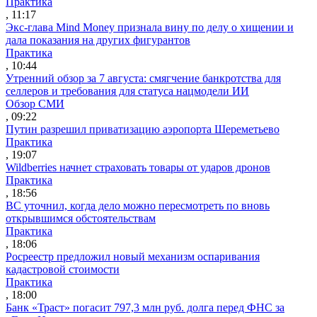
Практика
, 11:17
Экс-глава Mind Money признала вину по делу о хищении и
дала показания на других фигурантов
Практика
, 10:44
Утренний обзор за 7 августа: смягчение банкротства для
селлеров и требования для статуса нацмодели ИИ
Обзор СМИ
, 09:22
Путин разрешил приватизацию аэропорта Шереметьево
Практика
, 19:07
Wildberries начнет страховать товары от ударов дронов
Практика
, 18:56
ВС уточнил, когда дело можно пересмотреть по вновь
открывшимся обстоятельствам
Практика
, 18:06
Росреестр предложил новый механизм оспаривания
кадастровой стоимости
Практика
, 18:00
Банк «Траст» погасит 797,3 млн руб. долга перед ФНС за