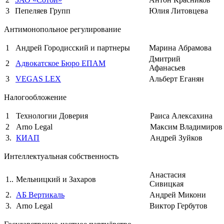
3
Пепеляев Групп
Юлия Литовцева
Антимонопольное регулирование
1
Андрей Городисский и партнеры
Марина Абрамова
Дмитрий
2
Адвокатское Бюро ЕПАМ
Афанасьев
3
VEGAS LEX
Альберт Еганян
Налогообложение
1
Технологии Доверия
Раиса Алексахина
2
Arno Legal
Максим Владимиров
3.
КИАП
Андрей Зуйков
Интеллектуальная собственность
Анастасия
1..
Мельницкий и Захаров
Сивицкая
2.
АБ Вертикаль
Андрей Микони
3.
Arno Legal
Виктор Гербутов