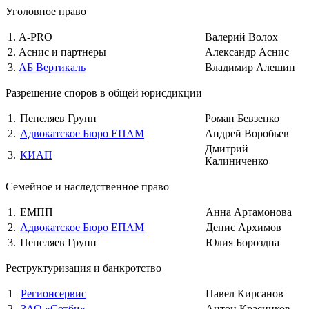
Уголовное право
1.
A-PRO
Валерий Волох
2.
Аснис и партнеры
Александр Аснис
3.
АБ Вертикаль
Владимир Алешин
Разрешение споров в общей юрисдикции
1.
Пепеляев Групп
Роман Бевзенко
2.
Адвокатское Бюро ЕПАМ
Андрей Воробьев
Дмитрий
3.
КИАП
Калиниченко
Семейное и наследственное право
1.
ЕМПП
Анна Артамонова
2.
Адвокатское Бюро ЕПАМ
Денис Архимов
3.
Пепеляев Групп
Юлия Бороздна
Реструктуризация и банкротство
1
Регионсервис
Павел Кирсанов
2
ЗАО «Сотби»
Антон Красников