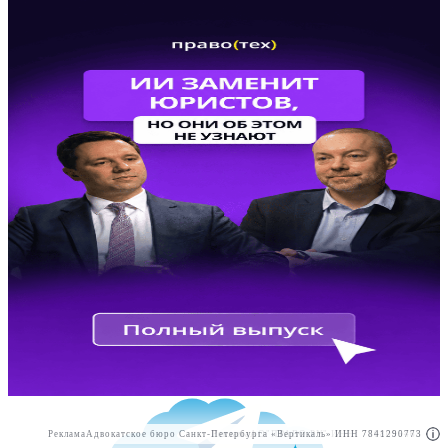
Реклама
Адвокатское бюро Санкт-Петербурга «Вертикаль» ИНН 7841290773
Реклама
АО"ПРАВО.РУ" ИНН: 7708095468