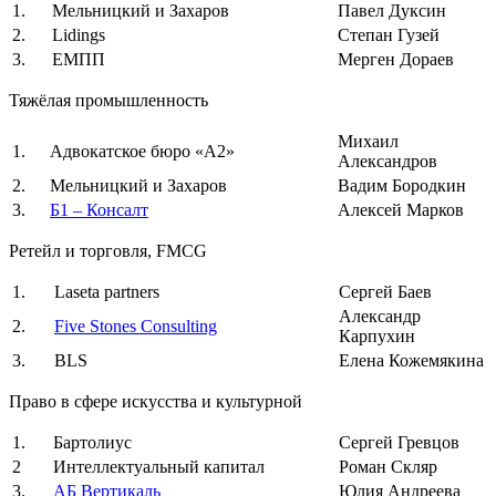
1.
Мельницкий и Захаров
Павел Дуксин
2.
Lidings
Степан Гузей
3.
ЕМПП
Мерген Дораев
Тяжёлая промышленность
Михаил
1.
Адвокатское бюро «А2»
Александров
2.
Мельницкий и Захаров
Вадим Бородкин
3.
Б1 – Консалт
Алексей Марков
Ретейл и торговля, FMCG
1.
Laseta partners
Сергей Баев
Александр
2.
Five Stones Consulting
Карпухин
3.
BLS
Елена Кожемякина
Право в сфере искусства и культурной
1.
Бартолиус
Сергей Гревцов
2
Интеллектуальный капитал
Роман Скляр
3.
АБ Вертикаль
Юлия Андреева