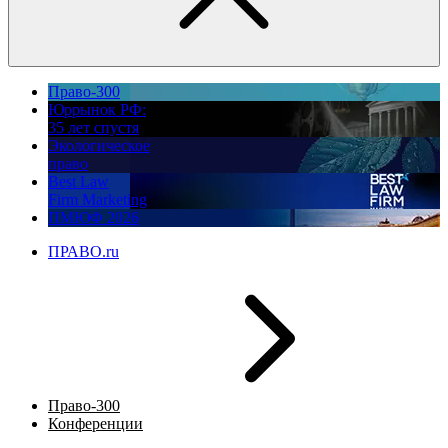
Право-300
Юррынок РФ:
35 лет спустя
Экологическое
право
Best Law
Firm Marketing
ПМЮФ 2026
ПРАВО.ru
Право-300
Конференции