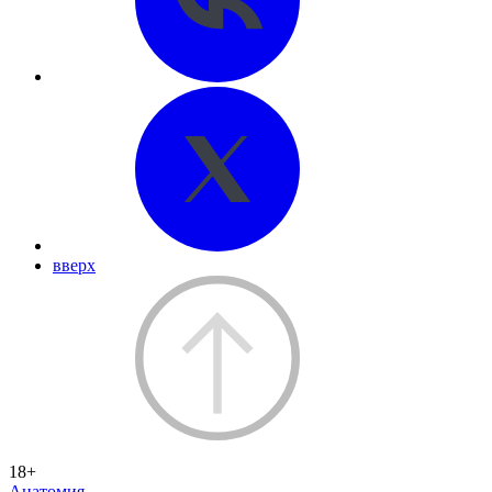
вверх
18+
Анатомия