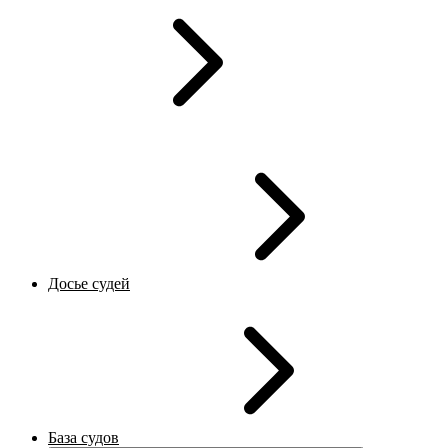
Досье судей
База судов