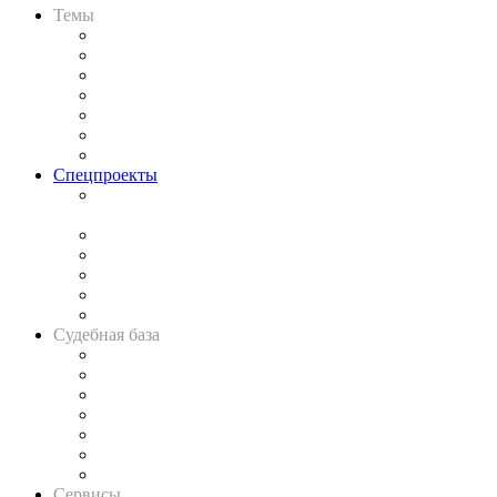
Темы
Практика
Законодательство
Процесс
Исследования
Рынок юридических услуг
Юридическое сообщество
Важнейшие правовые темы в прессе
Спецпроекты
Подкаст «В здравом уме
и твёрдой памяти»
Legal Design
Банкротная панорама
Советы для литигаторов
Сговоры на торгах
Авто
Судебная база
Картотека арбитражных дел
Решения арбитражных судов
Календарь рассмотрения арбитражных дел
Досье судей
Информация о судах
RSS лента новостей
Вакансии для юристов
Сервисы