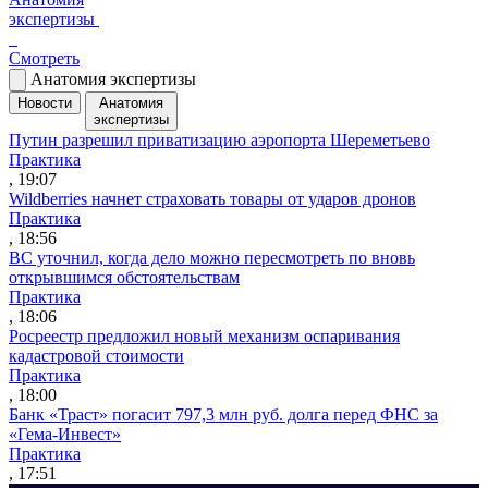
экспертизы
Смотреть
Анатомия экспертизы
Новости
Анатомия
экспертизы
Путин разрешил приватизацию аэропорта Шереметьево
Практика
, 19:07
Wildberries начнет страховать товары от ударов дронов
Практика
, 18:56
ВС уточнил, когда дело можно пересмотреть по вновь
открывшимся обстоятельствам
Практика
, 18:06
Росреестр предложил новый механизм оспаривания
кадастровой стоимости
Практика
, 18:00
Банк «Траст» погасит 797,3 млн руб. долга перед ФНС за
«Гема-Инвест»
Практика
, 17:51