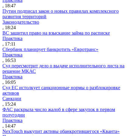
Практика
, 18:47
Путин подписал закон о новых правилах комплексного
развития территорий
Законодательство
, 18:24
ВС защитил право на взыскание займа по расписке
Практика
, 17:11
Сбербанк планирует банкротить «Евротранс»
Практика
, 16:53
Суд пересмотрит дело о выдаче исполнительного листа на
решение МКАС
Практика
, 16:05
Суд ЕС истолкует санкционные нормы о разблокировке
активов
Санкции
, 15:24
ФАС раскрыла число жалоб в сфере закупок в первом
полугодии
Практика
, 14:47
NexTouch выкупит активы обанкротившегося «Кванта»