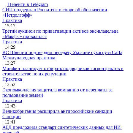
Перейти в Telegram
СИП поддержал Роспатент в споре об обозначении
«Нетдолгофф»
Практика
, 15:17
Третий аукцион по приватизации активов экс-владельца
«Макфы» провалился
Практика
, 14:29
ВС Швеции подтвердил передачу Украине сухогруза Caffa
Международная практика
, 13:27
Минфин планирует отбирать подрядчиков госконтрактов в
строительстве по их репутации
Практика
, 12:52
Экономколлегия защитила компанию от переплаты за
пользование землей
Практика
, 12:43
Великобритания расширила антироссийские санкции
Санкции
, 12:41
АБД предложила стандарт синтетических данных для ИИ-
моделей