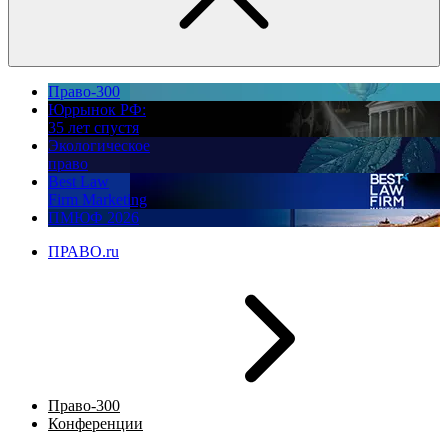
Право-300
Юррынок РФ:
35 лет спустя
Экологическое
право
Best Law
Firm Marketing
ПМЮФ 2026
ПРАВО.ru
Право-300
Конференции