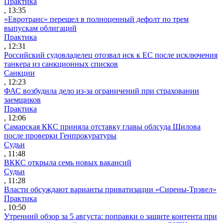
Практика
, 13:35
«Евротранс» перешел в полноценный дефолт по трем
выпускам облигаций
Практика
, 12:31
Российский судовладелец отозвал иск к ЕС после исключения
танкера из санкционных списков
Санкции
, 12:23
ФАС возбудила дело из-за ограничений при страховании
заемщиков
Практика
, 12:06
Самарская ККС приняла отставку главы облсуда Шилова
после проверки Генпрокуратуры
Судьи
, 11:48
ВККС открыла семь новых вакансий
Судьи
, 11:28
Власти обсуждают варианты приватизации «Сирены-Трэвел»
Практика
, 10:50
Утренний обзор за 5 августа: поправки о защите контента при