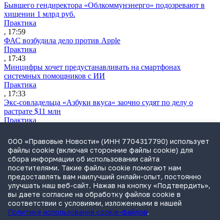
Бывшего гендиректора «Облкоммунэнерго» подозревают в
хищении 1 млрд руб.
Практика
, 17:59
ФАС возбудила дело против Apple
Практика
, 17:43
Минцифры хочет предустанавливать на смартфонах
системных помощников с ИИ
Практика
, 17:33
Экс-совладельца «Азбуки вкуса» заочно судят по делу о
растрате $11 млн
Практика
, 17:02
Суд не признал решение SCC по взысканию с российской
ООО «Правовые Новости» (ИНН 7704317790) использует
компании
файлы cookie (включая сторонние файлы cookie) для
Международная практика
сбора информации об использовании сайта
, 17:01
посетителями. Такие файлы cookie помогают нам
Дроны могут начать применять для фиксации нарушений
предоставлять вам наилучший онлайн-опыт, постоянно
ПДД
улучшать наш веб-сайт. Нажав на кнопку «Подтвердить»,
Практика
вы даете согласие на обработку файлов cookie в
, 15:41
соответствии с условиями, изложенными в нашей
Политике использования cookie-файлов
.