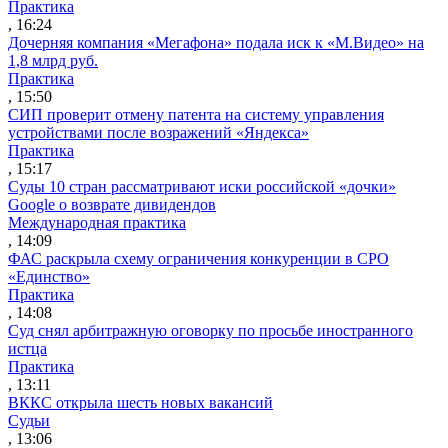
Практика
, 16:24
Дочерняя компания «Мегафона» подала иск к «М.Видео» на
1,8 млрд руб.
Практика
, 15:50
СИП проверит отмену патента на систему управления
устройствами после возражений «Яндекса»
Практика
, 15:17
Суды 10 стран рассматривают иски российской «дочки»
Google о возврате дивидендов
Международная практика
, 14:09
ФАС раскрыла схему ограничения конкуренции в СРО
«Единство»
Практика
, 14:08
Суд снял арбитражную оговорку по просьбе иностранного
истца
Практика
, 13:11
ВККС открыла шесть новых вакансий
Судьи
, 13:06