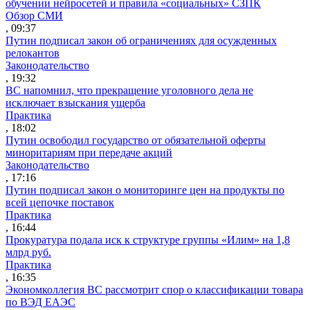
обучении нейросетей и правила «социальных» СЗПК
Обзор СМИ
, 09:37
Путин подписал закон об ограничениях для осужденных
релокантов
Законодательство
, 19:32
ВС напомнил, что прекращение уголовного дела не
исключает взыскания ущерба
Практика
, 18:02
Путин освободил государство от обязательной оферты
миноритариям при передаче акций
Законодательство
, 17:16
Путин подписал закон о мониторинге цен на продукты по
всей цепочке поставок
Практика
, 16:44
Прокуратура подала иск к структуре группы «Илим» на 1,8
млрд руб.
Практика
, 16:35
Экономколлегия ВС рассмотрит спор о классификации товара
по ВЭД ЕАЭС