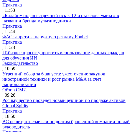
Практика
, 11:53
«Билайн» подал встречный иск к Т2 из-за слова «микс» в
названии бренда мультиподписки
Практика
, 11:44
ФАС запретила наружную рекламу Fonbet
Практика
, 11:23
IT-бизнес просит упростить использование данных граждан
для обучения ИИ
Законодательство
, 10:59
Утренний обзор за 6 августа: ужесточение закупок
иностранной техники и рост рынка M&A за счет
национализации
Обзор СМИ
, 09:26
Росимущество проведет новый аукцион по продаже активов
Global Spirits
Практика
, 18:50
ВС решит, отвечает ли по долгам брошенной компании новый
руководитель