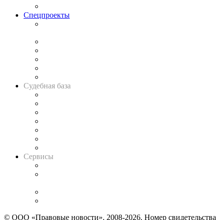
Важнейшие правовые темы в прессе
Спецпроекты
Подкаст «В здравом уме
и твёрдой памяти»
Legal Design
Банкротная панорама
Советы для литигаторов
Сговоры на торгах
Авто
Судебная база
Картотека арбитражных дел
Решения арбитражных судов
Календарь рассмотрения арбитражных дел
Досье судей
Информация о судах
RSS лента новостей
Вакансии для юристов
Сервисы
Справочно-правовая система
Casebook: мониторинг дел
и компаний
Caselook: поиск и анализ практики
CASE.ONE: управление юридической службой
© ООО «Правовые новости». 2008-2026.
Номер свидетельства