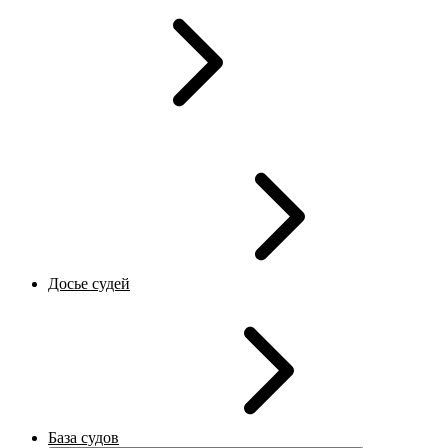
Досье судей
База судов