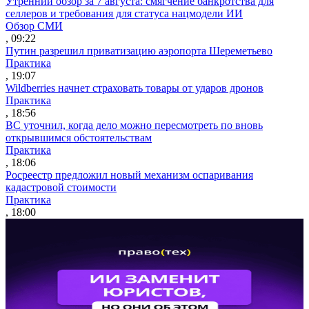
Утренний обзор за 7 августа: смягчение банкротства для
селлеров и требования для статуса нацмодели ИИ
Обзор СМИ
, 09:22
Путин разрешил приватизацию аэропорта Шереметьево
Практика
, 19:07
Wildberries начнет страховать товары от ударов дронов
Практика
, 18:56
ВС уточнил, когда дело можно пересмотреть по вновь
открывшимся обстоятельствам
Практика
, 18:06
Росреестр предложил новый механизм оспаривания
кадастровой стоимости
Практика
, 18:00