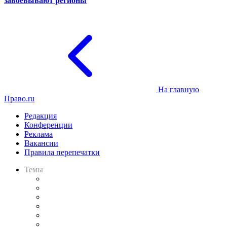
завоёвывают регионы
На главную
Право.ru
Редакция
Конференции
Реклама
Вакансии
Правила перепечатки
Темы
Практика
Законодательство
Процесс
Исследования
Рынок юридических услуг
Юридическое сообщество