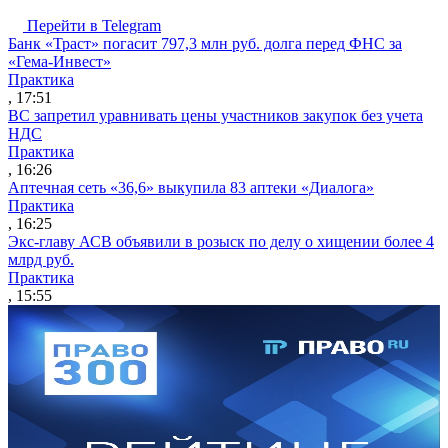
Перейти в Telegram
Банк «Траст» погасит 797,3 млн руб. долга перед ФНС за
«Гема-Инвест»
Практика
, 17:51
ВС запретил уравнивать цены участников закупок без учета
НДС
Практика
, 16:26
Аптечная сеть «36,6» выкупила 83 аптеки «Диалога»
Практика
, 16:25
Экс-главу АСВ объявили в розыск по делу о хищении более 4
млрд руб.
Практика
, 15:55