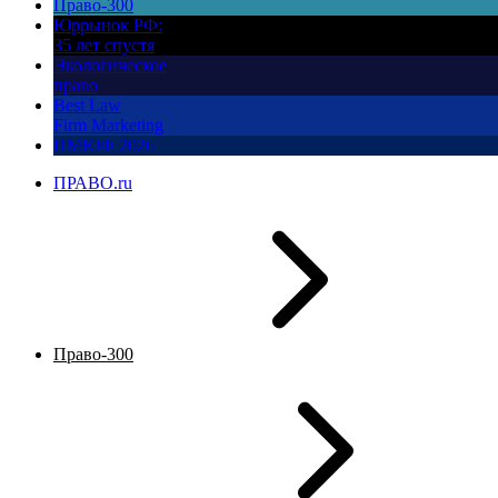
Право-300
Юррынок РФ:
35 лет спустя
Экологическое
право
Best Law
Firm Marketing
ПМЮФ 2026
ПРАВО.ru
Право-300