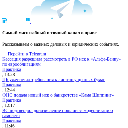
Cамый масштабный и точный канал о праве
Рассказываем о важных деловых и юридических событиях.
Перейти в Telegram
Кассация разрешила рассмотреть в РФ иск к «Альфа-Банку»
по еврооблигациям
Практика
, 13:28
ЦБ ужесточил требования к листингу ценных бумаг
Практика
, 12:44
ФНС подала новый иск о банкротстве «Кама Шиппинг»
Практика
, 12:17
ВС подтвердил доначисление пошлин за модернизацию
самолета
Практика
, 11:46