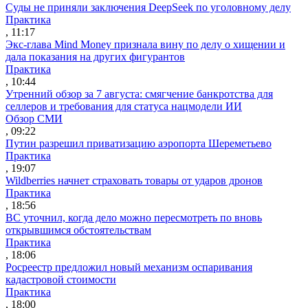
Суды не приняли заключения DeepSeek по уголовному делу
Практика
, 11:17
Экс-глава Mind Money признала вину по делу о хищении и
дала показания на других фигурантов
Практика
, 10:44
Утренний обзор за 7 августа: смягчение банкротства для
селлеров и требования для статуса нацмодели ИИ
Обзор СМИ
, 09:22
Путин разрешил приватизацию аэропорта Шереметьево
Практика
, 19:07
Wildberries начнет страховать товары от ударов дронов
Практика
, 18:56
ВС уточнил, когда дело можно пересмотреть по вновь
открывшимся обстоятельствам
Практика
, 18:06
Росреестр предложил новый механизм оспаривания
кадастровой стоимости
Практика
, 18:00