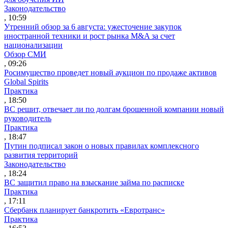
Законодательство
, 10:59
Утренний обзор за 6 августа: ужесточение закупок
иностранной техники и рост рынка M&A за счет
национализации
Обзор СМИ
, 09:26
Росимущество проведет новый аукцион по продаже активов
Global Spirits
Практика
, 18:50
ВС решит, отвечает ли по долгам брошенной компании новый
руководитель
Практика
, 18:47
Путин подписал закон о новых правилах комплексного
развития территорий
Законодательство
, 18:24
ВС защитил право на взыскание займа по расписке
Практика
, 17:11
Сбербанк планирует банкротить «Евротранс»
Практика