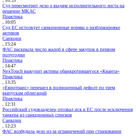
, 16:53
Суд пересмотрит дело о выдаче исполнительного листа на
решение МКАС
Практика
, 16:05
Суд ЕС истолкует санкционные нормы о разблокировке
активов
Санкции
, 15:24
ФАС раскрыла число жалоб в сфере закупок в первом
полугодии
Практика
, 14:47
NexTouch выкупит активы обанкротившегося «Кванта»
Практика
, 13:35
«Евротранс» перешел в полноценный дефолт по трем
выпускам облигаций
Практика
, 12:31
Российский судовладелец отозвал иск к ЕС после исключения
танкера из санкционных списков
Санкции
, 12:23
ФАС возбудила дело из-за ограничений при страховании