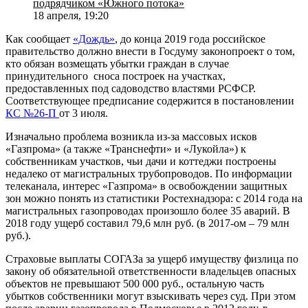
подрядчиком «Южного потока»
18 апреля, 19:20
Как сообщает
«Дождь»
, до конца 2019 года российское
правительство должно внести в Госдуму законопроект о том,
кто обязан возмещать убытки граждан в случае
принудительного сноса построек на участках,
предоставленных под садоводство властями РСФСР.
Соответствующее предписание содержится в постановлении
КС №26-П
от 3 июля.
Изначально проблема возникла из-за массовых исков
«Газпрома» (а также «Транснефти» и «Лукойла») к
собственникам участков, чьи дачи и коттеджи построены
недалеко от магистральных трубопроводов. По информации
телеканала, интерес «Газпрома» в освобождении защитных
зон можно понять из статистики Ростехнадзора: с 2014 года на
магистральных газопроводах произошло более 35 аварий. В
2018 году ущерб составил 79,6 млн руб. (в 2017-ом – 79 млн
руб.).
Страховые выплаты СОГАЗа за ущерб имуществу физлица по
закону об обязательной ответственности владельцев опасных
объектов не превышают 500 000 руб., остальную часть
убытков собственники могут взыскивать через суд. При этом