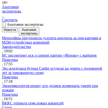
18+
Анатомия
экспертизы
Смотреть
Анатомия экспертизы
Новости
Анатомия
экспертизы
Минцифры предложило усилить контроль за сим-картами в
M2M-устройствах компаний
Законодательство
, 19:02
ВС рассмотрит иск о снятии партии «Яблоко» с выборов
Практика
, 17:55
Экс-владельца бутика Cartier осудили на девять с половиной
лет за таможенную схему
Практика
, 17:18
Экономколлегия решит, кто должен возмещать ущерб при
пожаре
Практика
, 16:51
ВККС открыла семь новых вакансий
Судьи