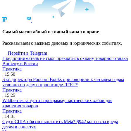
Cамый масштабный и точный канал о праве
Рассказываем о важных деловых и юридических событиях.
Перейти в Telegram
Предприниматель не смог прекратить охрану товарного знака
Burberry в России
Практика
, 15:50
Экс-директора Popcorn Books приговорили к четырем годам
условно по делу о пропаганде ЛГБТ*
Практика
, 15:25
Wildberries запустит программу партнерских хабов для
хранения товаров
Практика
, 14:31
Суд в США обязал выплатить Meta* $942 млн из-за вреда
детям в соцсетях