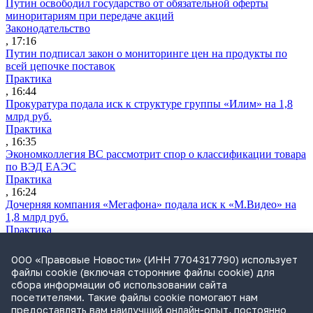
Путин освободил государство от обязательной оферты
миноритариям при передаче акций
Законодательство
, 17:16
Путин подписал закон о мониторинге цен на продукты по
всей цепочке поставок
Практика
, 16:44
Прокуратура подала иск к структуре группы «Илим» на 1,8
млрд руб.
Практика
, 16:35
Экономколлегия ВС рассмотрит спор о классификации товара
по ВЭД ЕАЭС
Практика
, 16:24
Дочерняя компания «Мегафона» подала иск к «М.Видео» на
1,8 млрд руб.
Практика
, 15:50
СИП проверит отмену патента на систему управления
ООО «Правовые Новости» (ИНН 7704317790) использует
устройствами после возражений «Яндекса»
файлы cookie (включая сторонние файлы cookie) для
Практика
сбора информации об использовании сайта
, 15:17
посетителями. Такие файлы cookie помогают нам
Суды 10 стран рассматривают иски российской «дочки»
предоставлять вам наилучший онлайн-опыт, постоянно