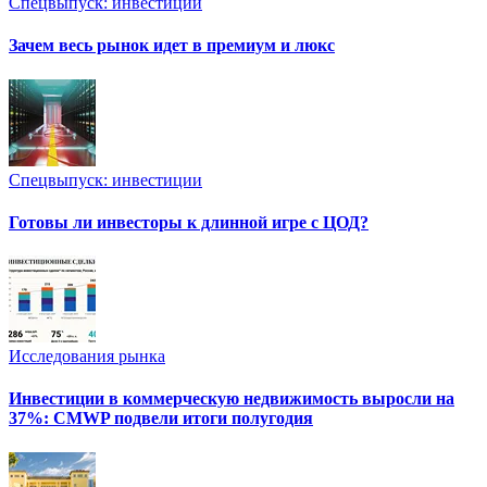
Спецвыпуск: инвестиции
Зачем весь рынок идет в премиум и люкс
Спецвыпуск: инвестиции
Готовы ли инвесторы к длинной игре с ЦОД?
Исследования рынка
Инвестиции в коммерческую недвижимость выросли на
37%: CMWP подвели итоги полугодия