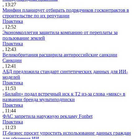
, 13:27
Минфин планирует отбирать подрядчиков госконтрактов в
строительстве по их репутации
Практика
, 12:52
Экономколлегия защитила компанию от переплаты за
пользование землей
Практика
, 12:43
Великобритания расширила антироссийские санкции
Санкции
, 12:41
АБД предложила стандарт синтетических данных для ИИ-
моделей
Практика
, 11:53
«Билайн» подал встречный иск к Т2 из-за слова «микс» в
названии бренда мультиподписки
Практика
, 11:44
ФАС запретила наружную рекламу Fonbet
Практика
, 11:23
IT-бизнес просит упростить использование данных граждан
для обучения ИИ