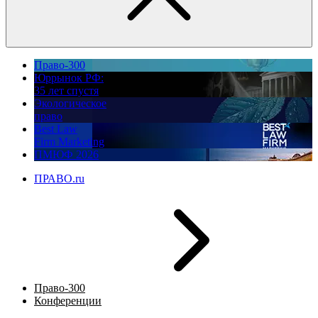
Право-300
Юррынок РФ:
35 лет спустя
Экологическое
право
Best Law
Firm Marketing
ПМЮФ 2026
ПРАВО.ru
Право-300
Конференции