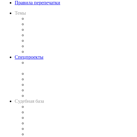
Правила перепечатки
Темы
Практика
Законодательство
Процесс
Исследования
Рынок юридических услуг
Юридическое сообщество
Важнейшие правовые темы в прессе
Спецпроекты
Подкаст «В здравом уме
и твёрдой памяти»
Legal Design
Банкротная панорама
Советы для литигаторов
Сговоры на торгах
Авто
Судебная база
Картотека арбитражных дел
Решения арбитражных судов
Календарь рассмотрения арбитражных дел
Досье судей
Информация о судах
RSS лента новостей