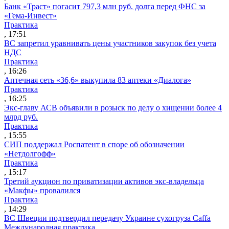
Банк «Траст» погасит 797,3 млн руб. долга перед ФНС за
«Гема-Инвест»
Практика
, 17:51
ВС запретил уравнивать цены участников закупок без учета
НДС
Практика
, 16:26
Аптечная сеть «36,6» выкупила 83 аптеки «Диалога»
Практика
, 16:25
Экс-главу АСВ объявили в розыск по делу о хищении более 4
млрд руб.
Практика
, 15:55
СИП поддержал Роспатент в споре об обозначении
«Нетдолгофф»
Практика
, 15:17
Третий аукцион по приватизации активов экс-владельца
«Макфы» провалился
Практика
, 14:29
ВС Швеции подтвердил передачу Украине сухогруза Caffa
Международная практика