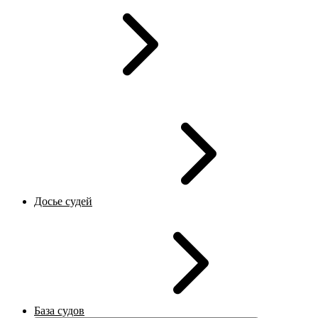
Досье судей
База судов