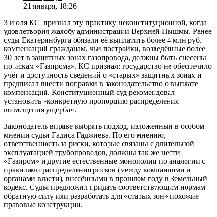
21 января, 18:26
3 июля КС признал эту практику неконституционной, когда
удовлетворил жалобу администрации Верхней Пышмы. Ранее
суды Екатеринбурга обязали её выплатить более 4 млн руб.
компенсаций гражданам, чьи постройки, возведённые более
30 лет в защитных зонах газопровода, должны быть снесены
по искам «Газпрома». КС признал: государство не обеспечило
учёт и доступность сведений о «старых» защитных зонах и
предписал внести поправки в законодательство о выплате
компенсаций. Конституционный суд рекомендовал
установить «конкретную пропорцию распределения
возмещения ущерба».
Законодатель вправе выбрать подход, изложенный в особом
мнении судьи Гадиса Гаджиева. По его мнению,
ответственность за риски, которые связаны с длительной
эксплуатацией трубопроводов, должны так же нести
«Газпром» и другие естественные монополии по аналогии с
правилами распределения рисков (между компаниями и
органами власти), внесёнными в прошлом году в Земельный
кодекс. Судья предложил придать соответствующим нормам
обратную силу или разработать для «старых зон» похожие
правовые конструкции.