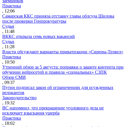
заемщиков
Практика
, 12:06
Самарская ККС приняла отставку главы облсуда Шилова
после проверки Генпрокуратуры
Судьи
, 11:48
ВККС открыла семь новых вакансий
Судьи
, 11:28
Власти обсуждают варианты приватизации «Сирены-Трэвел»
Практика
, 10:50
Утренний обзор за 5 августа: поправки о защите контента при
обучении нейросетей и правила «социальных» СЗПК
Обзор СМИ
, 09:37
Путин подписал закон об ограничениях для осужденных
релокантов
Законодательство
, 19:32
ВС напомнил, что прекращение уголовного дела не
исключает взыскания ущерба
Практика
, 18:02