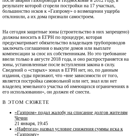
после аварии газопровода в Подмосковье в 2012 году, в
результате которой сгорели постройки на 17 участках,
большинство исков к «Газпрому» о возмещении ущерба
отклонили, а их дома признали самостроем.
На сегодня защитные зоны (строительство в них запрещено)
должны вносить в ЕГРН по процедуре, которая
предусматривает обязательство владельцев трубопроводов
заключать соглашения о выкупе домов или выплате
компенсации за снос их собственникам. Но это требование
ввели только в августе 2018 года, и оно распространяется на
зоны, установленные после вступления закона в силу.
Сведений о «старых» зонах в ЕГРН нет, но, по данным
издания, суды признают, что «вне зависимости от того,
является постройка самовольной или нет, знал или нет
владелец земельного участка об имеющихся ограничениях в
его использовании», он должен её снести.
В ЭТОМ СЮЖЕТЕ
«Газпром» подал жалобу на списание долгов жителям
Чечни
21 января, 19:45
«Нафтогаз» назвал условие снижения суммы иска к
«Газпрому»