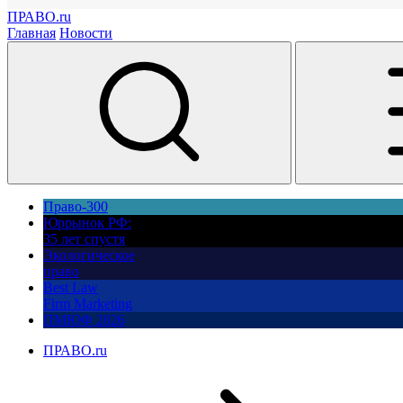
ПРАВО.ru
Главная
Новости
Право-300
Юррынок РФ:
35 лет спустя
Экологическое
право
Best Law
Firm Marketing
ПМЮФ 2026
ПРАВО.ru