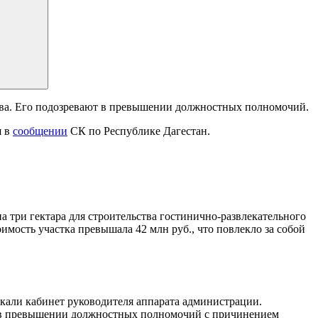
ова. Его подозревают в превышении должностных полномочий.
я в
сообщении
СК по Республике Дагестан.
а три гектара для строительства гостинично-развлекательного
мость участка превышала 42 млн руб., что повлекло за собой
скали кабинет руководителя аппарата администрации.
ю в превышении должностных полномочий с причинением