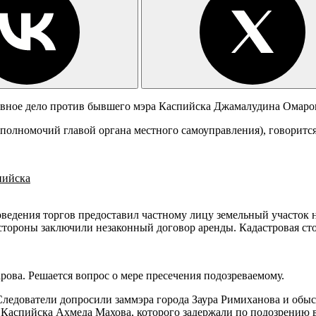
ловное дело против бывшего мэра Каспийска Джамалудина Омар
 полномочий главой органа местного самоуправления), говоритс
пийска
оведения торгов предоставил частному лицу земельный участок н
тороны заключили незаконный договор аренды. Кадастровая стои
рова. Решается вопрос о мере пресечения подозреваемому.
 Следователи допросили заммэра города Заура Римиханова и обы
а Каспийска Ахмеда Махова, которого задержали по подозрени