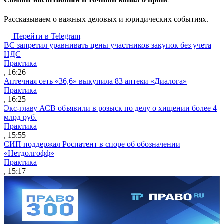
Рассказываем о важных деловых и юридических событиях.
Перейти в Telegram
ВС запретил уравнивать цены участников закупок без учета
НДС
Практика
, 16:26
Аптечная сеть «36,6» выкупила 83 аптеки «Диалога»
Практика
, 16:25
Экс-главу АСВ объявили в розыск по делу о хищении более 4
млрд руб.
Практика
, 15:55
СИП поддержал Роспатент в споре об обозначении
«Нетдолгофф»
Практика
, 15:17