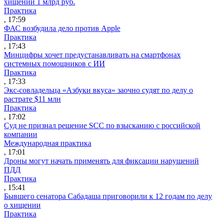
хищении 1 млрд руб.
Практика
, 17:59
ФАС возбудила дело против Apple
Практика
, 17:43
Минцифры хочет предустанавливать на смартфонах
системных помощников с ИИ
Практика
, 17:33
Экс-совладельца «Азбуки вкуса» заочно судят по делу о
растрате $11 млн
Практика
, 17:02
Суд не признал решение SCC по взысканию с российской
компании
Международная практика
, 17:01
Дроны могут начать применять для фиксации нарушений
ПДД
Практика
, 15:41
Бывшего сенатора Сабадаша приговорили к 12 годам по делу
о хищении
Практика