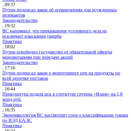
, 09:37
Путин подписал закон об ограничениях для осужденных
релокантов
Законодательство
, 19:32
ВС напомнил, что прекращение уголовного дела не
исключает взыскания ущерба
Практика
, 18:02
Путин освободил государство от обязательной оферты
миноритариям при передаче акций
Законодательство
, 17:16
Путин подписал закон о мониторинге цен на продукты по
всей цепочке поставок
Практика
, 16:44
Прокуратура подала иск к структуре группы «Илим» на 1,8
млрд руб.
Практика
, 16:35
Экономколлегия ВС рассмотрит спор о классификации товара
по ВЭД ЕАЭС
Практика
, 16:24