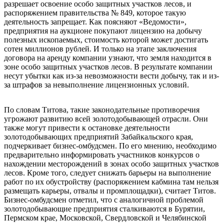
разрешает освоение особо защитных участков лесов, и
распоряжением правительства № 849, которое такую
деятельность запрещает. Как поясняют «Ведомости»,
предприятия на аукционе покупают лицензию на добычу
полезных ископаемых, стоимость которой может достигать
сотен миллионов рублей. И только на этапе заключения
договора на аренду компании узнают, что земля находится в
зоне особо защитных участков лесов. В результате компании
несут убытки как из-за невозможности вести добычу, так и из-
за штрафов за невыполнение лицензионных условий.
По словам Титова, такие законодательные противоречия
угрожают развитию всей золотодобывающей отрасли. Они
также могут привести к остановке деятельности
золотодобывающих предприятий Забайкальского края,
подчеркивает бизнес-омбудсмен. По его мнению, необходимо
предварительно информировать участников конкурсов о
нахождении месторождений в зонах особо защитных участков
лесов. Кроме того, следует снижать барьеры на выполнение
работ по их обустройству (распоряжением кабмина там нельзя
размещать карьеры, отвалы и промплощадки), считает Титов.
Бизнес-омбудсмен отметил, что с аналогичной проблемой
золотодобывающие предприятия сталкиваются в Бурятии,
Пермском крае, Московской, Свердловской и Челябинской