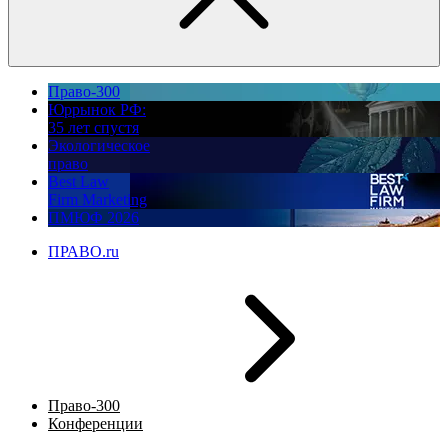
Право-300
Юррынок РФ:
35 лет спустя
Экологическое
право
Best Law
Firm Marketing
ПМЮФ 2026
ПРАВО.ru
Право-300
Конференции