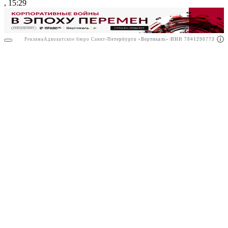
, 15:29
Реклама
Адвокатское бюро Санкт-Петербурга «Вертикаль» ИНН 7841290773
Реклама
ООО "Право.ру" ИНН: 7704835288