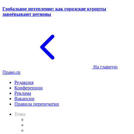
Глобальное потепление: как городские курорты
завоёвывают регионы
На главную
Право.ru
Редакция
Конференции
Реклама
Вакансии
Правила перепечатки
Темы
Практика
Законодательство
Процесс