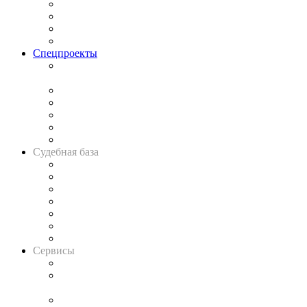
Исследования
Рынок юридических услуг
Юридическое сообщество
Важнейшие правовые темы в прессе
Спецпроекты
Подкаст «В здравом уме
и твёрдой памяти»
Legal Design
Банкротная панорама
Советы для литигаторов
Сговоры на торгах
Авто
Судебная база
Картотека арбитражных дел
Решения арбитражных судов
Календарь рассмотрения арбитражных дел
Досье судей
Информация о судах
RSS лента новостей
Вакансии для юристов
Сервисы
Справочно-правовая система
Casebook: мониторинг дел
и компаний
Caselook: поиск и анализ практики