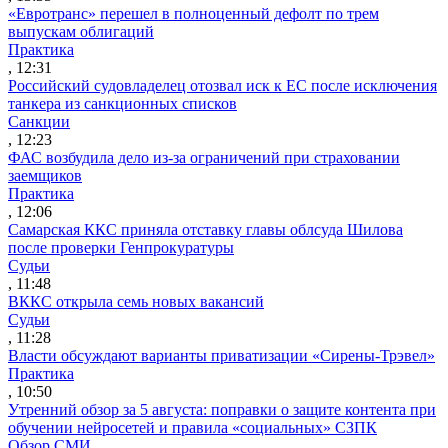
«Евротранс» перешел в полноценный дефолт по трем
выпускам облигаций
Практика
, 12:31
Российский судовладелец отозвал иск к ЕС после исключения
танкера из санкционных списков
Санкции
, 12:23
ФАС возбудила дело из-за ограничений при страховании
заемщиков
Практика
, 12:06
Самарская ККС приняла отставку главы облсуда Шилова
после проверки Генпрокуратуры
Судьи
, 11:48
ВККС открыла семь новых вакансий
Судьи
, 11:28
Власти обсуждают варианты приватизации «Сирены-Трэвел»
Практика
, 10:50
Утренний обзор за 5 августа: поправки о защите контента при
обучении нейросетей и правила «социальных» СЗПК
Обзор СМИ