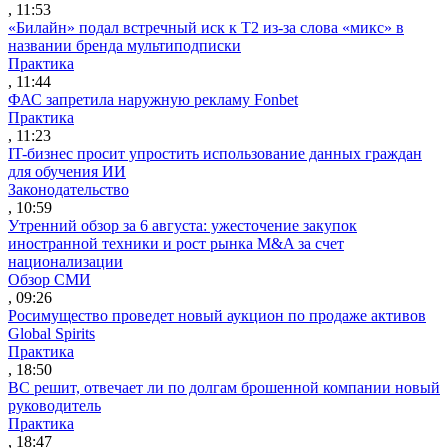
, 11:53
«Билайн» подал встречный иск к Т2 из-за слова «микс» в
названии бренда мультиподписки
Практика
, 11:44
ФАС запретила наружную рекламу Fonbet
Практика
, 11:23
IT-бизнес просит упростить использование данных граждан
для обучения ИИ
Законодательство
, 10:59
Утренний обзор за 6 августа: ужесточение закупок
иностранной техники и рост рынка M&A за счет
национализации
Обзор СМИ
, 09:26
Росимущество проведет новый аукцион по продаже активов
Global Spirits
Практика
, 18:50
ВС решит, отвечает ли по долгам брошенной компании новый
руководитель
Практика
, 18:47