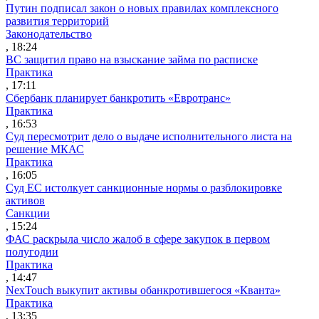
Путин подписал закон о новых правилах комплексного
развития территорий
Законодательство
, 18:24
ВС защитил право на взыскание займа по расписке
Практика
, 17:11
Сбербанк планирует банкротить «Евротранс»
Практика
, 16:53
Суд пересмотрит дело о выдаче исполнительного листа на
решение МКАС
Практика
, 16:05
Суд ЕС истолкует санкционные нормы о разблокировке
активов
Санкции
, 15:24
ФАС раскрыла число жалоб в сфере закупок в первом
полугодии
Практика
, 14:47
NexTouch выкупит активы обанкротившегося «Кванта»
Практика
, 13:35