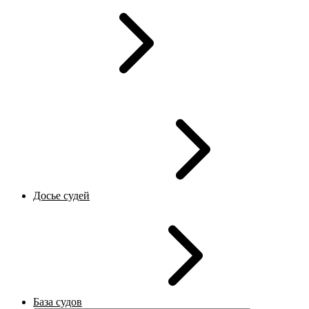
Досье судей
База судов