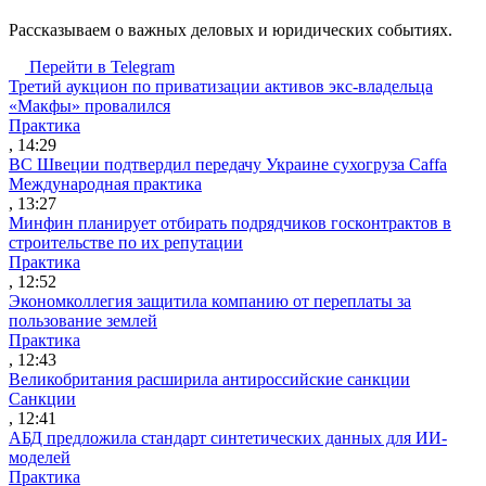
Рассказываем о важных деловых и юридических событиях.
Перейти в Telegram
Третий аукцион по приватизации активов экс-владельца
«Макфы» провалился
Практика
, 14:29
ВС Швеции подтвердил передачу Украине сухогруза Caffa
Международная практика
, 13:27
Минфин планирует отбирать подрядчиков госконтрактов в
строительстве по их репутации
Практика
, 12:52
Экономколлегия защитила компанию от переплаты за
пользование землей
Практика
, 12:43
Великобритания расширила антироссийские санкции
Санкции
, 12:41
АБД предложила стандарт синтетических данных для ИИ-
моделей
Практика