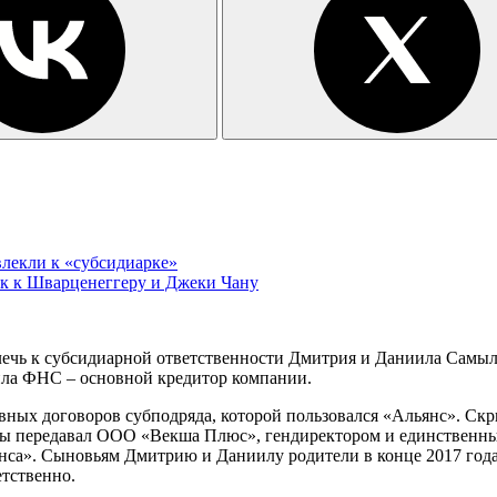
лекли к «субсидиарке»
к к Шварценеггеру и Джеки Чану
ечь к субсидиарной ответственности Дмитрия и Даниила Самы
осила ФНС – основной кредитор компании.
вных договоров субподряда, которой пользовался «Альянс». Ск
ны передавал ООО «Векша Плюс», гендиректором и единственны
янса». Сыновьям Дмитрию и Даниилу родители в конце 2017 год
етственно.