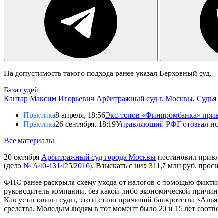
На допустимость такого подхода ранее указал Верховный суд.
База судей
Кантар Максим Игорьевич
Арбитражный суд г. Москвы
,
Судья
Практика
8 апреля, 18:56
Экс-топов «Финпромбанка» прив
Практика
26 сентября, 18:19
Управляющий РФГ отозвал ис
Все материалы
20 октября
Арбитражный суд города Москвы
постановил привл
(дело
№ А40-131425/2016
). Взыскать с них 311,7 млн руб. пр
ФНС ранее раскрыла схему ухода от налогов с помощью фикти
руководитель компании, без какой-либо экономической причи
Как установили суды, это и стало причиной банкротства «Аль
средства. Молодым людям в тот момент было 20 и 15 лет соотв