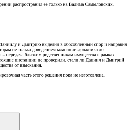
трении распространил её только на Вадима Самыловских.
 Даниилу и Дмитрию выделил в обособленный спор и направил
иторам не только доведением компании-должника до
да – передача близким родственникам имущества в рамках
естоящие инстанции не проверили, стали ли Даниил и Дмитрий
ества от взыскания.
овочная часть этого решения пока не изготовлена.