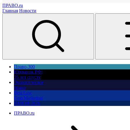
ПРАВО.ru
Главная
Новости
Право-300
Юррынок РФ:
35 лет спустя
Экологическое
право
Best Law
Firm Marketing
ПМЮФ 2026
ПРАВО.ru