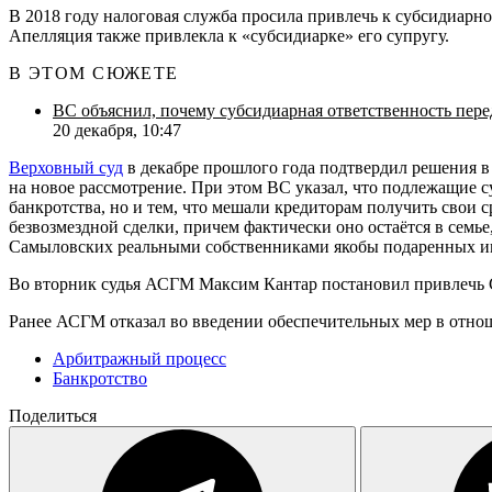
В 2018 году налоговая служба просила привлечь к субсидиарн
Апелляция также привлекла к «субсидиарке» его супругу.
В ЭТОМ СЮЖЕТЕ
ВС объяснил, почему субсидиарная ответственность пере
20 декабря, 10:47
Верховный суд
в декабре прошлого года подтвердил решения 
на новое рассмотрение. При этом ВС указал, что подлежащие 
банкротства, но и тем, что мешали кредиторам получить свои 
безвозмездной сделки, причем фактически оно остаётся в семь
Самыловских реальными собственниками якобы подаренных им
Во вторник судья АСГМ Максим Кантар постановил привлечь С
Ранее АСГМ отказал во введении обеспечительных мер в отнош
Арбитражный процесс
Банкротство
Поделиться