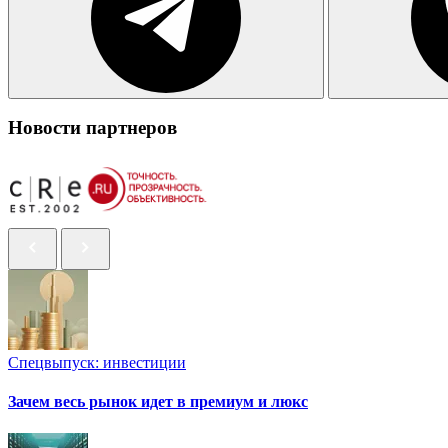
Новости партнеров
Спецвыпуск: инвестиции
Зачем весь рынок идет в премиум и люкс