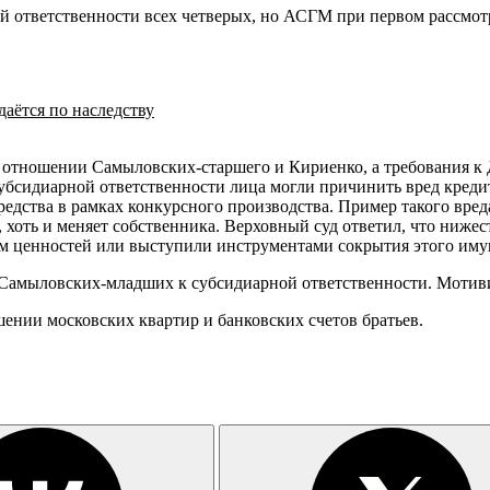
ой ответственности всех четверых, но АСГМ при первом рассмо
даётся по наследству
в отношении Самыловских-старшего и Кириенко, а требования к
субсидиарной ответственности лица могли причинить вред кред
средства в рамках конкурсного производства. Пример такого вре
е, хоть и меняет собственника. Верховный суд ответил, что ниж
 ценностей или выступили инструментами сокрытия этого имущ
амыловских-младших к субсидиарной ответственности. Мотивир
ении московских квартир и банковских счетов братьев.