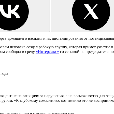
ертв домашнего насилия и их дистанцирования от потенциальны
авам человека создал рабочую группу, которая примет участие 
том сообщил в среду
«Интерфакс»
со ссылкой на председателя п
угода
 акцент не на санкциях за нарушения, а на возможностях для за
упругом. «К глубокому сожалению, вот именно это не восприним
це текущего или в начале следующего года.