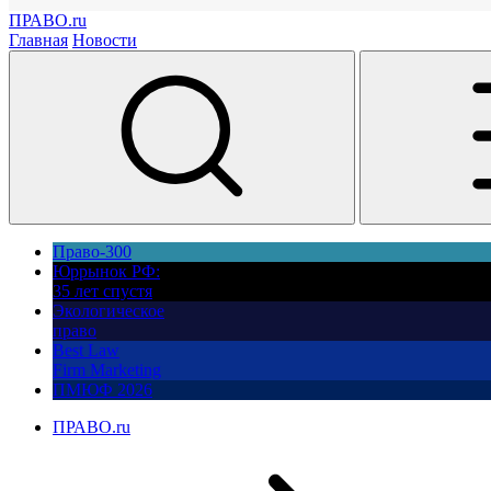
ПРАВО.ru
Главная
Новости
Право-300
Юррынок РФ:
35 лет спустя
Экологическое
право
Best Law
Firm Marketing
ПМЮФ 2026
ПРАВО.ru