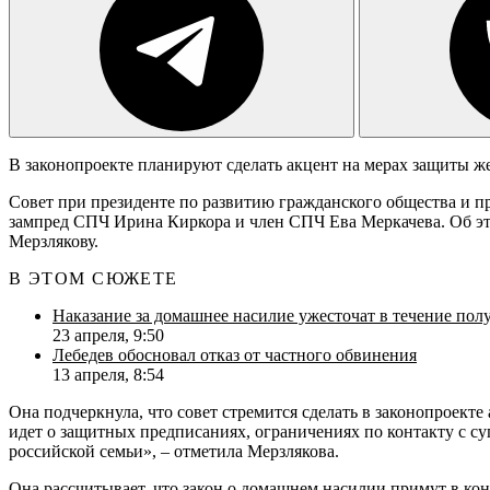
В законопроекте планируют сделать акцент на мерах защиты ж
Совет при президенте по развитию гражданского общества и пр
зампред СПЧ Ирина Киркора и член СПЧ Ева Меркачева. Об э
Мерзлякову.
В ЭТОМ СЮЖЕТЕ
Наказание за домашнее насилие ужесточат в течение пол
23 апреля, 9:50
Лебедев обосновал отказ от частного обвинения
13 апреля, 8:54
Она подчеркнула, что совет стремится сделать в законопроекте
идет о защитных предписаниях, ограничениях по контакту с с
российской семьи», – отметила Мерзлякова.
Она рассчитывает, что закон о домашнем насилии примут в кон