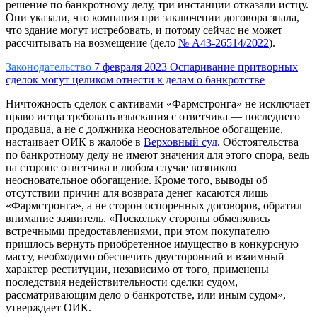
решение по банкротному делу, три инстанции отказали истцу.
Они указали, что компания при заключении договора знала,
что здание могут истребовать, и потому сейчас не может
рассчитывать на возмещение (дело
№ А43-26514/2022
).
Законодательство
7 февраля 2023
Оспаривание притворных
сделок могут целиком отнести к делам о банкротстве
Ничтожность сделок с активами «Фармстронга» не исключает
право истца требовать взыскания с ответчика — последнего
продавца, а не с должника неосновательное обогащение,
настаивает ОИК в жалобе в
Верховный суд
. Обстоятельства
по банкротному делу
не имеют значения для этого спора, ведь
на стороне ответчика в любом случае возникло
неосновательное обогащение. Кроме того, выводы об
отсутствии причин для возврата денег касаются лишь
«Фармстронга», а не сторон оспоренных договоров, обратил
внимание заявитель. «Поскольку стороны обменялись
встречными предоставлениями, при этом покупателю
пришлось вернуть приобретенное имущество в конкурсную
массу, необходимо обеспечить двусторонний и взаимный
характер реституции, независимо от того, применены
последствия недействительности сделки судом,
рассматривающим дело о банкротстве, или иным судом», —
утверждает ОИК.