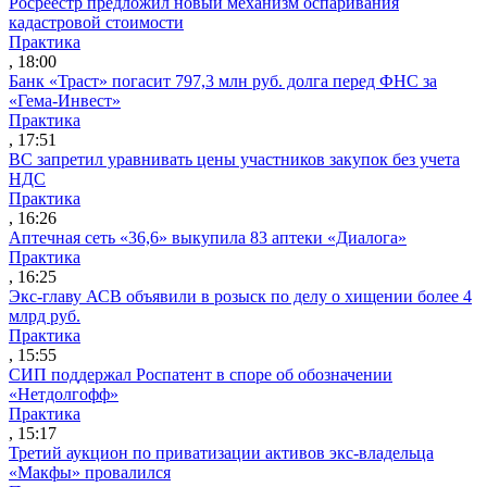
Росреестр предложил новый механизм оспаривания
кадастровой стоимости
Практика
, 18:00
Банк «Траст» погасит 797,3 млн руб. долга перед ФНС за
«Гема-Инвест»
Практика
, 17:51
ВС запретил уравнивать цены участников закупок без учета
НДС
Практика
, 16:26
Аптечная сеть «36,6» выкупила 83 аптеки «Диалога»
Практика
, 16:25
Экс-главу АСВ объявили в розыск по делу о хищении более 4
млрд руб.
Практика
, 15:55
СИП поддержал Роспатент в споре об обозначении
«Нетдолгофф»
Практика
, 15:17
Третий аукцион по приватизации активов экс-владельца
«Макфы» провалился