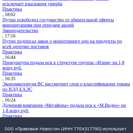
исключает взыскания ущерба
Практика
, 18:02
Путин освободил государство от обязательной оферты
миноритариям при передаче акций
Законодательство
, 17:16
Путин подписал закон о мониторинге цен на продукты по
всей цепочке поставок
Практика
, 16:44
Прокуратура подала иск к структуре группы «Илим» на 1,8
млрд руб.
Практика
, 16:35
Экономколлегия ВС рассмотрит спор о классификации товара
по ВЭД ЕАЭС
Практика
, 16:24
Дочерняя компания «Мегафона» подала иск к «М.Видео» на
1,8 млрд руб.
Практика
, 15:50
СИП проверит отмену патента на систему управления
ООО «Правовые Новости» (ИНН 7704317790) использует
устройствами после возражений «Яндекса»