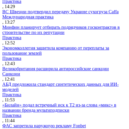
Практика
, 14:29
ВС Швеции подтвердил передачу Украине сухогруза Caffa
Международная практика
, 13:27
Минфин планирует отбирать подрядчиков госконтрактов в
строительстве по их репутации
Практика
, 12:52
Экономколлегия защитила компанию от переплаты за
пользование землей
Практика
, 12:43
Великобритания расширила антироссийские санкции
Санкции
, 12:41
АБД предложила стандарт синтетических данных для ИИ-
моделей
Практика
, 11:53
«Билайн» подал встречный иск к Т2 из-за слова «микс» в
названии бренда мультиподписки
Практика
, 11:44
ФАС запретила наружную рекламу Fonbet