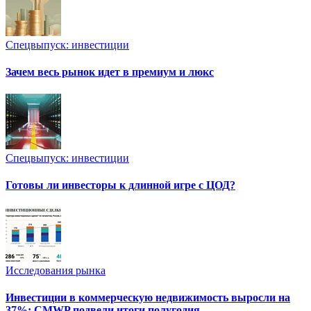
Спецвыпуск: инвестиции
Зачем весь рынок идет в премиум и люкс
Спецвыпуск: инвестиции
Готовы ли инвесторы к длинной игре с ЦОД?
Исследования рынка
Инвестиции в коммерческую недвижимость выросли на
37%: CMWP подвели итоги полугодия