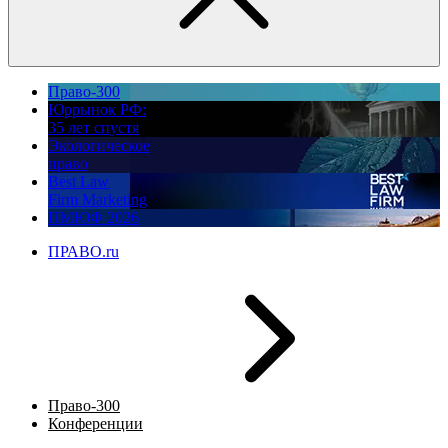
Право-300
Юррынок РФ:
35 лет спустя
Экологическое
право
Best Law
Firm Marketing
ПМЮФ 2026
ПРАВО.ru
Право-300
Конференции