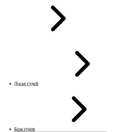
Досье судей
База судов