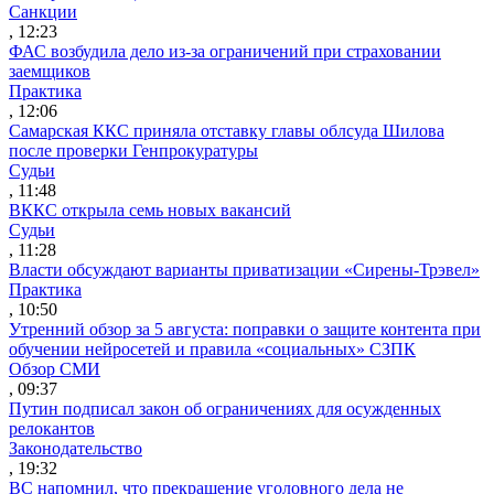
Санкции
, 12:23
ФАС возбудила дело из-за ограничений при страховании
заемщиков
Практика
, 12:06
Самарская ККС приняла отставку главы облсуда Шилова
после проверки Генпрокуратуры
Судьи
, 11:48
ВККС открыла семь новых вакансий
Судьи
, 11:28
Власти обсуждают варианты приватизации «Сирены-Трэвел»
Практика
, 10:50
Утренний обзор за 5 августа: поправки о защите контента при
обучении нейросетей и правила «социальных» СЗПК
Обзор СМИ
, 09:37
Путин подписал закон об ограничениях для осужденных
релокантов
Законодательство
, 19:32
ВС напомнил, что прекращение уголовного дела не