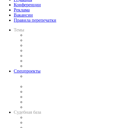
Конференции
Реклама
Вакансии
Правила перепечатки
Темы
Практика
Законодательство
Процесс
Исследования
Рынок юридических услуг
Юридическое сообщество
Важнейшие правовые темы в прессе
Спецпроекты
Подкаст «В здравом уме
и твёрдой памяти»
Legal Design
Банкротная панорама
Советы для литигаторов
Сговоры на торгах
Авто
Судебная база
Картотека арбитражных дел
Решения арбитражных судов
Календарь рассмотрения арбитражных дел