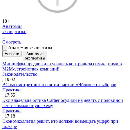
18+
Анатомия
экспертизы
Смотреть
Анатомия экспертизы
Новости
Анатомия
экспертизы
Минцифры предложило усилить контроль за сим-картами в
M2M-устройствах компаний
Законодательство
, 19:02
ВС рассмотрит иск о снятии партии «Яблоко» с выборов
Практика
, 17:55
Экс-владельца бутика Cartier осудили на девять с половиной
лет за таможенную схему
Практика
, 17:18
Экономколлегия решит, кто должен возмещать ущерб при
пожаре