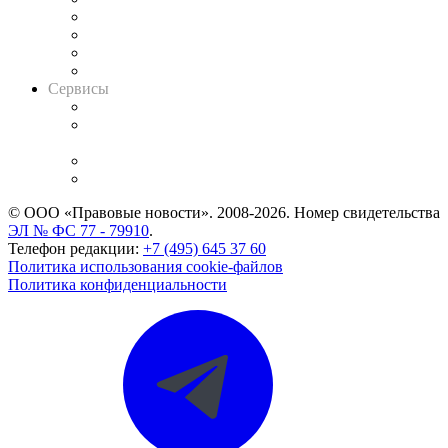
Досье судей
Информация о судах
RSS лента новостей
Вакансии для юристов
Сервисы
Справочно-правовая система
Casebook: мониторинг дел
и компаний
Caselook: поиск и анализ практики
CASE.ONE: управление юридической службой
© ООО «Правовые новости». 2008-2026.
Номер свидетельства
ЭЛ № ФС 77 - 79910
.
Телефон редакции:
+7 (495) 645 37 60
Политика использования cookie-файлов
Политика конфиденциальности