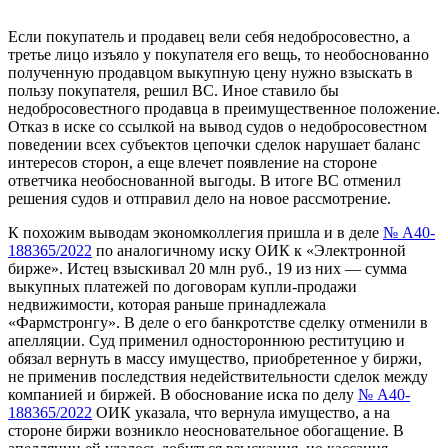
Если покупатель и продавец вели себя недобросовестно, а
третье лицо изъяло у покупателя его вещь, то необоснованно
полученную продавцом выкупную цену нужно взыскать в
пользу покупателя, решил ВС. Иное ставило бы
недобросовестного продавца в преимущественное положение.
Отказ в иске со ссылкой на вывод судов о недобросовестном
поведении всех субъектов цепочки сделок нарушает баланс
интересов сторон, а еще влечет появление на стороне
ответчика необоснованной выгоды. В итоге ВС отменил
решения судов и отправил дело на новое рассмотрение.
К похожим выводам экономколлегия пришла и в деле
№ А40-
188365/2022
по аналогичному иску ОИК к «Электронной
бирже». Истец взыскивал 20 млн руб., 19 из них — сумма
выкупных платежей по договорам купли-продажи
недвижимости, которая раньше принадлежала
«Фармстронгу». В деле о его банкротстве сделку отменили в
апелляции. Суд применил одностороннюю реституцию и
обязал вернуть в массу имущество, приобретенное у биржи,
не применив последствия недействительности сделок между
компанией и биржей. В обоснование иска по делу
№ А40-
188365/2022
ОИК указала, что вернула имущество, а на
стороне биржи возникло неосновательное обогащение. В