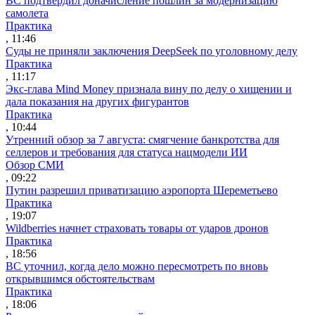
ВС подтвердил доначисление пошлин за модернизацию
самолета
Практика
, 11:46
Суды не приняли заключения DeepSeek по уголовному делу
Практика
, 11:17
Экс-глава Mind Money признала вину по делу о хищении и
дала показания на других фигурантов
Практика
, 10:44
Утренний обзор за 7 августа: смягчение банкротства для
селлеров и требования для статуса нацмодели ИИ
Обзор СМИ
, 09:22
Путин разрешил приватизацию аэропорта Шереметьево
Практика
, 19:07
Wildberries начнет страховать товары от ударов дронов
Практика
, 18:56
ВС уточнил, когда дело можно пересмотреть по вновь
открывшимся обстоятельствам
Практика
, 18:06