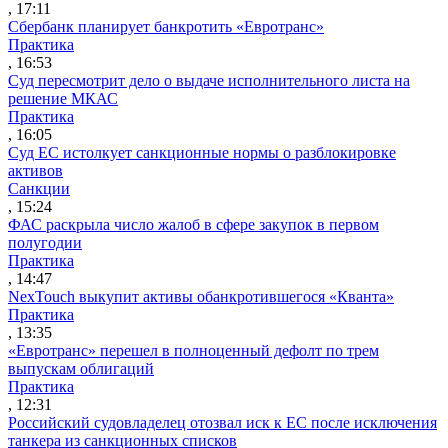
, 17:11
Сбербанк планирует банкротить «Евротранс»
Практика
, 16:53
Суд пересмотрит дело о выдаче исполнительного листа на
решение МКАС
Практика
, 16:05
Суд ЕС истолкует санкционные нормы о разблокировке
активов
Санкции
, 15:24
ФАС раскрыла число жалоб в сфере закупок в первом
полугодии
Практика
, 14:47
NexTouch выкупит активы обанкротившегося «Кванта»
Практика
, 13:35
«Евротранс» перешел в полноценный дефолт по трем
выпускам облигаций
Практика
, 12:31
Российский судовладелец отозвал иск к ЕС после исключения
танкера из санкционных списков