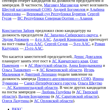
сентября отберет кандидатов на должности председателей и
зампредов. В частности,
Магомед Магомедов
хочет возглавить
Шестой кассационный СОЮ
,
Андрей Богомолов
и
Альбина
Кириллова
—
Верховый суд Республики Бурятия
,
Сергей
Гусов
—
ВС Республики Северная Осетия — Алания
.
Константин Забоев
предложил свою кандидатуру на
должность председателя
АС Западно-Сибирского округа
, а
Эрдэм Доржиев
—
4-го ААС
.
Андрей Кривощеков
претендует
на пост главы
6-го ААС
,
Сергей Седов
—
9-го ААС
, а
Роман
Калуцких
—
15-го ААС
.
Что касается заместителей председателей,
Денис Довгалюк
планирует занять этот пост в
АС Камчатского края
,
Олег
Паженцев
— в
АС Иркутской области
,
Анна Бородынкина
и
Ольга Тышкевич
— в
АС Кемеровской области
.
Игорь
Мальчиков
и
Дмитрий Лепешин
подали заявление на
должность зампреда
Первого апелляционного СОЮ
,
Ирина
Туманова
—
Санкт-Петербургского горсуда
,
Ольга Шкутко
—
АС Калининградской области
. В числе других кандидатов
на посты зампредов —
Любовь Голубева
(в
АС Тверской
области
),
Вадим Бондаренко
(в
АС Саратовской области
),
Олеся Лазутина
(в
АС Орловской области
).
ВККС