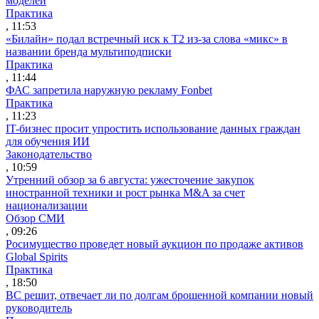
моделей
Практика
, 11:53
«Билайн» подал встречный иск к Т2 из-за слова «микс» в
названии бренда мультиподписки
Практика
, 11:44
ФАС запретила наружную рекламу Fonbet
Практика
, 11:23
IT-бизнес просит упростить использование данных граждан
для обучения ИИ
Законодательство
, 10:59
Утренний обзор за 6 августа: ужесточение закупок
иностранной техники и рост рынка M&A за счет
национализации
Обзор СМИ
, 09:26
Росимущество проведет новый аукцион по продаже активов
Global Spirits
Практика
, 18:50
ВС решит, отвечает ли по долгам брошенной компании новый
руководитель