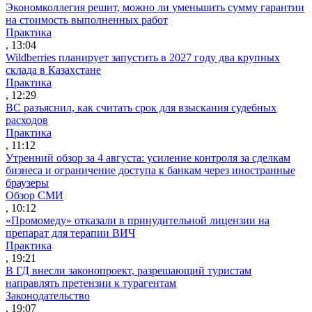
Экономколлегия решит, можно ли уменьшить сумму гарантии
на стоимость выполненных работ
Практика
, 13:04
Wildberries планирует запустить в 2027 году два крупных
склада в Казахстане
Практика
, 12:29
ВС разъяснил, как считать срок для взыскания судебных
расходов
Практика
, 11:12
Утренний обзор за 4 августа: усиление контроля за сделкам
бизнеса и ограничение доступа к банкам через иностранные
браузеры
Обзор СМИ
, 10:12
«Промомеду» отказали в принудительной лицензии на
препарат для терапии ВИЧ
Практика
, 19:21
В ГД внесли законопроект, разрешающий туристам
направлять претензии к турагентам
Законодательство
, 19:07