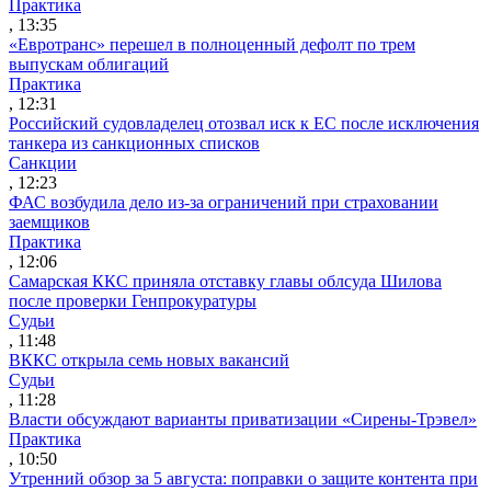
Практика
, 13:35
«Евротранс» перешел в полноценный дефолт по трем
выпускам облигаций
Практика
, 12:31
Российский судовладелец отозвал иск к ЕС после исключения
танкера из санкционных списков
Санкции
, 12:23
ФАС возбудила дело из-за ограничений при страховании
заемщиков
Практика
, 12:06
Самарская ККС приняла отставку главы облсуда Шилова
после проверки Генпрокуратуры
Судьи
, 11:48
ВККС открыла семь новых вакансий
Судьи
, 11:28
Власти обсуждают варианты приватизации «Сирены-Трэвел»
Практика
, 10:50
Утренний обзор за 5 августа: поправки о защите контента при