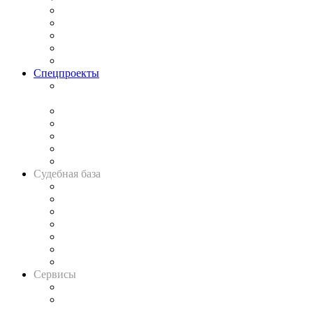
Процесс
Исследования
Рынок юридических услуг
Юридическое сообщество
Важнейшие правовые темы в прессе
Спецпроекты
Подкаст «В здравом уме
и твёрдой памяти»
Legal Design
Банкротная панорама
Советы для литигаторов
Сговоры на торгах
Авто
Судебная база
Картотека арбитражных дел
Решения арбитражных судов
Календарь рассмотрения арбитражных дел
Досье судей
Информация о судах
RSS лента новостей
Вакансии для юристов
Сервисы
Справочно-правовая система
Casebook: мониторинг дел
и компаний