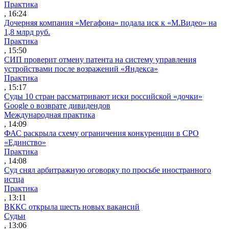
Практика
, 16:24
Дочерняя компания «Мегафона» подала иск к «М.Видео» на
1,8 млрд руб.
Практика
, 15:50
СИП проверит отмену патента на систему управления
устройствами после возражений «Яндекса»
Практика
, 15:17
Суды 10 стран рассматривают иски российской «дочки»
Google о возврате дивидендов
Международная практика
, 14:09
ФАС раскрыла схему ограничения конкуренции в СРО
«Единство»
Практика
, 14:08
Суд снял арбитражную оговорку по просьбе иностранного
истца
Практика
, 13:11
ВККС открыла шесть новых вакансий
Судьи
, 13:06