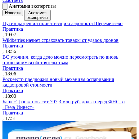
Смотреть
Анатомия экспертизы
Новости
Анатомия
экспертизы
Путин разрешил приватизацию аэропорта Шереметьево
Практика
, 19:07
Wildberries начнет страховать товары от ударов дронов
Практика
, 18:56
ВС уточнил, когда дело можно пересмотреть по вновь
открывшимся обстоятельствам
Практика
, 18:06
Росреестр предложил новый механизм оспаривания
кадастровой стоимости
Практика
, 18:00
Банк «Траст» погасит 797,3 млн руб. долга перед ФНС за
«Гема-Инвест»
Практика
, 17:51