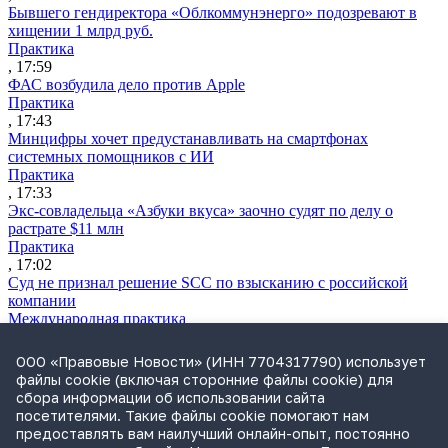
Бывшего гендиректора «Облкоммунэнерго» подозревают в
хищении 1 млрд руб.
Практика
, 17:59
ФАС возбудила дело против Apple
Практика
, 17:43
Минцифры хочет предустанавливать на смартфонах
системных помощников с ИИ
Практика
, 17:33
Экс-совладельца «Азбуки вкуса» заочно судят по делу о
растрате $11 млн
Практика
, 17:02
Суд не признал решение SCC по взысканию с российской
компании
Международная практика
, 17:01
Дроны могут начать применять для фиксации нарушений
ООО «Правовые Новости» (ИНН 7704317790) использует
ПДД
файлы cookie (включая сторонние файлы cookie) для
Практика
сбора информации об использовании сайта
, 15:41
посетителями. Такие файлы cookie помогают нам
Бывшего сенатора Сабадаша приговорили к 12 годам по делу
предоставлять вам наилучший онлайн-опыт, постоянно
о хищении