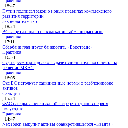
Практика
, 18:47
Путин подписал закон о новых правилах комплексного
развития территорий
Законодательство
, 18:24
ВС защитил право на взыскание займа по расписке
Практика
, 17:11
Сбербанк планирует банкротить «Евротранс»
Практика
, 16:53
Суд пересмотрит дело о выдаче исполнительного листа на
решение МКАС
Практика
, 16:05
Суд ЕС истолкует санкционные нормы о разблокировке
активов
Санкции
, 15:24
ФАС раскрыла число жалоб в сфере закупок в первом
полугодии
Практика
, 14:47
NexTouch выкупит активы обанкротившегося «Кванта»