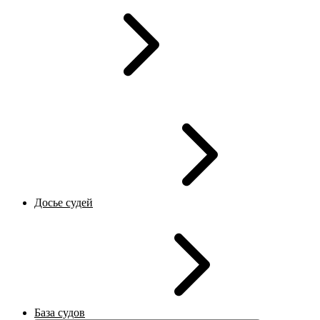
Досье судей
База судов