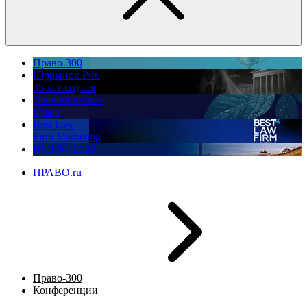
Право-300
Юррынок РФ:
35 лет спустя
Экологическое
право
Best Law
Firm Marketing
ПМЮФ 2026
ПРАВО.ru
Право-300
Конференции