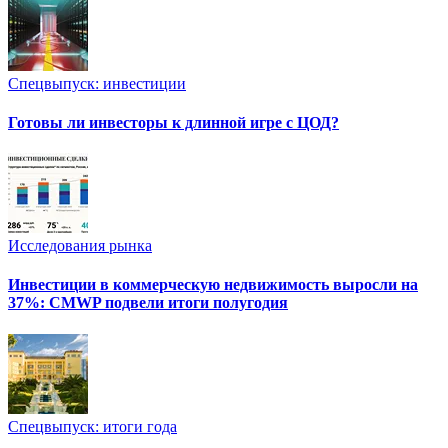
Спецвыпуск: инвестиции
Готовы ли инвесторы к длинной игре с ЦОД?
Исследования рынка
Инвестиции в коммерческую недвижимость выросли на
37%: CMWP подвели итоги полугодия
Спецвыпуск: итоги года