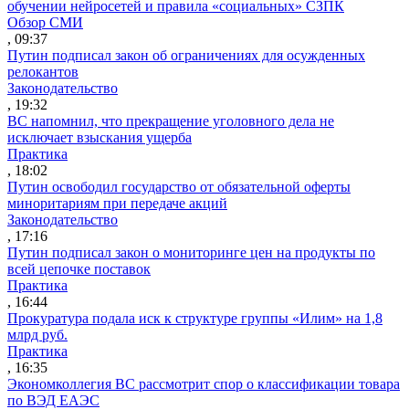
обучении нейросетей и правила «социальных» СЗПК
Обзор СМИ
, 09:37
Путин подписал закон об ограничениях для осужденных
релокантов
Законодательство
, 19:32
ВС напомнил, что прекращение уголовного дела не
исключает взыскания ущерба
Практика
, 18:02
Путин освободил государство от обязательной оферты
миноритариям при передаче акций
Законодательство
, 17:16
Путин подписал закон о мониторинге цен на продукты по
всей цепочке поставок
Практика
, 16:44
Прокуратура подала иск к структуре группы «Илим» на 1,8
млрд руб.
Практика
, 16:35
Экономколлегия ВС рассмотрит спор о классификации товара
по ВЭД ЕАЭС