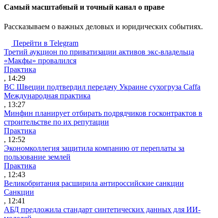
Cамый масштабный и точный канал о праве
Рассказываем о важных деловых и юридических событиях.
Перейти в Telegram
Третий аукцион по приватизации активов экс-владельца
«Макфы» провалился
Практика
, 14:29
ВС Швеции подтвердил передачу Украине сухогруза Caffa
Международная практика
, 13:27
Минфин планирует отбирать подрядчиков госконтрактов в
строительстве по их репутации
Практика
, 12:52
Экономколлегия защитила компанию от переплаты за
пользование землей
Практика
, 12:43
Великобритания расширила антироссийские санкции
Санкции
, 12:41
АБД предложила стандарт синтетических данных для ИИ-