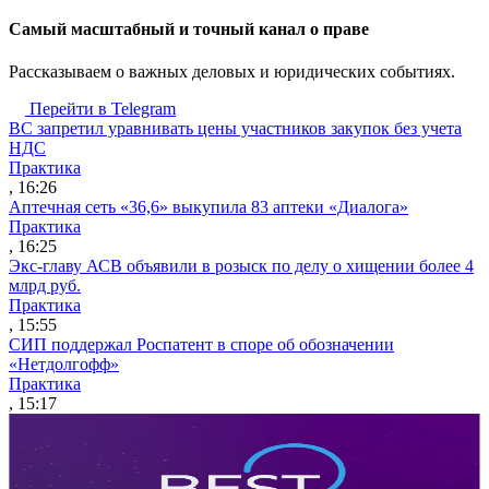
Cамый масштабный и точный канал о праве
Рассказываем о важных деловых и юридических событиях.
Перейти в Telegram
ВС запретил уравнивать цены участников закупок без учета
НДС
Практика
, 16:26
Аптечная сеть «36,6» выкупила 83 аптеки «Диалога»
Практика
, 16:25
Экс-главу АСВ объявили в розыск по делу о хищении более 4
млрд руб.
Практика
, 15:55
СИП поддержал Роспатент в споре об обозначении
«Нетдолгофф»
Практика
, 15:17