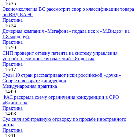
, 16:35
Экономколлегия ВС рассмотрит спор о классификации товара
по ВЭД ЕАЭС
Практика
, 16:24
Дочерняя компания «Мегафона» подала иск к «М.Видео» на
1,8 млрд руб.
Практика
, 15:50
СИП проверит отмену патента на систему управления
устройствами после возражений «Яндекса»
Практика
, 15:17
Суды 10 стран рассматривают иски российской «дочки»
Google о возврате дивидендов
Международная практика
, 14:09
ФАС раскрыла схему ограничения конкуренции в СРО
«Единство»
Практика
, 14:08
Суд снял арбитражную оговорку по просьбе иностранного
истца
Практика
, 13:11