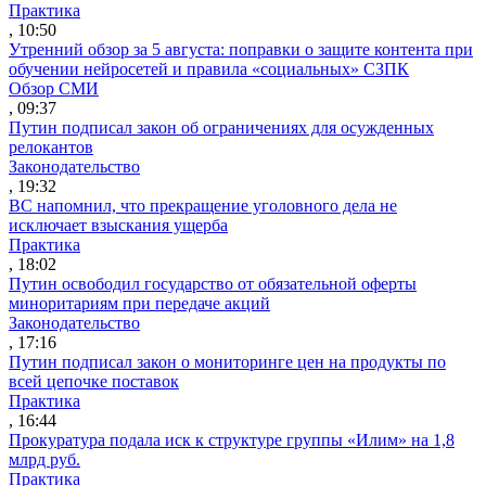
Практика
, 10:50
Утренний обзор за 5 августа: поправки о защите контента при
обучении нейросетей и правила «социальных» СЗПК
Обзор СМИ
, 09:37
Путин подписал закон об ограничениях для осужденных
релокантов
Законодательство
, 19:32
ВС напомнил, что прекращение уголовного дела не
исключает взыскания ущерба
Практика
, 18:02
Путин освободил государство от обязательной оферты
миноритариям при передаче акций
Законодательство
, 17:16
Путин подписал закон о мониторинге цен на продукты по
всей цепочке поставок
Практика
, 16:44
Прокуратура подала иск к структуре группы «Илим» на 1,8
млрд руб.
Практика