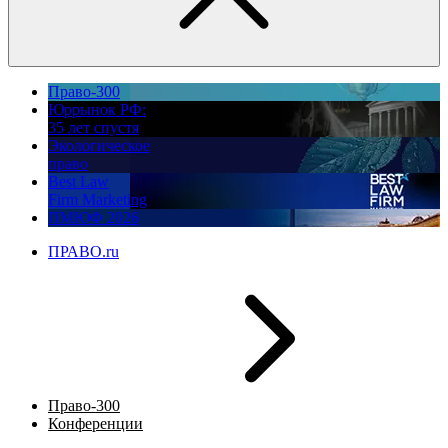
Право-300
Юррынок РФ:
35 лет спустя
Экологическое
право
Best Law
Firm Marketing
ПМЮФ 2026
ПРАВО.ru
Право-300
Конференции