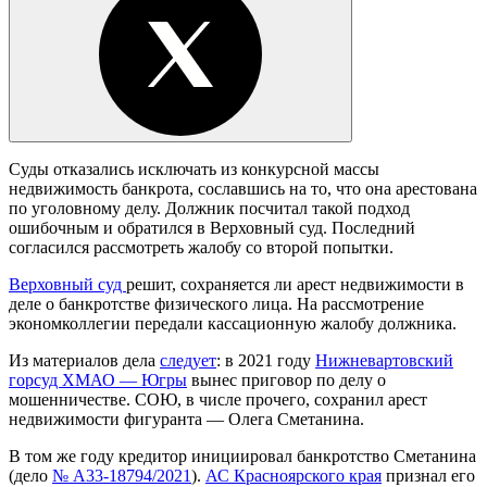
Суды отказались исключать из конкурсной массы
недвижимость банкрота, сославшись на то, что она арестована
по уголовному делу. Должник посчитал такой подход
ошибочным и обратился в Верховный суд. Последний
согласился рассмотреть жалобу со второй попытки.
Верховный суд
решит, сохраняется ли арест недвижимости в
деле о банкротстве физического лица. На рассмотрение
экономколлегии передали кассационную жалобу должника.
Из материалов дела
следует
: в 2021 году
Нижневартовский
горсуд ХМАО — Югры
вынес приговор по делу о
мошенничестве. СОЮ, в числе прочего, сохранил арест
недвижимости фигуранта — Олега Сметанина.
В том же году кредитор инициировал банкротство Сметанина
(дело
№ А33-18794/2021
).
АС Красноярского края
признал его