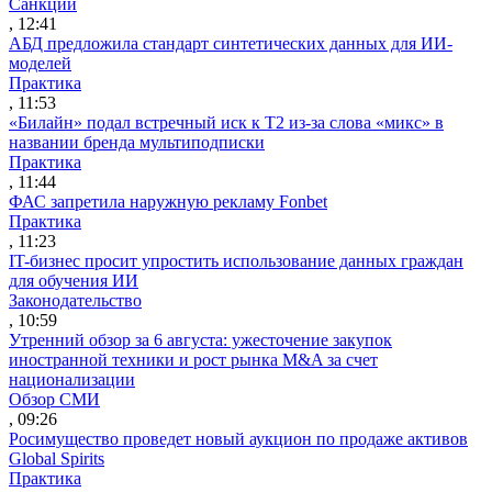
Санкции
, 12:41
АБД предложила стандарт синтетических данных для ИИ-
моделей
Практика
, 11:53
«Билайн» подал встречный иск к Т2 из-за слова «микс» в
названии бренда мультиподписки
Практика
, 11:44
ФАС запретила наружную рекламу Fonbet
Практика
, 11:23
IT-бизнес просит упростить использование данных граждан
для обучения ИИ
Законодательство
, 10:59
Утренний обзор за 6 августа: ужесточение закупок
иностранной техники и рост рынка M&A за счет
национализации
Обзор СМИ
, 09:26
Росимущество проведет новый аукцион по продаже активов
Global Spirits
Практика