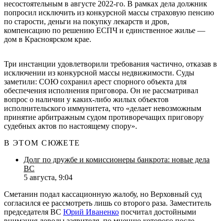
несостоятельным в августе 2022-го. В рамках дела должник
попросил исключить из конкурсной массы страховую пенсию
по старости, деньги на покупку лекарств и дров,
компенсацию по решению ЕСПЧ и единственное жилье —
дом в Красноярском крае.
Три инстанции удовлетворили требования частично, отказав в
исключении из конкурсной массы недвижимости. Суды
заметили: СОЮ сохранил арест спорного объекта для
обеспечения исполнения приговора. Он не рассматривал
вопрос о наличии у каких-либо жилых объектов
исполнительского иммунитета, что «делает невозможным
принятие арбитражным судом противоречащих приговору
судебных актов по настоящему спору».
В ЭТОМ СЮЖЕТЕ
Долг по дружбе и комиссионеры банкрота: новые дела
ВС
5 августа, 9:04
Сметанин подал кассационную жалобу, но Верховный суд
согласился ее рассмотреть лишь со второго раза. Заместитель
председателя ВС
Юрий Иваненко
посчитал достойными
внимания доводы заявителя, по мнению которого после