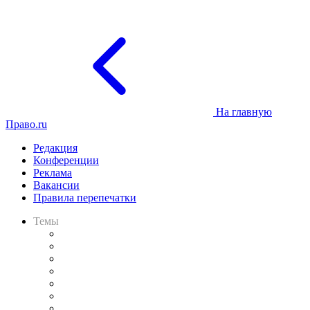
На главную
Право.ru
Редакция
Конференции
Реклама
Вакансии
Правила перепечатки
Темы
Практика
Законодательство
Процесс
Исследования
Рынок юридических услуг
Юридическое сообщество
Важнейшие правовые темы в прессе