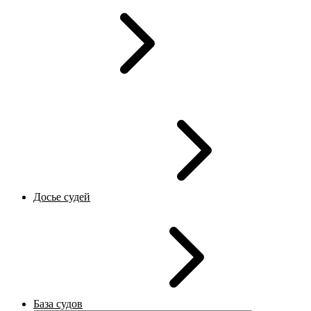
Досье судей
База судов