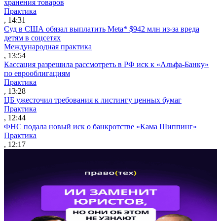
хранения товаров
Практика
, 14:31
Суд в США обязал выплатить Meta* $942 млн из-за вреда
детям в соцсетях
Международная практика
, 13:54
Кассация разрешила рассмотреть в РФ иск к «Альфа-Банку»
по еврооблигациям
Практика
, 13:28
ЦБ ужесточил требования к листингу ценных бумаг
Практика
, 12:44
ФНС подала новый иск о банкротстве «Кама Шиппинг»
Практика
, 12:17