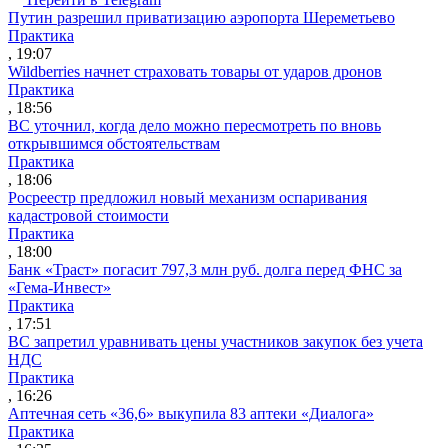
Путин разрешил приватизацию аэропорта Шереметьево
Практика
, 19:07
Wildberries начнет страховать товары от ударов дронов
Практика
, 18:56
ВС уточнил, когда дело можно пересмотреть по вновь
открывшимся обстоятельствам
Практика
, 18:06
Росреестр предложил новый механизм оспаривания
кадастровой стоимости
Практика
, 18:00
Банк «Траст» погасит 797,3 млн руб. долга перед ФНС за
«Гема-Инвест»
Практика
, 17:51
ВС запретил уравнивать цены участников закупок без учета
НДС
Практика
, 16:26
Аптечная сеть «36,6» выкупила 83 аптеки «Диалога»
Практика