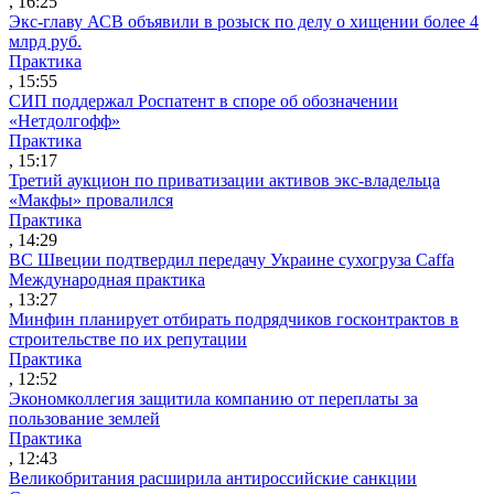
, 16:25
Экс-главу АСВ объявили в розыск по делу о хищении более 4
млрд руб.
Практика
, 15:55
СИП поддержал Роспатент в споре об обозначении
«Нетдолгофф»
Практика
, 15:17
Третий аукцион по приватизации активов экс-владельца
«Макфы» провалился
Практика
, 14:29
ВС Швеции подтвердил передачу Украине сухогруза Caffa
Международная практика
, 13:27
Минфин планирует отбирать подрядчиков госконтрактов в
строительстве по их репутации
Практика
, 12:52
Экономколлегия защитила компанию от переплаты за
пользование землей
Практика
, 12:43
Великобритания расширила антироссийские санкции