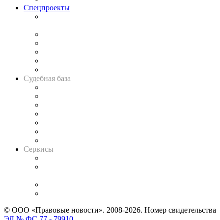
Спецпроекты
Подкаст «В здравом уме
и твёрдой памяти»
Legal Design
Банкротная панорама
Советы для литигаторов
Сговоры на торгах
Авто
Судебная база
Картотека арбитражных дел
Решения арбитражных судов
Календарь рассмотрения арбитражных дел
Досье судей
Информация о судах
RSS лента новостей
Вакансии для юристов
Сервисы
Справочно-правовая система
Casebook: мониторинг дел
и компаний
Caselook: поиск и анализ практики
CASE.ONE: управление юридической службой
© ООО «Правовые новости». 2008-2026.
Номер свидетельства
ЭЛ № ФС 77 - 79910
.