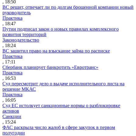
, 18:50
ВС решит, отвечает ли по долгам брошенной компании новый
руководитель
Практика
, 18:47
Путин подписал закон о новых правилах комплексного
развития территорий
Законодательство
, 18:24
ВС защитил право на взыскание займа по расписке
Практика
, 17:11
Сбербанк планирует банкротить «Евротранс»
Практика
, 16:53
Суд пересмотрит дело о выдаче исполнительного листа на
решение МКАС
Практика
, 16:05
Суд ЕС истолкует санкционные нормы о разблокировке
активов
Санкции
, 15:24
ФАС раскрыла число жалоб в сфере закупок в первом
полугодии