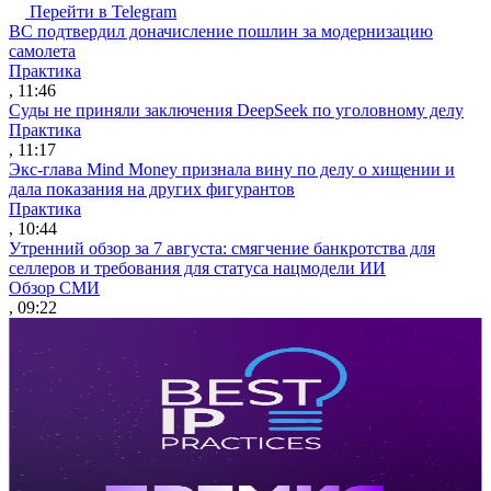
Перейти в Telegram
ВС подтвердил доначисление пошлин за модернизацию
самолета
Практика
, 11:46
Суды не приняли заключения DeepSeek по уголовному делу
Практика
, 11:17
Экс-глава Mind Money признала вину по делу о хищении и
дала показания на других фигурантов
Практика
, 10:44
Утренний обзор за 7 августа: смягчение банкротства для
селлеров и требования для статуса нацмодели ИИ
Обзор СМИ
, 09:22