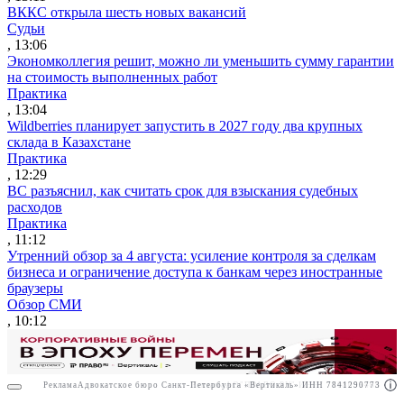
ВККС открыла шесть новых вакансий
Судьи
, 13:06
Экономколлегия решит, можно ли уменьшить сумму гарантии
на стоимость выполненных работ
Практика
, 13:04
Wildberries планирует запустить в 2027 году два крупных
склада в Казахстане
Практика
, 12:29
ВС разъяснил, как считать срок для взыскания судебных
расходов
Практика
, 11:12
Утренний обзор за 4 августа: усиление контроля за сделкам
бизнеса и ограничение доступа к банкам через иностранные
браузеры
Обзор СМИ
, 10:12
Реклама
Адвокатское бюро Санкт-Петербурга «Вертикаль» ИНН 7841290773
Реклама
АО"ПРАВО.РУ" ИНН: 7708095468