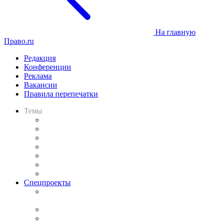
На главную
Право.ru
Редакция
Конференции
Реклама
Вакансии
Правила перепечатки
Темы
Практика
Законодательство
Процесс
Исследования
Рынок юридических услуг
Юридическое сообщество
Важнейшие правовые темы в прессе
Спецпроекты
Подкаст «В здравом уме
и твёрдой памяти»
Legal Design
Банкротная панорама