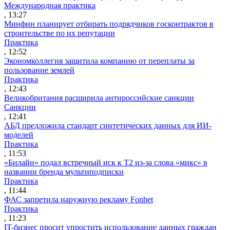
Международная практика
, 13:27
Минфин планирует отбирать подрядчиков госконтрактов в
строительстве по их репутации
Практика
, 12:52
Экономколлегия защитила компанию от переплаты за
пользование землей
Практика
, 12:43
Великобритания расширила антироссийские санкции
Санкции
, 12:41
АБД предложила стандарт синтетических данных для ИИ-
моделей
Практика
, 11:53
«Билайн» подал встречный иск к Т2 из-за слова «микс» в
названии бренда мультиподписки
Практика
, 11:44
ФАС запретила наружную рекламу Fonbet
Практика
, 11:23
IT-бизнес просит упростить использование данных граждан