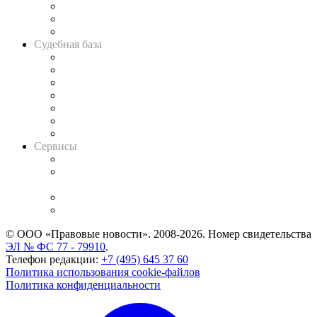
Советы для литигаторов
Сговоры на торгах
Авто
Судебная база
Картотека арбитражных дел
Решения арбитражных судов
Календарь рассмотрения арбитражных дел
Досье судей
Информация о судах
RSS лента новостей
Вакансии для юристов
Сервисы
Справочно-правовая система
Casebook: мониторинг дел
и компаний
Caselook: поиск и анализ практики
CASE.ONE: управление юридической службой
© ООО «Правовые новости». 2008-2026.
Номер свидетельства
ЭЛ № ФС 77 - 79910
.
Телефон редакции:
+7 (495) 645 37 60
Политика использования cookie-файлов
Политика конфиденциальности