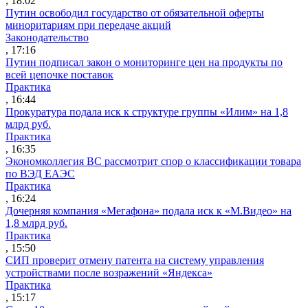
, 18:02
Путин освободил государство от обязательной оферты
миноритариям при передаче акций
Законодательство
, 17:16
Путин подписал закон о мониторинге цен на продукты по
всей цепочке поставок
Практика
, 16:44
Прокуратура подала иск к структуре группы «Илим» на 1,8
млрд руб.
Практика
, 16:35
Экономколлегия ВС рассмотрит спор о классификации товара
по ВЭД ЕАЭС
Практика
, 16:24
Дочерняя компания «Мегафона» подала иск к «М.Видео» на
1,8 млрд руб.
Практика
, 15:50
СИП проверит отмену патента на систему управления
устройствами после возражений «Яндекса»
Практика
, 15:17