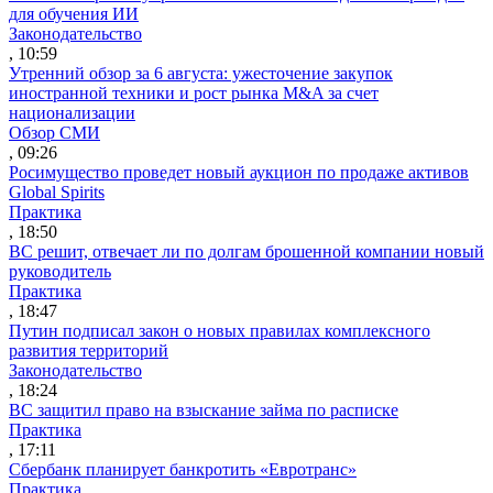
для обучения ИИ
Законодательство
, 10:59
Утренний обзор за 6 августа: ужесточение закупок
иностранной техники и рост рынка M&A за счет
национализации
Обзор СМИ
, 09:26
Росимущество проведет новый аукцион по продаже активов
Global Spirits
Практика
, 18:50
ВС решит, отвечает ли по долгам брошенной компании новый
руководитель
Практика
, 18:47
Путин подписал закон о новых правилах комплексного
развития территорий
Законодательство
, 18:24
ВС защитил право на взыскание займа по расписке
Практика
, 17:11
Сбербанк планирует банкротить «Евротранс»
Практика