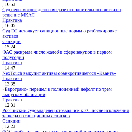
, 16:53
Суд пересмотрит дело о выдаче исполнительного листа на
решение МКАС
Практика
, 16:05
Суд ЕС истолкует санкционные нормы о разблокировке
активов
Санкции
, 15:24
ФАС раскрыла число жалоб в сфере закупок в первом
полугодии
Практика
, 14:47
NexTouch выкупит активы обанкротившегося «Кванта»
Практика
, 13:35
«Евротранс» перешел в полноценный дефолт по трем
выпускам облигаций
Практика
, 12:31
Российский судовладелец отозвал иск к ЕС после исключения
танкера из санкционных списков
Санкции
, 12:23
ФАС возбудила дело из-за ограничений при страховании