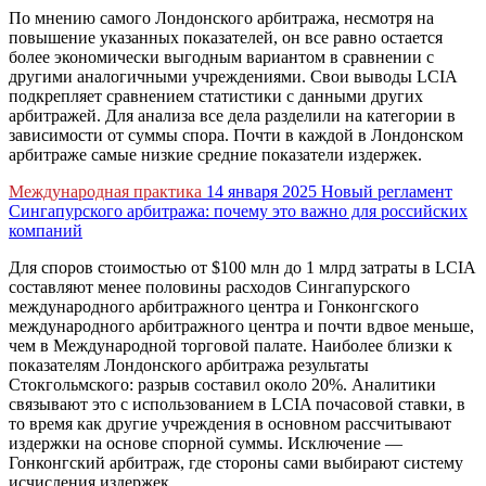
По мнению самого Лондонского арбитража, несмотря на
повышение указанных показателей, он все равно остается
более экономически выгодным вариантом в сравнении с
другими аналогичными учреждениями. Свои выводы LCIA
подкрепляет сравнением статистики с данными других
арбитражей. Для анализа все дела разделили на категории в
зависимости от суммы спора. Почти в каждой в Лондонском
арбитраже самые низкие средние показатели издержек.
Международная практика
14 января 2025
Новый регламент
Сингапурского арбитража: почему это важно для российских
компаний
Для споров стоимостью от $100 млн до 1 млрд затраты в LCIA
составляют менее половины расходов Сингапурского
международного арбитражного центра и Гонконгского
международного арбитражного центра и почти вдвое меньше,
чем в Международной торговой палате. Наиболее близки к
показателям Лондонского арбитража результаты
Стокгольмского: разрыв составил около 20%. Аналитики
связывают это с использованием в LCIA почасовой ставки, в
то время как другие учреждения в основном рассчитывают
издержки на основе спорной суммы. Исключение —
Гонконгский арбитраж, где стороны сами выбирают систему
исчисления издержек.