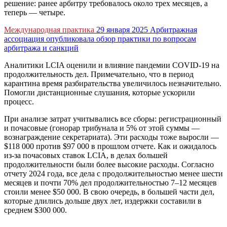
решение: ранее арбитру требовалось около трех месяцев, а
теперь — четыре.
Международная практика
29 января 2025
Арбитражная
ассоциация опубликовала обзор практики по вопросам
арбитража и санкций
Аналитики LCIA оценили и влияние пандемии COVID-19 на
продолжительность дел. Примечательно, что в период
карантина время разбирательства увеличилось незначительно.
Помогли дистанционные слушания, которые ускорили
процесс.
При анализе затрат учитывались все сборы: регистрационный
и почасовые (гонорар трибунала и 5% от этой суммы —
вознаграждение секретариата). Эти расходы тоже выросли —
$118 000 против $97 000 в прошлом отчете. Как и ожидалось
из-за почасовых ставок LCIA, в делах большей
продолжительности были более высокие расходы. Согласно
отчету 2024 года, все дела с продолжительностью менее шести
месяцев и почти 70% дел продолжительностью 7–12 месяцев
стоили менее $50 000. В свою очередь, в большей части дел,
которые длились дольше двух лет, издержки составили в
среднем $300 000.