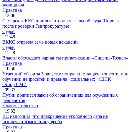
заемщиков
Практика
, 12:06
Самарская ККС приняла отставку главы облсуда Шилова
после проверки Генпрокуратуры
Судьи
, 11:48
ВККС открыла семь новых вакансий
Судьи
, 11:28
Власти обсуждают варианты приватизации «Сирены-Трэвел»
Практика
, 10:50
Утренний обзор за 5 августа: поправки о защите контента при
обучении нейросетей и правила «социальных» СЗПК
Обзор СМИ
, 09:37
Путин подписал закон об ограничениях для осужденных
релокантов
Законодательство
, 19:32
ВС напомнил, что прекращение уголовного дела не
исключает взыскания ущерба
Практика