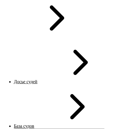
Досье судей
База судов