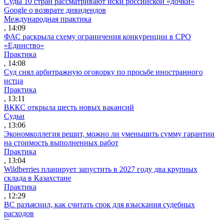
Суды 10 стран рассматривают иски российской «дочки»
Google о возврате дивидендов
Международная практика
, 14:09
ФАС раскрыла схему ограничения конкуренции в СРО
«Единство»
Практика
, 14:08
Суд снял арбитражную оговорку по просьбе иностранного
истца
Практика
, 13:11
ВККС открыла шесть новых вакансий
Судьи
, 13:06
Экономколлегия решит, можно ли уменьшить сумму гарантии
на стоимость выполненных работ
Практика
, 13:04
Wildberries планирует запустить в 2027 году два крупных
склада в Казахстане
Практика
, 12:29
ВС разъяснил, как считать срок для взыскания судебных
расходов