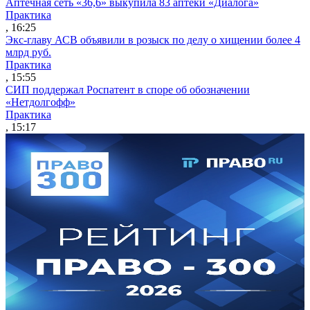
Аптечная сеть «36,6» выкупила 83 аптеки «Диалога»
Практика
, 16:25
Экс-главу АСВ объявили в розыск по делу о хищении более 4
млрд руб.
Практика
, 15:55
СИП поддержал Роспатент в споре об обозначении
«Нетдолгофф»
Практика
, 15:17