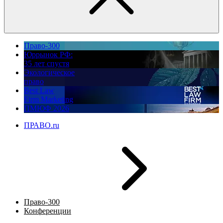
Право-300
Юррынок РФ:
35 лет спустя
Экологическое
право
Best Law
Firm Marketing
ПМЮФ 2026
ПРАВО.ru
Право-300
Конференции