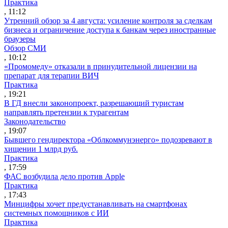
Практика
, 11:12
Утренний обзор за 4 августа: усиление контроля за сделкам
бизнеса и ограничение доступа к банкам через иностранные
браузеры
Обзор СМИ
, 10:12
«Промомеду» отказали в принудительной лицензии на
препарат для терапии ВИЧ
Практика
, 19:21
В ГД внесли законопроект, разрешающий туристам
направлять претензии к турагентам
Законодательство
, 19:07
Бывшего гендиректора «Облкоммунэнерго» подозревают в
хищении 1 млрд руб.
Практика
, 17:59
ФАС возбудила дело против Apple
Практика
, 17:43
Минцифры хочет предустанавливать на смартфонах
системных помощников с ИИ
Практика