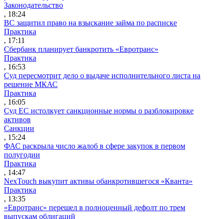
Законодательство
, 18:24
ВС защитил право на взыскание займа по расписке
Практика
, 17:11
Сбербанк планирует банкротить «Евротранс»
Практика
, 16:53
Суд пересмотрит дело о выдаче исполнительного листа на
решение МКАС
Практика
, 16:05
Суд ЕС истолкует санкционные нормы о разблокировке
активов
Санкции
, 15:24
ФАС раскрыла число жалоб в сфере закупок в первом
полугодии
Практика
, 14:47
NexTouch выкупит активы обанкротившегося «Кванта»
Практика
, 13:35
«Евротранс» перешел в полноценный дефолт по трем
выпускам облигаций