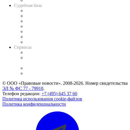
Авто
Судебная база
Картотека арбитражных дел
Решения арбитражных судов
Календарь рассмотрения арбитражных дел
Досье судей
Информация о судах
RSS лента новостей
Вакансии для юристов
Сервисы
Справочно-правовая система
Casebook: мониторинг дел
и компаний
Caselook: поиск и анализ практики
CASE.ONE: управление юридической службой
© ООО «Правовые новости». 2008-2026.
Номер свидетельства
ЭЛ № ФС 77 - 79910
.
Телефон редакции:
+7 (495) 645 37 60
Политика использования cookie-файлов
Политика конфиденциальности