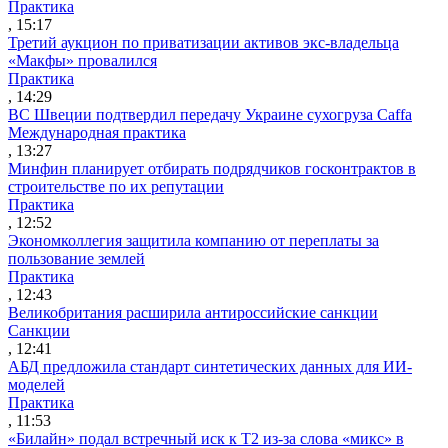
Практика
, 15:17
Третий аукцион по приватизации активов экс-владельца
«Макфы» провалился
Практика
, 14:29
ВС Швеции подтвердил передачу Украине сухогруза Caffa
Международная практика
, 13:27
Минфин планирует отбирать подрядчиков госконтрактов в
строительстве по их репутации
Практика
, 12:52
Экономколлегия защитила компанию от переплаты за
пользование землей
Практика
, 12:43
Великобритания расширила антироссийские санкции
Санкции
, 12:41
АБД предложила стандарт синтетических данных для ИИ-
моделей
Практика
, 11:53
«Билайн» подал встречный иск к Т2 из-за слова «микс» в