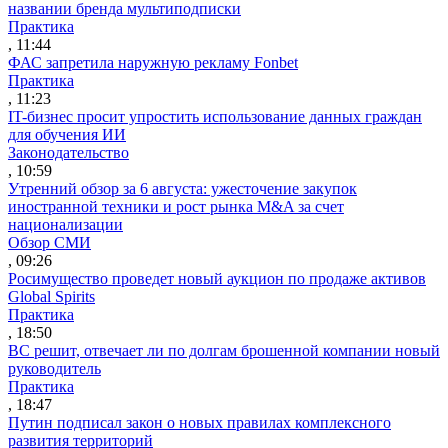
названии бренда мультиподписки
Практика
, 11:44
ФАС запретила наружную рекламу Fonbet
Практика
, 11:23
IT-бизнес просит упростить использование данных граждан
для обучения ИИ
Законодательство
, 10:59
Утренний обзор за 6 августа: ужесточение закупок
иностранной техники и рост рынка M&A за счет
национализации
Обзор СМИ
, 09:26
Росимущество проведет новый аукцион по продаже активов
Global Spirits
Практика
, 18:50
ВС решит, отвечает ли по долгам брошенной компании новый
руководитель
Практика
, 18:47
Путин подписал закон о новых правилах комплексного
развития территорий