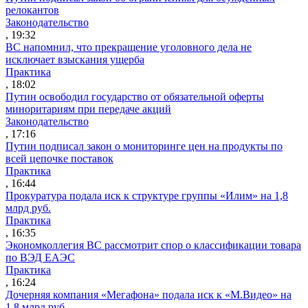
релокантов
Законодательство
, 19:32
ВС напомнил, что прекращение уголовного дела не
исключает взыскания ущерба
Практика
, 18:02
Путин освободил государство от обязательной оферты
миноритариям при передаче акций
Законодательство
, 17:16
Путин подписал закон о мониторинге цен на продукты по
всей цепочке поставок
Практика
, 16:44
Прокуратура подала иск к структуре группы «Илим» на 1,8
млрд руб.
Практика
, 16:35
Экономколлегия ВС рассмотрит спор о классификации товара
по ВЭД ЕАЭС
Практика
, 16:24
Дочерняя компания «Мегафона» подала иск к «М.Видео» на
1,8 млрд руб.