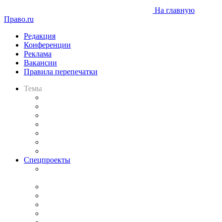
На главную
Право.ru
Редакция
Конференции
Реклама
Вакансии
Правила перепечатки
Темы
Практика
Законодательство
Процесс
Исследования
Рынок юридических услуг
Юридическое сообщество
Важнейшие правовые темы в прессе
Спецпроекты
Подкаст «В здравом уме
и твёрдой памяти»
Legal Design
Банкротная панорама
Советы для литигаторов
Сговоры на торгах