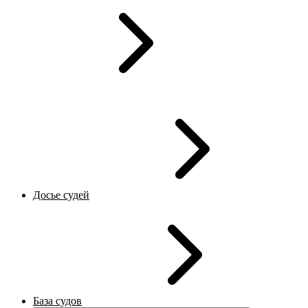
Досье судей
База судов