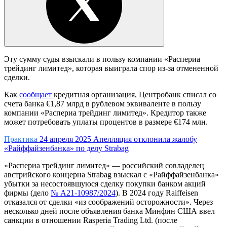
Эту сумму суды взыскали в пользу компании «Распериа
трейдинг лимитед», которая выиграла спор из-за отмененной
сделки.
Как
сообщает
кредитная организация, Центробанк списал со
счета банка €1,87 млрд в рублевом эквиваленте в пользу
компании «Распериа трейдинг лимитед». Кредитор также
может потребовать уплаты процентов в размере €174 млн.
Практика
24 апреля 2025
Апелляция отклонила жалобу
«Райффайзенбанка» по делу Strabag
«Распериа трейдинг лимитед» — российский совладелец
австрийского концерна Strabag взыскал с «Райффайзенбанка»
убытки за несостоявшуюся сделку покупки банком акций
фирмы (дело
№ А21-10987/2024
). В 2024 году Raiffeisen
отказался от сделки «из соображений осторожности». Через
несколько дней после объявления банка Минфин США ввел
санкции в отношении Rasperia Trading Ltd. (после