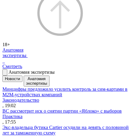
18+
Анатомия
экспертизы
Смотреть
Анатомия экспертизы
Новости
Анатомия
экспертизы
Минцифры предложило усилить контроль за сим-картами в
M2M-устройствах компаний
Законодательство
, 19:02
ВС рассмотрит иск о снятии партии «Яблоко» с выборов
Практика
, 17:55
Экс-владельца бутика Cartier осудили на девять с половиной
лет за таможенную схему