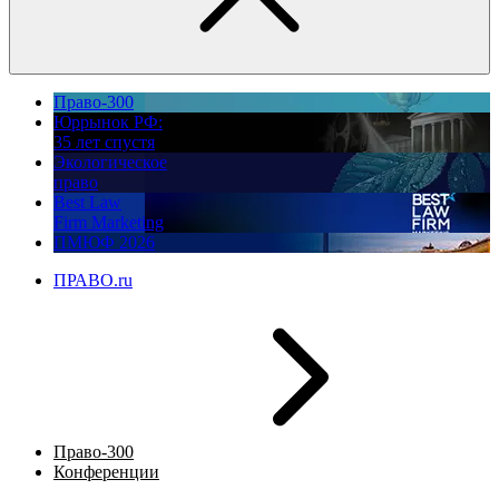
Право-300
Юррынок РФ:
35 лет спустя
Экологическое
право
Best Law
Firm Marketing
ПМЮФ 2026
ПРАВО.ru
Право-300
Конференции