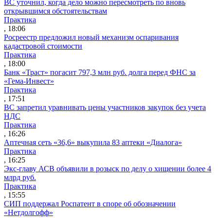
ВС уточнил, когда дело можно пересмотреть по вновь
открывшимся обстоятельствам
Практика
, 18:06
Росреестр предложил новый механизм оспаривания
кадастровой стоимости
Практика
, 18:00
Банк «Траст» погасит 797,3 млн руб. долга перед ФНС за
«Гема-Инвест»
Практика
, 17:51
ВС запретил уравнивать цены участников закупок без учета
НДС
Практика
, 16:26
Аптечная сеть «36,6» выкупила 83 аптеки «Диалога»
Практика
, 16:25
Экс-главу АСВ объявили в розыск по делу о хищении более 4
млрд руб.
Практика
, 15:55
СИП поддержал Роспатент в споре об обозначении
«Нетдолгофф»