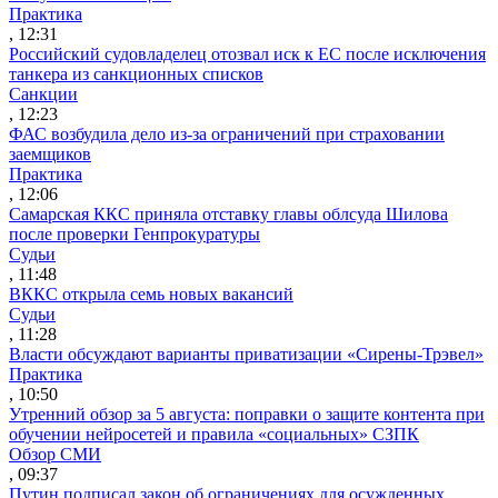
Практика
, 12:31
Российский судовладелец отозвал иск к ЕС после исключения
танкера из санкционных списков
Санкции
, 12:23
ФАС возбудила дело из-за ограничений при страховании
заемщиков
Практика
, 12:06
Самарская ККС приняла отставку главы облсуда Шилова
после проверки Генпрокуратуры
Судьи
, 11:48
ВККС открыла семь новых вакансий
Судьи
, 11:28
Власти обсуждают варианты приватизации «Сирены-Трэвел»
Практика
, 10:50
Утренний обзор за 5 августа: поправки о защите контента при
обучении нейросетей и правила «социальных» СЗПК
Обзор СМИ
, 09:37
Путин подписал закон об ограничениях для осужденных