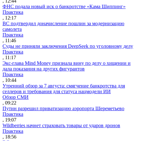
, 12:44
ФНС подала новый иск о банкротстве «Кама Шиппинг»
Практика
, 12:17
ВС подтвердил доначисление пошлин за модернизацию
самолета
Практика
, 11:46
Суды не приняли заключения DeepSeek по уголовному делу
Практика
, 11:17
Экс-глава Mind Money признала вину по делу о хищении и
дала показания на других фигурантов
Практика
, 10:44
Утренний обзор за 7 августа: смягчение банкротства для
селлеров и требования для статуса нацмодели ИИ
Обзор СМИ
, 09:22
Путин разрешил приватизацию аэропорта Шереметьево
Практика
, 19:07
Wildberries начнет страховать товары от ударов дронов
Практика
, 18:56