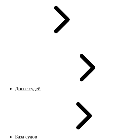
Досье судей
База судов