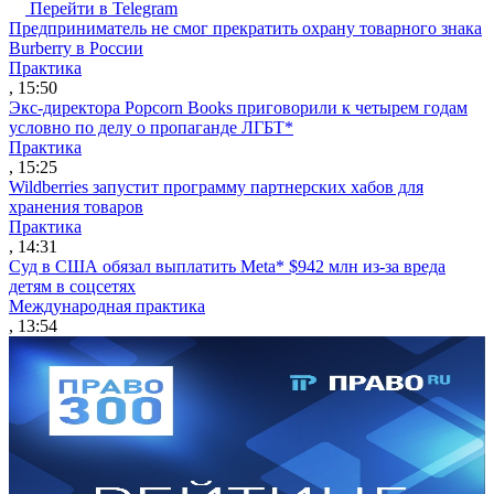
Перейти в Telegram
Предприниматель не смог прекратить охрану товарного знака
Burberry в России
Практика
, 15:50
Экс-директора Popcorn Books приговорили к четырем годам
условно по делу о пропаганде ЛГБТ*
Практика
, 15:25
Wildberries запустит программу партнерских хабов для
хранения товаров
Практика
, 14:31
Суд в США обязал выплатить Meta* $942 млн из-за вреда
детям в соцсетях
Международная практика
, 13:54