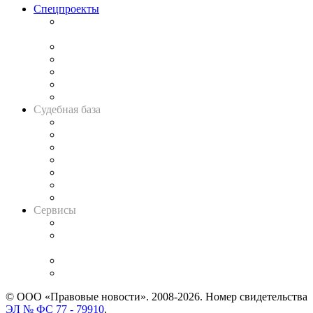
Спецпроекты
Подкаст «В здравом уме
и твёрдой памяти»
Legal Design
Банкротная панорама
Советы для литигаторов
Сговоры на торгах
Авто
Судебная база
Картотека арбитражных дел
Решения арбитражных судов
Календарь рассмотрения арбитражных дел
Досье судей
Информация о судах
RSS лента новостей
Вакансии для юристов
Сервисы
Справочно-правовая система
Casebook: мониторинг дел
и компаний
Caselook: поиск и анализ практики
CASE.ONE: управление юридической службой
© ООО «Правовые новости». 2008-2026.
Номер свидетельства
ЭЛ № ФС 77 - 79910
.