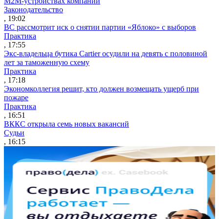
M2M-устройствах компаний
Законодательство
, 19:02
ВС рассмотрит иск о снятии партии «Яблоко» с выборов
Практика
, 17:55
Экс-владельца бутика Cartier осудили на девять с половиной
лет за таможенную схему
Практика
, 17:18
Экономколлегия решит, кто должен возмещать ущерб при
пожаре
Практика
, 16:51
ВККС открыла семь новых вакансий
Судьи
, 16:15