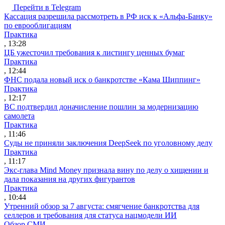
Перейти в Telegram
Кассация разрешила рассмотреть в РФ иск к «Альфа-Банку»
по еврооблигациям
Практика
, 13:28
ЦБ ужесточил требования к листингу ценных бумаг
Практика
, 12:44
ФНС подала новый иск о банкротстве «Кама Шиппинг»
Практика
, 12:17
ВС подтвердил доначисление пошлин за модернизацию
самолета
Практика
, 11:46
Суды не приняли заключения DeepSeek по уголовному делу
Практика
, 11:17
Экс-глава Mind Money признала вину по делу о хищении и
дала показания на других фигурантов
Практика
, 10:44
Утренний обзор за 7 августа: смягчение банкротства для
селлеров и требования для статуса нацмодели ИИ
Обзор СМИ