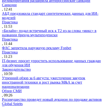
Великобритания расширила антироссийские санкции
Санкции
, 12:41
АБД предложила стандарт синтетических данных для ИИ-
моделей
Практика
, 11:53
«Билайн» подал встречный иск к Т2 из-за слова «микс» в
названии бренда мультиподписки
Практика
, 11:44
ФАС запретила наружную рекламу Fonbet
Практика
, 11:23
IT-бизнес просит упростить использование данных граждан
для обучения ИИ
Законодательство
, 10:59
Утренний обзор за 6 августа: ужесточение закупок
иностранной техники и рост рынка M&A за счет
национализации
Обзор СМИ
, 09:26
Росимущество проведет новый аукцион по продаже активов
Global Spirits