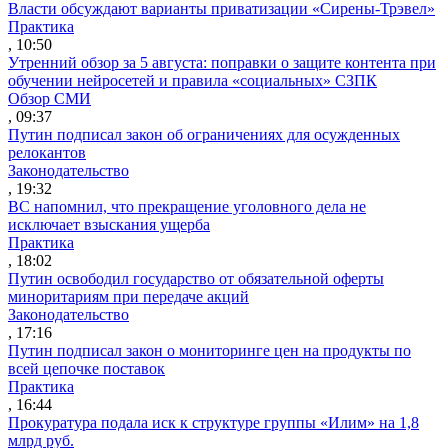
Власти обсуждают варианты приватизации «Сирены-Трэвел»
Практика
, 10:50
Утренний обзор за 5 августа: поправки о защите контента при
обучении нейросетей и правила «социальных» СЗПК
Обзор СМИ
, 09:37
Путин подписал закон об ограничениях для осужденных
релокантов
Законодательство
, 19:32
ВС напомнил, что прекращение уголовного дела не
исключает взыскания ущерба
Практика
, 18:02
Путин освободил государство от обязательной оферты
миноритариям при передаче акций
Законодательство
, 17:16
Путин подписал закон о мониторинге цен на продукты по
всей цепочке поставок
Практика
, 16:44
Прокуратура подала иск к структуре группы «Илим» на 1,8
млрд руб.