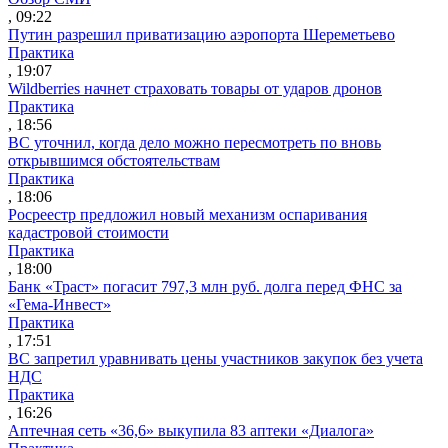
, 09:22
Путин разрешил приватизацию аэропорта Шереметьево
Практика
, 19:07
Wildberries начнет страховать товары от ударов дронов
Практика
, 18:56
ВС уточнил, когда дело можно пересмотреть по вновь
открывшимся обстоятельствам
Практика
, 18:06
Росреестр предложил новый механизм оспаривания
кадастровой стоимости
Практика
, 18:00
Банк «Траст» погасит 797,3 млн руб. долга перед ФНС за
«Гема-Инвест»
Практика
, 17:51
ВС запретил уравнивать цены участников закупок без учета
НДС
Практика
, 16:26
Аптечная сеть «36,6» выкупила 83 аптеки «Диалога»