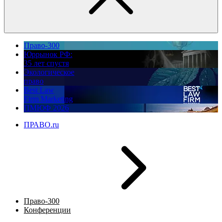
Право-300
Юррынок РФ:
35 лет спустя
Экологическое
право
Best Law
Firm Marketing
ПМЮФ 2026
ПРАВО.ru
Право-300
Конференции