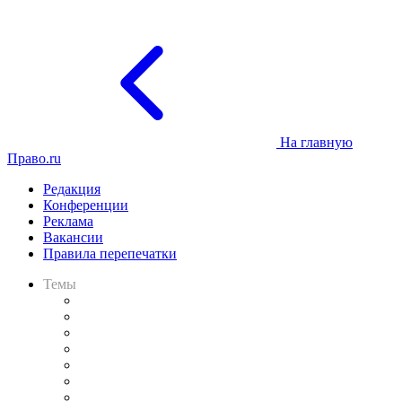
На главную
Право.ru
Редакция
Конференции
Реклама
Вакансии
Правила перепечатки
Темы
Практика
Законодательство
Процесс
Исследования
Рынок юридических услуг
Юридическое сообщество
Важнейшие правовые темы в прессе