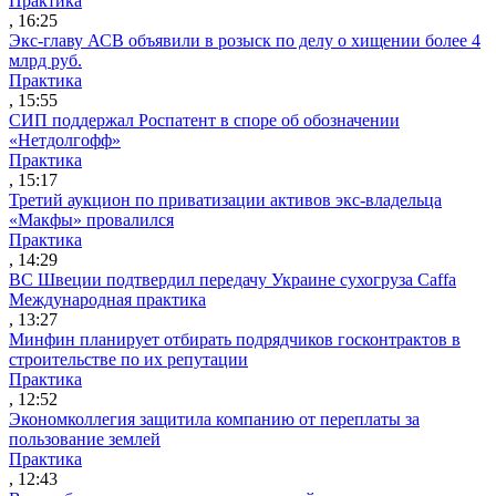
Практика
, 16:25
Экс-главу АСВ объявили в розыск по делу о хищении более 4
млрд руб.
Практика
, 15:55
СИП поддержал Роспатент в споре об обозначении
«Нетдолгофф»
Практика
, 15:17
Третий аукцион по приватизации активов экс-владельца
«Макфы» провалился
Практика
, 14:29
ВС Швеции подтвердил передачу Украине сухогруза Caffa
Международная практика
, 13:27
Минфин планирует отбирать подрядчиков госконтрактов в
строительстве по их репутации
Практика
, 12:52
Экономколлегия защитила компанию от переплаты за
пользование землей
Практика
, 12:43