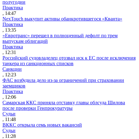
полугодии
Практика
, 14:47
NexTouch выкупит активы обанкротившегося «Кванта»
Практика
, 13:35
«Евротранс» перешел в полноценный дефолт по трем
выпускам облигаций
Практика
, 12:31
Российский судовладелец отозвал иск к ЕС после исключения
танкера из санкционных списков
Санкции
, 12:23
ФАС возбудила дело из-за ограничений при страховании
заемщиков
Практика
, 12:06
Самарская ККС приняла отставку главы облсуда Шилова
после проверки Генпрокуратуры
Судьи
, 11:48
ВККС открыла семь новых вакансий
Судьи
, 11:28