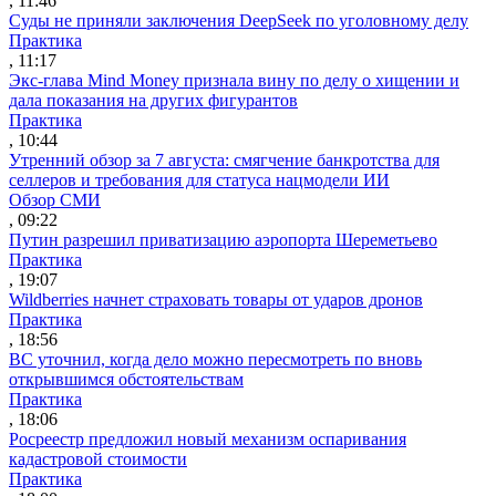
, 11:46
Суды не приняли заключения DeepSeek по уголовному делу
Практика
, 11:17
Экс-глава Mind Money признала вину по делу о хищении и
дала показания на других фигурантов
Практика
, 10:44
Утренний обзор за 7 августа: смягчение банкротства для
селлеров и требования для статуса нацмодели ИИ
Обзор СМИ
, 09:22
Путин разрешил приватизацию аэропорта Шереметьево
Практика
, 19:07
Wildberries начнет страховать товары от ударов дронов
Практика
, 18:56
ВС уточнил, когда дело можно пересмотреть по вновь
открывшимся обстоятельствам
Практика
, 18:06
Росреестр предложил новый механизм оспаривания
кадастровой стоимости
Практика