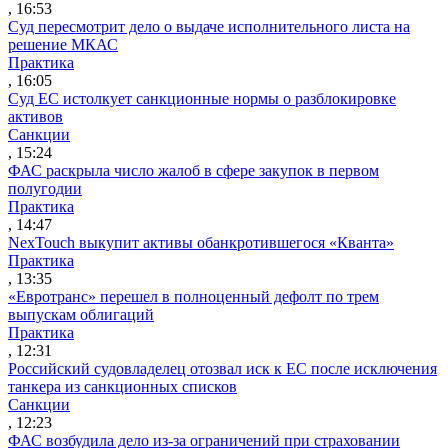
, 16:53
Суд пересмотрит дело о выдаче исполнительного листа на
решение МКАС
Практика
, 16:05
Суд ЕС истолкует санкционные нормы о разблокировке
активов
Санкции
, 15:24
ФАС раскрыла число жалоб в сфере закупок в первом
полугодии
Практика
, 14:47
NexTouch выкупит активы обанкротившегося «Кванта»
Практика
, 13:35
«Евротранс» перешел в полноценный дефолт по трем
выпускам облигаций
Практика
, 12:31
Российский судовладелец отозвал иск к ЕС после исключения
танкера из санкционных списков
Санкции
, 12:23
ФАС возбудила дело из-за ограничений при страховании