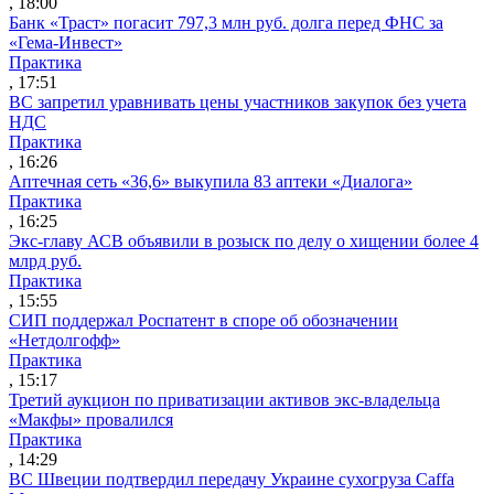
, 18:00
Банк «Траст» погасит 797,3 млн руб. долга перед ФНС за
«Гема-Инвест»
Практика
, 17:51
ВС запретил уравнивать цены участников закупок без учета
НДС
Практика
, 16:26
Аптечная сеть «36,6» выкупила 83 аптеки «Диалога»
Практика
, 16:25
Экс-главу АСВ объявили в розыск по делу о хищении более 4
млрд руб.
Практика
, 15:55
СИП поддержал Роспатент в споре об обозначении
«Нетдолгофф»
Практика
, 15:17
Третий аукцион по приватизации активов экс-владельца
«Макфы» провалился
Практика
, 14:29
ВС Швеции подтвердил передачу Украине сухогруза Caffa