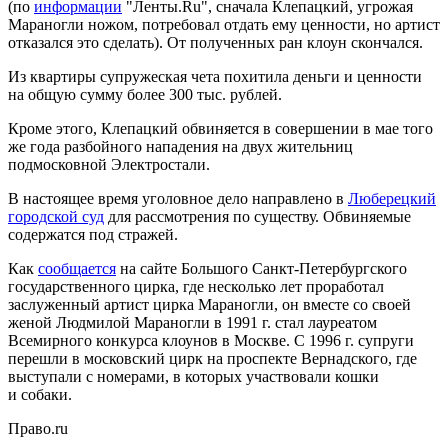
(по
информации
"Ленты.Ru", сначала Клепацкий, угрожая
Мараногли ножом, потребовал отдать ему ценности, но артист
отказался это сделать). От полученных ран клоун скончался.
Из квартиры супружеская чета похитила деньги и ценности
на общую сумму более 300 тыс. рублей.
Кроме этого, Клепацкий обвиняется в совершении в мае того
же года разбойного нападения на двух жительниц
подмосковной Электростали.
В настоящее время уголовное дело направлено в
Люберецкий
городской суд
для рассмотрения по существу. Обвиняемые
содержатся под стражей.
Как
сообщается
на сайте Большого Санкт-Петербургского
государственного цирка, где несколько лет проработал
заслуженный артист цирка Мараногли, он вместе со своей
женой Людмилой Мараногли в 1991 г. стал лауреатом
Всемирного конкурса клоунов в Москве. С 1996 г. супруги
перешли в московский цирк на проспекте Вернадского, где
выступали с номерами, в которых участвовали кошки
и собаки.
Право.ru