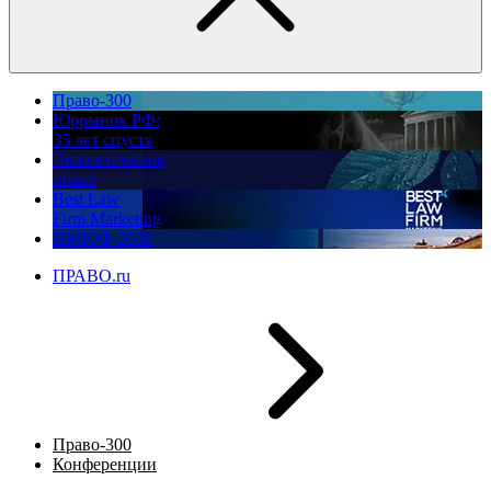
Право-300
Юррынок РФ:
35 лет спустя
Экологическое
право
Best Law
Firm Marketing
ПМЮФ 2026
ПРАВО.ru
Право-300
Конференции