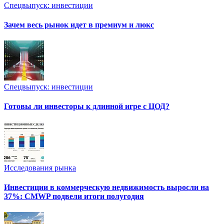
Спецвыпуск: инвестиции
Зачем весь рынок идет в премиум и люкс
Спецвыпуск: инвестиции
Готовы ли инвесторы к длинной игре с ЦОД?
Исследования рынка
Инвестиции в коммерческую недвижимость выросли на
37%: CMWP подвели итоги полугодия