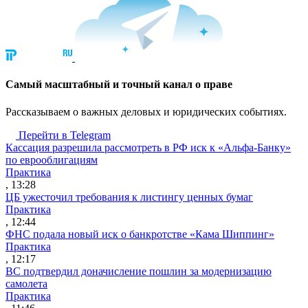
Cамый масштабный и точный канал о праве
Рассказываем о важных деловых и юридических событиях.
Перейти в Telegram
Кассация разрешила рассмотреть в РФ иск к «Альфа-Банку»
по еврооблигациям
Практика
, 13:28
ЦБ ужесточил требования к листингу ценных бумаг
Практика
, 12:44
ФНС подала новый иск о банкротстве «Кама Шиппинг»
Практика
, 12:17
ВС подтвердил доначисление пошлин за модернизацию
самолета
Практика