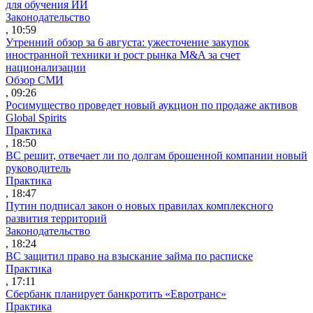
для обучения ИИ
Законодательство
, 10:59
Утренний обзор за 6 августа: ужесточение закупок
иностранной техники и рост рынка M&A за счет
национализации
Обзор СМИ
, 09:26
Росимущество проведет новый аукцион по продаже активов
Global Spirits
Практика
, 18:50
ВС решит, отвечает ли по долгам брошенной компании новый
руководитель
Практика
, 18:47
Путин подписал закон о новых правилах комплексного
развития территорий
Законодательство
, 18:24
ВС защитил право на взыскание займа по расписке
Практика
, 17:11
Сбербанк планирует банкротить «Евротранс»
Практика