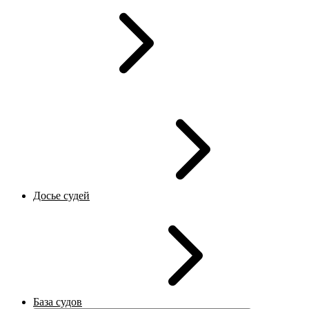
Досье судей
База судов