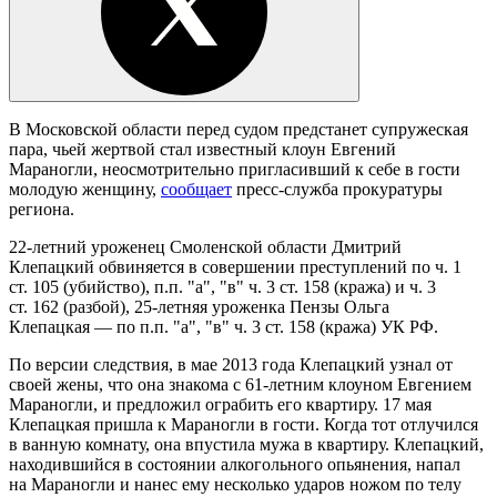
В Московской области перед судом предстанет супружеская
пара, чьей жертвой стал известный клоун Евгений
Мараногли, неосмотрительно пригласивший к себе в гости
молодую женщину,
сообщает
пресс-служба прокуратуры
региона.
22-летний уроженец Смоленской области Дмитрий
Клепацкий обвиняется в совершении преступлений по ч. 1
ст. 105 (убийство), п.п. "а", "в" ч. 3 ст. 158 (кража) и ч. 3
ст. 162 (разбой), 25-летняя уроженка Пензы Ольга
Клепацкая — по п.п. "а", "в" ч. 3 ст. 158 (кража) УК РФ.
По версии следствия, в мае 2013 года Клепацкий узнал от
своей жены, что она знакома с 61-летним клоуном Евгением
Мараногли, и предложил ограбить его квартиру. 17 мая
Клепацкая пришла к Мараногли в гости. Когда тот отлучился
в ванную комнату, она впустила мужа в квартиру. Клепацкий,
находившийся в состоянии алкогольного опьянения, напал
на Мараногли и нанес ему несколько ударов ножом по телу