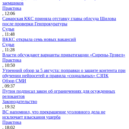
заемщиков
Практика
, 12:06
Самарская ККС приняла отставку главы облсуда Шилова
после проверки Генпрокуратуры
Судьи
, 11:48
ВККС открыла семь новых вакансий
Судьи
, 11:28
Власти обсуждают варианты приватизации «Сирены-Трэвел»
Практика
, 10:50
Утренний обзор за 5 августа: поправки о защите контента при
обучении нейросетей и правила «социальных» СЗПК
Обзор СМИ
, 09:37
Путин подписал закон об ограничениях для осужденных
релокантов
Законодательство
, 19:32
ВС напомнил, что прекращение уголовного дела не
исключает взыскания ущерба
Практика
, 18:02