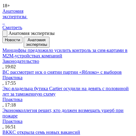
18+
Анатомия
экспертизы
Смотреть
Анатомия экспертизы
Новости
Анатомия
экспертизы
Минцифры предложило усилить контроль за сим-картами в
M2M-устройствах компаний
Законодательство
, 19:02
ВС рассмотрит иск о снятии партии «Яблоко» с выборов
Практика
, 17:55
Экс-владельца бутика Cartier осудили на девять с половиной
лет за таможенную схему
Практика
, 17:18
Экономколлегия решит, кто должен возмещать ущерб при
пожаре
Практика
, 16:51
ВККС открыла семь новых вакансий