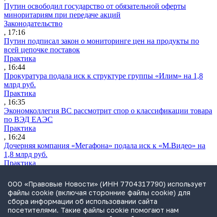
Путин освободил государство от обязательной оферты
миноритариям при передаче акций
Законодательство
, 17:16
Путин подписал закон о мониторинге цен на продукты по
всей цепочке поставок
Практика
, 16:44
Прокуратура подала иск к структуре группы «Илим» на 1,8
млрд руб.
Практика
, 16:35
Экономколлегия ВС рассмотрит спор о классификации товара
по ВЭД ЕАЭС
Практика
, 16:24
Дочерняя компания «Мегафона» подала иск к «М.Видео» на
1,8 млрд руб.
Практика
, 15:50
СИП проверит отмену патента на систему управления
ООО «Правовые Новости» (ИНН 7704317790) использует
устройствами после возражений «Яндекса»
файлы cookie (включая сторонние файлы cookie) для
Практика
сбора информации об использовании сайта
, 15:17
посетителями. Такие файлы cookie помогают нам
Суды 10 стран рассматривают иски российской «дочки»