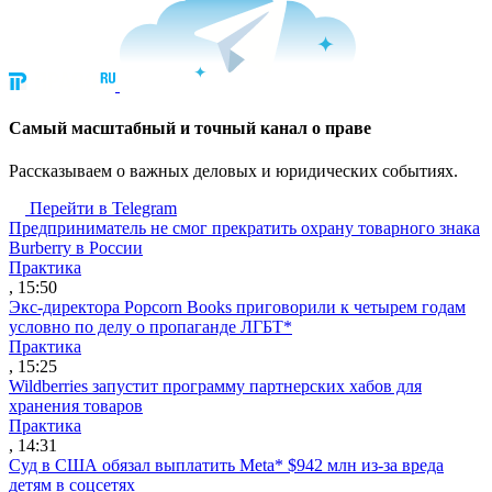
Cамый масштабный и точный канал о праве
Рассказываем о важных деловых и юридических событиях.
Перейти в Telegram
Предприниматель не смог прекратить охрану товарного знака
Burberry в России
Практика
, 15:50
Экс-директора Popcorn Books приговорили к четырем годам
условно по делу о пропаганде ЛГБТ*
Практика
, 15:25
Wildberries запустит программу партнерских хабов для
хранения товаров
Практика
, 14:31
Суд в США обязал выплатить Meta* $942 млн из-за вреда
детям в соцсетях