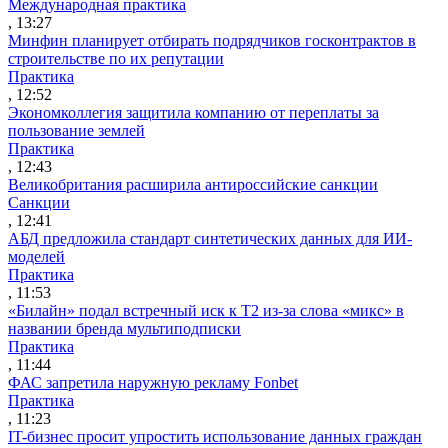
Международная практика
, 13:27
Минфин планирует отбирать подрядчиков госконтрактов в
строительстве по их репутации
Практика
, 12:52
Экономколлегия защитила компанию от переплаты за
пользование землей
Практика
, 12:43
Великобритания расширила антироссийские санкции
Санкции
, 12:41
АБД предложила стандарт синтетических данных для ИИ-
моделей
Практика
, 11:53
«Билайн» подал встречный иск к Т2 из-за слова «микс» в
названии бренда мультиподписки
Практика
, 11:44
ФАС запретила наружную рекламу Fonbet
Практика
, 11:23
IT-бизнес просит упростить использование данных граждан