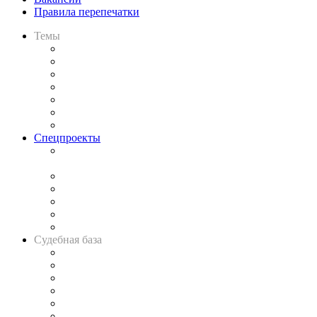
Правила перепечатки
Темы
Практика
Законодательство
Процесс
Исследования
Рынок юридических услуг
Юридическое сообщество
Важнейшие правовые темы в прессе
Спецпроекты
Подкаст «В здравом уме
и твёрдой памяти»
Legal Design
Банкротная панорама
Советы для литигаторов
Сговоры на торгах
Авто
Судебная база
Картотека арбитражных дел
Решения арбитражных судов
Календарь рассмотрения арбитражных дел
Досье судей
Информация о судах
RSS лента новостей