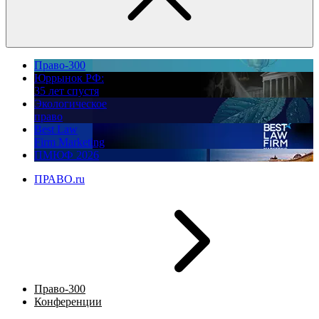
Право-300
Юррынок РФ:
35 лет спустя
Экологическое
право
Best Law
Firm Marketing
ПМЮФ 2026
ПРАВО.ru
Право-300
Конференции