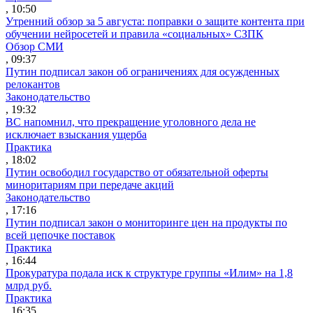
, 10:50
Утренний обзор за 5 августа: поправки о защите контента при
обучении нейросетей и правила «социальных» СЗПК
Обзор СМИ
, 09:37
Путин подписал закон об ограничениях для осужденных
релокантов
Законодательство
, 19:32
ВС напомнил, что прекращение уголовного дела не
исключает взыскания ущерба
Практика
, 18:02
Путин освободил государство от обязательной оферты
миноритариям при передаче акций
Законодательство
, 17:16
Путин подписал закон о мониторинге цен на продукты по
всей цепочке поставок
Практика
, 16:44
Прокуратура подала иск к структуре группы «Илим» на 1,8
млрд руб.
Практика
, 16:35