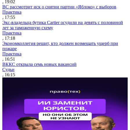
, 19:02
ВС рассмотрит иск о снятии партии «Яблоко» с выборов
Практика
, 17:55
Экс-владельца бутика Cartier осудили на девять с половиной
лет за таможенную схему
Практика
, 17:18
Экономколлегия решит, кто должен возмещать ущерб при
пожаре
Практика
, 16:51
ВККС открыла семь новых вакансий
Судьи
, 16:15