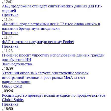
, 12:41
АБД предложила стандарт синтетических данных для ИИ-
моделей
Практика
, 11:53
«Билайн» подал встречный иск к Т2 из-за слова «микс» в
названии бренда мультиподписки
Практика
, 11:44
ФАС запретила наружную рекламу Fonbet
Практика
, 11:23
IT-бизнес просит упростить использование данных граждан
для обучения ИИ
Законодательство
, 10:59
Утренний обзор за 6 августа: ужесточение закупок
иностранной техники и рост рынка M&A за счет
национализации
Обзор СМИ
, 09:26
Росимущество проведет новый аукцион по продаже активов
Global Spirits
Практика
, 18:50