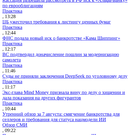
Кассация разрешила рассмотреть в РФ иск к «Альфа-Банку»
по еврооблигациям
Практика
, 13:28
ЦБ ужесточил требования к листингу ценных бумаг
Практика
, 12:44
ФНС подала новый иск о банкротстве «Кама Шиппинг»
Практика
, 12:17
ВС подтвердил доначисление пошлин за модернизацию
самолета
Практика
, 11:46
Суды не приняли заключения DeepSeek по уголовному делу
Практика
, 11:17
Экс-глава Mind Money признала вину по делу о хищении и
дала показания на других фигурантов
Практика
, 10:44
Утренний обзор за 7 августа: смягчение банкротства для
селлеров и требования для статуса нацмодели ИИ
Обзор СМИ
, 09:22