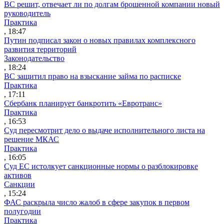
ВС решит, отвечает ли по долгам брошенной компании новый
руководитель
Практика
, 18:47
Путин подписал закон о новых правилах комплексного
развития территорий
Законодательство
, 18:24
ВС защитил право на взыскание займа по расписке
Практика
, 17:11
Сбербанк планирует банкротить «Евротранс»
Практика
, 16:53
Суд пересмотрит дело о выдаче исполнительного листа на
решение МКАС
Практика
, 16:05
Суд ЕС истолкует санкционные нормы о разблокировке
активов
Санкции
, 15:24
ФАС раскрыла число жалоб в сфере закупок в первом
полугодии
Практика