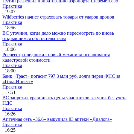
Путин разрешил приватизацию аэропорта Шереметьево
Практика
, 19:07
Wildberries начнет страховать товары от ударов дронов
Практика
, 18:56
ВС уточнил, когда дело можно пересмотреть по вновь
открывшимся обстоятельствам
Практика
, 18:06
Росреестр предложил новый механизм оспаривания
кадастровой стоимости
Практика
, 18:00
Банк «Траст» погасит 797,3 млн руб. долга перед ФНС за
«Гема-Инвест»
Практика
, 17:51
ВС запретил уравнивать цены участников закупок без учета
НДС
Практика
, 16:26
Аптечная сеть «36,6» выкупила 83 аптеки «Диалога»
Практика
, 16:25