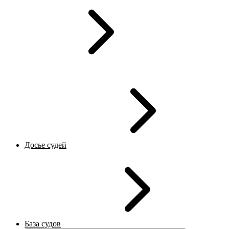
Досье судей
База судов