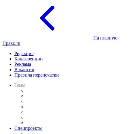
На главную
Право.ru
Редакция
Конференции
Реклама
Вакансии
Правила перепечатки
Темы
Практика
Законодательство
Процесс
Исследования
Рынок юридических услуг
Юридическое сообщество
Важнейшие правовые темы в прессе
Спецпроекты
Подкаст «В здравом уме