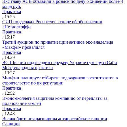
Экс-главу АСВ объявили в розыск по делу о хищении более 4
млрд руб.
Практика
, 15:55
СИП поддержал Роспатент в споре об обозначении
«Нетдолгофф»
Практика
, 15:17
Третий аукцион по приватизации активов экс-владельца
«Макфы» провалился
Практика
, 14:29
ВС Швеции подтвердил передачу Украине сухогруза Caffa
Международная практика
, 13:27
Минфин планирует отбирать подрядчиков госконтрактов в
строительстве по их репутации
Практика
, 12:52
Экономколлегия защитила компанию от переплаты за
пользование землей
Практика
, 12:43
Великобритания расширила антироссийские санкции
Санкции