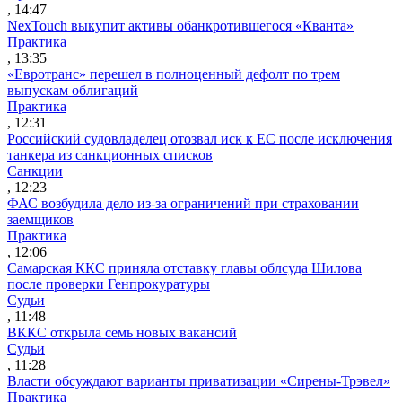
, 14:47
NexTouch выкупит активы обанкротившегося «Кванта»
Практика
, 13:35
«Евротранс» перешел в полноценный дефолт по трем
выпускам облигаций
Практика
, 12:31
Российский судовладелец отозвал иск к ЕС после исключения
танкера из санкционных списков
Санкции
, 12:23
ФАС возбудила дело из-за ограничений при страховании
заемщиков
Практика
, 12:06
Самарская ККС приняла отставку главы облсуда Шилова
после проверки Генпрокуратуры
Судьи
, 11:48
ВККС открыла семь новых вакансий
Судьи
, 11:28
Власти обсуждают варианты приватизации «Сирены-Трэвел»
Практика