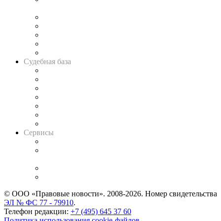
и твёрдой памяти»
Legal Design
Банкротная панорама
Советы для литигаторов
Сговоры на торгах
Авто
Судебная база
Картотека арбитражных дел
Решения арбитражных судов
Календарь рассмотрения арбитражных дел
Досье судей
Информация о судах
RSS лента новостей
Вакансии для юристов
Сервисы
Справочно-правовая система
Casebook: мониторинг дел
и компаний
Caselook: поиск и анализ практики
CASE.ONE: управление юридической службой
© ООО «Правовые новости». 2008-2026.
Номер свидетельства
ЭЛ № ФС 77 - 79910
.
Телефон редакции:
+7 (495) 645 37 60
Политика использования cookie-файлов