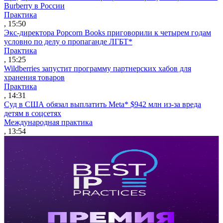
Burberry в России
Практика
, 15:50
Экс-директора Popcorn Books приговорили к четырем годам
условно по делу о пропаганде ЛГБТ*
Практика
, 15:25
Wildberries запустит программу партнерских хабов для
хранения товаров
Практика
, 14:31
Суд в США обязал выплатить Meta* $942 млн из-за вреда
детям в соцсетях
Международная практика
, 13:54