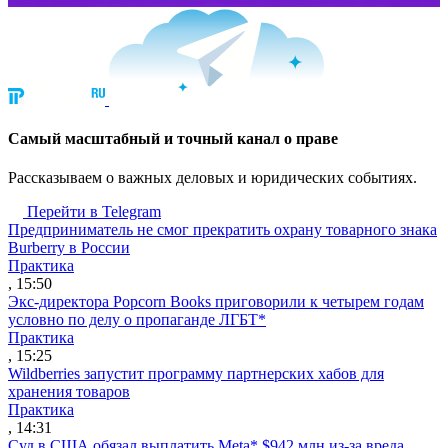
Cамый масштабный и точный канал о праве
Рассказываем о важных деловых и юридических событиях.
Перейти в Telegram
Предприниматель не смог прекратить охрану товарного знака
Burberry в России
Практика
, 15:50
Экс-директора Popcorn Books приговорили к четырем годам
условно по делу о пропаганде ЛГБТ*
Практика
, 15:25
Wildberries запустит программу партнерских хабов для
хранения товаров
Практика
, 14:31
Суд в США обязал выплатить Meta* $942 млн из-за вреда