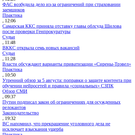
ФАС возбудила дело из-за ограничений при страховании
заемщиков
Практика
, 12:06
Самарская ККС приняла отставку главы облсуда Шилова
после проверки Генпрокуратуры
Судьи
, 11:48
ВККС открыла семь новых вакансий
Судьи
, 11:28
Власти обсуждают варианты приватизации «Сирены-Трэвел»
Практика
, 10:50
Утренний обзор за 5 августа: поправки о защите контента при
обучении нейросетей и правила «социальных» СЗПК
Обзор СМИ
, 09:37
Путин подписал закон об ограничениях для осужденных
релокантов
Законодательство
, 19:32
ВС напомнил, что прекращение уголовного дела не
исключает взыскания ущерба
Практика