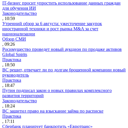
IT-бизнес просит упростить использование данных граждан
для обучения ИИ
Законодательство
, 10:59
Утренний обзор за 6 августа: ужесточение закупок
иностранной техники и рост рынка M&A за счет
национализации
Обзор СМИ
, 09:26
Росимущество проведет новый аукцион по продаже активов
Global Spirits
Практика
, 18:50
ВС решит, отвечает ли по долгам брошенной компании новый
руководитель
Практика
, 18:47
Путин подписал закон о новых правилах комплексного
развития территорий
Законодательство
, 18:24
ВС защитил право на взыскание займа по расписке
Практика
, 17:11
Сбербанк планирует банкротить «Евротранс»