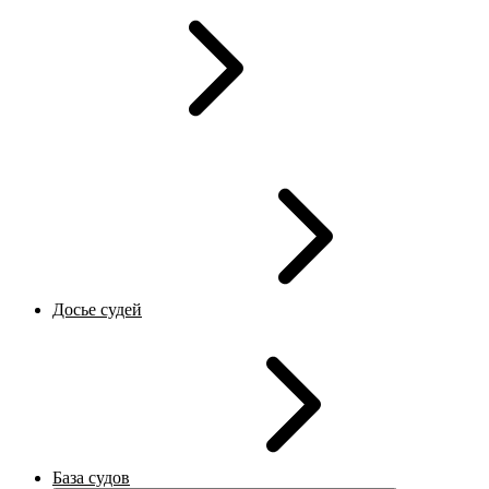
Досье судей
База судов