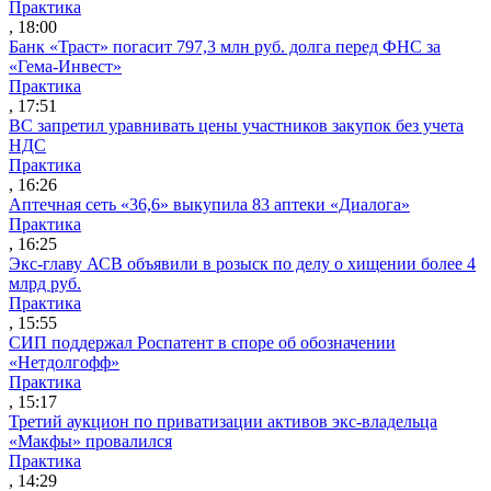
Практика
, 18:00
Банк «Траст» погасит 797,3 млн руб. долга перед ФНС за
«Гема-Инвест»
Практика
, 17:51
ВС запретил уравнивать цены участников закупок без учета
НДС
Практика
, 16:26
Аптечная сеть «36,6» выкупила 83 аптеки «Диалога»
Практика
, 16:25
Экс-главу АСВ объявили в розыск по делу о хищении более 4
млрд руб.
Практика
, 15:55
СИП поддержал Роспатент в споре об обозначении
«Нетдолгофф»
Практика
, 15:17
Третий аукцион по приватизации активов экс-владельца
«Макфы» провалился
Практика
, 14:29