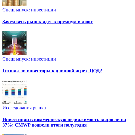
Спецвыпуск: инвестиции
Зачем весь рынок идет в премиум и люкс
Спецвыпуск: инвестиции
Готовы ли инвесторы к длинной игре с ЦОД?
Исследования рынка
Инвестиции в коммерческую недвижимость выросли на
37%: CMWP подвели итоги полугодия