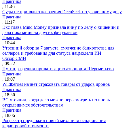
Практика
, 11:46
Суды не приняли заключения DeepSeek по уголовному делу
Практика
, 11:17
Экс-глава Mind Money признала вину по делу о хищении и
дала показания на других фигурантов
Практика
, 10:44
Утренний обзор за 7 августа: смягчение банкротства для
селлеров и требования для статуса нацмодели ИИ
Обзор СМИ
, 09:22
Путин разрешил приватизацию аэропорта Шереметьево
Практика
, 19:07
Wildberries начнет страховать товары от ударов дронов
Практика
, 18:56
ВС уточнил, когда дело можно пересмотреть по вновь
открывшимся обстоятельствам
Практика
, 18:06
Росреестр предложил новый механизм оспаривания
кадастровой стоимости