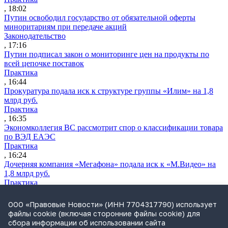
, 18:02
Путин освободил государство от обязательной оферты
миноритариям при передаче акций
Законодательство
, 17:16
Путин подписал закон о мониторинге цен на продукты по
всей цепочке поставок
Практика
, 16:44
Прокуратура подала иск к структуре группы «Илим» на 1,8
млрд руб.
Практика
, 16:35
Экономколлегия ВС рассмотрит спор о классификации товара
по ВЭД ЕАЭС
Практика
, 16:24
Дочерняя компания «Мегафона» подала иск к «М.Видео» на
1,8 млрд руб.
Практика
, 15:50
СИП проверит отмену патента на систему управления
ООО «Правовые Новости» (ИНН 7704317790) использует
устройствами после возражений «Яндекса»
файлы cookie (включая сторонние файлы cookie) для
Практика
сбора информации об использовании сайта