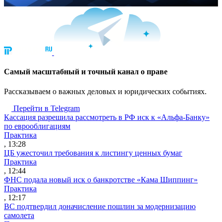
Cамый масштабный и точный канал о праве
Рассказываем о важных деловых и юридических событиях.
Перейти в Telegram
Кассация разрешила рассмотреть в РФ иск к «Альфа-Банку»
по еврооблигациям
Практика
, 13:28
ЦБ ужесточил требования к листингу ценных бумаг
Практика
, 12:44
ФНС подала новый иск о банкротстве «Кама Шиппинг»
Практика
, 12:17
ВС подтвердил доначисление пошлин за модернизацию
самолета