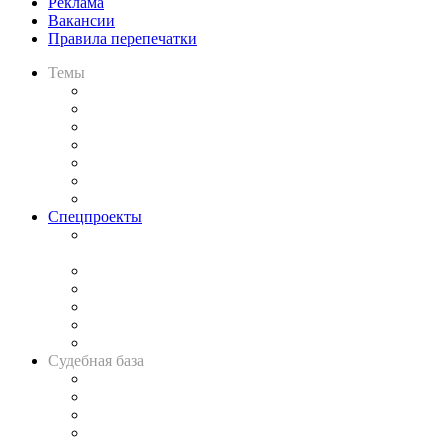
Реклама
Вакансии
Правила перепечатки
Темы
Практика
Законодательство
Процесс
Исследования
Рынок юридических услуг
Юридическое сообщество
Важнейшие правовые темы в прессе
Спецпроекты
Подкаст «В здравом уме
и твёрдой памяти»
Legal Design
Банкротная панорама
Советы для литигаторов
Сговоры на торгах
Авто
Судебная база
Картотека арбитражных дел
Решения арбитражных судов
Календарь рассмотрения арбитражных дел
Досье судей