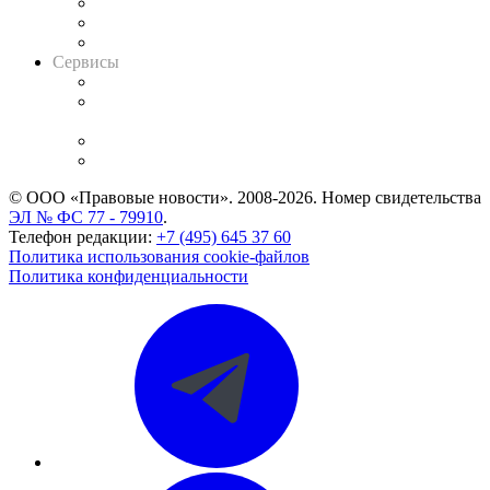
Информация о судах
RSS лента новостей
Вакансии для юристов
Сервисы
Справочно-правовая система
Casebook: мониторинг дел
и компаний
Caselook: поиск и анализ практики
CASE.ONE: управление юридической службой
© ООО «Правовые новости». 2008-2026.
Номер свидетельства
ЭЛ № ФС 77 - 79910
.
Телефон редакции:
+7 (495) 645 37 60
Политика использования cookie-файлов
Политика конфиденциальности