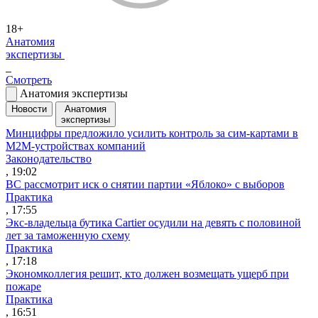
18+
Анатомия
экспертизы
Смотреть
Анатомия экспертизы
Новости
Анатомия
экспертизы
Минцифры предложило усилить контроль за сим-картами в
M2M-устройствах компаний
Законодательство
, 19:02
ВС рассмотрит иск о снятии партии «Яблоко» с выборов
Практика
, 17:55
Экс-владельца бутика Cartier осудили на девять с половиной
лет за таможенную схему
Практика
, 17:18
Экономколлегия решит, кто должен возмещать ущерб при
пожаре
Практика
, 16:51