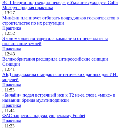
ВС Швеции подтвердил передачу Украине сухогруза Caffa
Международная практика
, 13:27
Минфин планирует отбирать подрядчиков госконтрактов в
строительстве по их репутации
Практика
, 12:52
Экономколлегия защитила компанию от переплаты за
пользование землей
Практика
, 12:43
Великобритания расширила антироссийские санкции
Санкции
, 12:41
АБД предложила стандарт синтетических данных для ИИ-
моделей
Практика
, 11:53
«Билайн» подал встречный иск к Т2 из-за слова «микс» в
названии бренда мультиподписки
Практика
, 11:44
ФАС запретила наружную рекламу Fonbet
Практика
, 11:23