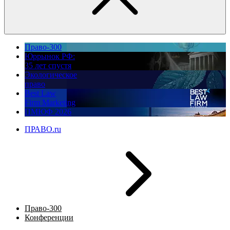
Право-300
Юррынок РФ:
35 лет спустя
Экологическое
право
Best Law
Firm Marketing
ПМЮФ 2026
ПРАВО.ru
Право-300
Конференции