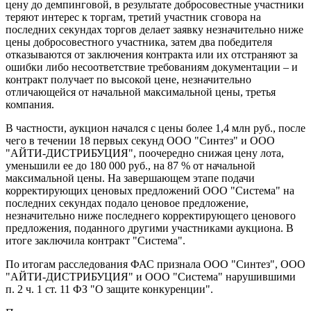
цену до демпинговой, в результате добросовестные участники
теряют интерес к торгам, третий участник сговора на
последних секундах торгов делает заявку незначительно ниже
цены добросовестного участника, затем два победителя
отказываются от заключения контракта или их отстраняют за
ошибки либо несоответствие требованиям документации – и
контракт получает по высокой цене, незначительно
отличающейся от начальной максимальной цены, третья
компания.
В частности, аукцион начался с цены более 1,4 млн руб., после
чего в течении 18 первых секунд ООО "Синтез" и ООО
"АЙТИ-ДИСТРИБУЦИЯ", поочередно снижая цену лота,
уменьшили ее до 180 000 руб., на 87 % от начальной
максимальной цены. На завершающем этапе подачи
корректирующих ценовых предложений ООО "Система" на
последних секундах подало ценовое предложение,
незначительно ниже последнего корректирующего ценового
предложения, поданного другими участниками аукциона. В
итоге заключила контракт "Система".
По итогам расследования ФАС признала ООО "Синтез", ООО
"АЙТИ-ДИСТРИБУЦИЯ" и ООО "Система" нарушившими
п. 2 ч. 1 ст. 11 ФЗ "О защите конкуренции".