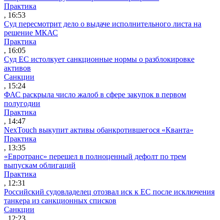
Практика
, 16:53
Суд пересмотрит дело о выдаче исполнительного листа на
решение МКАС
Практика
, 16:05
Суд ЕС истолкует санкционные нормы о разблокировке
активов
Санкции
, 15:24
ФАС раскрыла число жалоб в сфере закупок в первом
полугодии
Практика
, 14:47
NexTouch выкупит активы обанкротившегося «Кванта»
Практика
, 13:35
«Евротранс» перешел в полноценный дефолт по трем
выпускам облигаций
Практика
, 12:31
Российский судовладелец отозвал иск к ЕС после исключения
танкера из санкционных списков
Санкции
, 12:23