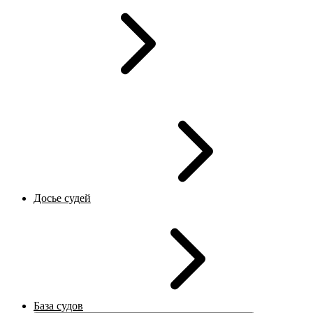
Досье судей
База судов