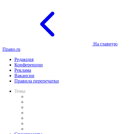
На главную
Право.ru
Редакция
Конференции
Реклама
Вакансии
Правила перепечатки
Темы
Практика
Законодательство
Процесс
Исследования
Рынок юридических услуг
Юридическое сообщество
Важнейшие правовые темы в прессе