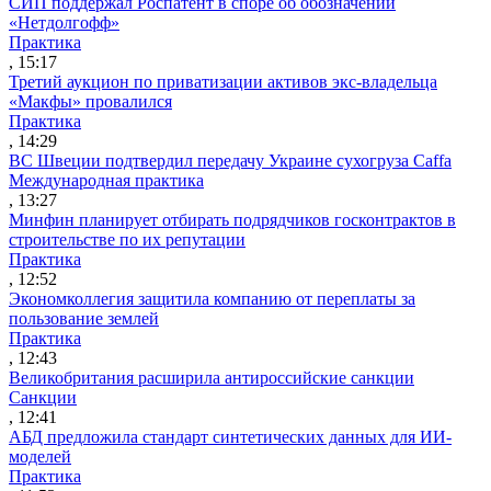
СИП поддержал Роспатент в споре об обозначении
«Нетдолгофф»
Практика
, 15:17
Третий аукцион по приватизации активов экс-владельца
«Макфы» провалился
Практика
, 14:29
ВС Швеции подтвердил передачу Украине сухогруза Caffa
Международная практика
, 13:27
Минфин планирует отбирать подрядчиков госконтрактов в
строительстве по их репутации
Практика
, 12:52
Экономколлегия защитила компанию от переплаты за
пользование землей
Практика
, 12:43
Великобритания расширила антироссийские санкции
Санкции
, 12:41
АБД предложила стандарт синтетических данных для ИИ-
моделей
Практика