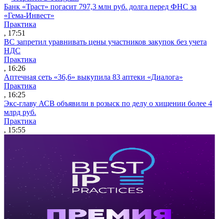
Банк «Траст» погасит 797,3 млн руб. долга перед ФНС за
«Гема-Инвест»
Практика
, 17:51
ВС запретил уравнивать цены участников закупок без учета
НДС
Практика
, 16:26
Аптечная сеть «36,6» выкупила 83 аптеки «Диалога»
Практика
, 16:25
Экс-главу АСВ объявили в розыск по делу о хищении более 4
млрд руб.
Практика
, 15:55