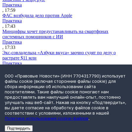
Практика
, 17:59
ФАС возбудила дело против Apple
Практика
, 17:43
Минцифры хочет предустанавливать на смартфонах
системных помощников с ИИ
Практика
, 17:33
Экс-совладельца «Азбуки вкуса» заочно судят по делу о
растрате $11 млн
Практика
, 17:02
Суд не признал решение SCC по взысканию с российской
ООО «Правовые Новости» (ИНН 7704317790) использует
компании
файлы cookie (включая сторонние файлы cookie) для
Международная практика
сбора информации об использовании сайта
, 17:01
посетителями. Такие файлы cookie помогают нам
Дроны могут начать применять для фиксации нарушений
предоставлять вам наилучший онлайн-опыт, постоянно
ПДД
улучшать наш веб-сайт. Нажав на кнопку «Подтвердить»,
Практика
вы даете согласие на обработку файлов cookie в
, 15:41
соответствии с условиями, изложенными в нашей
Политике использования cookie-файлов
.
Подтвердить
Реклама
Адвокатское бюро Санкт-Петербурга «Вертикаль» ИНН 7841290773
Реклама
АО"Право.ру" ИНН: 7708095468