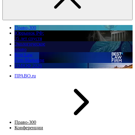
Право-300
Юррынок РФ:
35 лет спустя
Экологическое
право
Best Law
Firm Marketing
ПМЮФ 2026
ПРАВО.ru
Право-300
Конференции