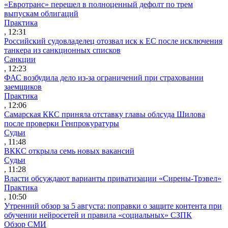
«Евротранс» перешел в полноценный дефолт по трем
выпускам облигаций
Практика
, 12:31
Российский судовладелец отозвал иск к ЕС после исключения
танкера из санкционных списков
Санкции
, 12:23
ФАС возбудила дело из-за ограничений при страховании
заемщиков
Практика
, 12:06
Самарская ККС приняла отставку главы облсуда Шилова
после проверки Генпрокуратуры
Судьи
, 11:48
ВККС открыла семь новых вакансий
Судьи
, 11:28
Власти обсуждают варианты приватизации «Сирены-Трэвел»
Практика
, 10:50
Утренний обзор за 5 августа: поправки о защите контента при
обучении нейросетей и правила «социальных» СЗПК
Обзор СМИ