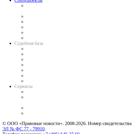
Спецпроекты
Подкаст «В здравом уме
и твёрдой памяти»
Legal Design
Банкротная панорама
Советы для литигаторов
Сговоры на торгах
Авто
Судебная база
Картотека арбитражных дел
Решения арбитражных судов
Календарь рассмотрения арбитражных дел
Досье судей
Информация о судах
RSS лента новостей
Вакансии для юристов
Сервисы
Справочно-правовая система
Casebook: мониторинг дел
и компаний
Caselook: поиск и анализ практики
CASE.ONE: управление юридической службой
© ООО «Правовые новости». 2008-2026.
Номер свидетельства
ЭЛ № ФС 77 - 79910
.