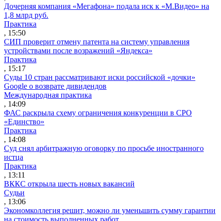
Дочерняя компания «Мегафона» подала иск к «М.Видео» на
1,8 млрд руб.
Практика
, 15:50
СИП проверит отмену патента на систему управления
устройствами после возражений «Яндекса»
Практика
, 15:17
Суды 10 стран рассматривают иски российской «дочки»
Google о возврате дивидендов
Международная практика
, 14:09
ФАС раскрыла схему ограничения конкуренции в СРО
«Единство»
Практика
, 14:08
Суд снял арбитражную оговорку по просьбе иностранного
истца
Практика
, 13:11
ВККС открыла шесть новых вакансий
Судьи
, 13:06
Экономколлегия решит, можно ли уменьшить сумму гарантии
на стоимость выполненных работ