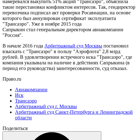
намеревался выкупить 51% акций "Трансаэро", объяснила
такие перестановки конфликтом интересов. Так, гендиректор
перевозчика подписал акт проверки Росавиации, на основе
которого был аннулирован сертификат эксплуатанта
"Трансаэро". Уже в ноябре 2015 года
Сапрыкин стал генеральным директором авиакомпании
"Россия".
В начале 2016 года
Арбитражный суд Москвы
постановил
взыскать с "Трансаэро" в пользу "Аэрофлота" 2,8 млрд
рублей. В удовлетворении встречного иска "Трансаэро", где
компания указывала на наличие в действиях Сапрыкина (в
период его руководства) заинтересованности, суд отказал.
Право.ru
Авиакомпании
Иск
Трансаэро
Арбитражный суд г. Москвы
Арбитражный суд Санкт-Петербурга и Ленинградской
области
Поделиться