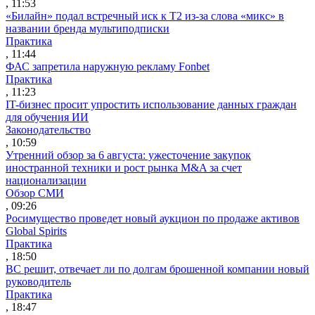
, 11:53
«Билайн» подал встречный иск к Т2 из-за слова «микс» в
названии бренда мультиподписки
Практика
, 11:44
ФАС запретила наружную рекламу Fonbet
Практика
, 11:23
IT-бизнес просит упростить использование данных граждан
для обучения ИИ
Законодательство
, 10:59
Утренний обзор за 6 августа: ужесточение закупок
иностранной техники и рост рынка M&A за счет
национализации
Обзор СМИ
, 09:26
Росимущество проведет новый аукцион по продаже активов
Global Spirits
Практика
, 18:50
ВС решит, отвечает ли по долгам брошенной компании новый
руководитель
Практика
, 18:47