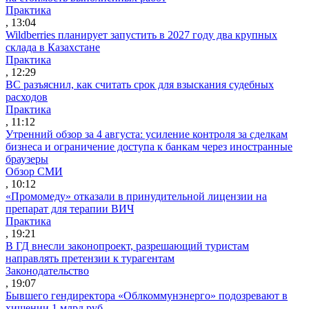
Практика
, 13:04
Wildberries планирует запустить в 2027 году два крупных
склада в Казахстане
Практика
, 12:29
ВС разъяснил, как считать срок для взыскания судебных
расходов
Практика
, 11:12
Утренний обзор за 4 августа: усиление контроля за сделкам
бизнеса и ограничение доступа к банкам через иностранные
браузеры
Обзор СМИ
, 10:12
«Промомеду» отказали в принудительной лицензии на
препарат для терапии ВИЧ
Практика
, 19:21
В ГД внесли законопроект, разрешающий туристам
направлять претензии к турагентам
Законодательство
, 19:07
Бывшего гендиректора «Облкоммунэнерго» подозревают в
хищении 1 млрд руб.