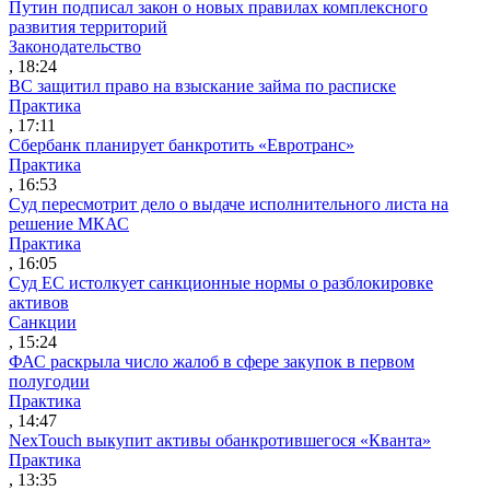
Путин подписал закон о новых правилах комплексного
развития территорий
Законодательство
, 18:24
ВС защитил право на взыскание займа по расписке
Практика
, 17:11
Сбербанк планирует банкротить «Евротранс»
Практика
, 16:53
Суд пересмотрит дело о выдаче исполнительного листа на
решение МКАС
Практика
, 16:05
Суд ЕС истолкует санкционные нормы о разблокировке
активов
Санкции
, 15:24
ФАС раскрыла число жалоб в сфере закупок в первом
полугодии
Практика
, 14:47
NexTouch выкупит активы обанкротившегося «Кванта»
Практика
, 13:35