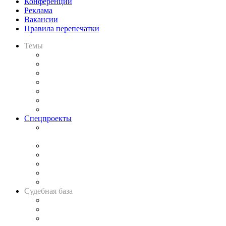
Конференции
Реклама
Вакансии
Правила перепечатки
Темы
Практика
Законодательство
Процесс
Исследования
Рынок юридических услуг
Юридическое сообщество
Важнейшие правовые темы в прессе
Спецпроекты
Подкаст «В здравом уме
и твёрдой памяти»
Legal Design
Банкротная панорама
Советы для литигаторов
Сговоры на торгах
Авто
Судебная база
Картотека арбитражных дел
Решения арбитражных судов
Календарь рассмотрения арбитражных дел