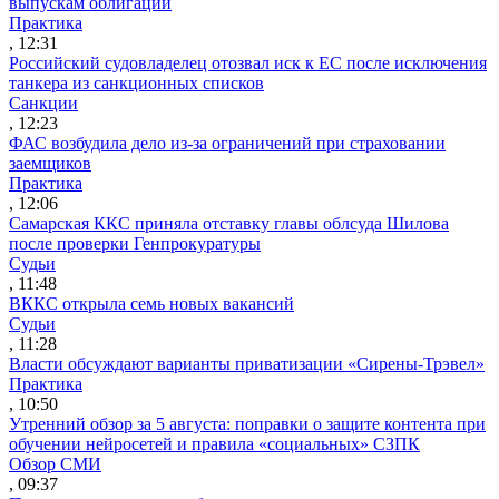
выпускам облигаций
Практика
, 12:31
Российский судовладелец отозвал иск к ЕС после исключения
танкера из санкционных списков
Санкции
, 12:23
ФАС возбудила дело из-за ограничений при страховании
заемщиков
Практика
, 12:06
Самарская ККС приняла отставку главы облсуда Шилова
после проверки Генпрокуратуры
Судьи
, 11:48
ВККС открыла семь новых вакансий
Судьи
, 11:28
Власти обсуждают варианты приватизации «Сирены-Трэвел»
Практика
, 10:50
Утренний обзор за 5 августа: поправки о защите контента при
обучении нейросетей и правила «социальных» СЗПК
Обзор СМИ
, 09:37