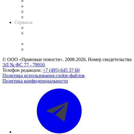
Досье судей
Информация о судах
RSS лента новостей
Вакансии для юристов
Сервисы
Справочно-правовая система
Casebook: мониторинг дел
и компаний
Caselook: поиск и анализ практики
CASE.ONE: управление юридической службой
© ООО «Правовые новости». 2008-2026.
Номер свидетельства
ЭЛ № ФС 77 - 79910
.
Телефон редакции:
+7 (495) 645 37 60
Политика использования cookie-файлов
Политика конфиденциальности