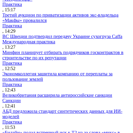
Практика
, 15:17
Третий аукцион по приватизации активов экс-владельца
«Макфы» провалился
Практика
, 14:29
ВС Швеции подтвердил передачу Украине сухогруза Caffa
Международная практика
, 13:27
Минфин планирует отбирать подрядчиков госконтрактов в
строительстве по их репутации
Практика
, 12:52
Экономколлегия защитила компанию от переплаты за
пользование землей
Практика
, 12:43
Великобритания расширила антироссийские санкции
Санкции
, 12:41
АБД предложила стандарт синтетических данных для ИИ-
моделей
Практика
, 11:53
«Билайн» подал встречный иск к Т2 из-за слова «микс» в