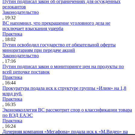
Путин подписал закон об ограничениях для осужденных
релокантов
Законодательство
, 19:32
ВС напомнил, что прекращение уголовного дела не
исключает взыскания ущерба
Практика
, 18:02
Путин освободил государство от обязательной оферты
миноритариям при передаче акций
Законодательство
, 17:16
Путин подписал закон о мониторинге цен на продукты по
всей цепочке поставок
Практика
, 16:44
Прокуратура подала иск к структуре группы «Илим» на 1,8
млрд руб.
Практика
, 16:35
Экономколлегия ВС рассмотрит спор о классификации товара
по ВЭД ЕАЭС
Практика
, 16:24
Дочерняя компания «Мегафона» подала иск к «М.Видео» на