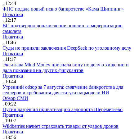
, 12:44
ФНС подала новый иск о банкротстве «Кама Шиппинг»
Практика
, 12:17
ВС подтвердил доначисление пошлин за модернизацию
самолета
Практика
, 11:46
Суды не приняли заключения DeepSeek по уголовному делу
Практика
, 11:17
Экс-глава Mind Money признала вину по делу о хищении и
дала показания на других фигурантов
Практика
, 10:44
Утренний обзор за 7 августа: смягчение банкротства для
селлеров и требования для статуса нацмодели ИИ
Обзор СМИ
, 09:22
Путин разрешил приватизацию аэропорта Шереметьево
Практика
, 19:07
Wildberries начнет страховать товары от ударов дронов
Практика
, 18:56