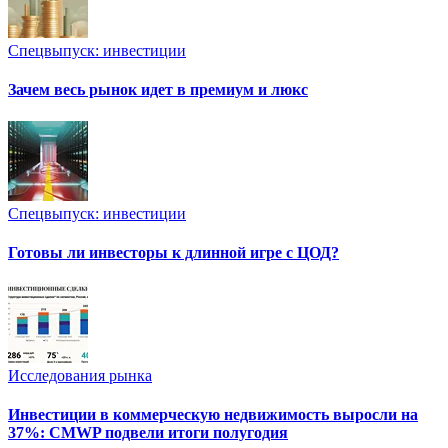
Спецвыпуск: инвестиции
Зачем весь рынок идет в премиум и люкс
Спецвыпуск: инвестиции
Готовы ли инвесторы к длинной игре с ЦОД?
Исследования рынка
Инвестиции в коммерческую недвижимость выросли на
37%: CMWP подвели итоги полугодия