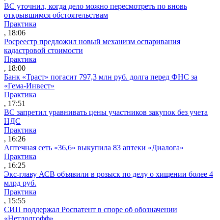
ВС уточнил, когда дело можно пересмотреть по вновь
открывшимся обстоятельствам
Практика
, 18:06
Росреестр предложил новый механизм оспаривания
кадастровой стоимости
Практика
, 18:00
Банк «Траст» погасит 797,3 млн руб. долга перед ФНС за
«Гема-Инвест»
Практика
, 17:51
ВС запретил уравнивать цены участников закупок без учета
НДС
Практика
, 16:26
Аптечная сеть «36,6» выкупила 83 аптеки «Диалога»
Практика
, 16:25
Экс-главу АСВ объявили в розыск по делу о хищении более 4
млрд руб.
Практика
, 15:55
СИП поддержал Роспатент в споре об обозначении
«Нетдолгофф»