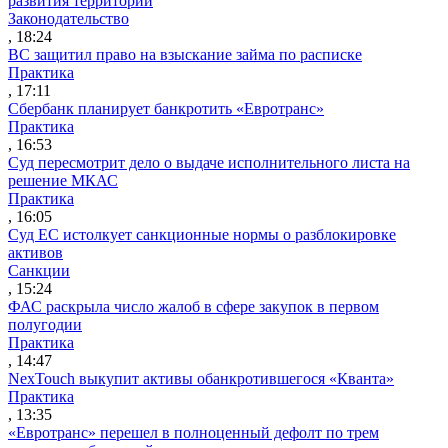
развития территорий
Законодательство
, 18:24
ВС защитил право на взыскание займа по расписке
Практика
, 17:11
Сбербанк планирует банкротить «Евротранс»
Практика
, 16:53
Суд пересмотрит дело о выдаче исполнительного листа на
решение МКАС
Практика
, 16:05
Суд ЕС истолкует санкционные нормы о разблокировке
активов
Санкции
, 15:24
ФАС раскрыла число жалоб в сфере закупок в первом
полугодии
Практика
, 14:47
NexTouch выкупит активы обанкротившегося «Кванта»
Практика
, 13:35
«Евротранс» перешел в полноценный дефолт по трем