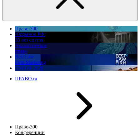
Право-300
Юррынок РФ:
35 лет спустя
Экологическое
право
Best Law
Firm Marketing
ПМЮФ 2026
ПРАВО.ru
Право-300
Конференции