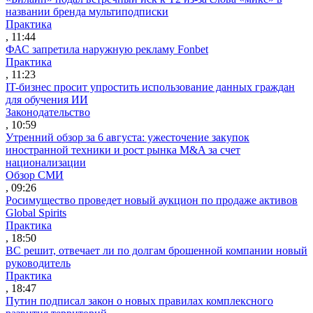
названии бренда мультиподписки
Практика
, 11:44
ФАС запретила наружную рекламу Fonbet
Практика
, 11:23
IT-бизнес просит упростить использование данных граждан
для обучения ИИ
Законодательство
, 10:59
Утренний обзор за 6 августа: ужесточение закупок
иностранной техники и рост рынка M&A за счет
национализации
Обзор СМИ
, 09:26
Росимущество проведет новый аукцион по продаже активов
Global Spirits
Практика
, 18:50
ВС решит, отвечает ли по долгам брошенной компании новый
руководитель
Практика
, 18:47
Путин подписал закон о новых правилах комплексного