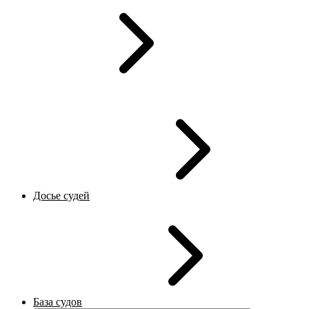
Досье судей
База судов