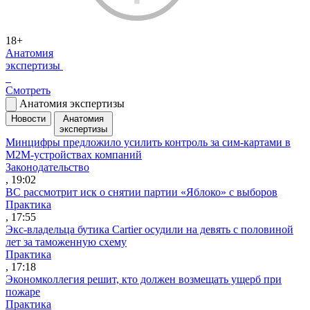
18+
Анатомия
экспертизы
Смотреть
Анатомия экспертизы
Новости
Анатомия
экспертизы
Минцифры предложило усилить контроль за сим-картами в
M2M-устройствах компаний
Законодательство
, 19:02
ВС рассмотрит иск о снятии партии «Яблоко» с выборов
Практика
, 17:55
Экс-владельца бутика Cartier осудили на девять с половиной
лет за таможенную схему
Практика
, 17:18
Экономколлегия решит, кто должен возмещать ущерб при
пожаре
Практика