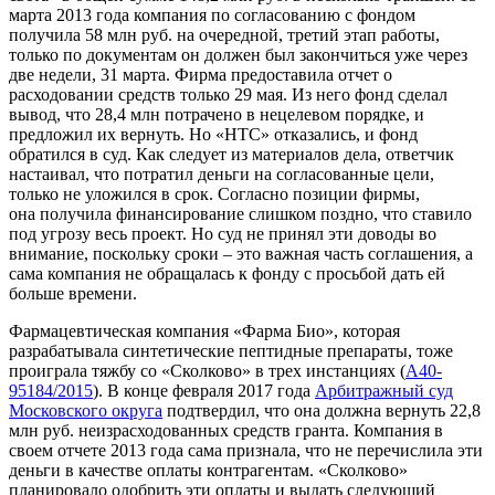
марта 2013 года компания по согласованию с фондом
получила 58 млн руб. на очередной, третий этап работы,
только по документам он должен был закончиться уже через
две недели, 31 марта. Фирма предоставила отчет о
расходовании средств только 29 мая. Из него фонд сделал
вывод, что 28,4 млн потрачено в нецелевом порядке, и
предложил их вернуть. Но «НТС» отказались, и фонд
обратился в суд. Как следует из материалов дела, ответчик
настаивал, что потратил деньги на согласованные цели,
только не уложился в срок. Согласно позиции фирмы,
она получила финансирование слишком поздно, что ставило
под угрозу весь проект. Но суд не принял эти доводы во
внимание, поскольку сроки – это важная часть соглашения, а
сама компания не обращалась к фонду с просьбой дать ей
больше времени.
Фармацевтическая компания «Фарма Био», которая
разрабатывала синтетические пептидные препараты, тоже
проиграла тяжбу со «Сколково» в трех инстанциях (
А40-
95184/2015
). В конце февраля 2017 года
Арбитражный суд
Московского округа
подтвердил, что она должна вернуть 22,8
млн руб. неизрасходованных средств гранта. Компания в
своем отчете 2013 года сама признала, что не перечислила эти
деньги в качестве оплаты контрагентам. «Сколково»
планировало одобрить эти оплаты и выдать следующий