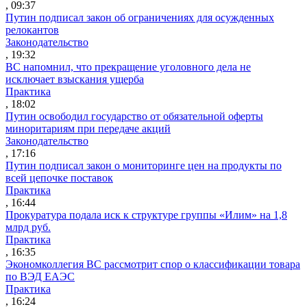
, 09:37
Путин подписал закон об ограничениях для осужденных
релокантов
Законодательство
, 19:32
ВС напомнил, что прекращение уголовного дела не
исключает взыскания ущерба
Практика
, 18:02
Путин освободил государство от обязательной оферты
миноритариям при передаче акций
Законодательство
, 17:16
Путин подписал закон о мониторинге цен на продукты по
всей цепочке поставок
Практика
, 16:44
Прокуратура подала иск к структуре группы «Илим» на 1,8
млрд руб.
Практика
, 16:35
Экономколлегия ВС рассмотрит спор о классификации товара
по ВЭД ЕАЭС
Практика
, 16:24