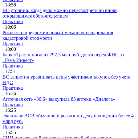
, 18:56
ВС уточнил, когда дело можно пересмотреть по вновь
открывшимся обстоятельствам
Практика
, 18:06
Росреестр предложил новый механизм оспаривания
кадастровой стоимости
Практика
, 18:00
Банк «Траст» погасит 797,3 млн руб. долга перед ФНС за
«Гема-Инвест»
Практика
, 17:51
ВС запретил уравнивать цены участников закупок без учета
НДС
Практика
, 16:26
Аптечная сеть «36,6» выкупила 83 аптеки «Диалога»
Практика
, 16:25
Экс-главу АСВ объявили в розыск по делу о хищении более 4
млрд руб.
Практика
, 15:55
СИП поддержал Роспатент в споре об обозначении