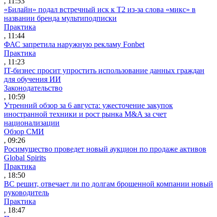
, 11:53
«Билайн» подал встречный иск к Т2 из-за слова «микс» в
названии бренда мультиподписки
Практика
, 11:44
ФАС запретила наружную рекламу Fonbet
Практика
, 11:23
IT-бизнес просит упростить использование данных граждан
для обучения ИИ
Законодательство
, 10:59
Утренний обзор за 6 августа: ужесточение закупок
иностранной техники и рост рынка M&A за счет
национализации
Обзор СМИ
, 09:26
Росимущество проведет новый аукцион по продаже активов
Global Spirits
Практика
, 18:50
ВС решит, отвечает ли по долгам брошенной компании новый
руководитель
Практика
, 18:47