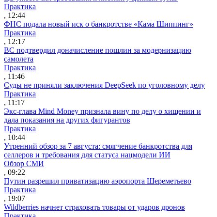
Практика
, 12:44
ФНС подала новый иск о банкротстве «Кама Шиппинг»
Практика
, 12:17
ВС подтвердил доначисление пошлин за модернизацию
самолета
Практика
, 11:46
Суды не приняли заключения DeepSeek по уголовному делу
Практика
, 11:17
Экс-глава Mind Money признала вину по делу о хищении и
дала показания на других фигурантов
Практика
, 10:44
Утренний обзор за 7 августа: смягчение банкротства для
селлеров и требования для статуса нацмодели ИИ
Обзор СМИ
, 09:22
Путин разрешил приватизацию аэропорта Шереметьево
Практика
, 19:07
Wildberries начнет страховать товары от ударов дронов
Практика