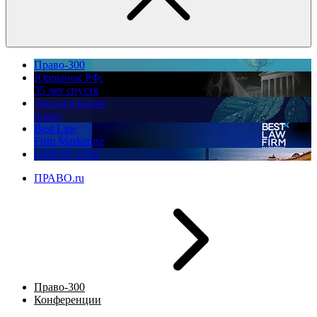
Право-300
Юррынок РФ:
35 лет спустя
Экологическое
право
Best Law
Firm Marketing
ПМЮФ 2026
ПРАВО.ru
Право-300
Конференции