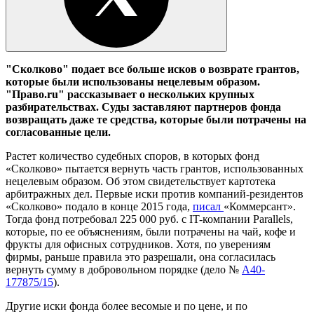
"Сколково" подает все больше исков о возврате грантов,
которые были использованы нецелевым образом.
"Право.ru" рассказывает о нескольких крупных
разбирательствах. Суды заставляют партнеров фонда
возвращать даже те средства, которые были потрачены на
согласованные цели.
Растет количество судебных споров, в которых фонд
«Сколково» пытается вернуть часть грантов, использованных
нецелевым образом. Об этом свидетельствует картотека
арбитражных дел. Первые иски против компаний-резидентов
«Сколково» подало в конце 2015 года,
писал
«Коммерсант».
Тогда фонд потребовал 225 000 руб. с IT-компании Parallels,
которые, по ее объяснениям, были потрачены на чай, кофе и
фрукты для офисных сотрудников. Хотя, по уверениям
фирмы, раньше правила это разрешали, она согласилась
вернуть сумму в добровольном порядке (дело №
А40-
177875/15
).
Другие иски фонда более весомые и по цене, и по