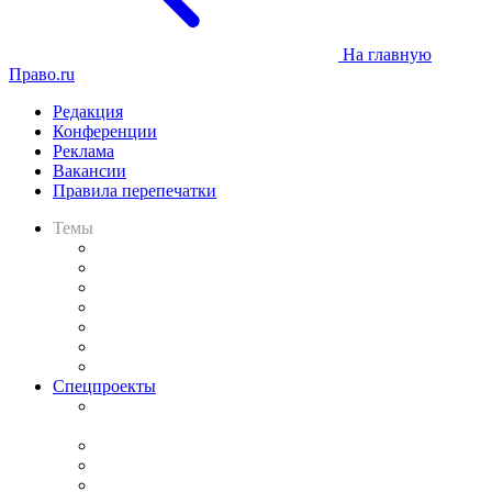
На главную
Право.ru
Редакция
Конференции
Реклама
Вакансии
Правила перепечатки
Темы
Практика
Законодательство
Процесс
Исследования
Рынок юридических услуг
Юридическое сообщество
Важнейшие правовые темы в прессе
Спецпроекты
Подкаст «В здравом уме
и твёрдой памяти»
Legal Design
Банкротная панорама
Советы для литигаторов