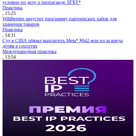
условно по делу о пропаганде ЛГБТ*
Практика
, 15:25
Wildberries запустит программу партнерских хабов для
хранения товаров
Практика
, 14:31
Суд в США обязал выплатить Meta* $942 млн из-за вреда
детям в соцсетях
Международная практика
, 13:54