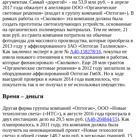
аргументам. Самый «дорогой» – на 53,9 млн руб. – в апреле
2017 года обжалует в апелляции ООО «Органические
световые решения» (входит в группу компаний «Оптоган»). В
рамках работы со «Сколково» эта компания должна была
создать прототипы светоизлучающих устройств, основанные
на органических полимерных материалах. Тем не менее, 21
млн руб. из гранта компания потратила на обычные
фотодиоды для массового производства, которые приобрела в
2013 году у аффилированного ЗАО «Оптоган Таллинское».
Как заключил эксперт в деле №
А40-158278/16
, покупка не
имела никакого отношения к тем исследованиям и работам,
которые финансировало «Сколково». Еще 28 млн грантов
«Органические световые решения» в 2012 году заплатили за
оборудование аффилированной Оптоган ГмбХ. Но в ходе
выездной проверки в начале 2014 года выяснилось, что
покупатель так и не получал и не использовал имущество.
Время – деньги
Другая фирма группы компаний «Оптоган», ООО «Новые
технологии света» («НТС»), в августе 2016 года проиграла в
двух инстанциях дело на 29,5 млн руб. (
А40-204844/15
). Как
планировалось, в 2011 году, эта компания должна была
получить на инновационный проект «Новые технологии
света» в общей сумме 148,2 млн руб. в несколько траншей. 15