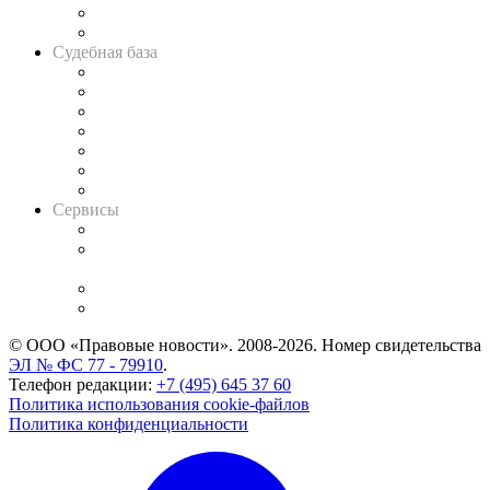
Сговоры на торгах
Авто
Судебная база
Картотека арбитражных дел
Решения арбитражных судов
Календарь рассмотрения арбитражных дел
Досье судей
Информация о судах
RSS лента новостей
Вакансии для юристов
Сервисы
Справочно-правовая система
Casebook: мониторинг дел
и компаний
Caselook: поиск и анализ практики
CASE.ONE: управление юридической службой
© ООО «Правовые новости». 2008-2026.
Номер свидетельства
ЭЛ № ФС 77 - 79910
.
Телефон редакции:
+7 (495) 645 37 60
Политика использования cookie-файлов
Политика конфиденциальности