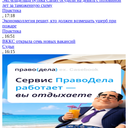
Экс-владельца бутика Cartier осудили на девять с половиной
лет за таможенную схему
Практика
, 17:18
Экономколлегия решит, кто должен возмещать ущерб при
пожаре
Практика
, 16:51
ВККС открыла семь новых вакансий
Судьи
, 16:15