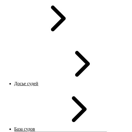
Досье судей
База судов