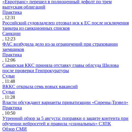
«Евротранс» перешел в полноценный дефолт по трем
выпускам облигаций
Практика
, 12:31
Российский судовладелец отозвал иск к ЕС после исключения
танкера из санкционных списков
Санкции
, 12:23
ФАС возбудила дело из-за ограничений при страховании
заемщиков
Практика
, 12:06
Самарская ККС приняла отставку главы облсуда Шилова
после проверки Генпрокуратуры
Судьи
, 11:48
ВККС открыла семь новых вакансий
Судьи
, 11:28
Власти обсуждают варианты приватизации «Сирены-Трэвел»
Практика
, 10:50
Утренний обзор за 5 августа: поправки о защите контента при
обучении нейросетей и правила «социальных» СЗПК
Обзор СМИ