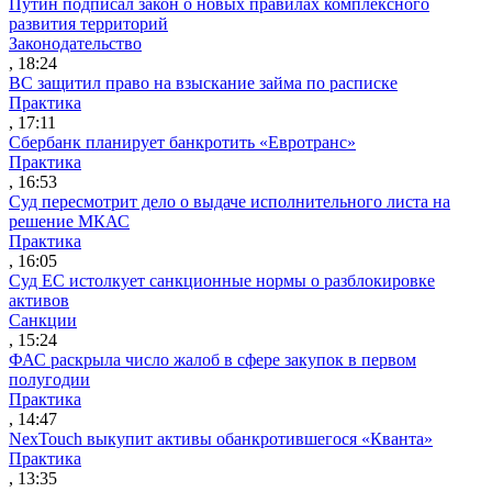
Путин подписал закон о новых правилах комплексного
развития территорий
Законодательство
, 18:24
ВС защитил право на взыскание займа по расписке
Практика
, 17:11
Сбербанк планирует банкротить «Евротранс»
Практика
, 16:53
Суд пересмотрит дело о выдаче исполнительного листа на
решение МКАС
Практика
, 16:05
Суд ЕС истолкует санкционные нормы о разблокировке
активов
Санкции
, 15:24
ФАС раскрыла число жалоб в сфере закупок в первом
полугодии
Практика
, 14:47
NexTouch выкупит активы обанкротившегося «Кванта»
Практика
, 13:35