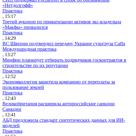
«Нетдолгофф»
Практика
, 15:17
Третий аукцион по приватизации активов экс-владельца
«Макфы» провалился
Практика
, 14:29
ВС Швеции подтвердил передачу Украине сухогруза Caffa
Международная практика
, 13:27
Минфин планирует отбирать подрядчиков госконтрактов в
строительстве по их репутации
Практика
, 12:52
Экономколлегия защитила компанию от переплаты за
пользование землей
Практика
, 12:43
Великобритания расширила антироссийские санкции
Санкции
, 12:41
АБД предложила стандарт синтетических данных для ИИ-
моделей
Практика