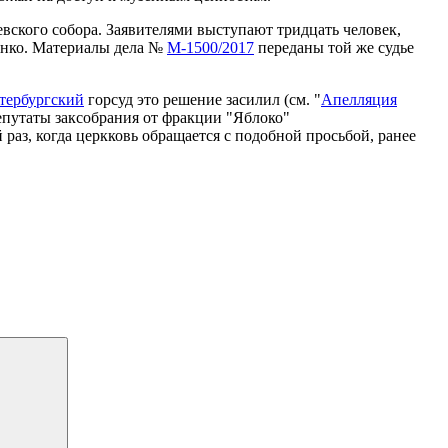
вского собора. Заявителями выступают тридцать человек,
енко. Материалы дела №
М-1500/2017
переданы той же судье
тербургский
горсуд это решение засилил (см. "
Апелляция
епутаты заксобрания от фракции "Яблоко"
й раз, когда церкковь обращается с подобной просьбой, ранее