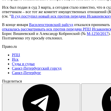
Иск был подан в суд 3 марта, а сегодня стало известно, что в с
ответчиком – все тот же комитет имущественных отношений (
(см. "
В суд поступил новый иск против передачи Исаакиевско
В конце января
Василеостровский райсуд
отказался принимать 
отказалась рассматривать иск против передачи РПЦ Исаакиевс
Борис Вишневский и Александр Кобринский (№
М-1250/2017
)
Полтавченко эту просьбу отклонил.
Право.ru
РПЦ
Иск
Суды и судьи
Санкт-Петербургский горсуд
Санкт-Петербург
Поделиться