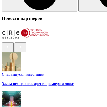
Новости партнеров
Спецвыпуск: инвестиции
Зачем весь рынок идет в премиум и люкс