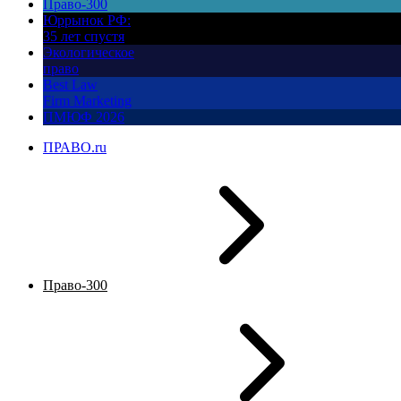
Право-300
Юррынок РФ:
35 лет спустя
Экологическое
право
Best Law
Firm Marketing
ПМЮФ 2026
ПРАВО.ru
Право-300