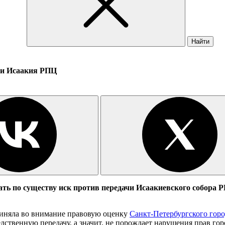
Найти
ачи Исаакия РПЦ
ать по существу иск против передачи Исаакиевского собора Р
иняла во внимание правовую оценку
Санкт-Петербургского горо
едственную передачу, а значит, не порождает нарушения прав го