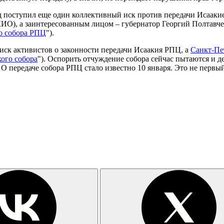
уд поступил еще
один коллективный иск против передачи Исаакие
КИО), а заинтересованным лицом – губернатор Георгий Полтавч
го собора РПЦ
").
иск активистов о законности передачи Исаакия РПЦ, а
Санкт-Пе
кого собора
"). Оспорить отчуждение собора сейчас пытаются и д
. О передаче собора РПЦ стало известно 10 января. Это не первы