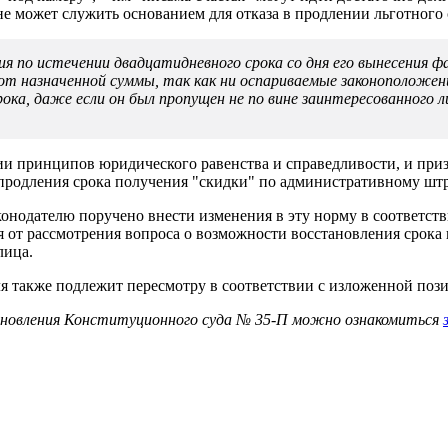
е может служить основанием для отказа в продлении льготного 
я по истечении двадцатидневного срока со дня его вынесения
т назначенной суммы, так как ни оспариваемые законоположен
ка, даже если он был пропущен не по вине заинтересованного л
нии принципов юридического равенства и справедливости, и при
 продления срока получения "скидки" по административному штр
онодателю поручено внести изменения в эту норму в соответстви
я от рассмотрения вопроса о возможности восстановления срока
лица.
 также подлежит пересмотру в соответствии с изложенной поз
новления Конституционного суда № 35-П можно ознакомиться