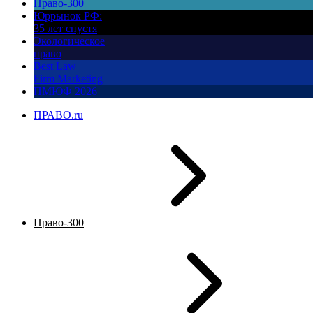
Право-300
Юррынок РФ:
35 лет спустя
Экологическое
право
Best Law
Firm Marketing
ПМЮФ 2026
ПРАВО.ru
Право-300