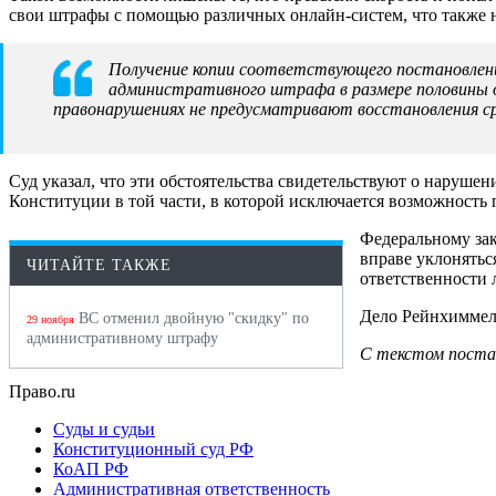
свои штрафы с помощью различных онлайн-систем, что также н
Получение копии соответствующего постановлени
административного штрафа в размере половины о
правонарушениях не предусматривают восстановления сро
Суд указал, что эти обстоятельства свидетельствуют о наруше
Конституции в той части, в которой исключается возможность
Федеральному зак
вправе уклонятьс
ЧИТАЙТЕ ТАКЖЕ
ответственности 
Дело Рейнхиммеля
ВС отменил двойную "скидку" по
29 ноября
административному штрафу
С текстом поста
Право.ru
Суды и судьи
Конституционный суд РФ
КоАП РФ
Административная ответственность