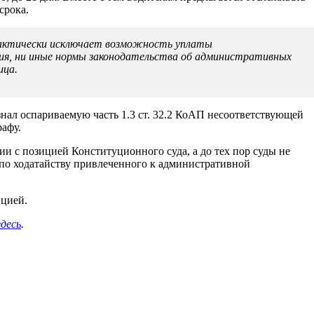
срока.
 фактически исключает возможность уплаты
ия, ни иные нормы законодательства об административных
ица.
знал оспариваемую часть 1.3 ст. 32.2 КоАП несоответствующей
афу.
и с позицией Конституционного суда, а до тех пор суды не
 по ходатайству привлеченного к административной
ицией.
здесь
.